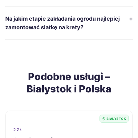
Kalisz
9 zł
Na jakim etapie zakładania ogrodu najlepiej
+
Lubin
9 zł
zamontować siatkę na krety?
Zabrze
9 zł
Elbląg
9 zł
Podobne usługi –
Tarnów
9 zł
Białystok i Polska
Chorzów
9 zł
Legnica
9 zł
BIAŁYSTOK
Jaworzno
9 zł
2 ZŁ