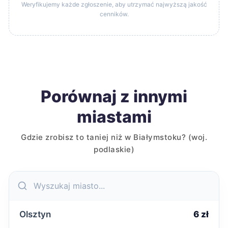
Weryfikujemy każde zgłoszenie, aby utrzymać najwyższą jakość
cenników.
Porównaj z innymi
miastami
Gdzie zrobisz to taniej niż w Białymstoku? (woj.
podlaskie)
Olsztyn
6 zł