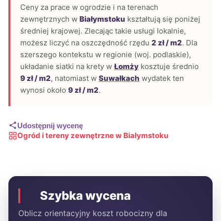
Ceny za prace w ogrodzie i na terenach
zewnętrznych w
Białymstoku
kształtują się poniżej
średniej krajowej. Zlecając takie usługi lokalnie,
możesz liczyć na oszczędność rzędu
2 zł / m2
. Dla
szerszego kontekstu w regionie (woj. podlaskie),
układanie siatki na krety w
Łomży
kosztuje średnio
9 zł / m2
, natomiast w
Suwałkach
wydatek ten
wynosi około
9 zł / m2
.
Udostępnij wycenę
Ogród i tereny zewnętrzne w Białymstoku
Szybka wycena
Oblicz orientacyjny koszt robocizny dla