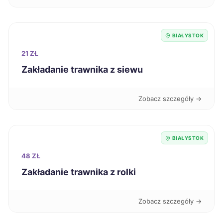
Piotrków Trybunalski
9 zł
BIAŁYSTOK
Gniezno
9 zł
21 ZŁ
Zakładanie trawnika z siewu
Głogów
9 zł
Siemianowice Śląskie
9 zł
Zobacz szczegóły →
Pabianice
9 zł
BIAŁYSTOK
Mielec
9 zł
48 ZŁ
Zakładanie trawnika z rolki
Włocławek
9 zł
Zobacz szczegóły →
Jastrzębie-Zdrój
9 zł