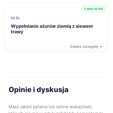
Inowrocław
9 zł
BIAŁYSTOK
52 ZŁ
Łomża
9 zł
TWÓJ REGION
Wypełnianie ażurów ziemią z siewem
trawy
Tomaszów Mazowiecki
9 zł
Zobacz szczegóły →
Chełm
9 zł
Ostrowiec Świętokrzyski
9 zł
Biała Podlaska
9 zł
Opinie i dyskusja
Bolesławiec
9 zł
Chojnice
9 zł
Masz jakieś pytania lub cenne wskazówki,