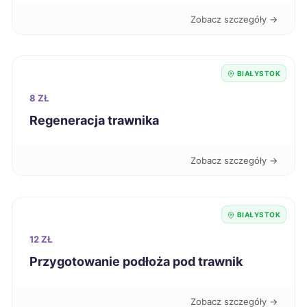
Stargard
9 zł
Zobacz szczegóły →
Zamość
9 zł
BIAŁYSTOK
Żory
9 zł
8 ZŁ
Regeneracja trawnika
Ełk
9 zł
Zobacz szczegóły →
Bytom
9 zł
Grudziądz
9 zł
BIAŁYSTOK
12 ZŁ
Mysłowice
9 zł
Przygotowanie podłoża pod trawnik
Konin
9 zł
Zobacz szczegóły →