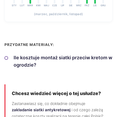
STY
LUT
MAR
KWI
MAJ
CZE
LIP
SIE
WRZ
PAŹ
LIS
GRU
(marzec, październik, listopad)
PRZYDATNE MATERIAŁY:
Ile kosztuje montaż siatki przeciw kretom w
ogrodzie?
Chcesz wiedzieć więcej o tej usłudze?
Zastanawiasz się, co dokładnie obejmuje
zakładanie siatki antykretowej
i od czego zależą
ostateczne koszty realizacji na terenie całej Polski?