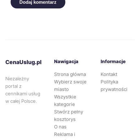
Dodaj komentarz
Mikołów
9 zł
Nowa Sól
9 zł
Nysa
9 zł
Ostrów Wielkopolski
Nawigacja
Informacje
9 zł
CenaUslug.pl
Strona główna
Kontakt
Niezależny
Ostrołęka
9 zł
Wybierz swoje
Polityka
portal z
miasto
prywatności
cennikami usług
Oświęcim
9 zł
Wszystkie
w całej Polsce.
kategorie
Stwórz pełny
Piekary Śląskie
9 zł
kosztorys
O nas
Przemyśl
9 zł
Reklama i