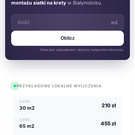
montażu siatki na krety
w Białymstoku.
m2
Oblicz
Cena jest szacunkowa i dotyczy wyłącznie robocizny.
PRZYKŁADOWE LOKALNE WYLICZENIA
ILOŚĆ:
210 zł
30 m2
ILOŚĆ:
455 zł
65 m2