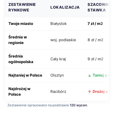
ZESTAWIENIE
SZACOWAN
LOKALIZACJA
RYNKOWE
STAWKA
Twoje miasto
Białystok
7 zł / m2
Średnia w
woj. podlaskie
8 zł / m2
regionie
Średnia
Cały kraj
9 zł / m2
ogólnopolska
Najtaniej w Polsce
Olsztyn
Taniej o 1 zł
Najdrożej w
Racibórz
Drożej o 5 z
Polsce
Zestawienie opracowano na podstawie
120 wycen
.