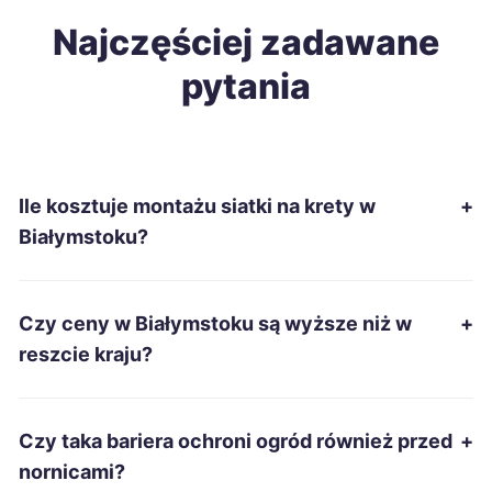
Gdańsk
Najczęściej zadawane
9 zł
pytania
Katowice
9 zł
Gliwice
9 zł
Ile kosztuje montażu siatki na krety w
+
Płock
9 zł
Białymstoku?
Radom
9 zł
Czy ceny w Białymstoku są wyższe niż w
+
Koszalin
9 zł
reszcie kraju?
Sosnowiec
9 zł
Czy taka bariera ochroni ogród również przed
+
Dąbrowa Górnicza
9 zł
nornicami?