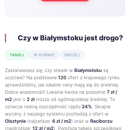
Czy w Białymstoku jest drogo?
TANIEJ
W NORMIE
DROŻEJ
Zastanawiasz się, czy stawki w
Białymstoku
są
uczciwe? Na podstawie
120
ofert z krajowego rynku
sprawdziliśmy, jak lokalne ceny mają się do średniej.
Dobra wiadomość! Lokalna kwota na poziomie
7 zł /
m2
jest o
2 zł
niższa od ogólnopolskiej średniej. To
oznacza realną oszczędność rzędu
24%
. Skrajne
wyceny z naszego systemu pochodzą z ofert w
Olsztynie
(najtańsze:
6 zł / m2
) oraz w
Raciborzu
(najdroższe:
12 zł / m2
). Poniższa tabela szczegółowo