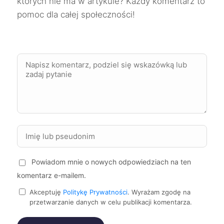
których nie ma w artykule? Każdy komentarz to
pomoc dla całej społeczności!
Ciechanów
9 zł
Dębica
9 zł
Jarosław
9 zł
Kędzierzyn-Koźle
9 zł
Krosno
9 zł
Kutno
9 zł
Powiadom mnie o nowych odpowiedziach na ten
komentarz e-mailem.
Kwidzyn
9 zł
Akceptuję
Politykę Prywatności
. Wyrażam zgodę na
przetwarzanie danych w celu publikacji komentarza.
Malbork
9 zł