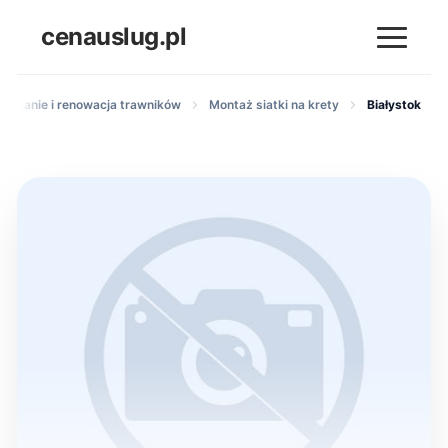
cenauslug.pl
kładanie i renowacja trawników
Montaż siatki na krety
Białystok