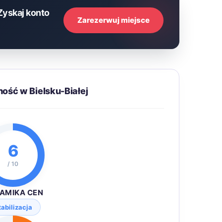
Zyskaj konto
Zarezerwuj miejsce
ość w Bielsku-Białej
6
/ 10
AMIKA CEN
tabilizacja