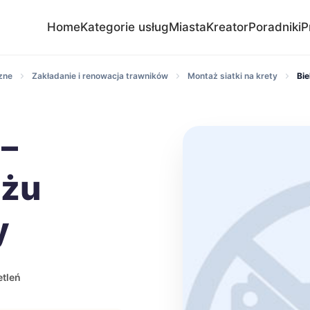
Home
Kategorie usług
Miasta
Kreator
Poradniki
P
zne
Zakładanie i renowacja trawników
Montaż siatki na krety
Bie
 –
ażu
y
tleń