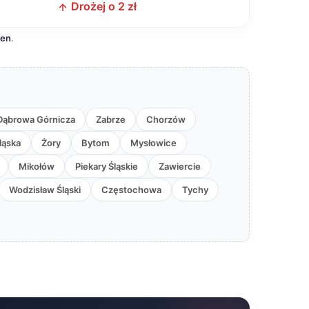
z
Drożej o 2 zł
cen
.
Dąbrowa Górnicza
Zabrze
Chorzów
ląska
Żory
Bytom
Mysłowice
Mikołów
Piekary Śląskie
Zawiercie
Wodzisław Śląski
Częstochowa
Tychy