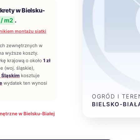
krety w Bielsku-
 / m2
.
ikiem montażu siatki
nach zewnętrznych w
na wyższe koszty.
wkę krajową o około
1 zł
 (woj. śląskie),
 Śląskim
kosztuje
e
wydatek ten wynosi
OGRÓD I TER
BIELSKO-BIAŁ
nętrzne w Bielsku-Białej