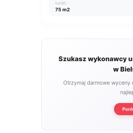
ILOŚĆ:
75 m2
Szukasz wykonawcy u
w Biel
Otrzymaj darmowe wyceny od
najle
Poró