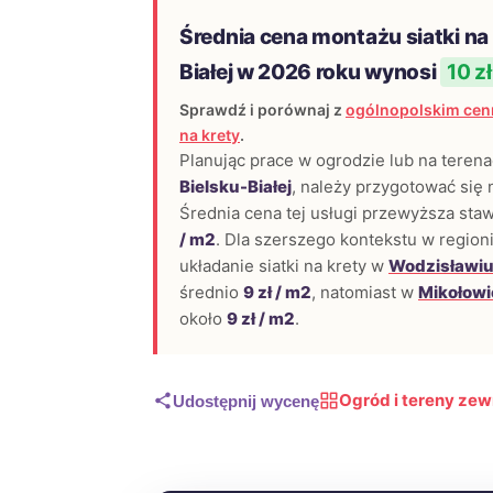
Średnia cena montażu siatki na 
Białej w 2026 roku wynosi
10 zł
Sprawdź i porównaj z
ogólnopolskim cenn
na krety
.
Planując prace w ogrodzie lub na tere
Bielsku-Białej
, należy przygotować się 
Średnia cena tej usługi przewyższa sta
/ m2
. Dla szerszego kontekstu w regionie
układanie siatki na krety w
Wodzisławiu
średnio
9 zł / m2
, natomiast w
Mikołowi
około
9 zł / m2
.
Ogród i tereny zew
Udostępnij wycenę