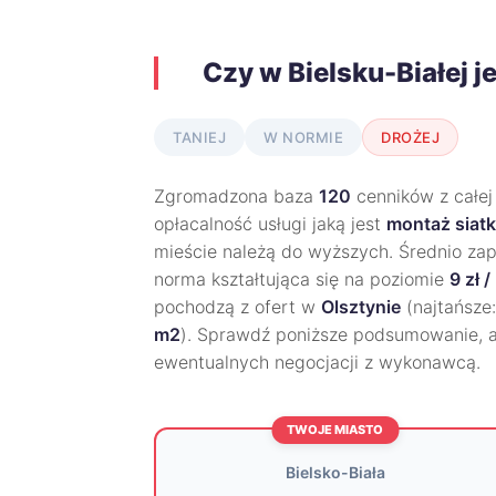
Czy w Bielsku-Białej j
TANIEJ
W NORMIE
DROŻEJ
Zgromadzona baza
120
cenników z całej
opłacalność usługi jaką jest
montaż siatk
mieście należą do wyższych. Średnio zap
norma kształtująca się na poziomie
9 zł 
pochodzą z ofert w
Olsztynie
(najtańsze
m2
). Sprawdź poniższe podsumowanie, 
ewentualnych negocjacji z wykonawcą.
TWOJE MIASTO
Bielsko-Biała