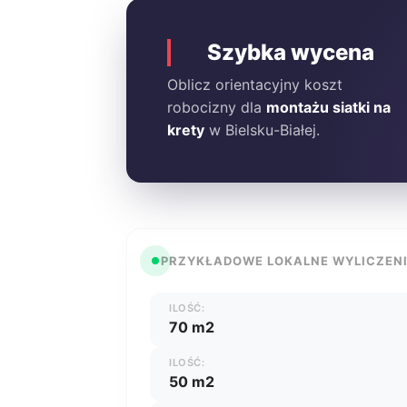
Szybka wycena
Oblicz orientacyjny koszt
robocizny dla
montażu siatki na
krety
w Bielsku-Białej.
PRZYKŁADOWE LOKALNE WYLICZEN
ILOŚĆ:
70 m2
ILOŚĆ:
50 m2