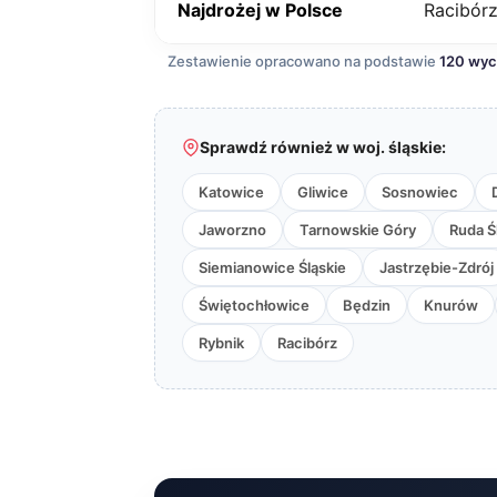
Najdrożej w Polsce
Racibór
Zestawienie opracowano na podstawie
120 wy
Sprawdź również w woj. śląskie:
Katowice
Gliwice
Sosnowiec
Jaworzno
Tarnowskie Góry
Ruda Ś
Siemianowice Śląskie
Jastrzębie-Zdrój
Świętochłowice
Będzin
Knurów
Rybnik
Racibórz