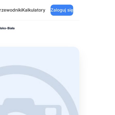
rzewodniki
Kalkulatory
Zaloguj się
lsko-Biała