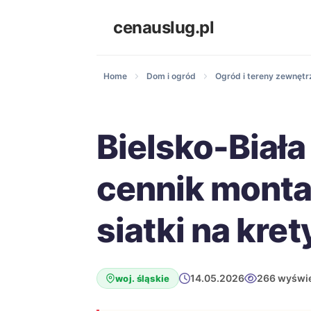
cenauslug.pl
Home
Dom i ogród
Ogród i tereny zewnętr
Bielsko-Biała
cennik mont
siatki na kret
14.05.2026
266 wyświe
woj. śląskie