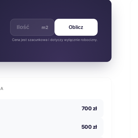
m2
Oblicz
Cena jest szacunkowa i dotyczy wyłącznie robocizny.
IA
700 zł
500 zł