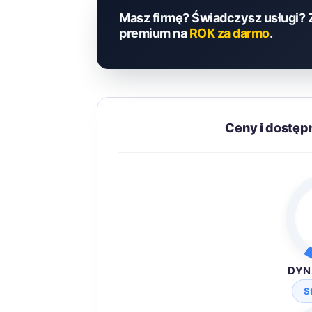
Masz firmę? Świadczysz usługi? 
premium na
ROK za darmo
.
Ceny i dostępn
DYN
S