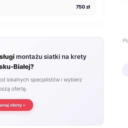
750 zł
Pl
sługi
montażu siatki na krety
sku-Białej?
 lokalnych specjalistów i wybierz
pszą ofertę.
wnaj oferty »