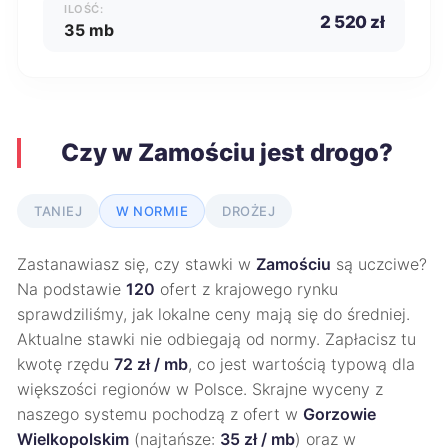
ILOŚĆ:
2 520 zł
35 mb
Czy w Zamościu jest drogo?
TANIEJ
W NORMIE
DROŻEJ
Zastanawiasz się, czy stawki w
Zamościu
są uczciwe?
Na podstawie
120
ofert z krajowego rynku
sprawdziliśmy, jak lokalne ceny mają się do średniej.
Aktualne stawki nie odbiegają od normy. Zapłacisz tu
kwotę rzędu
72 zł / mb
, co jest wartością typową dla
większości regionów w Polsce. Skrajne wyceny z
naszego systemu pochodzą z ofert w
Gorzowie
Wielkopolskim
(najtańsze:
35 zł / mb
) oraz w