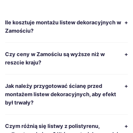
Ostrowiec Świętokrzyski
68 zł
Ile kosztuje montażu listew dekoracyjnych w
+
Nowa Sól
68 zł
Zamościu?
Tarnów
69 zł
Czy ceny w Zamościu są wyższe niż w
+
Leszno
69 zł
reszcie kraju?
Mysłowice
69 zł
Jak należy przygotować ścianę przed
+
Siemianowice Śląskie
69 zł
montażem listew dekoracyjnych, aby efekt
był trwały?
Pabianice
69 zł
Włocławek
69 zł
Czym różnią się listwy z polistyrenu,
+