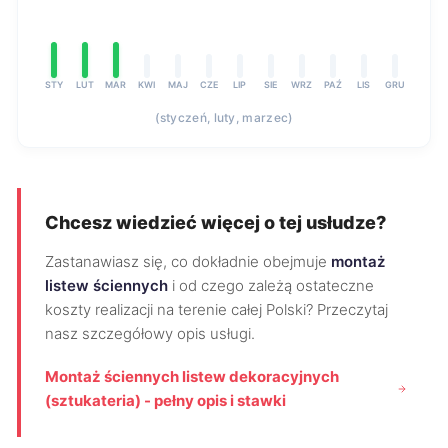
STY
LUT
MAR
KWI
MAJ
CZE
LIP
SIE
WRZ
PAŹ
LIS
GRU
(styczeń, luty, marzec)
Chcesz wiedzieć więcej o tej usłudze?
Zastanawiasz się, co dokładnie obejmuje
montaż
listew ściennych
i od czego zależą ostateczne
koszty realizacji na terenie całej Polski? Przeczytaj
nasz szczegółowy opis usługi.
Montaż ściennych listew dekoracyjnych
(sztukateria) - pełny opis i stawki