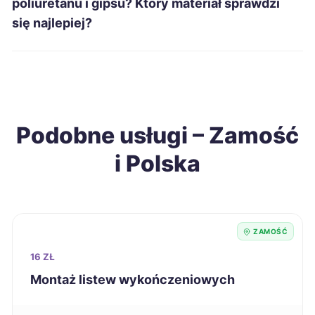
poliuretanu i gipsu? Który materiał sprawdzi
Inowrocław
69 zł
się najlepiej?
Chełm
69 zł
TWÓJ REGION
Radomsko
69 zł
Podobne usługi – Zamość
Jarosław
69 zł
i Polska
Ełk
70 zł
Piotrków Trybunalski
70 zł
ZAMOŚĆ
Gniezno
70 zł
16 ZŁ
Montaż listew wykończeniowych
Dębica
70 zł