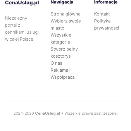
Nawigacja
Informacje
CenaUslug.pl
Racibórz
72 zł
Strona główna
Kontakt
Niezależny
Wybierz swoje
Polityka
Rybnik
73 zł
portal z
miasto
prywatności
cennikami usług
Wszystkie
w całej Polsce.
Zabrze
73 zł
kategorie
Stwórz pełny
kosztorys
Elbląg
73 zł
O nas
Reklama i
Suwałki
73 zł
Współpraca
Piła
73 zł
Konin
73 zł
2024-2026
CenaUslug.pl
• Wszelkie prawa zastrzeżone.
Głogów
73 zł