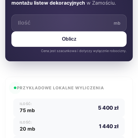
montażu listew dekoracyjnych
w Zamościu.
mb
Oblicz
Cena jest szacunkowa i dotyczy wyłącznie robocizny.
PRZYKŁADOWE LOKALNE WYLICZENIA
ILOŚĆ:
5 400 zł
75 mb
ILOŚĆ:
1 440 zł
20 mb