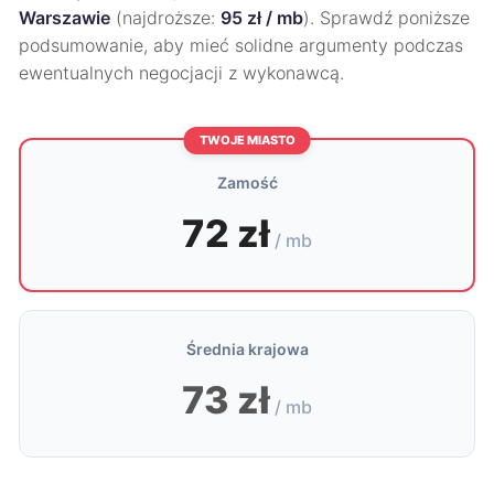
Warszawie
(najdroższe:
95 zł / mb
). Sprawdź poniższe
podsumowanie, aby mieć solidne argumenty podczas
ewentualnych negocjacji z wykonawcą.
TWOJE MIASTO
Zamość
72 zł
/ mb
Średnia krajowa
73 zł
/ mb