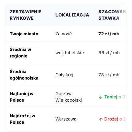
ZESTAWIENIE
SZACOWANA
LOKALIZACJA
RYNKOWE
STAWKA
Twoje miasto
Zamość
72 zł / mb
Średnia w
woj. lubelskie
66 zł / mb
regionie
Średnia
Cały kraj
73 zł / mb
ogólnopolska
Najtaniej w
Gorzów
Taniej o 37 z
Polsce
Wielkopolski
Najdrożej w
Warszawa
Drożej o 23 z
Polsce