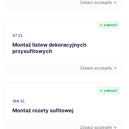
Zobacz szczegóły →
Kutno
70 zł
Krosno
70 zł
ZAMOŚĆ
47 ZŁ
Dąbrowa Górnicza
71 zł
Montaż listew dekoracyjnych
przysufitowych
Siedlce
71 zł
Zobacz szczegóły →
Słupsk
71 zł
Bytom
71 zł
ZAMOŚĆ
199 ZŁ
Grudziądz
71 zł
Montaż rozety sufitowej
Jastrzębie-Zdrój
71 zł
Zobacz szczegóły →