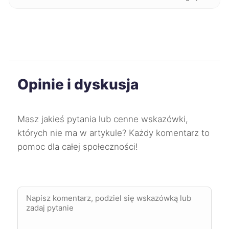
Chojnice
71 zł
Kędzierzyn-Koźle
71 zł
Kwidzyn
71 zł
Opinie i dyskusja
Żary
71 zł
Masz jakieś pytania lub cenne wskazówki,
Biała Podlaska
71 zł
TWÓJ REGION
których nie ma w artykule? Każdy komentarz to
pomoc dla całej społeczności!
Koszalin
72 zł
Lubin
72 zł
Ruda Śląska
72 zł