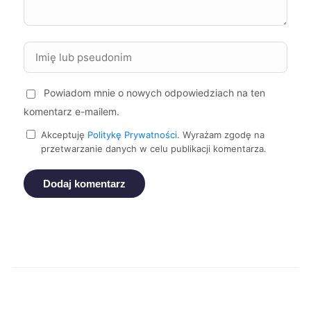
Jelenia Góra
72 zł
Tczew
72 zł
Powiadom mnie o nowych odpowiedziach na ten
Zamość
72 zł
TWOJE MIASTO
komentarz e-mailem.
Akceptuję
Politykę Prywatności
. Wyrażam zgodę na
Żory
72 zł
przetwarzanie danych w celu publikacji komentarza.
Puławy
72 zł
TWÓJ REGION
Dodaj komentarz
Oświęcim
72 zł
Piekary Śląskie
72 zł
Malbork
72 zł