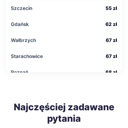
Szczecin
55 zł
Gdańsk
62 zł
Wałbrzych
67 zł
Starachowice
67 zł
Poznań
68 zł
Mielec
68 zł
Łomża
Najczęściej zadawane
68 zł
pytania
Tomaszów Mazowiecki
68 zł