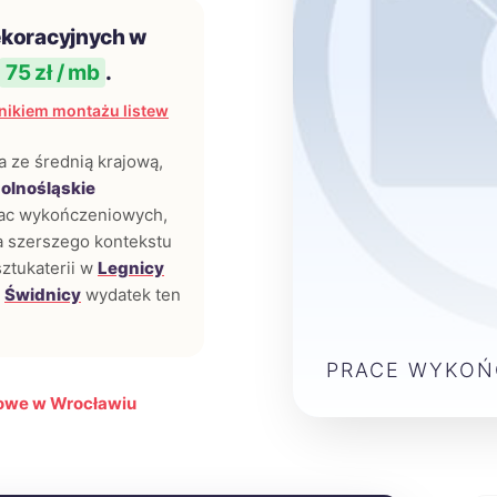
ekoracyjnych w
75 zł / mb
.
nikiem montażu listew
a ze średnią krajową,
olnośląskie
prac wykończeniowych,
a szerszego kontekstu
sztukaterii w
Legnicy
w
Świdnicy
wydatek ten
PRACE WYKO
owe w Wrocławiu