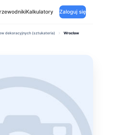
rzewodniki
Kalkulatory
Zaloguj się
ew dekoracyjnych (sztukateria)
Wrocław