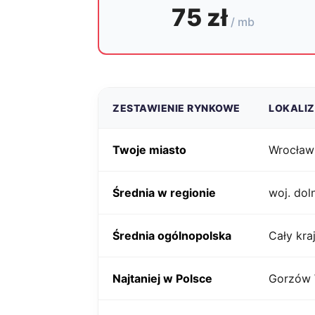
75 zł
/ mb
ZESTAWIENIE RYNKOWE
LOKALI
Twoje miasto
Wrocław
Średnia w regionie
woj. dol
Średnia ogólnopolska
Cały kra
Najtaniej w Polsce
Gorzów 