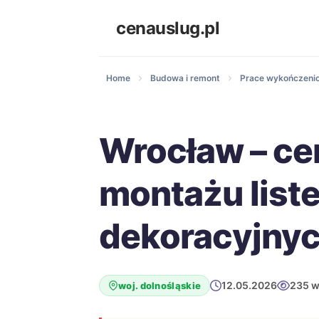
cenauslug.pl
Home
Budowa i remont
Prace wykończeni
Wrocław – ce
montażu list
dekoracyjny
12.05.2026
235 w
woj. dolnośląskie