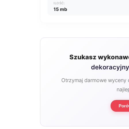
ILOŚĆ:
15 mb
Szukasz wykonawc
dekoracyjn
Otrzymaj darmowe wyceny od
najle
Poró