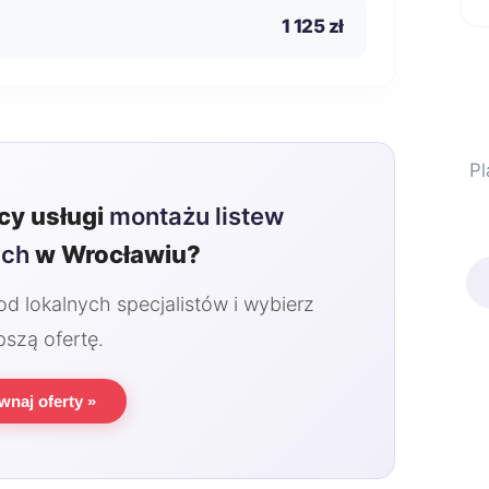
1 125 zł
Pl
y usługi
montażu listew
ych
w Wrocławiu?
 lokalnych specjalistów i wybierz
pszą ofertę.
wnaj oferty »