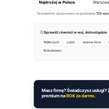
Najdrożej w Polsce
Warsza
Zestawienie opracowano na podstawie
120 wy
Sprawdź również w woj. dolnośląskie:
Wałbrzych
Lubin
Jelenia Góra
Bolesławiec
Masz firmę? Świadczysz usługi? 
premium na
ROK za darmo
.