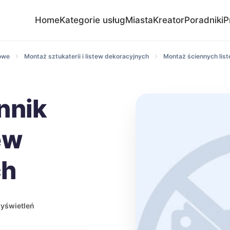
Home
Kategorie usług
Miasta
Kreator
Poradniki
P
owe
Montaż sztukaterii i listew dekoracyjnych
Montaż ściennych list
nnik
ew
ch
yświetleń