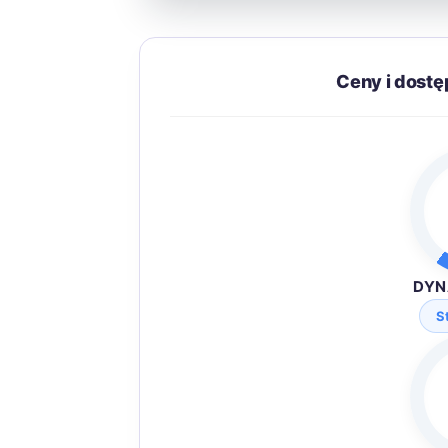
Ceny i dost
DYN
S