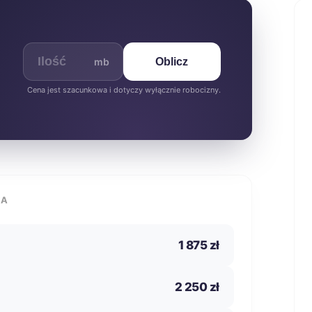
mb
Oblicz
Cena jest szacunkowa i dotyczy wyłącznie robocizny.
IA
1 875 zł
2 250 zł