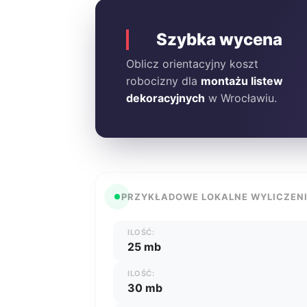
Szybka wycena
Oblicz orientacyjny koszt
robocizny dla
montażu listew
dekoracyjnych
w Wrocławiu.
PRZYKŁADOWE LOKALNE WYLICZEN
ILOŚĆ:
25 mb
ILOŚĆ:
30 mb