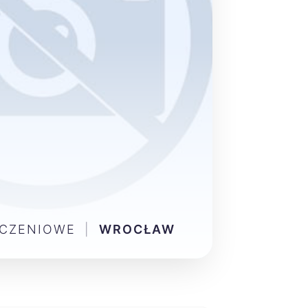
ŃCZENIOWE
|
WROCŁAW