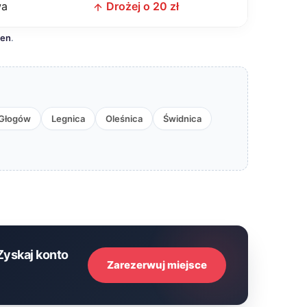
wa
Drożej o 20 zł
cen
.
Głogów
Legnica
Oleśnica
Świdnica
Zyskaj konto
Zarezerwuj miejsce