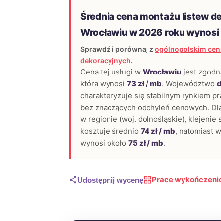
Średnia cena montażu listew d
Wrocławiu w 2026 roku wynosi
Sprawdź i porównaj z
ogólnopolskim cen
dekoracyjnych
.
Cena tej usługi w
Wrocławiu
jest zgodn
która wynosi
73 zł / mb
. Województwo
d
charakteryzuje się stabilnym rynkiem 
bez znaczących odchyleń cenowych. Dl
w regionie (woj. dolnośląskie), klejenie 
kosztuje średnio
74 zł / mb
, natomiast 
wynosi około
75 zł / mb
.
Prace wykończeni
Udostępnij wycenę