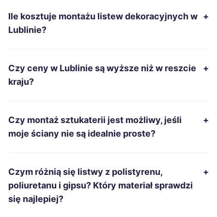
Ile kosztuje montażu listew dekoracyjnych w
+
Nowa Sól
68 zł
Lublinie?
Tarnów
69 zł
Czy ceny w Lublinie są wyższe niż w reszcie
+
Leszno
69 zł
kraju?
Mysłowice
69 zł
Czy montaż sztukaterii jest możliwy, jeśli
+
Siemianowice Śląskie
69 zł
moje ściany nie są idealnie proste?
Pabianice
69 zł
Czym różnią się listwy z polistyrenu,
+
Włocławek
69 zł
poliuretanu i gipsu? Który materiał sprawdzi
się najlepiej?
Inowrocław
69 zł