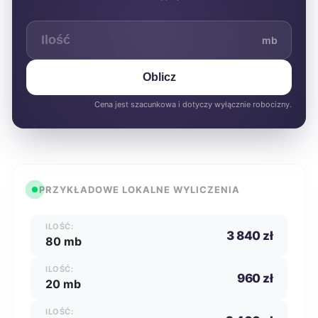
mb
Oblicz
Cena jest szacunkowa i dotyczy wyłącznie robocizny.
PRZYKŁADOWE LOKALNE WYLICZENIA
ILOŚĆ:
3 840 zł
80 mb
ILOŚĆ:
960 zł
20 mb
ILOŚĆ: