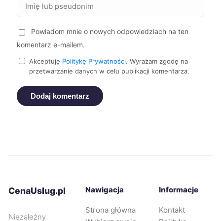
Tczew
72 zł
Powiadom mnie o nowych odpowiedziach na ten
komentarz e-mailem.
Zamość
72 zł
TWÓJ REGION
Akceptuję
Politykę Prywatności
. Wyrażam zgodę na
przetwarzanie danych w celu publikacji komentarza.
Żory
72 zł
Dodaj komentarz
Puławy
72 zł
TWÓJ REGION
Oświęcim
72 zł
Piekary Śląskie
72 zł
Malbork
72 zł
Nawigacja
Informacje
CenaUslug.pl
Strona główna
Kontakt
Racibórz
72 zł
Niezależny