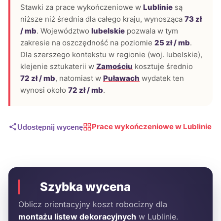
Stawki za prace wykończeniowe w
Lublinie
są
niższe niż średnia dla całego kraju, wynosząca
73 zł
/ mb
. Województwo
lubelskie
pozwala w tym
zakresie na oszczędność na poziomie
25 zł / mb
.
Dla szerszego kontekstu w regionie (woj. lubelskie),
klejenie sztukaterii w
Zamościu
kosztuje średnio
72 zł / mb
, natomiast w
Puławach
wydatek ten
wynosi około
72 zł / mb
.
Prace wykończeniowe w Lublinie
Udostępnij wycenę
Szybka wycena
Oblicz orientacyjny koszt robocizny dla
montażu listew dekoracyjnych
w Lublinie.