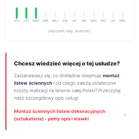
STY
LUT
MAR
KWI
MAJ
CZE
LIP
SIE
WRZ
PAŹ
LIS
GRU
(styczeń, luty, marzec)
Chcesz wiedzieć więcej o tej usłudze?
Zastanawiasz się, co dokładnie obejmuje
montaż
listew ściennych
i od czego zależą ostateczne
koszty realizacji na terenie całej Polski? Przeczytaj
nasz szczegółowy opis usługi.
Montaż ściennych listew dekoracyjnych
(sztukateria) - pełny opis i stawki