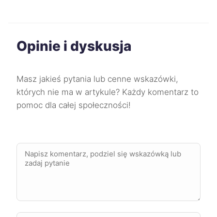
Kędzierzyn-Koźle
71 zł
Opinie i dyskusja
Kwidzyn
71 zł
Żary
71 zł
Masz jakieś pytania lub cenne wskazówki,
których nie ma w artykule? Każdy komentarz to
Biała Podlaska
71 zł
TWÓJ REGION
pomoc dla całej społeczności!
Koszalin
72 zł
Lubin
72 zł
Ruda Śląska
72 zł
Jelenia Góra
72 zł