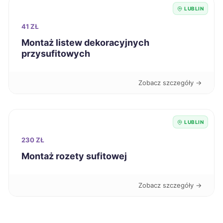
LUBLIN
Krosno
70 zł
41 ZŁ
Montaż listew dekoracyjnych
Dąbrowa Górnicza
71 zł
przysufitowych
Siedlce
71 zł
Zobacz szczegóły →
Słupsk
71 zł
LUBLIN
Bytom
71 zł
230 ZŁ
Montaż rozety sufitowej
Grudziądz
71 zł
Zobacz szczegóły →
Jastrzębie-Zdrój
71 zł
Chojnice
71 zł