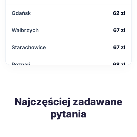
Gdańsk
62 zł
Wałbrzych
67 zł
Starachowice
67 zł
Poznań
68 zł
Mielec
68 zł
Łomża
Najczęściej zadawane
68 zł
pytania
Tomaszów Mazowiecki
68 zł
Ostrowiec Świętokrzyski
68 zł