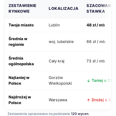
ZESTAWIENIE
SZACOWANA
LOKALIZACJA
RYNKOWE
STAWKA
Twoje miasto
Lublin
48 zł / mb
Średnia w
woj. lubelskie
66 zł / mb
regionie
Średnia
Cały kraj
73 zł / mb
ogólnopolska
Najtaniej w
Gorzów
Taniej o 13 zł
Polsce
Wielkopolski
Najdrożej w
Warszawa
Drożej o 47 z
Polsce
Zestawienie opracowano na podstawie
120 wycen
.