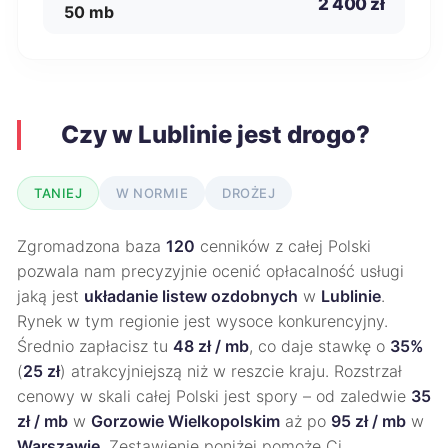
2 400 zł
50 mb
Czy w Lublinie jest drogo?
TANIEJ
W NORMIE
DROŻEJ
Zgromadzona baza
120
cenników z całej Polski
pozwala nam precyzyjnie ocenić opłacalność usługi
jaką jest
układanie listew ozdobnych
w
Lublinie
.
Rynek w tym regionie jest wysoce konkurencyjny.
Średnio zapłacisz tu
48 zł / mb
, co daje stawkę o
35%
(
25 zł
) atrakcyjniejszą niż w reszcie kraju. Rozstrzał
cenowy w skali całej Polski jest spory – od zaledwie
35
zł / mb
w
Gorzowie Wielkopolskim
aż po
95 zł / mb
w
Warszawie
. Zestawienie poniżej pomoże Ci