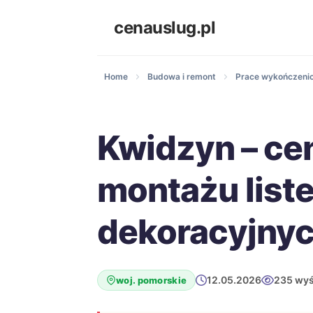
cenauslug.pl
Home
Budowa i remont
Prace wykończeni
Kwidzyn – ce
montażu list
dekoracyjny
12.05.2026
235 wyś
woj. pomorskie