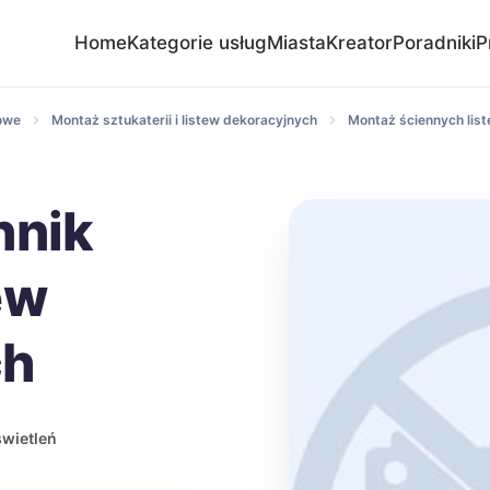
Home
Kategorie usług
Miasta
Kreator
Poradniki
P
owe
Montaż sztukaterii i listew dekoracyjnych
Montaż ściennych list
nnik
ew
ch
wietleń