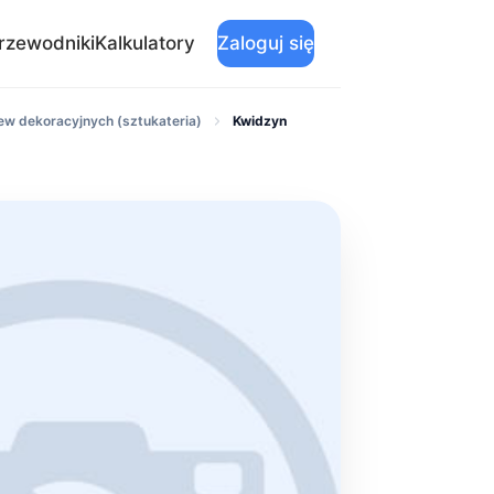
rzewodniki
Kalkulatory
Zaloguj się
ew dekoracyjnych (sztukateria)
Kwidzyn