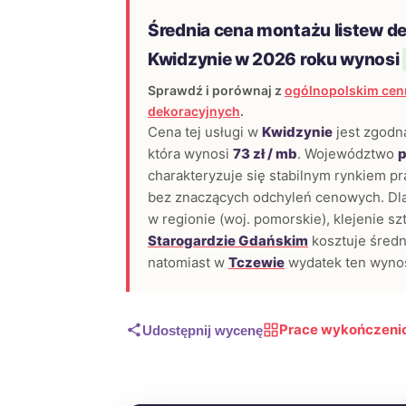
Średnia cena montażu listew d
Kwidzynie w 2026 roku wynosi
Sprawdź i porównaj z
ogólnopolskim cen
dekoracyjnych
.
Cena tej usługi w
Kwidzynie
jest zgodna
która wynosi
73 zł / mb
. Województwo
p
charakteryzuje się stabilnym rynkiem 
bez znaczących odchyleń cenowych. Dl
w regionie (woj. pomorskie), klejenie sz
Starogardzie Gdańskim
kosztuje śred
natomiast w
Tczewie
wydatek ten wyno
Prace wykończeni
Udostępnij wycenę