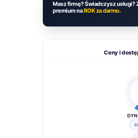
Masz firmę? Świadczysz usługi? 
premium na
ROK za darmo
.
Ceny i dost
DYN
S