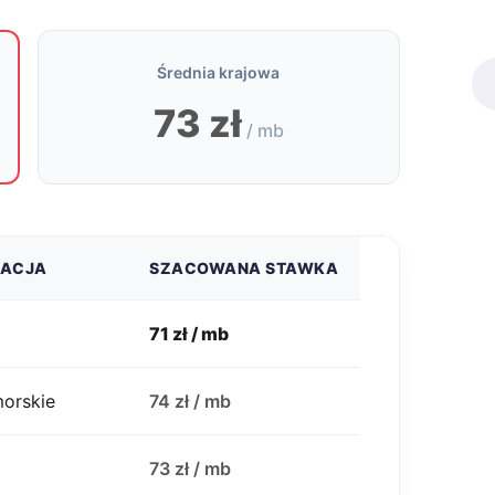
Średnia krajowa
73 zł
/ mb
ZACJA
SZACOWANA STAWKA
71 zł / mb
morskie
74 zł / mb
j
73 zł / mb