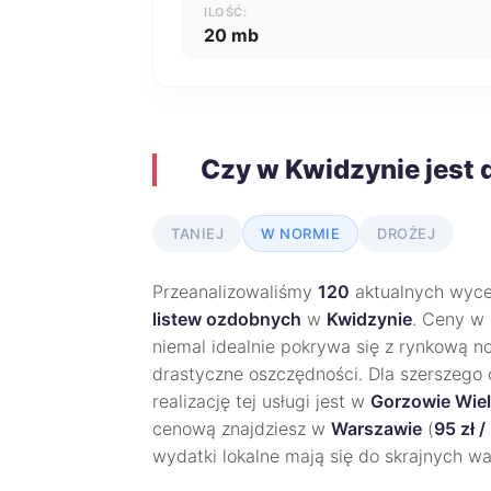
ILOŚĆ:
20 mb
Czy w Kwidzynie jest 
TANIEJ
W NORMIE
DROŻEJ
Przeanalizowaliśmy
120
aktualnych wycen
listew ozdobnych
w
Kwidzynie
. Ceny w
niemal idealnie pokrywa się z rynkową no
drastyczne oszczędności. Dla szerszego o
realizację tej usługi jest w
Gorzowie Wie
cenową znajdziesz w
Warszawie
(
95 zł 
wydatki lokalne mają się do skrajnych wa