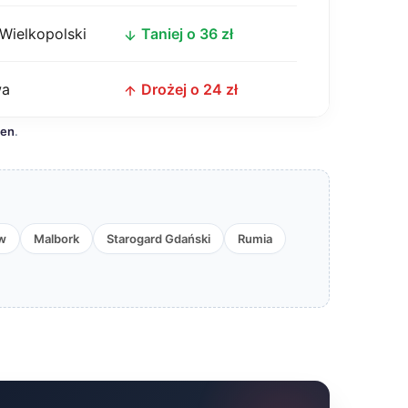
Wielkopolski
Taniej o 36 zł
wa
Drożej o 24 zł
cen
.
w
Malbork
Starogard Gdański
Rumia