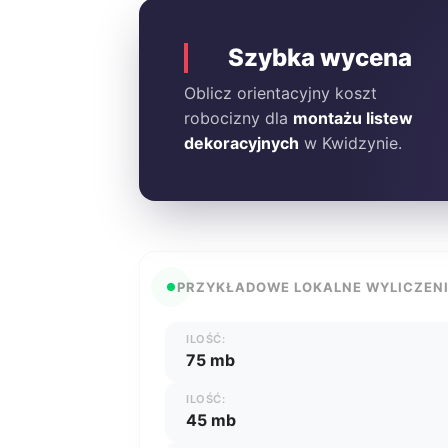
Szybka wycena
Oblicz orientacyjny koszt
robocizny dla
montażu listew
dekoracyjnych
w Kwidzynie.
PRZYKŁADOWE LOKALNE WYLICZEN
ILOŚĆ:
75 mb
ILOŚĆ:
45 mb