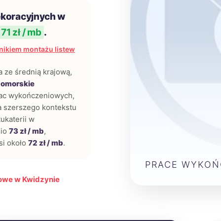
ekoracyjnych w
71 zł / mb
.
nikiem montażu listew
 ze średnią krajową,
omorskie
prac wykończeniowych,
a szerszego kontekstu
tukaterii w
nio
73 zł / mb
,
si około
72 zł / mb
.
PRACE WYKO
owe w Kwidzynie