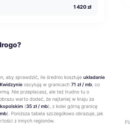
1 420 zł
drogo?
, aby sprawdzić, ile średnio kosztuje
układanie
Kwidzynie
oscylują w granicach
71 zł / mb
, co
rmą. Nie przepłacasz, ale też trudno tu o
brazu warto dodać, że najtaniej w kraju za
lkopolskim
(
35 zł / mb
), z kolei górną granicę
/ mb
). Poniższa tabela szczegółowo obrazuje, jak
rtości z innych regionów.
Pl