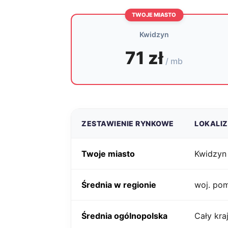
TWOJE MIASTO
Kwidzyn
71 zł
/ mb
ZESTAWIENIE RYNKOWE
LOKALI
Twoje miasto
Kwidzyn
Średnia w regionie
woj. po
Średnia ogólnopolska
Cały kra