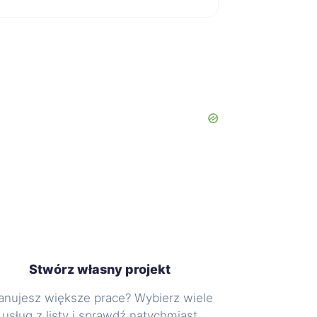
Stwórz własny projekt
anujesz większe prace? Wybierz wiele
usług z listy i sprawdź natychmiast