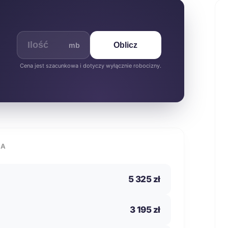
mb
Oblicz
Cena jest szacunkowa i dotyczy wyłącznie robocizny.
IA
5 325 zł
3 195 zł