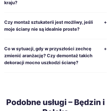
kraju?
Mysłowice
69 zł
TWÓJ REGION
Czy montaż sztukaterii jest możliwy, jeśli
+
Siemianowice Śląskie
69 zł
TWÓJ REGION
moje ściany nie są idealnie proste?
Pabianice
69 zł
Co w sytuacji, gdy w przyszłości zechcę
+
Włocławek
69 zł
zmienić aranżację? Czy demontaż takich
dekoracji mocno uszkodzi ścianę?
Inowrocław
69 zł
Chełm
69 zł
Radomsko
69 zł
Podobne usługi – Będzin i
Jarosław
69 zł