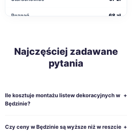
Poznań
68 zł
Mielec
68 zł
Łomża
Najczęściej zadawane
68 zł
pytania
Tomaszów Mazowiecki
68 zł
Ostrowiec Świętokrzyski
68 zł
Ile kosztuje montażu listew dekoracyjnych w
+
Nowa Sól
68 zł
Będzinie?
Tarnów
69 zł
Czy ceny w Będzinie są wyższe niż w reszcie
+
Leszno
69 zł