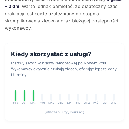
– 3 dni
. Warto jednak pamiętać, że ostateczny czas
realizacji jest ściśle uzależniony od stopnia
skomplikowania zlecenia oraz bieżącej dostępności
wykonawcy.
Kiedy skorzystać z usługi?
Martwy sezon w branży remontowej po Nowym Roku.
Wykonawcy aktywnie szukają zleceń, oferując lepsze ceny
i terminy.
STY
LUT
MAR
KWI
MAJ
CZE
LIP
SIE
WRZ
PAŹ
LIS
GRU
(styczeń, luty, marzec)