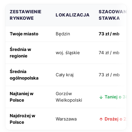
ZESTAWIENIE
SZACOWANA
LOKALIZACJA
RYNKOWE
STAWKA
Twoje miasto
Będzin
73 zł / mb
Średnia w
woj. śląskie
74 zł / mb
regionie
Średnia
Cały kraj
73 zł / mb
ogólnopolska
Najtaniej w
Gorzów
Taniej o 38 z
Polsce
Wielkopolski
Najdrożej w
Warszawa
Drożej o 22 z
Polsce