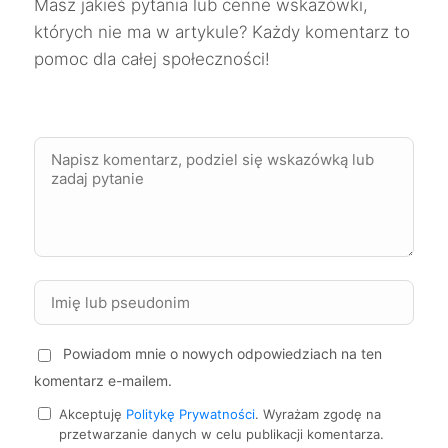
Masz jakieś pytania lub cenne wskazówki,
których nie ma w artykule? Każdy komentarz to
Biała Podlaska
71 zł
pomoc dla całej społeczności!
Koszalin
72 zł
Lubin
72 zł
Ruda Śląska
72 zł
TWÓJ REGION
Jelenia Góra
72 zł
Tczew
72 zł
Powiadom mnie o nowych odpowiedziach na ten
komentarz e-mailem.
Zamość
72 zł
Akceptuję
Politykę Prywatności
. Wyrażam zgodę na
przetwarzanie danych w celu publikacji komentarza.
Żory
72 zł
TWÓJ REGION