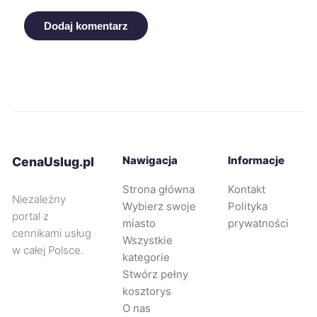
Dodaj komentarz
Puławy
72 zł
Oświęcim
72 zł
Piekary Śląskie
72 zł
TWÓJ REGION
Malbork
72 zł
Nawigacja
Informacje
CenaUslug.pl
Strona główna
Kontakt
Racibórz
72 zł
TWÓJ REGION
Niezależny
Wybierz swoje
Polityka
portal z
miasto
prywatności
cennikami usług
Rybnik
73 zł
TWÓJ REGION
Wszystkie
w całej Polsce.
kategorie
Stwórz pełny
Zabrze
73 zł
TWÓJ REGION
kosztorys
O nas
Elbląg
73 zł