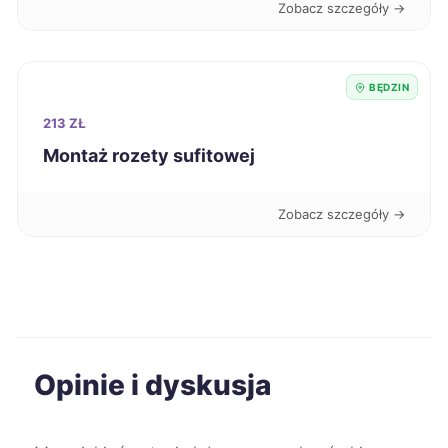
Zobacz szczegóły →
Słupsk
71 zł
BĘDZIN
Bytom
71 zł
TWÓJ REGION
213 ZŁ
Montaż rozety sufitowej
Grudziądz
71 zł
Zobacz szczegóły →
Jastrzębie-Zdrój
71 zł
TWÓJ REGION
Chojnice
71 zł
Kędzierzyn-Koźle
71 zł
Opinie i dyskusja
Kwidzyn
71 zł
Żary
71 zł