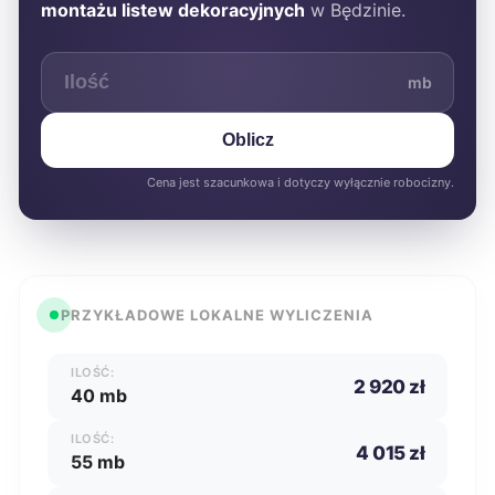
montażu listew dekoracyjnych
w Będzinie.
mb
Oblicz
Cena jest szacunkowa i dotyczy wyłącznie robocizny.
PRZYKŁADOWE LOKALNE WYLICZENIA
ILOŚĆ:
2 920 zł
40 mb
ILOŚĆ:
4 015 zł
55 mb