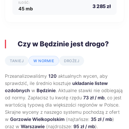
ILOŚĆ:
3 285 zł
45 mb
Czy w Będzinie jest drogo?
TANIEJ
W NORMIE
DROŻEJ
Przeanalizowaliśmy
120
aktualnych wycen, aby
sprawdzić, ile średnio kosztuje
układanie listew
ozdobnych
w
Będzinie
. Aktualne stawki nie odbiegają
od normy. Zapłacisz tu kwotę rzędu
73 zł / mb
, co jest
wartością typową dla większości regionów w Polsce.
Skrajne wyceny z naszego systemu pochodzą z ofert
w
Gorzowie Wielkopolskim
(najtańsze:
35 zł / mb
)
oraz w
Warszawie
(najdroższe:
95 zł / mb
).