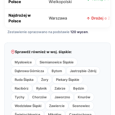
Polsce
Wielkopolski
Najdrożej w
Warszawa
Drożej o 21 z
Polsce
Zestawienie opracowano na podstawie
120 wycen
.
Sprawdź również w woj. śląskie:
Mysłowice
Siemianowice Śląskie
Dąbrowa Górnicza
Bytom
Jastrzębie-Zdrój
Ruda Śląska
Żory
Piekary Śląskie
Racibórz
Rybnik
Zabrze
Będzin
Tychy
Chorzów
Jaworzno
Knurów
Wodzisław Śląski
Zawiercie
Sosnowiec
Świętochłowice
Mikołów
Częstochowa