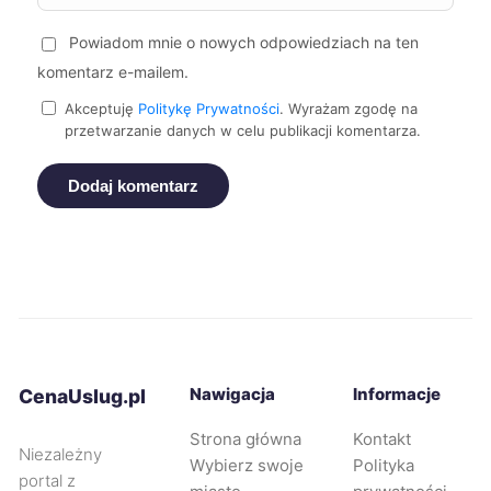
Tczew
72 zł
Powiadom mnie o nowych odpowiedziach na ten
komentarz e-mailem.
Zamość
72 zł
Akceptuję
Politykę Prywatności
. Wyrażam zgodę na
przetwarzanie danych w celu publikacji komentarza.
Żory
72 zł
TWÓJ REGION
Dodaj komentarz
Puławy
72 zł
Oświęcim
72 zł
Piekary Śląskie
72 zł
TWÓJ REGION
Malbork
72 zł
Nawigacja
Informacje
CenaUslug.pl
Strona główna
Kontakt
Racibórz
72 zł
TWÓJ REGION
Niezależny
Wybierz swoje
Polityka
portal z