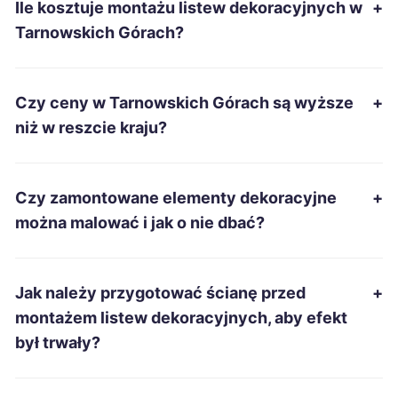
Ile kosztuje montażu listew dekoracyjnych w
+
Nowa Sól
68 zł
Tarnowskich Górach?
Tarnów
69 zł
Czy ceny w Tarnowskich Górach są wyższe
+
Leszno
69 zł
niż w reszcie kraju?
Mysłowice
69 zł
TWÓJ REGION
Czy zamontowane elementy dekoracyjne
+
Siemianowice Śląskie
69 zł
TWÓJ REGION
można malować i jak o nie dbać?
Pabianice
69 zł
Jak należy przygotować ścianę przed
+
Włocławek
69 zł
montażem listew dekoracyjnych, aby efekt
był trwały?
Inowrocław
69 zł