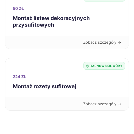
Krosno
70 zł
50 ZŁ
Montaż listew dekoracyjnych
Dąbrowa Górnicza
71 zł
TWÓJ REGION
przysufitowych
Siedlce
71 zł
Zobacz szczegóły →
Słupsk
71 zł
TARNOWSKIE GÓRY
Bytom
71 zł
TWÓJ REGION
224 ZŁ
Montaż rozety sufitowej
Grudziądz
71 zł
Zobacz szczegóły →
Jastrzębie-Zdrój
71 zł
TWÓJ REGION
Chojnice
71 zł