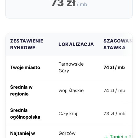
73 zł
/ mb
ZESTAWIENIE
SZACOWANA
LOKALIZACJA
RYNKOWE
STAWKA
Tarnowskie
Twoje miasto
74 zł / mb
Góry
Średnia w
woj. śląskie
74 zł / mb
regionie
Średnia
Cały kraj
73 zł / mb
ogólnopolska
Najtaniej w
Gorzów
Taniej o 39 z