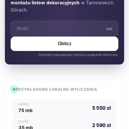
montażu listew dekoracyjnych
w Tarnowskich
Górach.
mb
Oblicz
Cena jest szacunkowa i dotyczy wyłącznie robocizny.
PRZYKŁADOWE LOKALNE WYLICZENIA
ILOŚĆ:
5 550 zł
75 mb
ILOŚĆ:
2 590 zł
35 mb