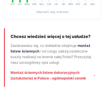
STY
LUT
MAR
KWI
MAJ
CZE
LIP
SIE
WRZ
PAŹ
LIS
GRU
(styczeń, luty, marzec)
Chcesz wiedzieć więcej o tej usłudze?
Zastanawiasz się, co dokładnie obejmuje
montaż
listew ściennych
i od czego zależą ostateczne
koszty realizacji na terenie całej Polski? Przeczytaj
nasz szczegółowy opis usługi.
Montaż ściennych listew dekoracyjnych
(sztukateria) w Polsce - ogólnopolski cennik