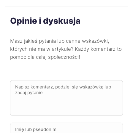
Kędzierzyn-Koźle
71 zł
Opinie i dyskusja
Kwidzyn
71 zł
Żary
71 zł
Masz jakieś pytania lub cenne wskazówki,
których nie ma w artykule? Każdy komentarz to
Biała Podlaska
71 zł
pomoc dla całej społeczności!
Koszalin
72 zł
Lubin
72 zł
Ruda Śląska
72 zł
TWÓJ REGION
Jelenia Góra
72 zł