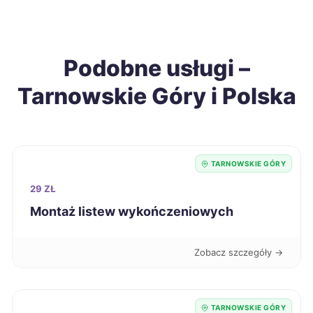
Chełm
69 zł
Radomsko
69 zł
Podobne usługi –
Tarnowskie Góry i Polska
Jarosław
69 zł
Ełk
70 zł
TARNOWSKIE GÓRY
Piotrków Trybunalski
70 zł
29 ZŁ
Gniezno
70 zł
Montaż listew wykończeniowych
Dębica
70 zł
Zobacz szczegóły →
Kutno
70 zł
TARNOWSKIE GÓRY