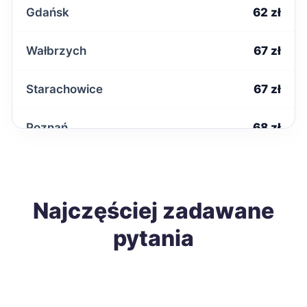
Gdańsk
62 zł
Wałbrzych
67 zł
Starachowice
67 zł
Poznań
68 zł
Mielec
68 zł
Łomża
Najczęściej zadawane
68 zł
pytania
Tomaszów Mazowiecki
68 zł
Ostrowiec Świętokrzyski
68 zł