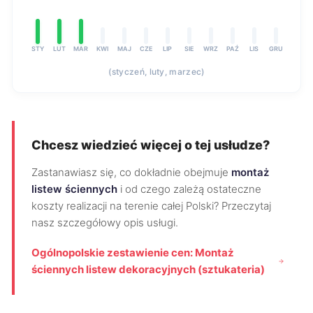
STY
LUT
MAR
KWI
MAJ
CZE
LIP
SIE
WRZ
PAŹ
LIS
GRU
(styczeń, luty, marzec)
Chcesz wiedzieć więcej o tej usłudze?
Zastanawiasz się, co dokładnie obejmuje
montaż
listew ściennych
i od czego zależą ostateczne
koszty realizacji na terenie całej Polski? Przeczytaj
nasz szczegółowy opis usługi.
Ogólnopolskie zestawienie cen: Montaż
ściennych listew dekoracyjnych (sztukateria)