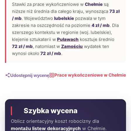
Stawki za prace wykończeniowe w
Chełmie
są
niższe niż średnia dla całego kraju, wynosząca
73 zł
/ mb
. Województwo
lubelskie
pozwala w tym
zakresie na oszczędność na poziomie
4 zł / mb
. Dla
szerszego kontekstu w regionie (woj. lubelskie),
klejenie sztukaterii w
Puławach
kosztuje średnio
72 zł / mb
, natomiast w
Zamościu
wydatek ten
wynosi około
72 zł / mb
.
Prace wykończeniowe w Chełmie
Udostępnij wycenę
Szybka wycena
Oblicz orientacyjny koszt robocizny dla
montażu listew dekoracyjnych
w Chełmie.