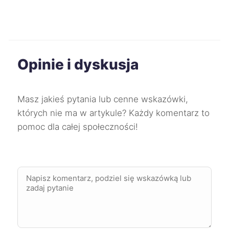
Kędzierzyn-Koźle
71 zł
Kwidzyn
71 zł
Opinie i dyskusja
Żary
71 zł
Masz jakieś pytania lub cenne wskazówki,
Biała Podlaska
71 zł
TWÓJ REGION
których nie ma w artykule? Każdy komentarz to
pomoc dla całej społeczności!
Koszalin
72 zł
Lubin
72 zł
Ruda Śląska
72 zł
Jelenia Góra
72 zł