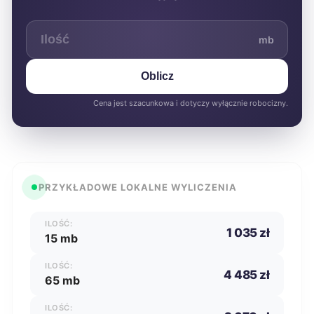
mb
Oblicz
Cena jest szacunkowa i dotyczy wyłącznie robocizny.
PRZYKŁADOWE LOKALNE WYLICZENIA
ILOŚĆ:
1 035 zł
15 mb
ILOŚĆ:
4 485 zł
65 mb
ILOŚĆ: