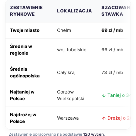
ZESTAWIENIE
SZACOWANA
LOKALIZACJA
RYNKOWE
STAWKA
Twoje miasto
Chełm
69 zł / mb
Średnia w
woj. lubelskie
66 zł / mb
regionie
Średnia
Cały kraj
73 zł / mb
ogólnopolska
Najtaniej w
Gorzów
Taniej o 34 z
Polsce
Wielkopolski
Najdrożej w
Warszawa
Drożej o 26 z
Polsce
Zestawienie opracowano na podstawie
120 wycen
.