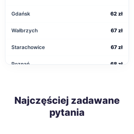
Gdańsk
62 zł
Wałbrzych
67 zł
Starachowice
67 zł
Poznań
68 zł
Mielec
68 zł
Łomża
Najczęściej zadawane
68 zł
pytania
Tomaszów Mazowiecki
68 zł
Ostrowiec Świętokrzyski
68 zł