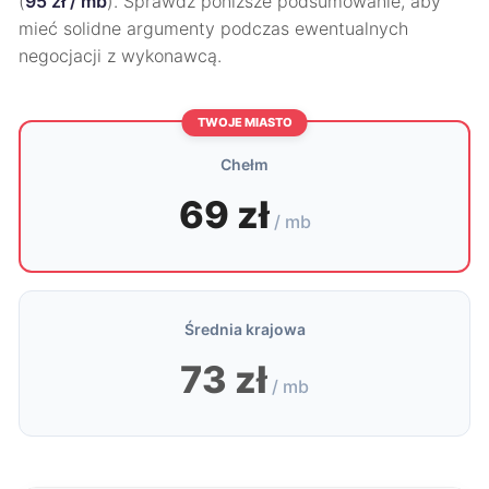
(
95 zł / mb
). Sprawdź poniższe podsumowanie, aby
mieć solidne argumenty podczas ewentualnych
negocjacji z wykonawcą.
TWOJE MIASTO
Chełm
69 zł
/ mb
Średnia krajowa
73 zł
/ mb