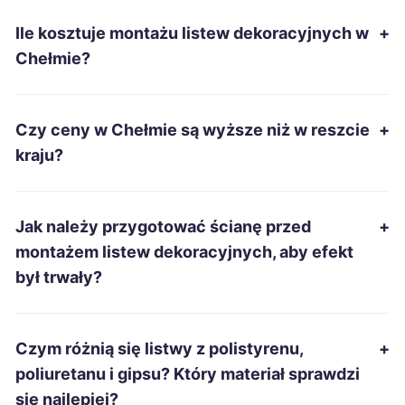
Ile kosztuje montażu listew dekoracyjnych w
+
Nowa Sól
68 zł
Chełmie?
Tarnów
69 zł
Czy ceny w Chełmie są wyższe niż w reszcie
+
Leszno
69 zł
kraju?
Mysłowice
69 zł
Jak należy przygotować ścianę przed
+
Siemianowice Śląskie
69 zł
montażem listew dekoracyjnych, aby efekt
był trwały?
Pabianice
69 zł
Włocławek
69 zł
Czym różnią się listwy z polistyrenu,
+
poliuretanu i gipsu? Który materiał sprawdzi
Inowrocław
69 zł
się najlepiej?