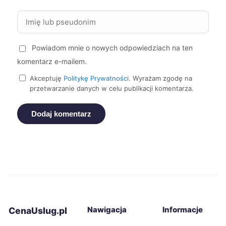
Tczew
72 zł
Powiadom mnie o nowych odpowiedziach na ten
Zamość
72 zł
TWÓJ REGION
komentarz e-mailem.
Akceptuję
Politykę Prywatności
. Wyrażam zgodę na
Żory
72 zł
przetwarzanie danych w celu publikacji komentarza.
Puławy
72 zł
TWÓJ REGION
Dodaj komentarz
Oświęcim
72 zł
Piekary Śląskie
72 zł
Malbork
72 zł
Nawigacja
Informacje
CenaUslug.pl
Racibórz
72 zł