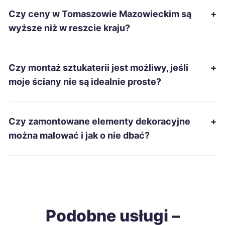
Czy ceny w Tomaszowie Mazowieckim są
+
Leszno
69 zł
wyższe niż w reszcie kraju?
Mysłowice
69 zł
Czy montaż sztukaterii jest możliwy, jeśli
+
Siemianowice Śląskie
69 zł
moje ściany nie są idealnie proste?
Pabianice
69 zł
TWÓJ REGION
Czy zamontowane elementy dekoracyjne
+
Włocławek
69 zł
można malować i jak o nie dbać?
Inowrocław
69 zł
Chełm
69 zł
Podobne usługi –
Radomsko
69 zł
TWÓJ REGION