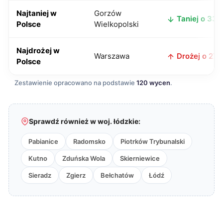
Najtaniej w
Gorzów
Taniej o 33 z
Polsce
Wielkopolski
Najdrożej w
Warszawa
Drożej o 27 z
Polsce
Zestawienie opracowano na podstawie
120 wycen
.
Sprawdź również w woj. łódzkie:
Pabianice
Radomsko
Piotrków Trybunalski
Kutno
Zduńska Wola
Skierniewice
Sieradz
Zgierz
Bełchatów
Łódź