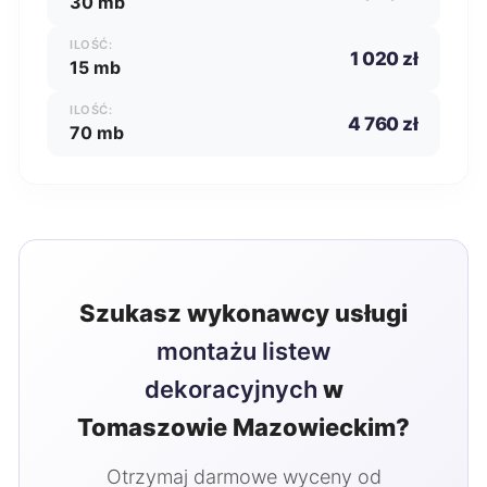
30 mb
ILOŚĆ:
1 020 zł
15 mb
ILOŚĆ:
4 760 zł
70 mb
Szukasz wykonawcy usługi
montażu listew
dekoracyjnych
w
Tomaszowie Mazowieckim?
Otrzymaj darmowe wyceny od