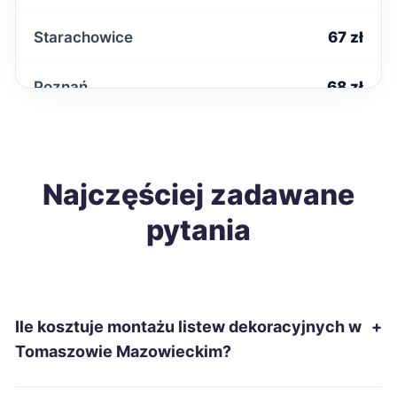
Starachowice
67 zł
Poznań
68 zł
Mielec
68 zł
Łomża
Najczęściej zadawane
68 zł
pytania
Tomaszów Mazowiecki
68 zł
TWOJE MIASTO
Ostrowiec Świętokrzyski
68 zł
Ile kosztuje montażu listew dekoracyjnych w
+
Nowa Sól
68 zł
Tomaszowie Mazowieckim?
Tarnów
69 zł