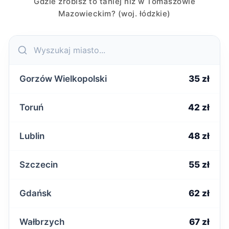
Gdzie zrobisz to taniej niż w Tomaszowie
Mazowieckim? (woj. łódzkie)
Gorzów Wielkopolski
35 zł
Toruń
42 zł
Lublin
48 zł
Szczecin
55 zł
Gdańsk
62 zł
Wałbrzych
67 zł