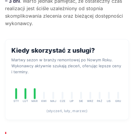
– 3 dni
. Warto jednak pamiętać, że ostateczny czas
realizacji jest ściśle uzależniony od stopnia
skomplikowania zlecenia oraz bieżącej dostępności
wykonawcy.
Kiedy skorzystać z usługi?
Martwy sezon w branży remontowej po Nowym Roku.
Wykonawcy aktywnie szukają zleceń, oferując lepsze ceny
i terminy.
STY
LUT
MAR
KWI
MAJ
CZE
LIP
SIE
WRZ
PAŹ
LIS
GRU
(styczeń, luty, marzec)