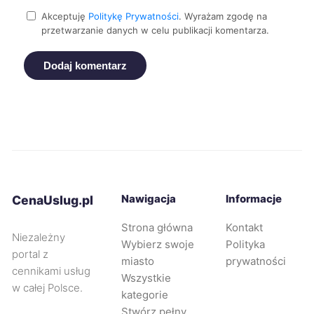
Akceptuję
Politykę Prywatności
. Wyrażam zgodę na
Żory
72 zł
przetwarzanie danych w celu publikacji komentarza.
Dodaj komentarz
Puławy
72 zł
Oświęcim
72 zł
Piekary Śląskie
72 zł
Malbork
72 zł
Nawigacja
Informacje
CenaUslug.pl
Racibórz
72 zł
Strona główna
Kontakt
Niezależny
Wybierz swoje
Polityka
portal z
miasto
prywatności
Rybnik
73 zł
cennikami usług
Wszystkie
w całej Polsce.
kategorie
Zabrze
73 zł
Stwórz pełny