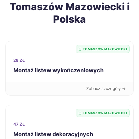
Tomaszów Mazowiecki i
Jarosław
69 zł
Polska
Ełk
70 zł
Piotrków Trybunalski
70 zł
TWÓJ REGION
TOMASZÓW MAZOWIECKI
28 ZŁ
Gniezno
70 zł
Montaż listew wykończeniowych
Dębica
70 zł
Zobacz szczegóły →
Kutno
70 zł
TWÓJ REGION
TOMASZÓW MAZOWIECKI
Krosno
70 zł
47 ZŁ
Montaż listew dekoracyjnych
Dąbrowa Górnicza
71 zł