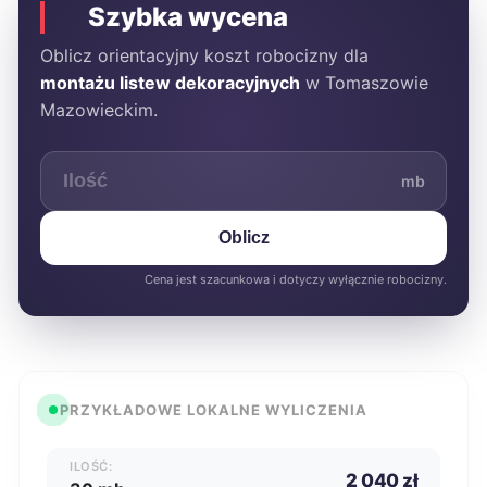
Szybka wycena
Oblicz orientacyjny koszt robocizny dla
montażu listew dekoracyjnych
w Tomaszowie
Mazowieckim.
mb
Oblicz
Cena jest szacunkowa i dotyczy wyłącznie robocizny.
PRZYKŁADOWE LOKALNE WYLICZENIA
ILOŚĆ:
2 040 zł