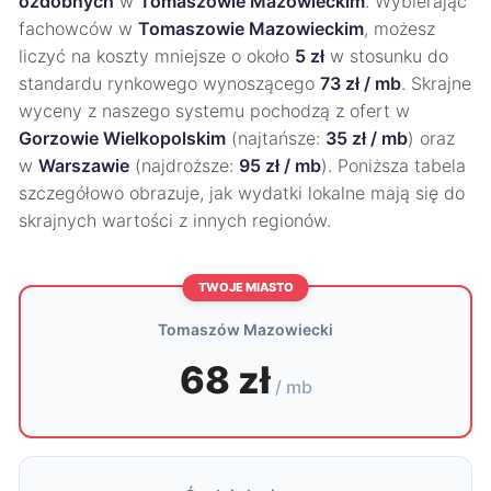
ozdobnych
w
Tomaszowie Mazowieckim
. Wybierając
fachowców w
Tomaszowie Mazowieckim
, możesz
liczyć na koszty mniejsze o około
5 zł
w stosunku do
standardu rynkowego wynoszącego
73 zł / mb
. Skrajne
wyceny z naszego systemu pochodzą z ofert w
Gorzowie Wielkopolskim
(najtańsze:
35 zł / mb
) oraz
w
Warszawie
(najdroższe:
95 zł / mb
). Poniższa tabela
szczegółowo obrazuje, jak wydatki lokalne mają się do
skrajnych wartości z innych regionów.
TWOJE MIASTO
Tomaszów Mazowiecki
68 zł
/ mb