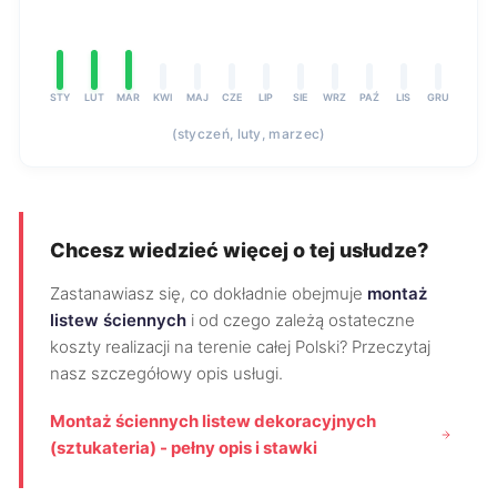
STY
LUT
MAR
KWI
MAJ
CZE
LIP
SIE
WRZ
PAŹ
LIS
GRU
(styczeń, luty, marzec)
Chcesz wiedzieć więcej o tej usłudze?
Zastanawiasz się, co dokładnie obejmuje
montaż
listew ściennych
i od czego zależą ostateczne
koszty realizacji na terenie całej Polski? Przeczytaj
nasz szczegółowy opis usługi.
Montaż ściennych listew dekoracyjnych
(sztukateria) - pełny opis i stawki