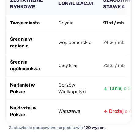
LOKALIZACJA
RYNKOWE
STAWKA
Twoje miasto
Gdynia
91 zł / mb
Średnia w
woj. pomorskie
74 zł / mb
regionie
Średnia
Cały kraj
73 zł / mb
ogólnopolska
Najtaniej w
Gorzów
Taniej o 56 z
Polsce
Wielkopolski
Najdrożej w
Warszawa
Drożej o 4 zł
Polsce
Zestawienie opracowano na podstawie
120 wycen
.