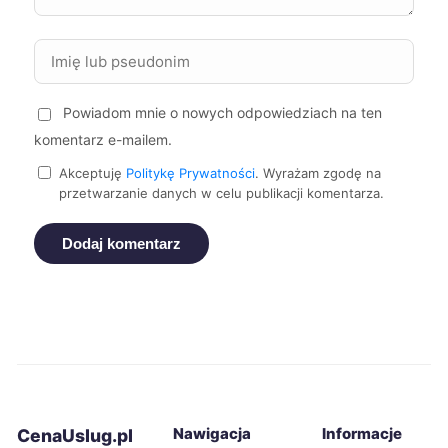
Jelenia Góra
72 zł
Tczew
72 zł
TWÓJ REGION
Powiadom mnie o nowych odpowiedziach na ten
Zamość
72 zł
komentarz e-mailem.
Akceptuję
Politykę Prywatności
. Wyrażam zgodę na
Żory
72 zł
przetwarzanie danych w celu publikacji komentarza.
Puławy
72 zł
Dodaj komentarz
Oświęcim
72 zł
Piekary Śląskie
72 zł
Malbork
72 zł
TWÓJ REGION
Nawigacja
Informacje
CenaUslug.pl