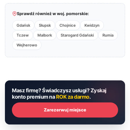
Sprawdź również w woj. pomorskie:
Gdańsk
Słupsk
Chojnice
Kwidzyn
Tczew
Malbork
Starogard Gdański
Rumia
Wejherowo
Masz firmę? Świadczysz usługi? Zyskaj
konto premium na
ROK za darmo
.
Zarezerwuj miejsce