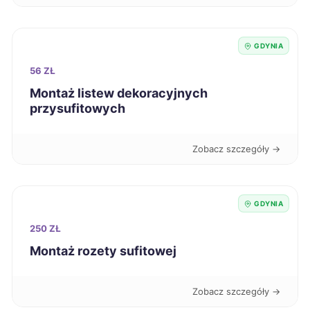
Kutno
70 zł
Krosno
70 zł
GDYNIA
56 ZŁ
Dąbrowa Górnicza
71 zł
Montaż listew dekoracyjnych
przysufitowych
Siedlce
71 zł
Zobacz szczegóły →
Słupsk
71 zł
TWÓJ REGION
Bytom
71 zł
GDYNIA
250 ZŁ
Grudziądz
71 zł
Montaż rozety sufitowej
Jastrzębie-Zdrój
71 zł
Zobacz szczegóły →