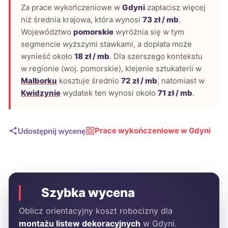
Za prace wykończeniowe w
Gdyni
zapłacisz więcej
niż średnia krajowa, która wynosi
73 zł / mb
.
Województwo
pomorskie
wyróżnia się w tym
segmencie wyższymi stawkami, a dopłata może
wynieść około
18 zł / mb
. Dla szerszego kontekstu
w regionie (woj. pomorskie), klejenie sztukaterii w
Malborku
kosztuje średnio
72 zł / mb
, natomiast w
Kwidzynie
wydatek ten wynosi około
71 zł / mb
.
Prace wykończeniowe w Gdyni
Udostępnij wycenę
Szybka wycena
Oblicz orientacyjny koszt robocizny dla
montażu listew dekoracyjnych
w Gdyni.