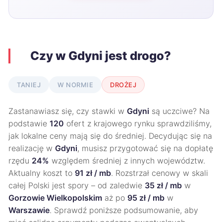
Czy w Gdyni jest drogo?
TANIEJ
W NORMIE
DROŻEJ
Zastanawiasz się, czy stawki w
Gdyni
są uczciwe? Na
podstawie
120
ofert z krajowego rynku sprawdziliśmy,
jak lokalne ceny mają się do średniej. Decydując się na
realizację w
Gdyni
, musisz przygotować się na dopłatę
rzędu
24%
względem średniej z innych województw.
Aktualny koszt to
91 zł / mb
. Rozstrzał cenowy w skali
całej Polski jest spory – od zaledwie
35 zł / mb
w
Gorzowie Wielkopolskim
aż po
95 zł / mb
w
Warszawie
. Sprawdź poniższe podsumowanie, aby