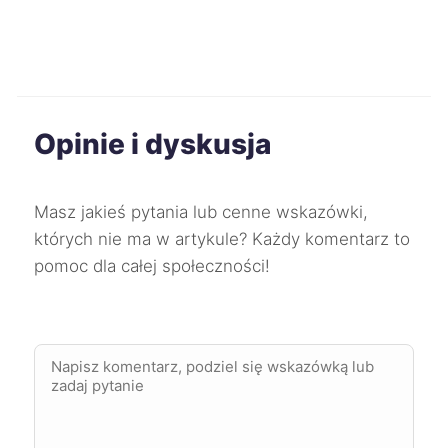
Chojnice
71 zł
TWÓJ REGION
Kędzierzyn-Koźle
71 zł
Kwidzyn
71 zł
TWÓJ REGION
Opinie i dyskusja
Żary
71 zł
Masz jakieś pytania lub cenne wskazówki,
Biała Podlaska
71 zł
których nie ma w artykule? Każdy komentarz to
pomoc dla całej społeczności!
Koszalin
72 zł
Lubin
72 zł
Ruda Śląska
72 zł