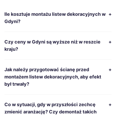
Ostrowiec Świętokrzyski
68 zł
Ile kosztuje montażu listew dekoracyjnych w
+
Nowa Sól
68 zł
Gdyni?
Tarnów
69 zł
Czy ceny w Gdyni są wyższe niż w reszcie
+
Leszno
69 zł
kraju?
Mysłowice
69 zł
Jak należy przygotować ścianę przed
+
Siemianowice Śląskie
69 zł
montażem listew dekoracyjnych, aby efekt
był trwały?
Pabianice
69 zł
Włocławek
69 zł
Co w sytuacji, gdy w przyszłości zechcę
+
zmienić aranżację? Czy demontaż takich