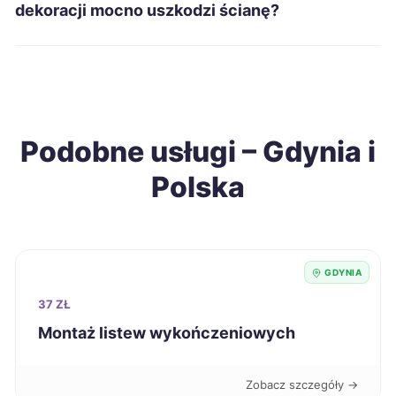
Inowrocław
69 zł
dekoracji mocno uszkodzi ścianę?
Chełm
69 zł
Radomsko
69 zł
Podobne usługi – Gdynia i
Jarosław
69 zł
Polska
Ełk
70 zł
Piotrków Trybunalski
70 zł
GDYNIA
Gniezno
70 zł
37 ZŁ
Montaż listew wykończeniowych
Dębica
70 zł
Zobacz szczegóły →