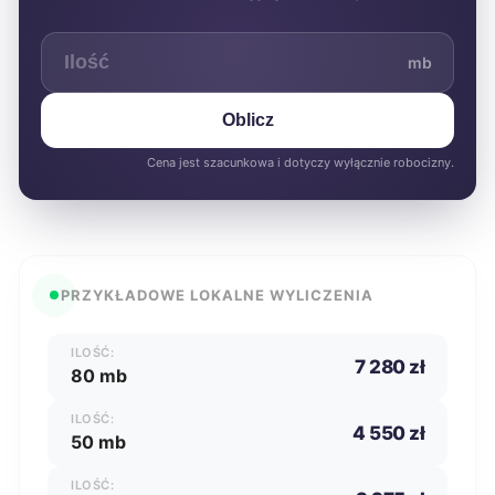
mb
Oblicz
Cena jest szacunkowa i dotyczy wyłącznie robocizny.
PRZYKŁADOWE LOKALNE WYLICZENIA
ILOŚĆ:
7 280 zł
80 mb
ILOŚĆ:
4 550 zł
50 mb
ILOŚĆ: