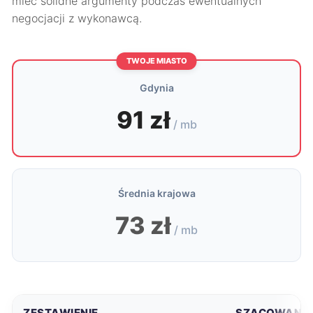
mieć solidne argumenty podczas ewentualnych
negocjacji z wykonawcą.
TWOJE MIASTO
Gdynia
91 zł
/ mb
Średnia krajowa
73 zł
/ mb
ZESTAWIENIE
SZACOWANA