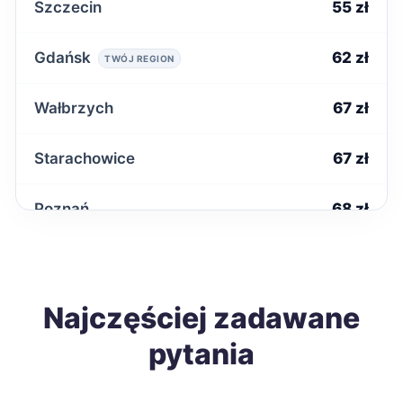
Szczecin
55 zł
Gdańsk
62 zł
TWÓJ REGION
Wałbrzych
67 zł
Starachowice
67 zł
Poznań
68 zł
Mielec
68 zł
Łomża
Najczęściej zadawane
68 zł
pytania
Tomaszów Mazowiecki
68 zł