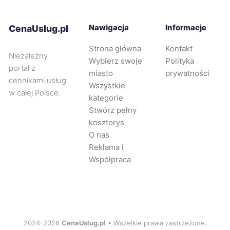
Malbork
72 zł
Nawigacja
Informacje
CenaUslug.pl
Strona główna
Kontakt
Racibórz
72 zł
Niezależny
Wybierz swoje
Polityka
portal z
miasto
prywatności
cennikami usług
Rybnik
73 zł
Wszystkie
w całej Polsce.
kategorie
Stwórz pełny
Zabrze
73 zł
kosztorys
O nas
Elbląg
73 zł
Reklama i
Współpraca
Suwałki
73 zł
Piła
73 zł
2024-2026
CenaUslug.pl
• Wszelkie prawa zastrzeżone.
Konin
73 zł