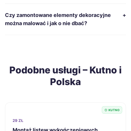
Włocławek
69 zł
Czy zamontowane elementy dekoracyjne
+
można malować i jak o nie dbać?
Inowrocław
69 zł
Chełm
69 zł
Radomsko
69 zł
TWÓJ REGION
Podobne usługi – Kutno i
Polska
Jarosław
69 zł
Ełk
70 zł
KUTNO
Piotrków Trybunalski
70 zł
TWÓJ REGION
29 ZŁ
Gniezno
70 zł
Montaż listew wykończeniowych