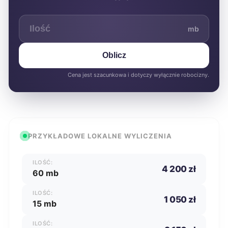
mb
Oblicz
Cena jest szacunkowa i dotyczy wyłącznie robocizny.
PRZYKŁADOWE LOKALNE WYLICZENIA
ILOŚĆ:
4 200 zł
60 mb
ILOŚĆ:
1 050 zł
15 mb
ILOŚĆ: