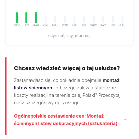
STY
LUT
MAR
KWI
MAJ
CZE
LIP
SIE
WRZ
PAŹ
LIS
GRU
(styczeń, luty, marzec)
Chcesz wiedzieć więcej o tej usłudze?
Zastanawiasz się, co dokładnie obejmuje
montaż
listew ściennych
i od czego zależą ostateczne
koszty realizacji na terenie całej Polski? Przeczytaj
nasz szczegółowy opis usługi.
Ogólnopolskie zestawienie cen: Montaż
ściennych listew dekoracyjnych (sztukateria)