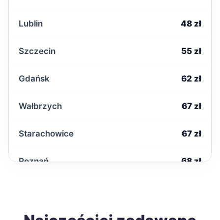
Lublin
48 zł
Szczecin
55 zł
Gdańsk
62 zł
Wałbrzych
67 zł
Starachowice
67 zł
Poznań
68 zł
Mielec
68 zł
Łomża
68 zł