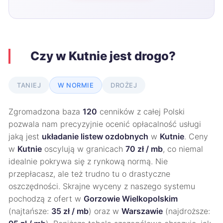
Czy w Kutnie jest drogo?
TANIEJ
W NORMIE
DROŻEJ
Zgromadzona baza
120
cenników z całej Polski
pozwala nam precyzyjnie ocenić opłacalność usługi
jaką jest
układanie listew ozdobnych
w
Kutnie
. Ceny
w
Kutnie
oscylują w granicach
70 zł / mb
, co niemal
idealnie pokrywa się z rynkową normą. Nie
przepłacasz, ale też trudno tu o drastyczne
oszczędności. Skrajne wyceny z naszego systemu
pochodzą z ofert w
Gorzowie Wielkopolskim
(najtańsze:
35 zł / mb
) oraz w
Warszawie
(najdroższe: