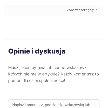
Zobacz szczegóły →
Jastrzębie-Zdrój
71 zł
Chojnice
71 zł
Kędzierzyn-Koźle
71 zł
Opinie i dyskusja
Kwidzyn
71 zł
Żary
71 zł
Masz jakieś pytania lub cenne wskazówki,
których nie ma w artykule? Każdy komentarz to
Biała Podlaska
71 zł
pomoc dla całej społeczności!
Koszalin
72 zł
Lubin
72 zł