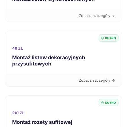
Dębica
70 zł
Zobacz szczegóły →
Kutno
70 zł
TWOJE MIASTO
KUTNO
Krosno
70 zł
46 ZŁ
Montaż listew dekoracyjnych
Dąbrowa Górnicza
71 zł
przysufitowych
Siedlce
71 zł
Zobacz szczegóły →
Słupsk
71 zł
KUTNO
Bytom
71 zł
210 ZŁ
Montaż rozety sufitowej
Grudziądz
71 zł