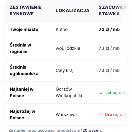
ZESTAWIENIE
SZACOWANA
LOKALIZACJA
RYNKOWE
STAWKA
Twoje miasto
Kutno
70 zł / mb
Średnia w
woj. łódzkie
73 zł / mb
regionie
Średnia
Cały kraj
73 zł / mb
ogólnopolska
Najtaniej w
Gorzów
Taniej o 35 z
Polsce
Wielkopolski
Najdrożej w
Warszawa
Drożej o 25 z
Polsce
Zestawienie opracowano na podstawie
120 wycen
.