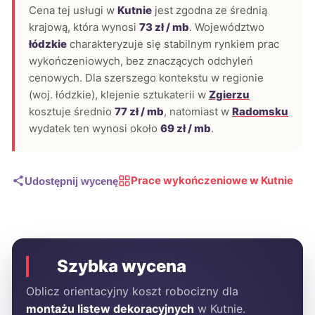
Cena tej usługi w
Kutnie
jest zgodna ze średnią
krajową, która wynosi
73 zł / mb
. Województwo
łódzkie
charakteryzuje się stabilnym rynkiem prac
wykończeniowych, bez znaczących odchyleń
cenowych. Dla szerszego kontekstu w regionie
(woj. łódzkie), klejenie sztukaterii w
Zgierzu
kosztuje średnio
77 zł / mb
, natomiast w
Radomsku
wydatek ten wynosi około
69 zł / mb
.
Prace wykończeniowe w Kutnie
Udostępnij wycenę
Szybka wycena
Oblicz orientacyjny koszt robocizny dla
montażu listew dekoracyjnych
w Kutnie.