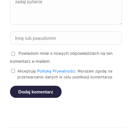
Ruda Śląska
72 zł
Jelenia Góra
72 zł
Tczew
72 zł
Powiadom mnie o nowych odpowiedziach na ten
komentarz e-mailem.
Zamość
72 zł
Akceptuję
Politykę Prywatności
. Wyrażam zgodę na
przetwarzanie danych w celu publikacji komentarza.
Żory
72 zł
Dodaj komentarz
Puławy
72 zł
Oświęcim
72 zł
Piekary Śląskie
72 zł