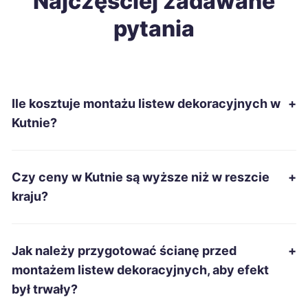
Najczęściej zadawane
pytania
Tomaszów Mazowiecki
68 zł
TWÓJ REGION
Ostrowiec Świętokrzyski
68 zł
Ile kosztuje montażu listew dekoracyjnych w
+
Nowa Sól
68 zł
Kutnie?
Tarnów
69 zł
Czy ceny w Kutnie są wyższe niż w reszcie
+
Leszno
69 zł
kraju?
Mysłowice
69 zł
Jak należy przygotować ścianę przed
+
Siemianowice Śląskie
69 zł
montażem listew dekoracyjnych, aby efekt
był trwały?
Pabianice
69 zł
TWÓJ REGION