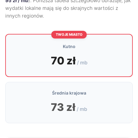
95 zł / mb
). Poniższa tabela szczegółowo obrazuje, jak
wydatki lokalne mają się do skrajnych wartości z
innych regionów.
TWOJE MIASTO
Kutno
70 zł
/ mb
Średnia krajowa
73 zł
/ mb