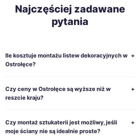
Łomża
Najczęściej zadawane
68 zł
pytania
Tomaszów Mazowiecki
68 zł
Ostrowiec Świętokrzyski
68 zł
Ile kosztuje montażu listew dekoracyjnych w
+
Nowa Sól
68 zł
Ostrołęce?
Tarnów
69 zł
Czy ceny w Ostrołęce są wyższe niż w
+
Leszno
69 zł
reszcie kraju?
Mysłowice
69 zł
Czy montaż sztukaterii jest możliwy, jeśli
+
Siemianowice Śląskie
69 zł
moje ściany nie są idealnie proste?