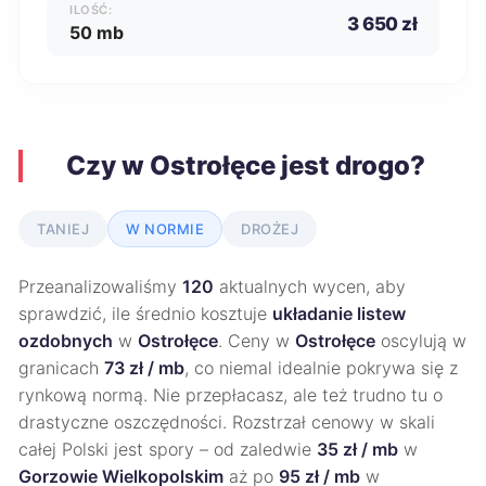
ILOŚĆ:
3 650 zł
50 mb
Czy w Ostrołęce jest drogo?
TANIEJ
W NORMIE
DROŻEJ
Przeanalizowaliśmy
120
aktualnych wycen, aby
sprawdzić, ile średnio kosztuje
układanie listew
ozdobnych
w
Ostrołęce
. Ceny w
Ostrołęce
oscylują w
granicach
73 zł / mb
, co niemal idealnie pokrywa się z
rynkową normą. Nie przepłacasz, ale też trudno tu o
drastyczne oszczędności. Rozstrzał cenowy w skali
całej Polski jest spory – od zaledwie
35 zł / mb
w
Gorzowie Wielkopolskim
aż po
95 zł / mb
w