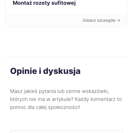
Montaż rozety sufitowej
Grudziądz
71 zł
Zobacz szczegóły →
Jastrzębie-Zdrój
71 zł
Chojnice
71 zł
Kędzierzyn-Koźle
71 zł
Opinie i dyskusja
Kwidzyn
71 zł
Żary
71 zł
Masz jakieś pytania lub cenne wskazówki,
których nie ma w artykule? Każdy komentarz to
Biała Podlaska
71 zł
pomoc dla całej społeczności!
Koszalin
72 zł