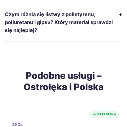
Pabianice
69 zł
Czym różnią się listwy z polistyrenu,
+
Włocławek
69 zł
poliuretanu i gipsu? Który materiał sprawdzi
się najlepiej?
Inowrocław
69 zł
Chełm
69 zł
Radomsko
69 zł
Podobne usługi –
Ostrołęka i Polska
Jarosław
69 zł
Ełk
70 zł
OSTROŁĘKA
Piotrków Trybunalski
70 zł
29 ZŁ