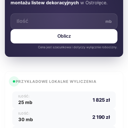
montażu listew dekoracyjnych
w Ostrołęce.
mb
Oblicz
Cena jest szacunkowa i dotyczy wyłącznie robocizny.
PRZYKŁADOWE LOKALNE WYLICZENIA
ILOŚĆ:
1 825 zł
25 mb
ILOŚĆ:
2 190 zł
30 mb