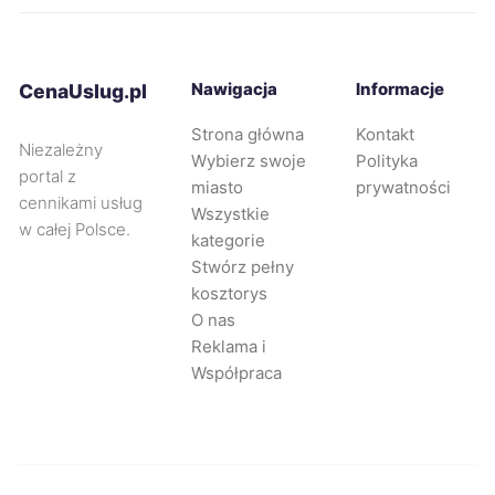
Piekary Śląskie
72 zł
Malbork
72 zł
Nawigacja
Informacje
CenaUslug.pl
Strona główna
Kontakt
Racibórz
72 zł
Niezależny
Wybierz swoje
Polityka
portal z
miasto
prywatności
cennikami usług
Rybnik
73 zł
Wszystkie
w całej Polsce.
kategorie
Stwórz pełny
Zabrze
73 zł
kosztorys
O nas
Elbląg
73 zł
Reklama i
Współpraca
Suwałki
73 zł
Piła
73 zł