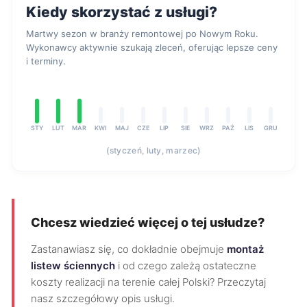
Kiedy skorzystać z usługi?
Martwy sezon w branży remontowej po Nowym Roku.
Wykonawcy aktywnie szukają zleceń, oferując lepsze ceny
i terminy.
STY
LUT
MAR
KWI
MAJ
CZE
LIP
SIE
WRZ
PAŹ
LIS
GRU
(styczeń, luty, marzec)
Chcesz wiedzieć więcej o tej usłudze?
Zastanawiasz się, co dokładnie obejmuje
montaż
listew ściennych
i od czego zależą ostateczne
koszty realizacji na terenie całej Polski? Przeczytaj
nasz szczegółowy opis usługi.