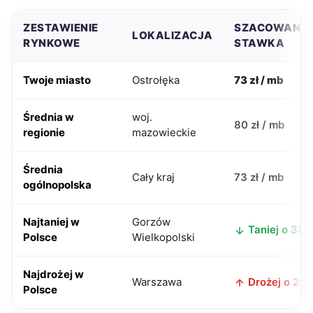
ZESTAWIENIE
SZACOWANA
LOKALIZACJA
RYNKOWE
STAWKA
Twoje miasto
Ostrołęka
73 zł / mb
Średnia w
woj.
80 zł / mb
regionie
mazowieckie
Średnia
Cały kraj
73 zł / mb
ogólnopolska
Najtaniej w
Gorzów
Taniej o 38 z
Polsce
Wielkopolski
Najdrożej w
Warszawa
Drożej o 22 z
Polsce