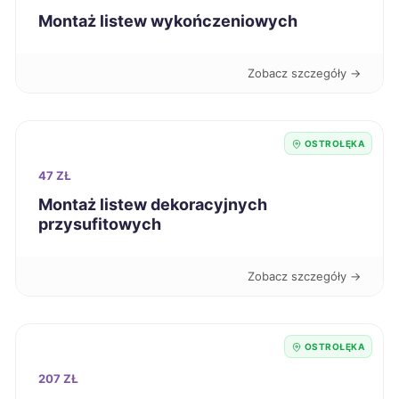
Gniezno
70 zł
Montaż listew wykończeniowych
Dębica
70 zł
Zobacz szczegóły →
Kutno
70 zł
OSTROŁĘKA
Krosno
70 zł
47 ZŁ
Montaż listew dekoracyjnych
Dąbrowa Górnicza
71 zł
przysufitowych
Siedlce
71 zł
TWÓJ REGION
Zobacz szczegóły →
Słupsk
71 zł
OSTROŁĘKA
Bytom
71 zł
207 ZŁ