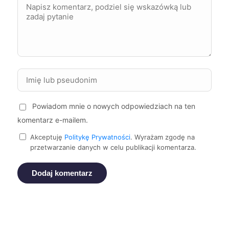
Lubin
72 zł
Ruda Śląska
72 zł
Jelenia Góra
72 zł
Tczew
72 zł
Powiadom mnie o nowych odpowiedziach na ten
komentarz e-mailem.
Zamość
72 zł
Akceptuję
Politykę Prywatności
. Wyrażam zgodę na
przetwarzanie danych w celu publikacji komentarza.
Żory
72 zł
Dodaj komentarz
Puławy
72 zł
Oświęcim
72 zł