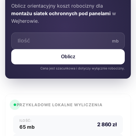
Oblicz orientacyjny koszt robocizny dla
montażu siatek ochronnych pod panelami
w
Wejherowie.
mb
Oblicz
Cena jest szacunkowa i dotyczy wyłącznie robocizny.
PRZYKŁADOWE LOKALNE WYLICZENIA
ILOŚĆ:
2 860 zł
65 mb