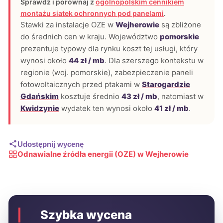
Sprawdź i porównaj z
ogólnopolskim cennikiem
montażu siatek ochronnych pod panelami
.
Stawki za instalacje OZE w
Wejherowie
są zbliżone
do średnich cen w kraju. Województwo
pomorskie
prezentuje typowy dla rynku koszt tej usługi, który
wynosi około
44 zł / mb
. Dla szerszego kontekstu w
regionie (woj. pomorskie), zabezpieczenie paneli
fotowoltaicznych przed ptakami w
Starogardzie
Gdańskim
kosztuje średnio
43 zł / mb
, natomiast w
Kwidzynie
wydatek ten wynosi około
41 zł / mb
.
Udostępnij wycenę
Odnawialne źródła energii (OZE) w Wejherowie
Szybka wycena