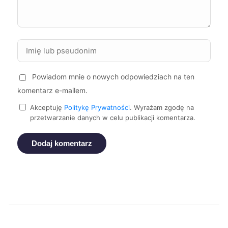
Zgierz
43 zł
Żory
43 zł
Powiadom mnie o nowych odpowiedziach na ten
Żyrardów
43 zł
komentarz e-mailem.
Tomaszów Mazowiecki
43 zł
Akceptuję
Politykę Prywatności
. Wyrażam zgodę na
przetwarzanie danych w celu publikacji komentarza.
Siemianowice Śląskie
43 zł
Dodaj komentarz
Bolesławiec
44 zł
Elbląg
44 zł
Konin
44 zł