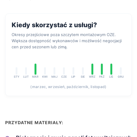
Kiedy skorzystać z usługi?
Okresy przejściowe poza szczytem montażowym OZE.
Większa dostępność wykonawców i możliwość negocjacji
cen przed sezonem lub zimą.
STY
LUT
MAR
KWI
MAJ
CZE
LIP
SIE
WRZ
PAŹ
LIS
GRU
(marzec, wrzesień, październik, listopad)
PRZYDATNE MATERIAŁY: