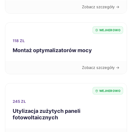
Zobacz szczegóły →
Kędzierzyn-Koźle
42 zł
Kutno
42 zł
WEJHEROWO
118 ZŁ
Pabianice
42 zł
Montaż optymalizatorów mocy
Puławy
42 zł
Zobacz szczegóły →
Racibórz
42 zł
WEJHEROWO
Radomsko
42 zł
245 ZŁ
Utylizacja zużytych paneli
Siedlce
42 zł
fotowoltaicznych
Skierniewice
42 zł