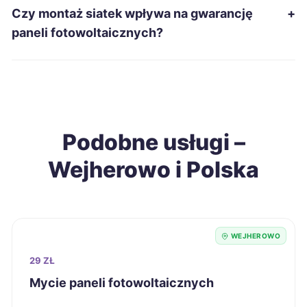
Czy montaż siatek wpływa na gwarancję
+
Zawiercie
41 zł
paneli fotowoltaicznych?
Wodzisław Śląski
41 zł
Biała Podlaska
42 zł
Podobne usługi –
Ełk
42 zł
Wejherowo i Polska
Gniezno
42 zł
Inowrocław
42 zł
WEJHEROWO
Jarosław
42 zł
29 ZŁ
Mycie paneli fotowoltaicznych
Jelenia Góra
42 zł