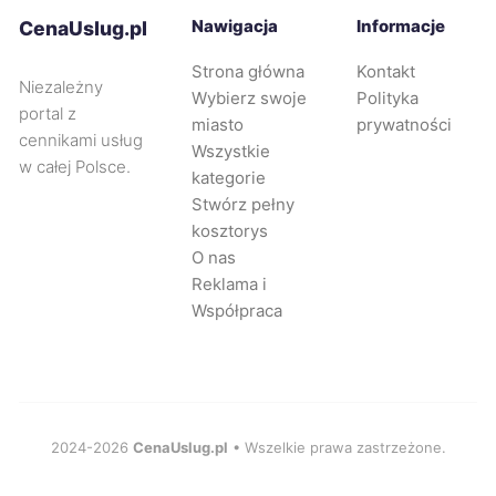
Nawigacja
Informacje
CenaUslug.pl
Mysłowice
44 zł
Strona główna
Kontakt
Niezależny
Wybierz swoje
Polityka
Piotrków Trybunalski
44 zł
portal z
miasto
prywatności
cennikami usług
Wszystkie
w całej Polsce.
Radom
44 zł
kategorie
Stwórz pełny
kosztorys
Tarnowskie Góry
44 zł
O nas
Reklama i
Wejherowo
44 zł
TWOJE MIASTO
Współpraca
Zabrze
44 zł
Będzin
44 zł
2024-2026
CenaUslug.pl
• Wszelkie prawa zastrzeżone.
Oleśnica
44 zł