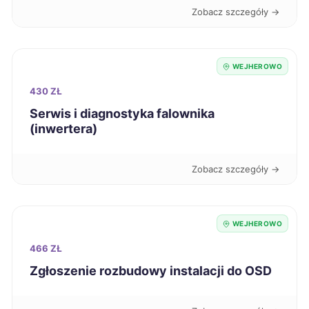
Zobacz szczegóły →
Knurów
42 zł
Bełchatów
WEJHEROWO
43 zł
430 ZŁ
Bytom
43 zł
Serwis i diagnostyka falownika
(inwertera)
Chorzów
43 zł
Zobacz szczegóły →
Grudziądz
43 zł
Jaworzno
43 zł
WEJHEROWO
466 ZŁ
Kalisz
43 zł
Zgłoszenie rozbudowy instalacji do OSD
Koszalin
43 zł