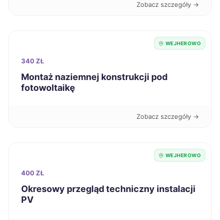
Zobacz szczegóły →
Stargard
42 zł
WEJHEROWO
Suwałki
42 zł
340 ZŁ
Świdnica
Montaż naziemnej konstrukcji pod
42 zł
fotowoltaikę
Szczecinek
42 zł
Zobacz szczegóły →
Tczew
42 zł
TWÓJ REGION
WEJHEROWO
Zduńska Wola
42 zł
400 ZŁ
Łomża
42 zł
Okresowy przegląd techniczny instalacji
PV
Świętochłowice
42 zł