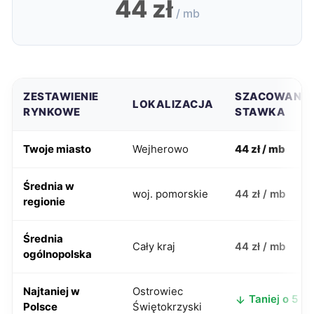
44 zł
/ mb
ZESTAWIENIE
SZACOWANA
LOKALIZACJA
RYNKOWE
STAWKA
Twoje miasto
Wejherowo
44 zł / mb
Średnia w
woj. pomorskie
44 zł / mb
regionie
Średnia
Cały kraj
44 zł / mb
ogólnopolska
Najtaniej w
Ostrowiec
Taniej o 5 zł
Polsce
Świętokrzyski