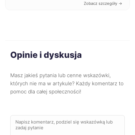
Zobacz szczegóły →
Oświęcim
43 zł
Ruda Śląska
43 zł
Stalowa Wola
43 zł
Opinie i dyskusja
Starogard Gdański
43 zł
TWÓJ REGION
Masz jakieś pytania lub cenne wskazówki,
Słupsk
43 zł
TWÓJ REGION
których nie ma w artykule? Każdy komentarz to
pomoc dla całej społeczności!
Tarnów
43 zł
Wałbrzych
43 zł
Włocławek
43 zł