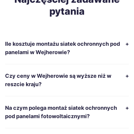
pytania
Ostrołęka
41 zł
Piekary Śląskie
41 zł
Ile kosztuje montażu siatek ochronnych pod
+
Piła
41 zł
panelami w Wejherowie?
Sanok
41 zł
Czy ceny w Wejherowie są wyższe niż w
+
Starachowice
41 zł
reszcie kraju?
Tarnobrzeg
41 zł
Na czym polega montaż siatek ochronnych
+
Zamość
41 zł
pod panelami fotowoltaicznymi?
Żary
41 zł