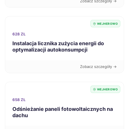
Zobacz szczegóły →
Legnica
43 zł
WEJHEROWO
Leszno
43 zł
628 ZŁ
Instalacja licznika zużycia energii do
Malbork
43 zł
TWÓJ REGION
optymalizacji autokonsumpcji
Mielec
43 zł
Zobacz szczegóły →
Mikołów
43 zł
WEJHEROWO
Nowa Sól
43 zł
658 ZŁ
Odśnieżanie paneli fotowoltaicznych na
Nowy Sącz
43 zł
dachu
Ostrów Wielkopolski
43 zł