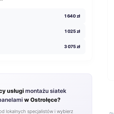
1 640 zł
1 025 zł
3 075 zł
y usługi
montażu siatek
panelami
w Ostrołęce?
 lokalnych specjalistów i wybierz