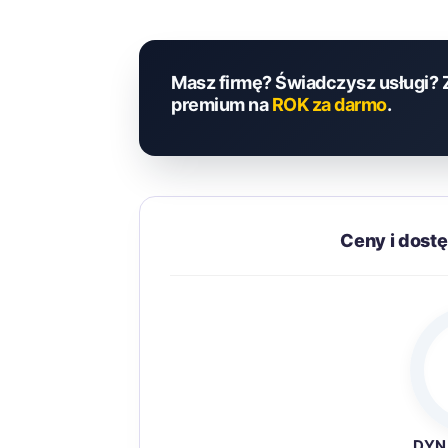
Masz firmę? Świadczysz usługi? 
premium na
ROK za darmo
.
Ceny i dost
DYN