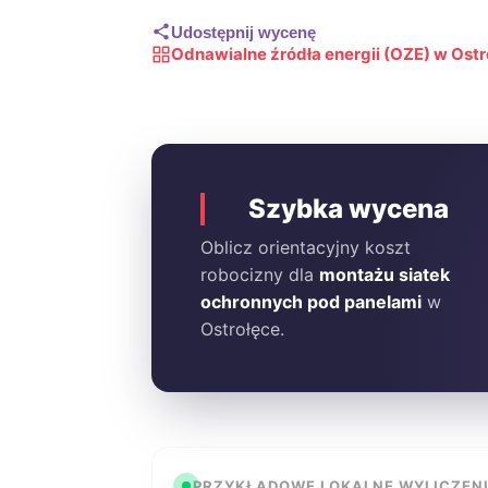
Udostępnij wycenę
Odnawialne źródła energii (OZE) w Ostr
Szybka wycena
Oblicz orientacyjny koszt
robocizny dla
montażu siatek
ochronnych pod panelami
w
Ostrołęce.
PRZYKŁADOWE LOKALNE WYLICZEN