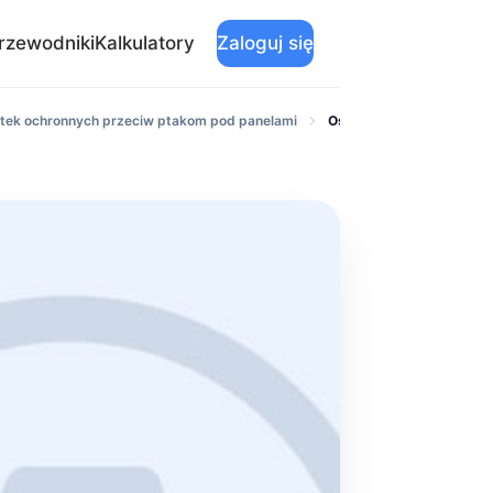
rzewodniki
Kalkulatory
Zaloguj się
atek ochronnych przeciw ptakom pod panelami
Ostrołęka