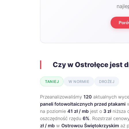
najle
Poró
Czy w Ostrołęce jest 
TANIEJ
W NORMIE
DROŻEJ
Przeanalizowaliśmy
120
aktualnych wycen
paneli fotowoltaicznych przed ptakami
na poziomie
41 zł / mb
jest o
3 zł
niższa o
oszczędność rzędu
6%
. Rozstrzał cenowy
zł / mb
w
Ostrowcu Świętokrzyskim
aż 