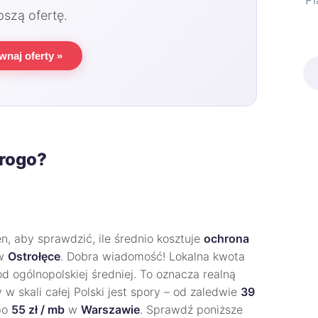
Pl
pszą ofertę.
wnaj oferty »
drogo?
, aby sprawdzić, ile średnio kosztuje
ochrona
w
Ostrołęce
. Dobra wiadomość! Lokalna kwota
d ogólnopolskiej średniej. To oznacza realną
 w skali całej Polski jest spory – od zaledwie
39
po
55 zł / mb
w
Warszawie
. Sprawdź poniższe