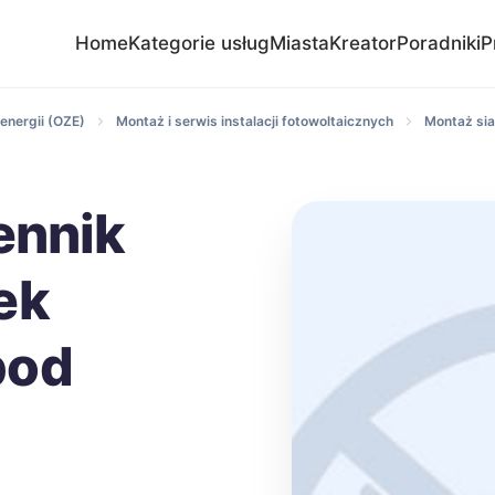
Home
Kategorie usług
Miasta
Kreator
Poradniki
P
energii (OZE)
Montaż i serwis instalacji fotowoltaicznych
Montaż si
ennik
ek
pod