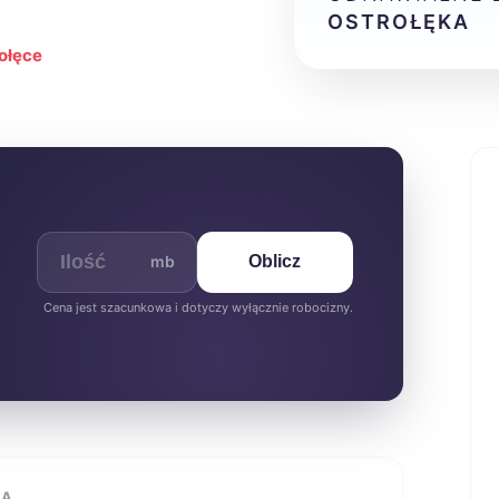
OSTROŁĘKA
ołęce
mb
Oblicz
Cena jest szacunkowa i dotyczy wyłącznie robocizny.
IA