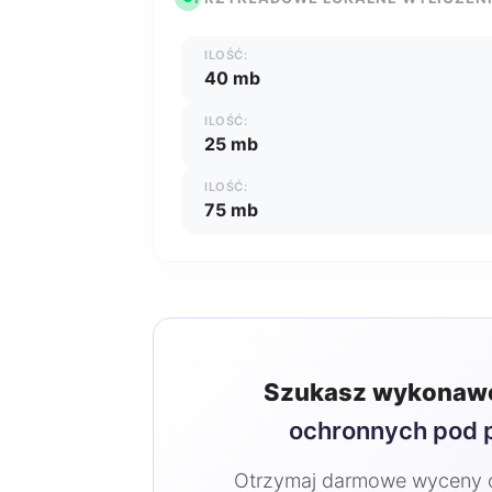
ILOŚĆ:
40 mb
ILOŚĆ:
25 mb
ILOŚĆ:
75 mb
Szukasz wykonawc
ochronnych pod 
Otrzymaj darmowe wyceny od