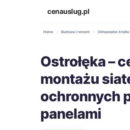
cenauslug.pl
Home
Budowa i remont
Odnawialne źródła 
Ostrołęka – c
montażu siat
ochronnych 
panelami