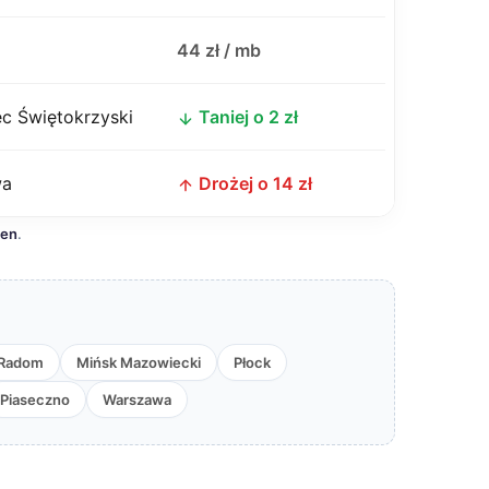
j
44 zł / mb
c Świętokrzyski
Taniej o 2 zł
wa
Drożej o 14 zł
cen
.
Radom
Mińsk Mazowiecki
Płock
Piaseczno
Warszawa