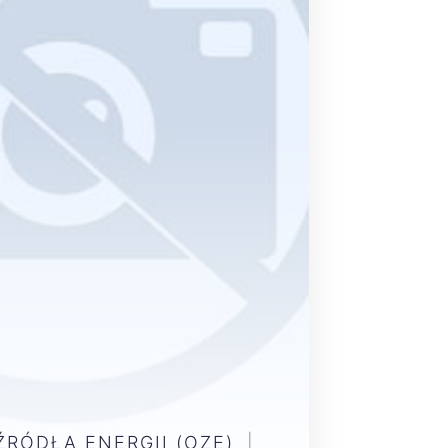
RÓDŁA ENERGII (OZE)
|