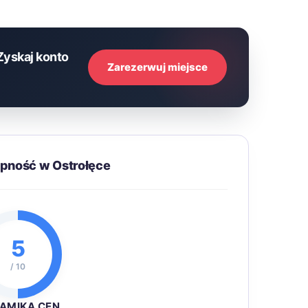
Zyskaj konto
Zarezerwuj miejsce
ępność w Ostrołęce
5
/ 10
AMIKA CEN