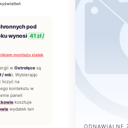
wyświetleń
chronnych pod
oku wynosi
41 zł /
nikiem montażu siatek
ergii w
Ostrołęce
są
ł / mb
). Wybierając
 liczyć na
szego kontekstu w
enie paneli
zkowie
kosztuje
owie
wydatek ten
ODNAWIALNE Ź