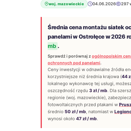
04.06.2026
297 
woj. mazowieckie
Średnia cena montażu siatek o
panelami w Ostrołęce w 2026 r
mb
.
Sprawdź i porównaj z
ogólnopolskim cen
ochronnych pod panelami
.
Ceny inwestycji w odnawialne źródła en
korzystniejsze niż średnia krajowa (
44 z
lokalnego wykonawcę tej usługi, możesz
oszczędność rzędu
3 zł / mb
. Dla szer
regionie (woj. mazowieckie), zabezpiecz
fotowoltaicznych przed ptakami w
Prus
średnio
50 zł / mb
, natomiast w
Legion
wynosi około
47 zł / mb
.