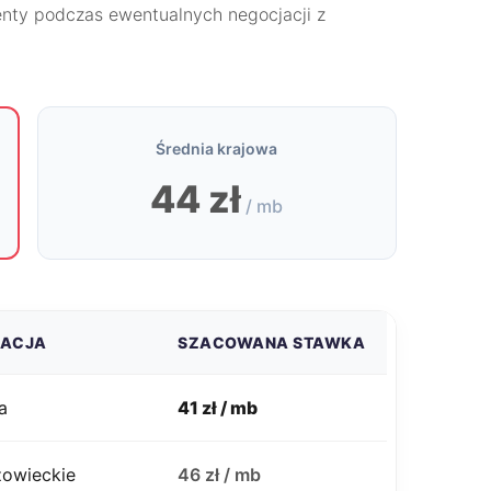
nty podczas ewentualnych negocjacji z
Średnia krajowa
44 zł
/ mb
ZACJA
SZACOWANA STAWKA
a
41 zł / mb
zowieckie
46 zł / mb