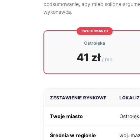
podsumowanie, aby mieć solidne argume
wykonawcą.
TWOJE MIASTO
Ostrołęka
41 zł
/ mb
ZESTAWIENIE RYNKOWE
LOKALI
Twoje miasto
Ostrołęk
Średnia w regionie
woj. ma