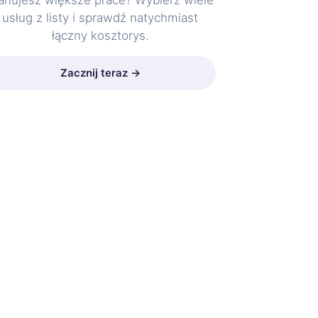
anujesz większe prace? Wybierz wiele
usług z listy i sprawdź natychmiast
łączny kosztorys.
Zacznij teraz →