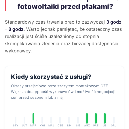
fotowoltaiki przed ptakami?
Standardowy czas trwania prac to zazwyczaj
3 godz
– 8 godz
. Warto jednak pamiętać, że ostateczny czas
realizacji jest ściśle uzależniony od stopnia
skomplikowania zlecenia oraz bieżącej dostępności
wykonawcy.
Kiedy skorzystać z usługi?
Okresy przejściowe poza szczytem montażowym OZE.
Większa dostępność wykonawców i możliwość negocjacji
cen przed sezonem lub zimą.
STY
LUT
MAR
KWI
MAJ
CZE
LIP
SIE
WRZ
PAŹ
LIS
GRU