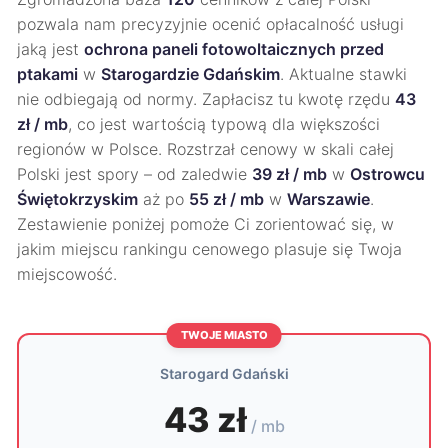
pozwala nam precyzyjnie ocenić opłacalność usługi
jaką jest
ochrona paneli fotowoltaicznych przed
ptakami
w
Starogardzie Gdańskim
. Aktualne stawki
nie odbiegają od normy. Zapłacisz tu kwotę rzędu
43
zł / mb
, co jest wartością typową dla większości
regionów w Polsce. Rozstrzał cenowy w skali całej
Polski jest spory – od zaledwie
39 zł / mb
w
Ostrowcu
Świętokrzyskim
aż po
55 zł / mb
w
Warszawie
.
Zestawienie poniżej pomoże Ci zorientować się, w
jakim miejscu rankingu cenowego plasuje się Twoja
miejscowość.
TWOJE MIASTO
Starogard Gdański
43 zł
/ mb