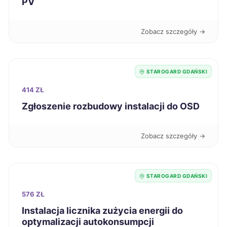
PV
Grudziądz
43 zł
Zobacz szczegóły →
Jaworzno
43 zł
STAROGARD GDAŃSKI
Kalisz
43 zł
414 ZŁ
Zgłoszenie rozbudowy instalacji do OSD
Koszalin
43 zł
Legnica
43 zł
Zobacz szczegóły →
Leszno
43 zł
STAROGARD GDAŃSKI
Malbork
43 zł
576 ZŁ
TWÓJ REGION
Instalacja licznika zużycia energii do
Mielec
optymalizacji autokonsumpcji
43 zł