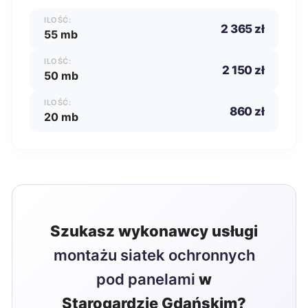
ILOŚĆ:
2 365 zł
55 mb
ILOŚĆ:
2 150 zł
50 mb
ILOŚĆ:
860 zł
20 mb
Szukasz wykonawcy usługi
montażu siatek ochronnych
pod panelami
w
Starogardzie Gdańskim?