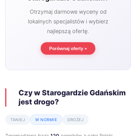
Otrzymaj darmowe wyceny od
lokalnych specjalistów i wybierz
najlepszą ofertę.
Porównaj oferty »
Czy w Starogardzie Gdańskim
jest drogo?
TANIEJ
W NORMIE
DROŻEJ
Zgromadzona baza
120
cenników z całej Polski