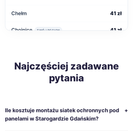
Chełm
41 zł
Chojnice
41 zł
TWÓJ REGION
Kwidzyn
41 zł
TWÓJ REGION
Nysa
Najczęściej zadawane
41 zł
pytania
Ostrołęka
41 zł
Piekary Śląskie
41 zł
Ile kosztuje montażu siatek ochronnych pod
+
Piła
41 zł
panelami w Starogardzie Gdańskim?
Sanok
41 zł