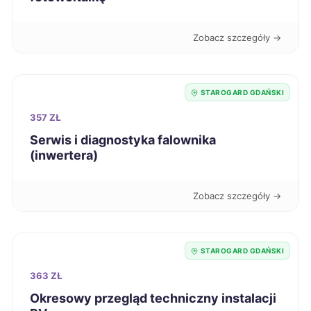
Tczew
42 zł
TWÓJ REGION
Zobacz szczegóły →
Zduńska Wola
42 zł
STAROGARD GDAŃSKI
Łomża
42 zł
357 ZŁ
Serwis i diagnostyka falownika
Świętochłowice
42 zł
(inwertera)
Knurów
42 zł
Zobacz szczegóły →
Bełchatów
43 zł
STAROGARD GDAŃSKI
Bytom
43 zł
363 ZŁ
Okresowy przegląd techniczny instalacji
Chorzów
43 zł