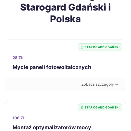
Starogard Gdański i
Gniezno
42 zł
Polska
Inowrocław
42 zł
Jarosław
42 zł
STAROGARD GDAŃSKI
28 ZŁ
Jelenia Góra
42 zł
Mycie paneli fotowoltaicznych
Kędzierzyn-Koźle
42 zł
Zobacz szczegóły →
Kutno
42 zł
STAROGARD GDAŃSKI
Pabianice
42 zł
106 ZŁ
Montaż optymalizatorów mocy
Puławy
42 zł