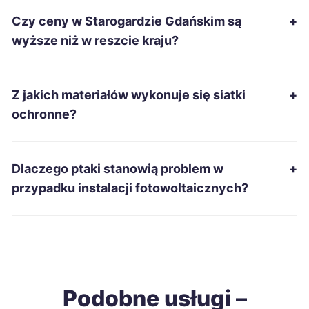
Czy ceny w Starogardzie Gdańskim są
+
Starachowice
41 zł
wyższe niż w reszcie kraju?
Tarnobrzeg
41 zł
Z jakich materiałów wykonuje się siatki
+
Zamość
41 zł
ochronne?
Żary
41 zł
Dlaczego ptaki stanowią problem w
+
Zawiercie
41 zł
przypadku instalacji fotowoltaicznych?
Wodzisław Śląski
41 zł
Biała Podlaska
42 zł
Podobne usługi –
Ełk
42 zł