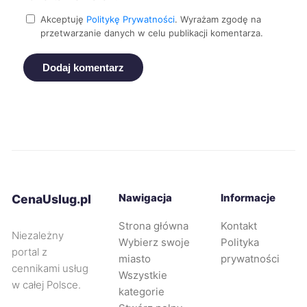
Akceptuję
Politykę Prywatności
. Wyrażam zgodę na
Siemianowice Śląskie
43 zł
przetwarzanie danych w celu publikacji komentarza.
Dodaj komentarz
Bolesławiec
44 zł
Elbląg
44 zł
Konin
44 zł
Mysłowice
44 zł
Nawigacja
Informacje
CenaUslug.pl
Piotrków Trybunalski
44 zł
Strona główna
Kontakt
Niezależny
Wybierz swoje
Polityka
portal z
miasto
prywatności
Radom
44 zł
cennikami usług
Wszystkie
w całej Polsce.
kategorie
Tarnowskie Góry
44 zł