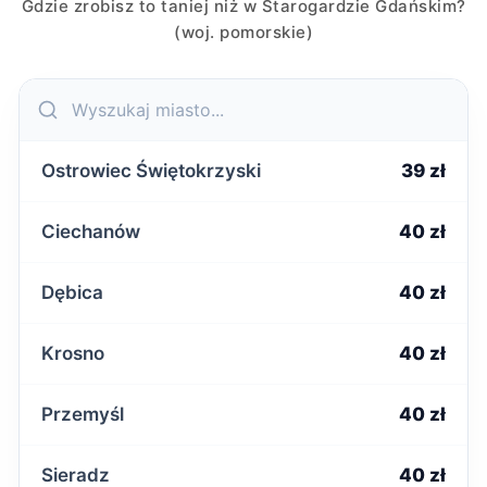
Gdzie zrobisz to taniej niż w Starogardzie Gdańskim?
(woj. pomorskie)
Ostrowiec Świętokrzyski
39 zł
Ciechanów
40 zł
Dębica
40 zł
Krosno
40 zł
Przemyśl
40 zł
Sieradz
40 zł