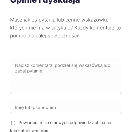
Słupsk
43 zł
TWÓJ REGION
Masz jakieś pytania lub cenne wskazówki,
których nie ma w artykule? Każdy komentarz to
Tarnów
43 zł
pomoc dla całej społeczności!
Wałbrzych
43 zł
Włocławek
43 zł
Zgierz
43 zł
Żory
43 zł
Żyrardów
43 zł
Powiadom mnie o nowych odpowiedziach na ten
Tomaszów Mazowiecki
43 zł
komentarz e-mailem.