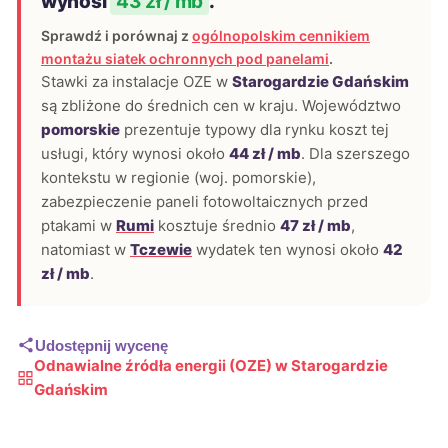
wynosi
43 zł / mb
.
Sprawdź i porównaj z
ogólnopolskim cennikiem
montażu siatek ochronnych pod panelami
.
Stawki za instalacje OZE w
Starogardzie Gdańskim
są zbliżone do średnich cen w kraju. Województwo
pomorskie
prezentuje typowy dla rynku koszt tej
usługi, który wynosi około
44 zł / mb
. Dla szerszego
kontekstu w regionie (woj. pomorskie),
zabezpieczenie paneli fotowoltaicznych przed
ptakami w
Rumi
kosztuje średnio
47 zł / mb
,
natomiast w
Tczewie
wydatek ten wynosi około
42
zł / mb
.
Udostępnij wycenę
Odnawialne źródła energii (OZE) w Starogardzie
Gdańskim