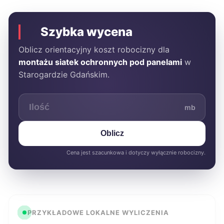
Szybka wycena
Oblicz orientacyjny koszt robocizny dla
montażu siatek ochronnych pod panelami
w
Starogardzie Gdańskim.
mb
Oblicz
Cena jest szacunkowa i dotyczy wyłącznie robocizny.
PRZYKŁADOWE LOKALNE WYLICZENIA