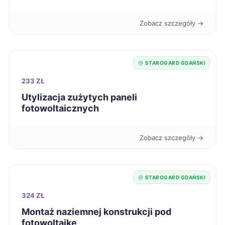
Racibórz
42 zł
Zobacz szczegóły →
Radomsko
42 zł
STAROGARD GDAŃSKI
Siedlce
42 zł
233 ZŁ
Utylizacja zużytych paneli
Skierniewice
42 zł
fotowoltaicznych
Stargard
42 zł
Zobacz szczegóły →
Suwałki
42 zł
STAROGARD GDAŃSKI
Świdnica
42 zł
324 ZŁ
Montaż naziemnej konstrukcji pod
Szczecinek
42 zł
fotowoltaikę