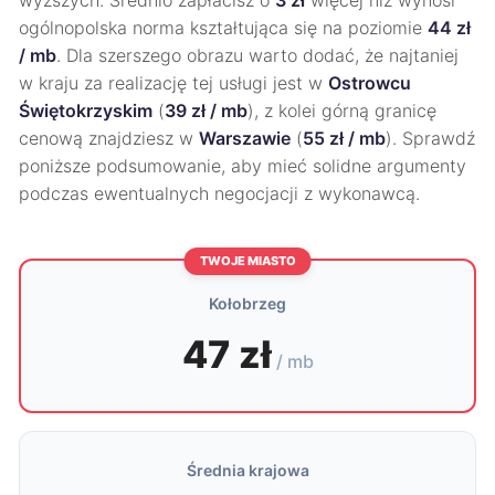
wyższych. Średnio zapłacisz o
3 zł
więcej niż wynosi
ogólnopolska norma kształtująca się na poziomie
44 zł
/ mb
. Dla szerszego obrazu warto dodać, że najtaniej
w kraju za realizację tej usługi jest w
Ostrowcu
Świętokrzyskim
(
39 zł / mb
), z kolei górną granicę
cenową znajdziesz w
Warszawie
(
55 zł / mb
). Sprawdź
poniższe podsumowanie, aby mieć solidne argumenty
podczas ewentualnych negocjacji z wykonawcą.
TWOJE MIASTO
Kołobrzeg
47 zł
/ mb
Średnia krajowa