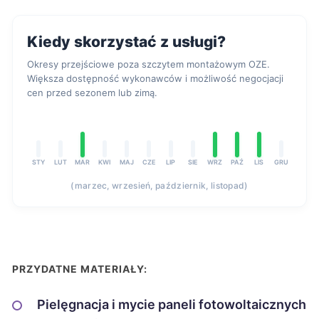
Kiedy skorzystać z usługi?
Okresy przejściowe poza szczytem montażowym OZE.
Większa dostępność wykonawców i możliwość negocjacji
cen przed sezonem lub zimą.
STY
LUT
MAR
KWI
MAJ
CZE
LIP
SIE
WRZ
PAŹ
LIS
GRU
(marzec, wrzesień, październik, listopad)
PRZYDATNE MATERIAŁY:
Pielęgnacja i mycie paneli fotowoltaicznych