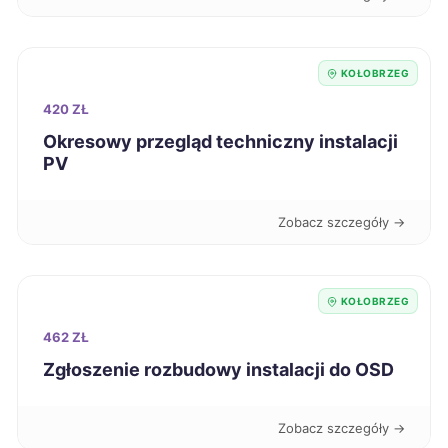
Knurów
42 zł
Bełchatów
KOŁOBRZEG
43 zł
420 ZŁ
Bytom
43 zł
Okresowy przegląd techniczny instalacji
PV
Chorzów
43 zł
Zobacz szczegóły →
Grudziądz
43 zł
Jaworzno
43 zł
KOŁOBRZEG
462 ZŁ
Kalisz
43 zł
Zgłoszenie rozbudowy instalacji do OSD
Koszalin
43 zł
TWÓJ REGION
Zobacz szczegóły →