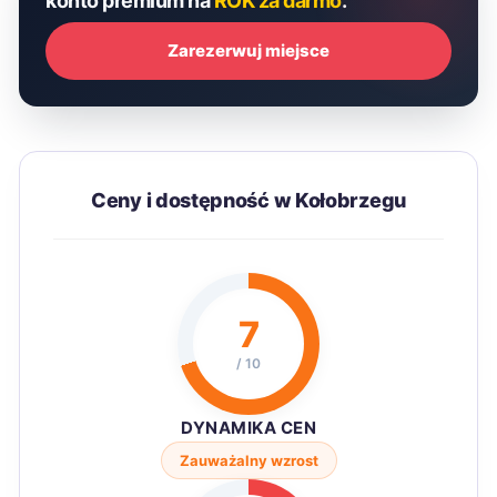
konto premium na
ROK za darmo
.
Zarezerwuj miejsce
Ceny i dostępność w Kołobrzegu
7
/ 10
DYNAMIKA CEN
Zauważalny wzrost