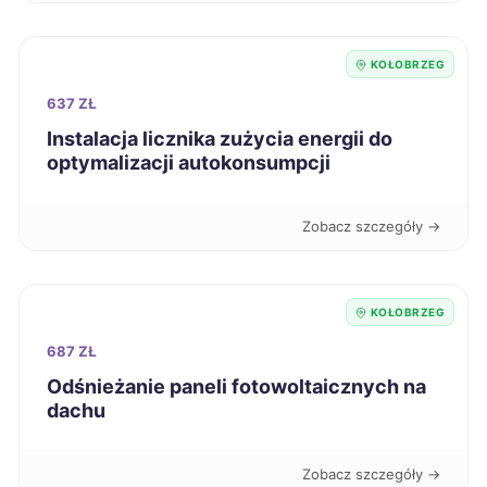
Legnica
43 zł
KOŁOBRZEG
Leszno
43 zł
637 ZŁ
Instalacja licznika zużycia energii do
Malbork
43 zł
optymalizacji autokonsumpcji
Mielec
43 zł
Zobacz szczegóły →
Mikołów
43 zł
KOŁOBRZEG
Nowa Sól
43 zł
687 ZŁ
Odśnieżanie paneli fotowoltaicznych na
Nowy Sącz
43 zł
dachu
Ostrów Wielkopolski
43 zł
Zobacz szczegóły →