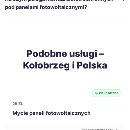
Zawiercie
41 zł
pod panelami fotowoltaicznymi?
Wodzisław Śląski
41 zł
Biała Podlaska
42 zł
Podobne usługi –
Ełk
42 zł
Kołobrzeg i Polska
Gniezno
42 zł
Inowrocław
42 zł
KOŁOBRZEG
Jarosław
42 zł
29 ZŁ
Mycie paneli fotowoltaicznych
Jelenia Góra
42 zł