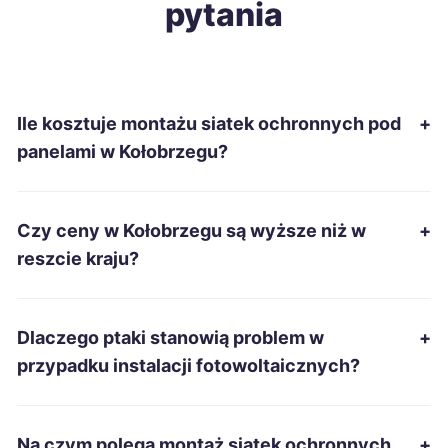
pytania
Ostrołęka
41 zł
Piekary Śląskie
41 zł
Ile kosztuje montażu siatek ochronnych pod
+
Piła
41 zł
panelami w Kołobrzegu?
Sanok
41 zł
Czy ceny w Kołobrzegu są wyższe niż w
+
Starachowice
41 zł
reszcie kraju?
Tarnobrzeg
41 zł
Dlaczego ptaki stanowią problem w
+
Zamość
41 zł
przypadku instalacji fotowoltaicznych?
Żary
41 zł
Na czym polega montaż siatek ochronnych
+