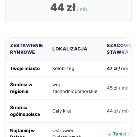
44 zł
/ mb
ZESTAWIENIE
SZACOWAN
LOKALIZACJA
RYNKOWE
STAWKA
Twoje miasto
Kołobrzeg
47 zł / mb
Średnia w
woj.
45 zł / mb
regionie
zachodniopomorskie
Średnia
Cały kraj
44 zł / mb
ogólnopolska
Najtaniej w
Ostrowiec
Taniej o 8 