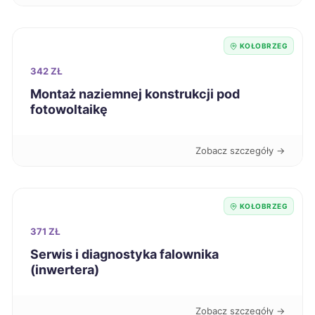
Stargard
42 zł
TWÓJ REGION
KOŁOBRZEG
Suwałki
42 zł
342 ZŁ
Świdnica
Montaż naziemnej konstrukcji pod
42 zł
fotowoltaikę
Szczecinek
42 zł
TWÓJ REGION
Zobacz szczegóły →
Tczew
42 zł
KOŁOBRZEG
Zduńska Wola
42 zł
371 ZŁ
Łomża
42 zł
Serwis i diagnostyka falownika
(inwertera)
Świętochłowice
42 zł
Zobacz szczegóły →