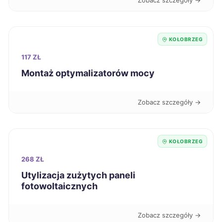
Zobacz szczegóły →
Kędzierzyn-Koźle
42 zł
Kutno
42 zł
KOŁOBRZEG
117 ZŁ
Pabianice
42 zł
Montaż optymalizatorów mocy
Puławy
42 zł
Zobacz szczegóły →
Racibórz
42 zł
KOŁOBRZEG
Radomsko
42 zł
268 ZŁ
Utylizacja zużytych paneli
Siedlce
42 zł
fotowoltaicznych
Skierniewice
42 zł
Zobacz szczegóły →