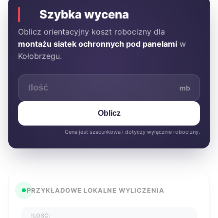
Szybka wycena
Oblicz orientacyjny koszt robocizny dla
montażu siatek ochronnych pod panelami
w
Kołobrzegu.
mb
Oblicz
Cena jest szacunkowa i dotyczy wyłącznie robocizny.
PRZYKŁADOWE LOKALNE WYLICZENIA
ILOŚĆ: