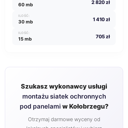
2 820 zł
60 mb
ILOŚĆ:
1 410 zł
30 mb
ILOŚĆ:
705 zł
15 mb
Szukasz wykonawcy usługi
montażu siatek ochronnych
pod panelami
w Kołobrzegu?
Otrzymaj darmowe wyceny od