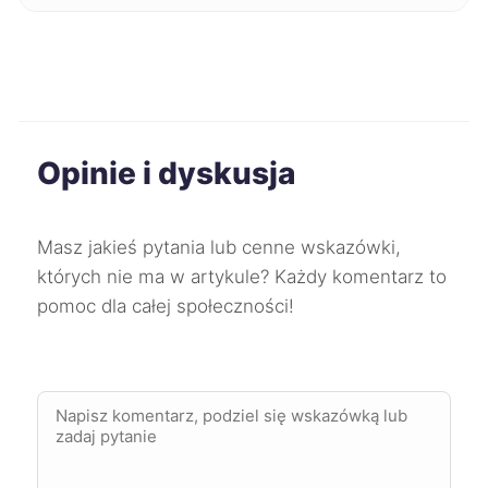
Oświęcim
43 zł
Ruda Śląska
43 zł
Stalowa Wola
43 zł
Opinie i dyskusja
Starogard Gdański
43 zł
Masz jakieś pytania lub cenne wskazówki,
Słupsk
43 zł
których nie ma w artykule? Każdy komentarz to
pomoc dla całej społeczności!
Tarnów
43 zł
Wałbrzych
43 zł
Włocławek
43 zł