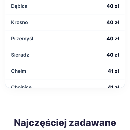
Dębica
40 zł
Krosno
40 zł
Przemyśl
40 zł
Sieradz
40 zł
Chełm
41 zł
Chojnice
41 zł
Kwidzyn
41 zł
Nysa
Najczęściej zadawane
41 zł