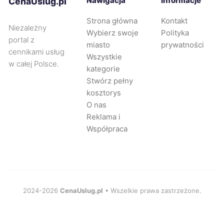
Nawigacja
Informacje
CenaUslug.pl
Mysłowice
44 zł
Strona główna
Kontakt
Niezależny
Wybierz swoje
Polityka
Piotrków Trybunalski
44 zł
portal z
miasto
prywatności
cennikami usług
Wszystkie
w całej Polsce.
Radom
44 zł
kategorie
Stwórz pełny
kosztorys
Tarnowskie Góry
44 zł
O nas
Reklama i
Wejherowo
44 zł
Współpraca
Zabrze
44 zł
Będzin
44 zł
2024-2026
CenaUslug.pl
• Wszelkie prawa zastrzeżone.
Oleśnica
44 zł