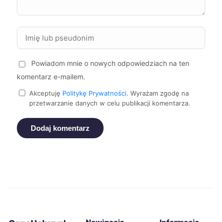
Zgierz
43 zł
Żory
43 zł
Powiadom mnie o nowych odpowiedziach na ten
Żyrardów
43 zł
komentarz e-mailem.
Tomaszów Mazowiecki
43 zł
Akceptuję
Politykę Prywatności
. Wyrażam zgodę na
przetwarzanie danych w celu publikacji komentarza.
Siemianowice Śląskie
43 zł
Dodaj komentarz
Bolesławiec
44 zł
Elbląg
44 zł
Konin
44 zł