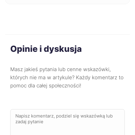
Ruda Śląska
43 zł
Stalowa Wola
43 zł
Opinie i dyskusja
Starogard Gdański
43 zł
Słupsk
43 zł
Masz jakieś pytania lub cenne wskazówki,
których nie ma w artykule? Każdy komentarz to
Tarnów
43 zł
pomoc dla całej społeczności!
Wałbrzych
43 zł
Włocławek
43 zł
Zgierz
43 zł