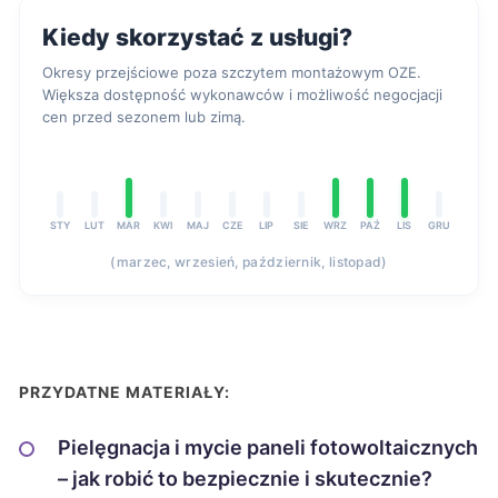
Kiedy skorzystać z usługi?
Okresy przejściowe poza szczytem montażowym OZE.
Większa dostępność wykonawców i możliwość negocjacji
cen przed sezonem lub zimą.
STY
LUT
MAR
KWI
MAJ
CZE
LIP
SIE
WRZ
PAŹ
LIS
GRU
(marzec, wrzesień, październik, listopad)
PRZYDATNE MATERIAŁY:
Pielęgnacja i mycie paneli fotowoltaicznych
– jak robić to bezpiecznie i skutecznie?