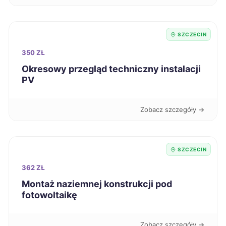
Suwałki
42 zł
SZCZECIN
350 ZŁ
Świdnica
42 zł
Okresowy przegląd techniczny instalacji
PV
Szczecinek
42 zł
TWÓJ REGION
Zobacz szczegóły →
Tczew
42 zł
Zduńska Wola
42 zł
SZCZECIN
Łomża
42 zł
362 ZŁ
Montaż naziemnej konstrukcji pod
fotowoltaikę
Świętochłowice
42 zł
Knurów
42 zł
Zobacz szczegóły →