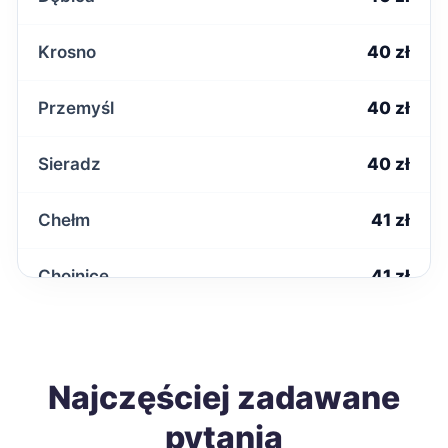
Krosno
40 zł
Przemyśl
40 zł
Sieradz
40 zł
Chełm
41 zł
Chojnice
41 zł
Kwidzyn
41 zł
Nysa
Najczęściej zadawane
41 zł
pytania
Ostrołęka
41 zł