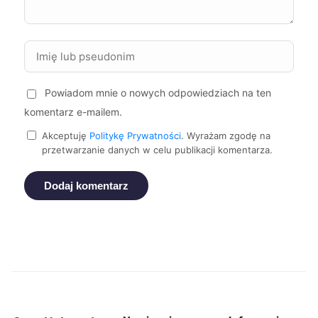
Żory
43 zł
Żyrardów
43 zł
Powiadom mnie o nowych odpowiedziach na ten
komentarz e-mailem.
Tomaszów Mazowiecki
43 zł
Akceptuję
Politykę Prywatności
. Wyrażam zgodę na
przetwarzanie danych w celu publikacji komentarza.
Siemianowice Śląskie
43 zł
Dodaj komentarz
Bolesławiec
44 zł
Elbląg
44 zł
Konin
44 zł
Mysłowice
44 zł