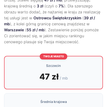
drożej. Stawki sięgają
47 zł / mb
, przewyższając
krajową średnią o
3 zł
(czyli o
7%
). Dla szerszego
obrazu warto dodać, że najtaniej w kraju za realizację
tej usługi jest w
Ostrowcu Świętokrzyskim
(
39 zł /
mb
), z kolei górną granicę cenową znajdziesz w
Warszawie
(
55 zł / mb
). Zestawienie poniżej pomoże
Ci zorientować się, w jakim miejscu rankingu
cenowego plasuje się Twoja miejscowość.
TWOJE MIASTO
Szczecin
47 zł
/ mb
Średnia krajowa