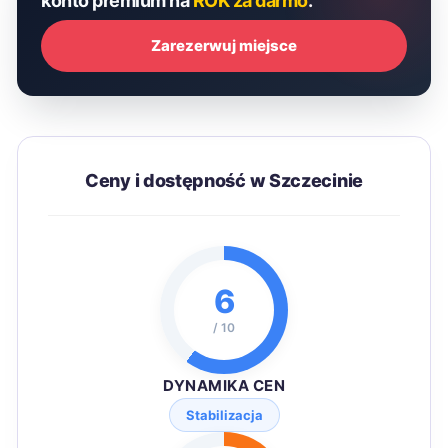
konto premium na
ROK za darmo
.
Zarezerwuj miejsce
Ceny i dostępność w Szczecinie
6
/ 10
DYNAMIKA CEN
Stabilizacja