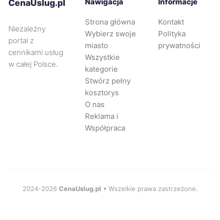
Nawigacja
Informacje
CenaUslug.pl
Strona główna
Kontakt
Piotrków Trybunalski
44 zł
Niezależny
Wybierz swoje
Polityka
portal z
miasto
prywatności
cennikami usług
Radom
44 zł
Wszystkie
w całej Polsce.
kategorie
Tarnowskie Góry
44 zł
Stwórz pełny
kosztorys
O nas
Wejherowo
44 zł
Reklama i
Współpraca
Zabrze
44 zł
Będzin
44 zł
2024-2026
CenaUslug.pl
• Wszelkie prawa zastrzeżone.
Oleśnica
44 zł
Łódź
45 zł