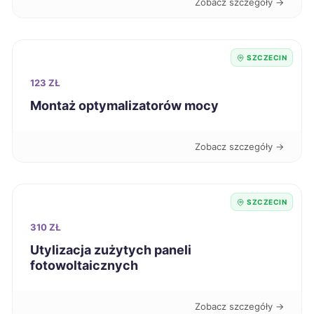
Zobacz szczegóły →
Kutno
42 zł
SZCZECIN
Pabianice
42 zł
123 ZŁ
Montaż optymalizatorów mocy
Puławy
42 zł
Zobacz szczegóły →
Racibórz
42 zł
Radomsko
42 zł
SZCZECIN
310 ZŁ
Siedlce
42 zł
Utylizacja zużytych paneli
fotowoltaicznych
Skierniewice
42 zł
Zobacz szczegóły →
Stargard
42 zł
TWÓJ REGION