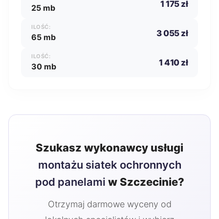
1 175 zł
25 mb
ILOŚĆ:
3 055 zł
65 mb
ILOŚĆ:
1 410 zł
30 mb
Szukasz wykonawcy usługi
montażu siatek ochronnych
pod panelami
w Szczecinie?
Otrzymaj darmowe wyceny od