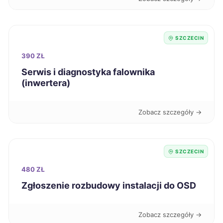
Bełchatów
43 zł
SZCZECIN
Bytom
43 zł
390 ZŁ
Serwis i diagnostyka falownika
Chorzów
43 zł
(inwertera)
Grudziądz
43 zł
Zobacz szczegóły →
Jaworzno
43 zł
SZCZECIN
Kalisz
43 zł
480 ZŁ
Zgłoszenie rozbudowy instalacji do OSD
Koszalin
43 zł
TWÓJ REGION
Zobacz szczegóły →
Legnica
43 zł