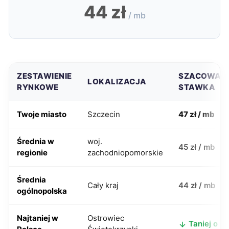
44 zł
/ mb
ZESTAWIENIE
SZACOWAN
LOKALIZACJA
RYNKOWE
STAWKA
Twoje miasto
Szczecin
47 zł / mb
Średnia w
woj.
45 zł / mb
regionie
zachodniopomorskie
Średnia
Cały kraj
44 zł / mb
ogólnopolska
Najtaniej w
Ostrowiec
Taniej o 8 