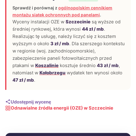
Sprawdź i porównaj z
ogólnopolskim cennikiem
montażu siatek ochronnych pod panelami
.
Wyceny instalacji OZE w
Szczecinie
są wyższe od
średniej rynkowej, która wynosi
44 zł / mb
.
Realizując tę usługę, należy liczyć się z kosztem
wyższym o około
3 zł / mb
. Dla szerszego kontekstu
w regionie (woj. zachodniopomorskie),
zabezpieczenie paneli fotowoltaicznych przed
ptakami w
Koszalinie
kosztuje średnio
43 zł / mb
,
natomiast w
Kołobrzegu
wydatek ten wynosi około
47 zł / mb
.
Udostępnij wycenę
Odnawialne źródła energii (OZE) w Szczecinie