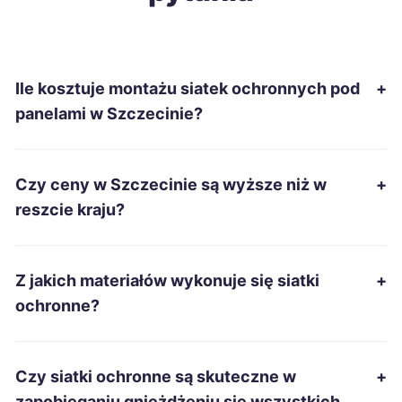
Piekary Śląskie
41 zł
Ile kosztuje montażu siatek ochronnych pod
+
Piła
41 zł
panelami w Szczecinie?
Sanok
41 zł
Czy ceny w Szczecinie są wyższe niż w
+
Starachowice
41 zł
reszcie kraju?
Tarnobrzeg
41 zł
Z jakich materiałów wykonuje się siatki
+
Zamość
41 zł
ochronne?
Żary
41 zł
Czy siatki ochronne są skuteczne w
+
Zawiercie
41 zł
zapobieganiu gnieżdżeniu się wszystkich