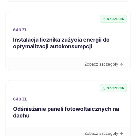
Leszno
43 zł
SZCZECIN
640 ZŁ
Malbork
43 zł
Instalacja licznika zużycia energii do
optymalizacji autokonsumpcji
Mielec
43 zł
Zobacz szczegóły →
Mikołów
43 zł
Nowa Sól
43 zł
SZCZECIN
640 ZŁ
Nowy Sącz
43 zł
Odśnieżanie paneli fotowoltaicznych na
dachu
Ostrów Wielkopolski
43 zł
Zobacz szczegóły →
Oświęcim
43 zł