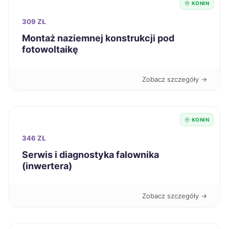
KONIN
Suwałki
42 zł
309 ZŁ
Świdnica
Montaż naziemnej konstrukcji pod
42 zł
fotowoltaikę
Szczecinek
42 zł
Zobacz szczegóły →
Tczew
42 zł
KONIN
Zduńska Wola
42 zł
346 ZŁ
Łomża
42 zł
Serwis i diagnostyka falownika
(inwertera)
Świętochłowice
42 zł
Zobacz szczegóły →
Knurów
42 zł