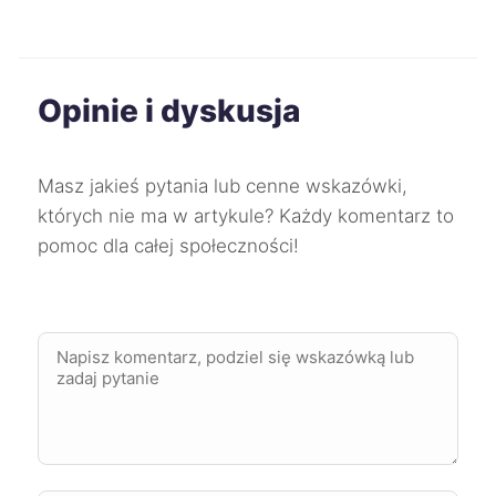
Ruda Śląska
43 zł
Stalowa Wola
43 zł
Opinie i dyskusja
Starogard Gdański
43 zł
Masz jakieś pytania lub cenne wskazówki,
Słupsk
43 zł
których nie ma w artykule? Każdy komentarz to
pomoc dla całej społeczności!
Tarnów
43 zł
Wałbrzych
43 zł
Włocławek
43 zł
Zgierz
43 zł