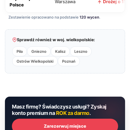
Warszawa
Drożej o 11 z
Polsce
Zestawienie opracowano na podstawie
120 wycen
.
Sprawdź również w woj. wielkopolskie:
Piła
Gniezno
Kalisz
Leszno
Ostrów Wielkopolski
Poznań
Masz firmę? Świadczysz usługi? Zyskaj
konto premium na
ROK za darmo
.
Zarezerwuj miejsce