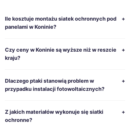
Piekary Śląskie
41 zł
Ile kosztuje montażu siatek ochronnych pod
+
Piła
41 zł
TWÓJ REGION
panelami w Koninie?
Sanok
41 zł
Czy ceny w Koninie są wyższe niż w reszcie
+
Starachowice
41 zł
kraju?
Tarnobrzeg
41 zł
Dlaczego ptaki stanowią problem w
+
Zamość
41 zł
przypadku instalacji fotowoltaicznych?
Żary
41 zł
Z jakich materiałów wykonuje się siatki
+
Zawiercie
41 zł
ochronne?