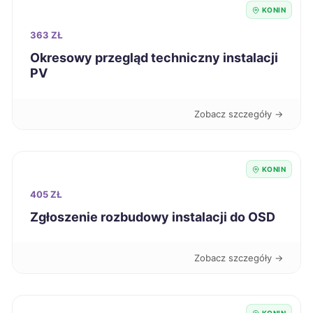
Bełchatów
43 zł
KONIN
363 ZŁ
Bytom
43 zł
Okresowy przegląd techniczny instalacji
PV
Chorzów
43 zł
Zobacz szczegóły →
Grudziądz
43 zł
Jaworzno
43 zł
KONIN
405 ZŁ
Kalisz
43 zł
TWÓJ REGION
Zgłoszenie rozbudowy instalacji do OSD
Koszalin
43 zł
Zobacz szczegóły →
Legnica
43 zł