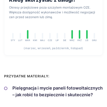
Okresy przejściowe poza szczytem montażowym OZE.
Większa dostępność wykonawców i możliwość negocjacji
cen przed sezonem lub zimą.
STY
LUT
MAR
KWI
MAJ
CZE
LIP
SIE
WRZ
PAŹ
LIS
GRU
(marzec, wrzesień, październik, listopad)
PRZYDATNE MATERIAŁY:
Pielęgnacja i mycie paneli fotowoltaicznych
– jak robić to bezpiecznie i skutecznie?