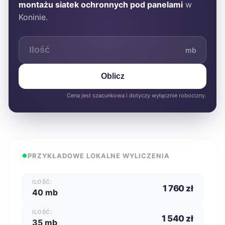
montażu siatek ochronnych pod panelami
w
Koninie.
mb
Oblicz
Cena jest szacunkowa i dotyczy wyłącznie robocizny.
PRZYKŁADOWE LOKALNE WYLICZENIA
ILOŚĆ:
1 760 zł
40 mb
ILOŚĆ:
1 540 zł
35 mb