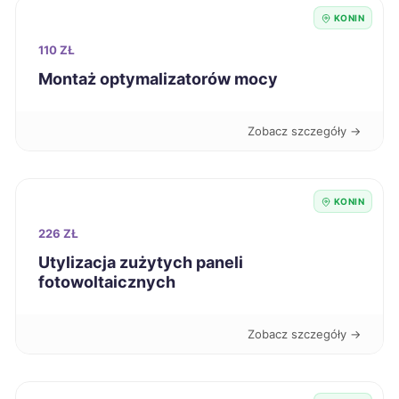
Kutno
42 zł
KONIN
110 ZŁ
Pabianice
42 zł
Montaż optymalizatorów mocy
Puławy
42 zł
Zobacz szczegóły →
Racibórz
42 zł
KONIN
Radomsko
42 zł
226 ZŁ
Utylizacja zużytych paneli
Siedlce
42 zł
fotowoltaicznych
Skierniewice
42 zł
Zobacz szczegóły →
Stargard
42 zł