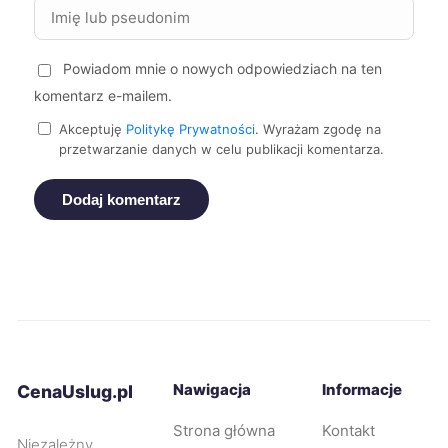
Żory
43 zł
Powiadom mnie o nowych odpowiedziach na ten
Żyrardów
43 zł
komentarz e-mailem.
Tomaszów Mazowiecki
43 zł
Akceptuję
Politykę Prywatności
. Wyrażam zgodę na
przetwarzanie danych w celu publikacji komentarza.
Siemianowice Śląskie
43 zł
Dodaj komentarz
Bolesławiec
44 zł
Elbląg
44 zł
Konin
44 zł
TWOJE MIASTO
Nawigacja
Informacje
CenaUslug.pl
Mysłowice
44 zł
Strona główna
Kontakt
Niezależny