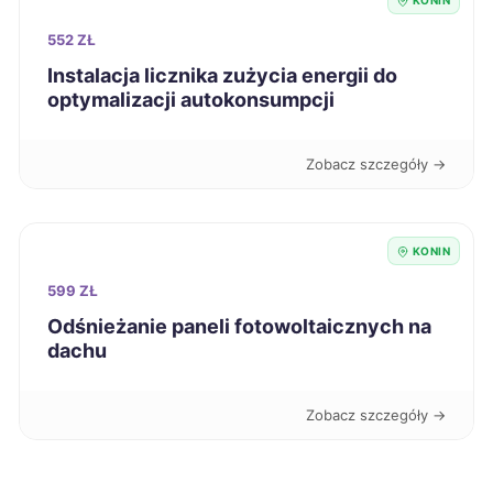
KONIN
Leszno
43 zł
TWÓJ REGION
552 ZŁ
Instalacja licznika zużycia energii do
Malbork
43 zł
optymalizacji autokonsumpcji
Mielec
43 zł
Zobacz szczegóły →
Mikołów
43 zł
KONIN
Nowa Sól
43 zł
599 ZŁ
Odśnieżanie paneli fotowoltaicznych na
Nowy Sącz
43 zł
dachu
Ostrów Wielkopolski
43 zł
TWÓJ REGION
Zobacz szczegóły →
Oświęcim
43 zł