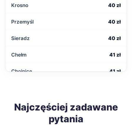
Krosno
40 zł
Przemyśl
40 zł
Sieradz
40 zł
Chełm
41 zł
Chojnice
41 zł
Kwidzyn
41 zł
Nysa
Najczęściej zadawane
41 zł
pytania
Ostrołęka
41 zł