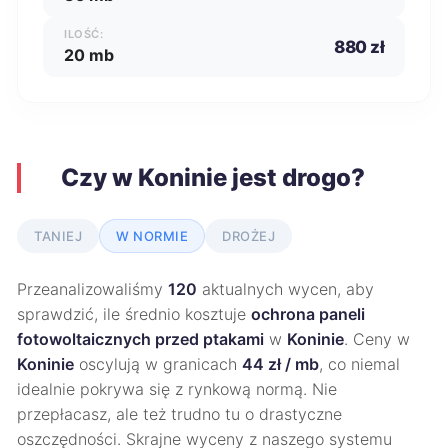
ILOŚĆ:
880 zł
20 mb
Czy w Koninie jest drogo?
TANIEJ
W NORMIE
DROŻEJ
Przeanalizowaliśmy
120
aktualnych wycen, aby
sprawdzić, ile średnio kosztuje
ochrona paneli
fotowoltaicznych przed ptakami
w
Koninie
. Ceny w
Koninie
oscylują w granicach
44 zł / mb
, co niemal
idealnie pokrywa się z rynkową normą. Nie
przepłacasz, ale też trudno tu o drastyczne
oszczędności. Skrajne wyceny z naszego systemu