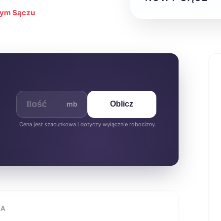
wym Sączu
mb
Oblicz
Cena jest szacunkowa i dotyczy wyłącznie robocizny.
IA