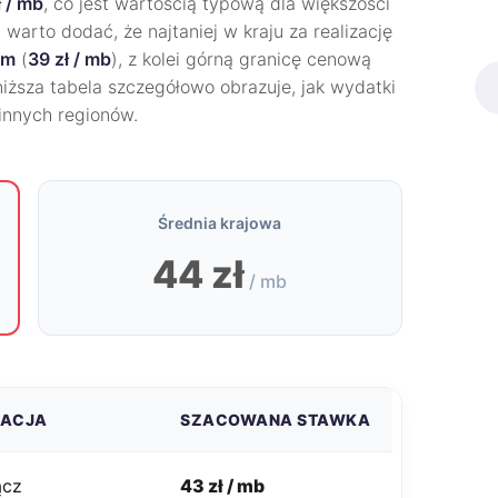
ł / mb
, co jest wartością typową dla większości
warto dodać, że najtaniej w kraju za realizację
im
(
39 zł / mb
), z kolei górną granicę cenową
niższa tabela szczegółowo obrazuje, jak wydatki
 innych regionów.
Średnia krajowa
44 zł
/ mb
ZACJA
SZACOWANA STAWKA
ącz
43 zł / mb