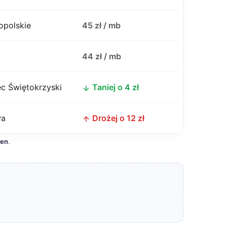
opolskie
45 zł / mb
j
44 zł / mb
c Świętokrzyski
Taniej o 4 zł
wa
Drożej o 12 zł
cen
.