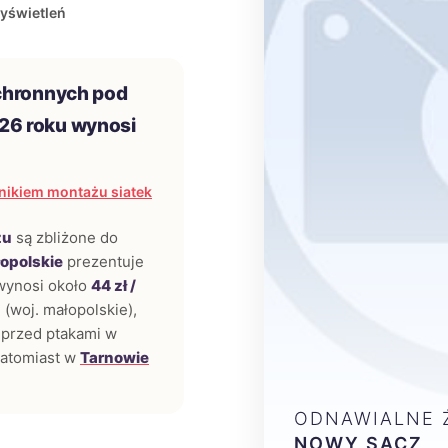
yświetleń
chronnych pod
26 roku wynosi
nikiem montażu siatek
zu
są zbliżone do
opolskie
prezentuje
 wynosi około
44 zł /
 (woj. małopolskie),
 przed ptakami w
natomiast w
Tarnowie
ODNAWIALNE Ź
NOWY SĄCZ