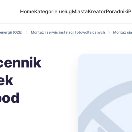
Home
Kategorie usług
Miasta
Kreator
Poradniki
P
energii (OZE)
Montaż i serwis instalacji fotowoltaicznych
Montaż si
cennik
ek
pod