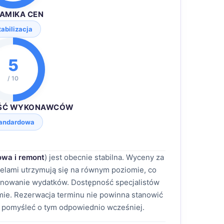
AMIKA CEN
tabilizacja
5
/ 10
ŚĆ WYKONAWCÓW
andardowa
wa i remont
) jest obecnie stabilna. Wyceny za
nelami utrzymują się na równym poziomie, co
anowanie wydatków. Dostępność specjalistów
ie. Rezerwacja terminu nie powinna stanowić
 pomyśleć o tym odpowiednio wcześniej.