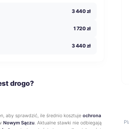
3 440 zł
1 720 zł
3 440 zł
st drogo?
, aby sprawdzić, ile średnio kosztuje
ochrona
Pl
w
Nowym Sączu
. Aktualne stawki nie odbiegają