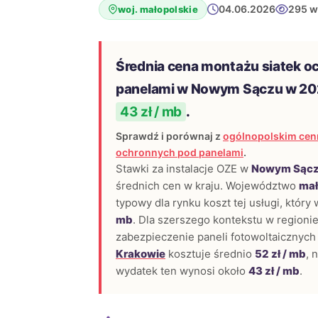
04.06.2026
295 w
woj. małopolskie
Średnia cena montażu siatek o
panelami w Nowym Sączu w 20
43 zł / mb
.
Sprawdź i porównaj z
ogólnopolskim cen
ochronnych pod panelami
.
Stawki za instalacje OZE w
Nowym Sąc
średnich cen w kraju. Województwo
mał
typowy dla rynku koszt tej usługi, który
mb
. Dla szerszego kontekstu w regionie
zabezpieczenie paneli fotowoltaicznych
Krakowie
kosztuje średnio
52 zł / mb
, 
wydatek ten wynosi około
43 zł / mb
.