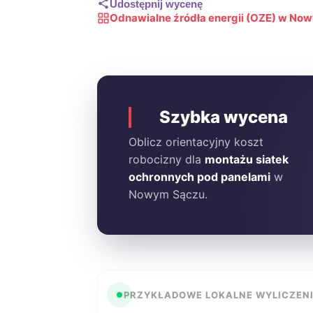
Udostępnij wycenę
Odnawialne źródła energii (OZE) w No
Szybka wycena
Oblicz orientacyjny koszt
robocizny dla
montażu siatek
ochronnych pod panelami
w
Nowym Sączu.
PRZYKŁADOWE LOKALNE WYLICZEN