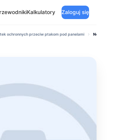
rzewodniki
Kalkulatory
Zaloguj się
atek ochronnych przeciw ptakom pod panelami
Nowy Sącz