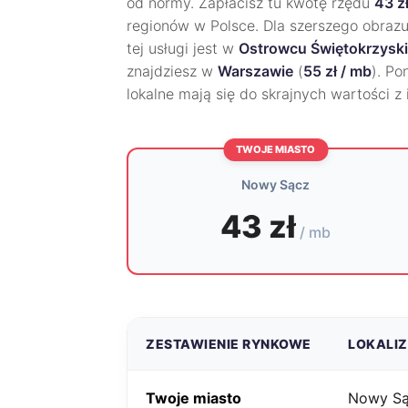
od normy. Zapłacisz tu kwotę rzędu
43 z
regionów w Polsce. Dla szerszego obrazu 
tej usługi jest w
Ostrowcu Świętokrzysk
znajdziesz w
Warszawie
(
55 zł / mb
). Po
lokalne mają się do skrajnych wartości z
TWOJE MIASTO
Nowy Sącz
43 zł
/ mb
ZESTAWIENIE RYNKOWE
LOKALI
Twoje miasto
Nowy S