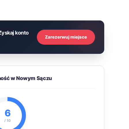
Zyskaj konto
Zarezerwuj miejsce
pność w Nowym Sączu
6
/ 10