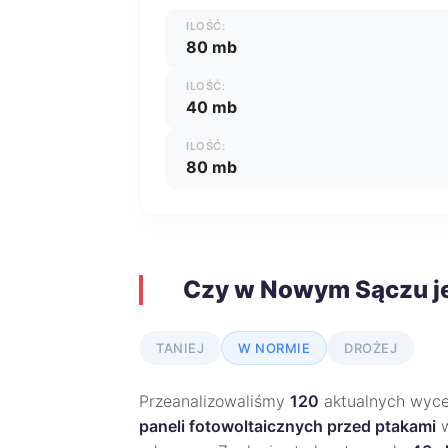
ILOŚĆ:
80 mb
ILOŚĆ:
40 mb
ILOŚĆ:
80 mb
Czy w Nowym Sączu je
TANIEJ
W NORMIE
DROŻEJ
Przeanalizowaliśmy
120
aktualnych wycen
paneli fotowoltaicznych przed ptakami