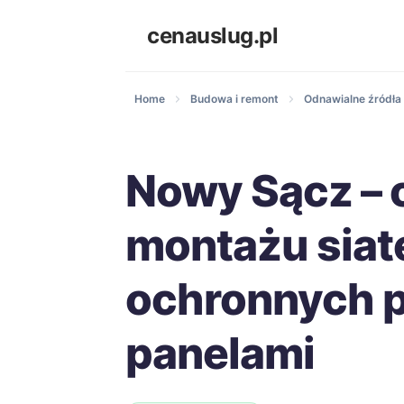
cenauslug.pl
Home
Budowa i remont
Odnawialne źródła 
Nowy Sącz – 
montażu siat
ochronnych 
panelami