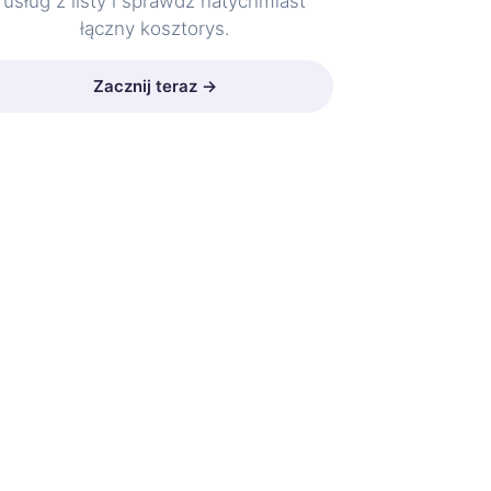
usług z listy i sprawdź natychmiast
łączny kosztorys.
Zacznij teraz →