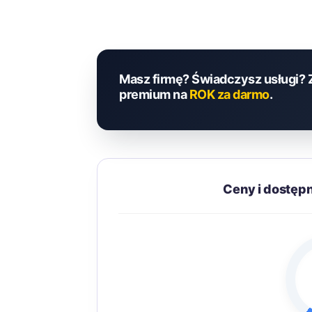
Masz firmę? Świadczysz usługi? 
premium na
ROK za darmo
.
Ceny i dostę