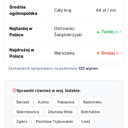
Średnia
Cały kraj
44 zł / mb
ogólnopolska
Najtaniej w
Ostrowiec
Taniej o 4 zł
Polsce
Świętokrzyski
Najdrożej w
Warszawa
Drożej o 12 z
Polsce
Zestawienie opracowano na podstawie
120 wycen
.
Sprawdź również w woj. łódzkie:
Sieradz
Kutno
Pabianice
Radomsko
Skierniewice
Zduńska Wola
Bełchatów
Zgierz
Piotrków Trybunalski
Łódź