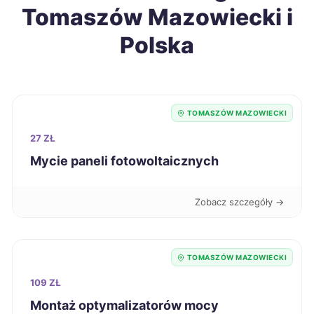
Tomaszów Mazowiecki i
Gniezno
42 zł
Polska
Inowrocław
42 zł
Jarosław
42 zł
TOMASZÓW MAZOWIECKI
27 ZŁ
Jelenia Góra
42 zł
Mycie paneli fotowoltaicznych
Kędzierzyn-Koźle
42 zł
Zobacz szczegóły →
Kutno
42 zł
TWÓJ REGION
TOMASZÓW MAZOWIECKI
Pabianice
42 zł
TWÓJ REGION
109 ZŁ
Montaż optymalizatorów mocy
Puławy
42 zł