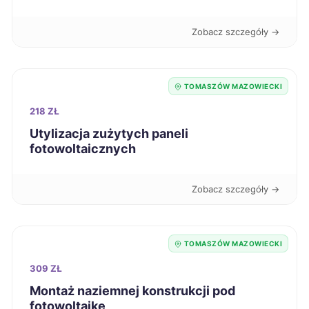
Racibórz
42 zł
Zobacz szczegóły →
Radomsko
42 zł
TWÓJ REGION
TOMASZÓW MAZOWIECKI
Siedlce
42 zł
218 ZŁ
Utylizacja zużytych paneli
Skierniewice
42 zł
fotowoltaicznych
TWÓJ REGION
Stargard
42 zł
Zobacz szczegóły →
Suwałki
42 zł
TOMASZÓW MAZOWIECKI
Świdnica
42 zł
309 ZŁ
Montaż naziemnej konstrukcji pod
Szczecinek
42 zł
fotowoltaikę