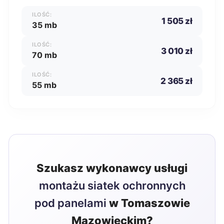
ILOŚĆ:
1 505 zł
35 mb
ILOŚĆ:
3 010 zł
70 mb
ILOŚĆ:
2 365 zł
55 mb
Szukasz wykonawcy usługi
montażu siatek ochronnych
pod panelami
w Tomaszowie
Mazowieckim?