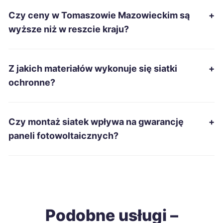
Czy ceny w Tomaszowie Mazowieckim są
+
Starachowice
41 zł
wyższe niż w reszcie kraju?
Tarnobrzeg
41 zł
Z jakich materiałów wykonuje się siatki
+
Zamość
41 zł
ochronne?
Żary
41 zł
Czy montaż siatek wpływa na gwarancję
+
Zawiercie
41 zł
paneli fotowoltaicznych?
Wodzisław Śląski
41 zł
Biała Podlaska
42 zł
Podobne usługi –
Ełk
42 zł