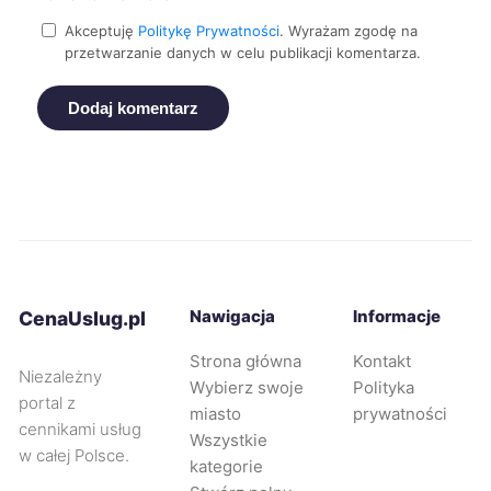
Akceptuję
Politykę Prywatności
. Wyrażam zgodę na
Siemianowice Śląskie
43 zł
przetwarzanie danych w celu publikacji komentarza.
Dodaj komentarz
Bolesławiec
44 zł
Elbląg
44 zł
Konin
44 zł
Mysłowice
44 zł
Nawigacja
Informacje
CenaUslug.pl
Piotrków Trybunalski
44 zł
TWÓJ REGION
Strona główna
Kontakt
Niezależny
Wybierz swoje
Polityka
portal z
miasto
prywatności
Radom
44 zł
cennikami usług
Wszystkie
w całej Polsce.
kategorie
Tarnowskie Góry
44 zł