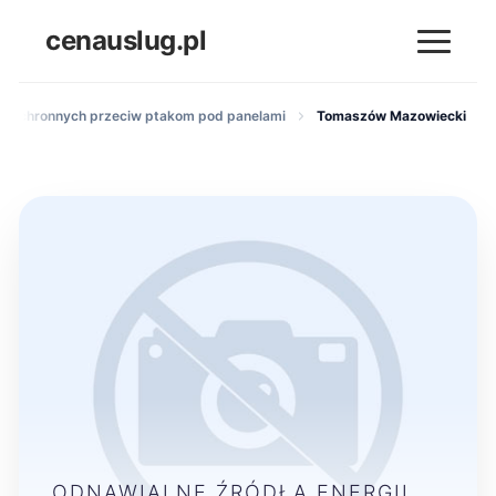
cenauslug.pl
ek ochronnych przeciw ptakom pod panelami
Tomaszów Mazowiecki
ODNAWIALNE ŹRÓDŁA ENERGII