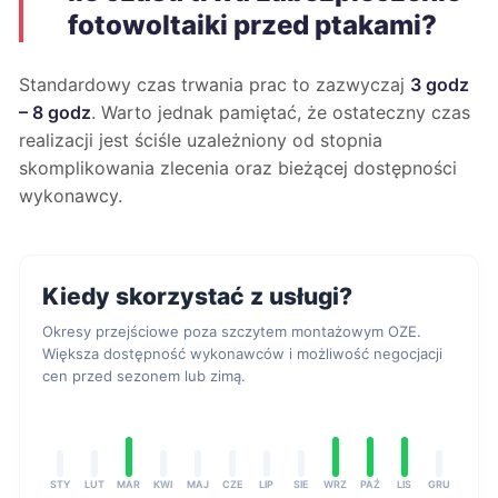
fotowoltaiki przed ptakami?
Standardowy czas trwania prac to zazwyczaj
3 godz
– 8 godz
. Warto jednak pamiętać, że ostateczny czas
realizacji jest ściśle uzależniony od stopnia
skomplikowania zlecenia oraz bieżącej dostępności
wykonawcy.
Kiedy skorzystać z usługi?
Okresy przejściowe poza szczytem montażowym OZE.
Większa dostępność wykonawców i możliwość negocjacji
cen przed sezonem lub zimą.
STY
LUT
MAR
KWI
MAJ
CZE
LIP
SIE
WRZ
PAŹ
LIS
GRU