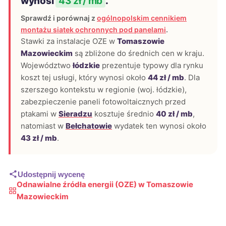
wynosi
43 zł / mb
.
Sprawdź i porównaj z
ogólnopolskim cennikiem
montażu siatek ochronnych pod panelami
.
Stawki za instalacje OZE w
Tomaszowie
Mazowieckim
są zbliżone do średnich cen w kraju.
Województwo
łódzkie
prezentuje typowy dla rynku
koszt tej usługi, który wynosi około
44 zł / mb
. Dla
szerszego kontekstu w regionie (woj. łódzkie),
zabezpieczenie paneli fotowoltaicznych przed
ptakami w
Sieradzu
kosztuje średnio
40 zł / mb
,
natomiast w
Bełchatowie
wydatek ten wynosi około
43 zł / mb
.
Udostępnij wycenę
Odnawialne źródła energii (OZE) w Tomaszowie
Mazowieckim