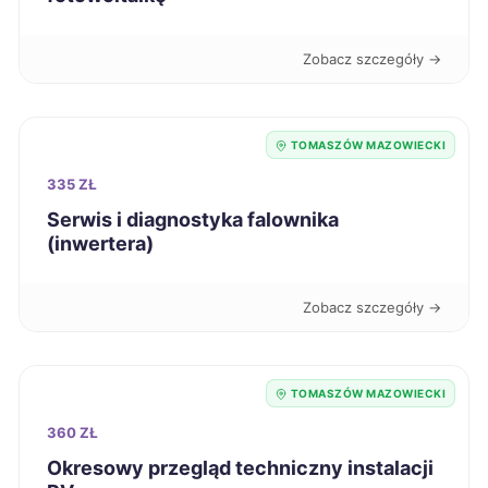
Tczew
42 zł
Zobacz szczegóły →
Zduńska Wola
42 zł
TWÓJ REGION
TOMASZÓW MAZOWIECKI
Łomża
42 zł
335 ZŁ
Serwis i diagnostyka falownika
Świętochłowice
42 zł
(inwertera)
Knurów
42 zł
Zobacz szczegóły →
Bełchatów
43 zł
TWÓJ REGION
TOMASZÓW MAZOWIECKI
Bytom
43 zł
360 ZŁ
Okresowy przegląd techniczny instalacji
Chorzów
43 zł