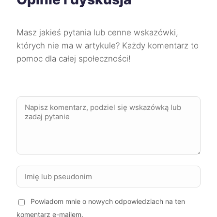
Słupsk
43 zł
Masz jakieś pytania lub cenne wskazówki,
których nie ma w artykule? Każdy komentarz to
Tarnów
43 zł
pomoc dla całej społeczności!
Wałbrzych
43 zł
Włocławek
43 zł
Zgierz
43 zł
TWÓJ REGION
Żory
43 zł
Żyrardów
43 zł
Powiadom mnie o nowych odpowiedziach na ten
Tomaszów Mazowiecki
43 zł
TWOJE MIASTO
komentarz e-mailem.