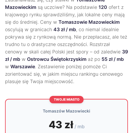
Mazowieckim
są uczciwe? Na podstawie
120
ofert z
krajowego rynku sprawdziliśmy, jak lokalne ceny mają
się do średniej. Ceny w
Tomaszowie Mazowieckim
oscylują w granicach
43 zł / mb
, co niemal idealnie
pokrywa się z rynkową normą. Nie przepłacasz, ale też
trudno tu o drastyczne oszczędności. Rozstrzał
cenowy w skali całej Polski jest spory – od zaledwie
39
zł / mb
w
Ostrowcu Świętokrzyskim
aż po
55 zł / mb
w
Warszawie
. Zestawienie poniżej pomoże Ci
zorientować się, w jakim miejscu rankingu cenowego
plasuje się Twoja miejscowość.
TWOJE MIASTO
Tomaszów Mazowiecki
43 zł
/ mb