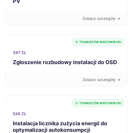
PV
Grudziądz
43 zł
Zobacz szczegóły →
Jaworzno
43 zł
TOMASZÓW MAZOWIECKI
Kalisz
43 zł
397 ZŁ
Zgłoszenie rozbudowy instalacji do OSD
Koszalin
43 zł
Legnica
43 zł
Zobacz szczegóły →
Leszno
43 zł
TOMASZÓW MAZOWIECKI
Malbork
43 zł
536 ZŁ
Instalacja licznika zużycia energii do
Mielec
optymalizacji autokonsumpcji
43 zł