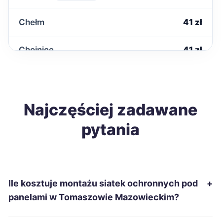
Chełm
41 zł
Chojnice
41 zł
Kwidzyn
41 zł
Nysa
Najczęściej zadawane
41 zł
pytania
Ostrołęka
41 zł
Piekary Śląskie
41 zł
Ile kosztuje montażu siatek ochronnych pod
+
Piła
41 zł
panelami w Tomaszowie Mazowieckim?
Sanok
41 zł