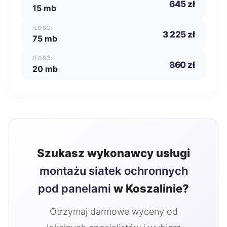
645 zł
15 mb
ILOŚĆ:
3 225 zł
75 mb
ILOŚĆ:
860 zł
20 mb
Szukasz wykonawcy usługi
montażu siatek ochronnych
pod panelami
w Koszalinie?
Otrzymaj darmowe wyceny od