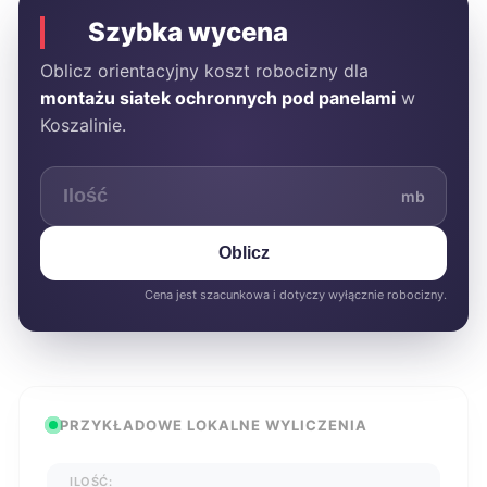
Szybka wycena
Oblicz orientacyjny koszt robocizny dla
montażu siatek ochronnych pod panelami
w
Koszalinie.
mb
Oblicz
Cena jest szacunkowa i dotyczy wyłącznie robocizny.
PRZYKŁADOWE LOKALNE WYLICZENIA
ILOŚĆ: