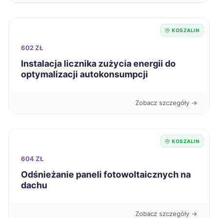
Leszno
43 zł
KOSZALIN
602 ZŁ
Malbork
43 zł
Instalacja licznika zużycia energii do
optymalizacji autokonsumpcji
Mielec
43 zł
Zobacz szczegóły →
Mikołów
43 zł
Nowa Sól
43 zł
KOSZALIN
604 ZŁ
Nowy Sącz
43 zł
Odśnieżanie paneli fotowoltaicznych na
dachu
Ostrów Wielkopolski
43 zł
Zobacz szczegóły →
Oświęcim
43 zł