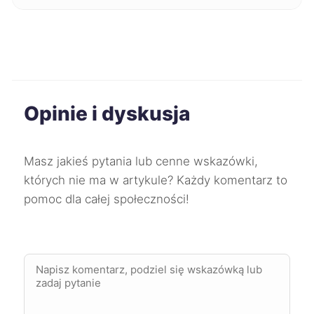
Ruda Śląska
43 zł
Stalowa Wola
43 zł
Opinie i dyskusja
Starogard Gdański
43 zł
Słupsk
43 zł
Masz jakieś pytania lub cenne wskazówki,
których nie ma w artykule? Każdy komentarz to
Tarnów
43 zł
pomoc dla całej społeczności!
Wałbrzych
43 zł
Włocławek
43 zł
Zgierz
43 zł