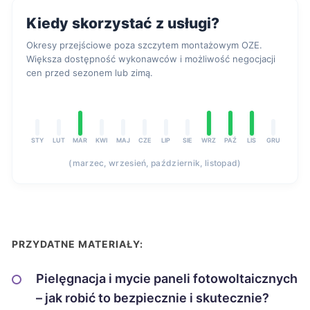
Kiedy skorzystać z usługi?
Okresy przejściowe poza szczytem montażowym OZE.
Większa dostępność wykonawców i możliwość negocjacji
cen przed sezonem lub zimą.
STY
LUT
MAR
KWI
MAJ
CZE
LIP
SIE
WRZ
PAŹ
LIS
GRU
(marzec, wrzesień, październik, listopad)
PRZYDATNE MATERIAŁY:
Pielęgnacja i mycie paneli fotowoltaicznych
– jak robić to bezpiecznie i skutecznie?