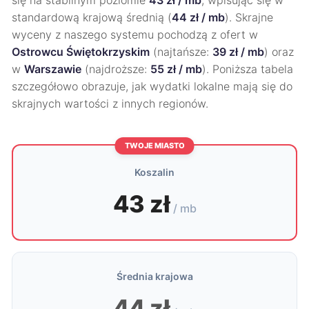
się na stabilnym poziomie
43 zł / mb
, wpisując się w
standardową krajową średnią (
44 zł / mb
). Skrajne
wyceny z naszego systemu pochodzą z ofert w
Ostrowcu Świętokrzyskim
(najtańsze:
39 zł / mb
) oraz
w
Warszawie
(najdroższe:
55 zł / mb
). Poniższa tabela
szczegółowo obrazuje, jak wydatki lokalne mają się do
skrajnych wartości z innych regionów.
TWOJE MIASTO
Koszalin
43 zł
/ mb
Średnia krajowa
44 zł