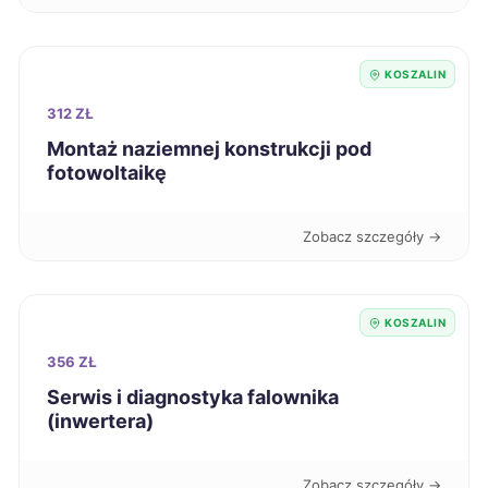
Suwałki
42 zł
KOSZALIN
312 ZŁ
Świdnica
42 zł
Montaż naziemnej konstrukcji pod
fotowoltaikę
Szczecinek
42 zł
TWÓJ REGION
Zobacz szczegóły →
Tczew
42 zł
Zduńska Wola
42 zł
KOSZALIN
Łomża
42 zł
356 ZŁ
Serwis i diagnostyka falownika
(inwertera)
Świętochłowice
42 zł
Knurów
42 zł
Zobacz szczegóły →