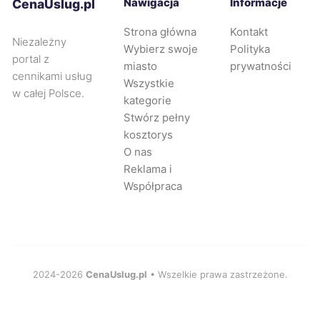
Nawigacja
Informacje
CenaUslug.pl
Strona główna
Kontakt
Piotrków Trybunalski
44 zł
Niezależny
Wybierz swoje
Polityka
portal z
miasto
prywatności
cennikami usług
Radom
44 zł
Wszystkie
w całej Polsce.
kategorie
Tarnowskie Góry
44 zł
Stwórz pełny
kosztorys
O nas
Wejherowo
44 zł
Reklama i
Współpraca
Zabrze
44 zł
Będzin
44 zł
2024-2026
CenaUslug.pl
• Wszelkie prawa zastrzeżone.
Oleśnica
44 zł
Łódź
45 zł