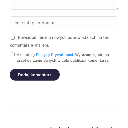
Żory
43 zł
Żyrardów
43 zł
Powiadom mnie o nowych odpowiedziach na ten
komentarz e-mailem.
Tomaszów Mazowiecki
43 zł
Akceptuję
Politykę Prywatności
. Wyrażam zgodę na
przetwarzanie danych w celu publikacji komentarza.
Siemianowice Śląskie
43 zł
Dodaj komentarz
Bolesławiec
44 zł
Elbląg
44 zł
Konin
44 zł
Mysłowice
44 zł