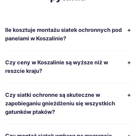
Piekary Śląskie
41 zł
Ile kosztuje montażu siatek ochronnych pod
+
Piła
41 zł
panelami w Koszalinie?
Sanok
41 zł
Czy ceny w Koszalinie są wyższe niż w
+
Starachowice
41 zł
reszcie kraju?
Tarnobrzeg
41 zł
Czy siatki ochronne są skuteczne w
+
Zamość
41 zł
zapobieganiu gnieżdżeniu się wszystkich
gatunków ptaków?
Żary
41 zł
Zawiercie
41 zł
Czy montaż siatek wpływa na gwarancję
+