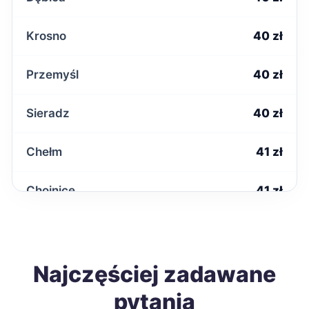
Krosno
40 zł
Przemyśl
40 zł
Sieradz
40 zł
Chełm
41 zł
Chojnice
41 zł
Kwidzyn
41 zł
Nysa
Najczęściej zadawane
41 zł
pytania
Ostrołęka
41 zł