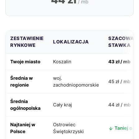
/ mb
ZESTAWIENIE
SZACOWAN
LOKALIZACJA
RYNKOWE
STAWKA
Twoje miasto
Koszalin
43 zł / mb
Średnia w
woj.
45 zł / mb
regionie
zachodniopomorskie
Średnia
Cały kraj
44 zł / mb
ogólnopolska
Najtaniej w
Ostrowiec
Taniej o 4 
Polsce
Świętokrzyski