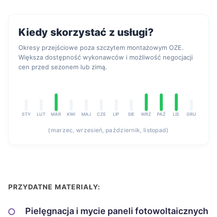
Kiedy skorzystać z usługi?
Okresy przejściowe poza szczytem montażowym OZE.
Większa dostępność wykonawców i możliwość negocjacji
cen przed sezonem lub zimą.
STY
LUT
MAR
KWI
MAJ
CZE
LIP
SIE
WRZ
PAŹ
LIS
GRU
(marzec, wrzesień, październik, listopad)
PRZYDATNE MATERIAŁY:
Pielęgnacja i mycie paneli fotowoltaicznych