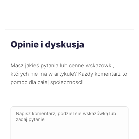
Oświęcim
43 zł
Ruda Śląska
43 zł
Stalowa Wola
43 zł
Opinie i dyskusja
Starogard Gdański
43 zł
Masz jakieś pytania lub cenne wskazówki,
Słupsk
43 zł
których nie ma w artykule? Każdy komentarz to
pomoc dla całej społeczności!
Tarnów
43 zł
Wałbrzych
43 zł
Włocławek
43 zł