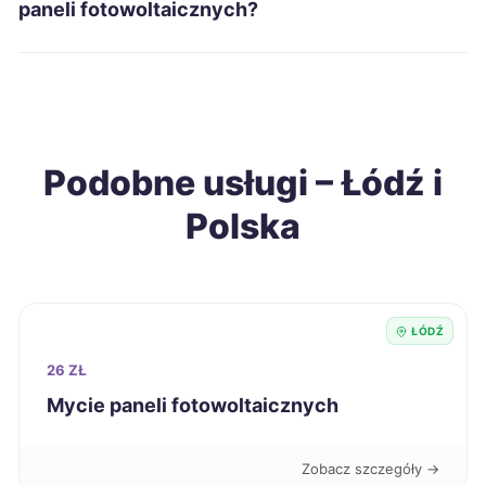
Zawiercie
41 zł
paneli fotowoltaicznych?
Wodzisław Śląski
41 zł
Biała Podlaska
42 zł
Podobne usługi – Łódź i
Ełk
42 zł
Polska
Gniezno
42 zł
Inowrocław
42 zł
ŁÓDŹ
Jarosław
42 zł
26 ZŁ
Mycie paneli fotowoltaicznych
Jelenia Góra
42 zł
Zobacz szczegóły →