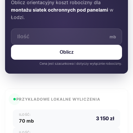
Oblicz orientacyjny koszt robocizny dla
montażu siatek ochronnych pod panelami
w
Łodzi.
mb
Oblicz
Cena jest szacunkowa i dotyczy wyłącznie robocizny.
PRZYKŁADOWE LOKALNE WYLICZENIA
ILOŚĆ:
3 150 zł
70 mb
ILOŚĆ: