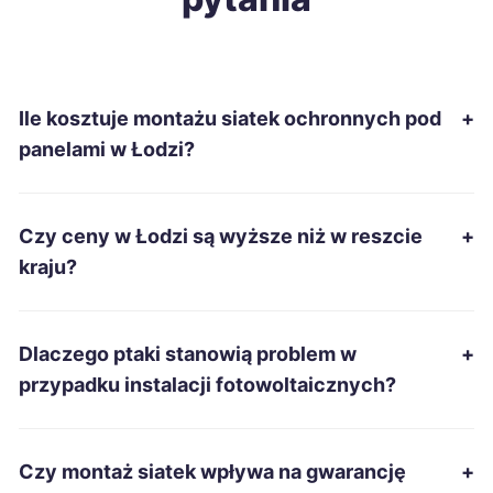
Ostrołęka
41 zł
Piekary Śląskie
41 zł
Ile kosztuje montażu siatek ochronnych pod
+
Piła
41 zł
panelami w Łodzi?
Sanok
41 zł
Czy ceny w Łodzi są wyższe niż w reszcie
+
Starachowice
41 zł
kraju?
Tarnobrzeg
41 zł
Dlaczego ptaki stanowią problem w
+
Zamość
41 zł
przypadku instalacji fotowoltaicznych?
Żary
41 zł
Czy montaż siatek wpływa na gwarancję
+