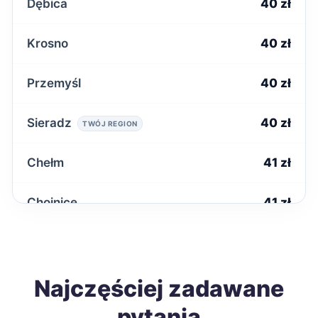
Dębica
40 zł
Krosno
40 zł
Przemyśl
40 zł
Sieradz
40 zł
TWÓJ REGION
Chełm
41 zł
Chojnice
41 zł
Kwidzyn
41 zł
Nysa
Najczęściej zadawane
41 zł
pytania