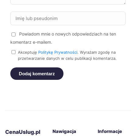
Zgierz
43 zł
TWÓJ REGION
Żory
43 zł
Powiadom mnie o nowych odpowiedziach na ten
Żyrardów
43 zł
komentarz e-mailem.
Tomaszów Mazowiecki
43 zł
Akceptuję
Politykę Prywatności
. Wyrażam zgodę na
TWÓJ REGION
przetwarzanie danych w celu publikacji komentarza.
Siemianowice Śląskie
43 zł
Dodaj komentarz
Bolesławiec
44 zł
Elbląg
44 zł
Konin
44 zł
Nawigacja
Informacje
CenaUslug.pl