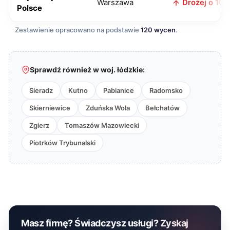
Warszawa
Drożej o 10 z
Polsce
Zestawienie opracowano na podstawie
120 wycen
.
Sprawdź również w woj. łódzkie:
Sieradz
Kutno
Pabianice
Radomsko
Skierniewice
Zduńska Wola
Bełchatów
Zgierz
Tomaszów Mazowiecki
Piotrków Trybunalski
Masz firmę? Świadczysz usługi? Zyskaj