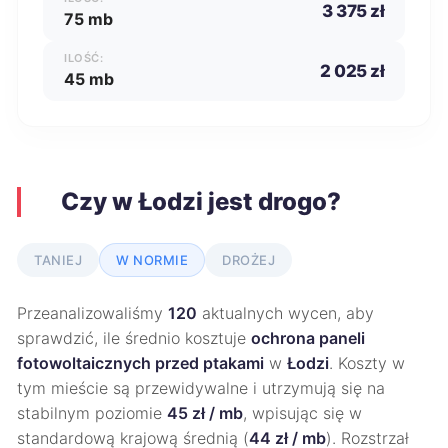
3 375 zł
75 mb
ILOŚĆ:
2 025 zł
45 mb
Czy w Łodzi jest drogo?
TANIEJ
W NORMIE
DROŻEJ
Przeanalizowaliśmy
120
aktualnych wycen, aby
sprawdzić, ile średnio kosztuje
ochrona paneli
fotowoltaicznych przed ptakami
w
Łodzi
. Koszty w
tym mieście są przewidywalne i utrzymują się na
stabilnym poziomie
45 zł / mb
, wpisując się w
standardową krajową średnią (
44 zł / mb
). Rozstrzał