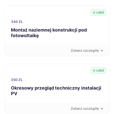
Stargard
42 zł
ŁÓDŹ
Suwałki
42 zł
340 ZŁ
Świdnica
Montaż naziemnej konstrukcji pod
42 zł
fotowoltaikę
Szczecinek
42 zł
Zobacz szczegóły →
Tczew
42 zł
ŁÓDŹ
Zduńska Wola
42 zł
TWÓJ REGION
350 ZŁ
Łomża
42 zł
Okresowy przegląd techniczny instalacji
PV
Świętochłowice
42 zł
Zobacz szczegóły →