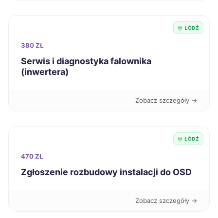
Knurów
42 zł
Bełchatów
43 zł
ŁÓDŹ
TWÓJ REGION
380 ZŁ
Bytom
43 zł
Serwis i diagnostyka falownika
(inwertera)
Chorzów
43 zł
Zobacz szczegóły →
Grudziądz
43 zł
Jaworzno
43 zł
ŁÓDŹ
470 ZŁ
Kalisz
43 zł
Zgłoszenie rozbudowy instalacji do OSD
Koszalin
43 zł
Zobacz szczegóły →