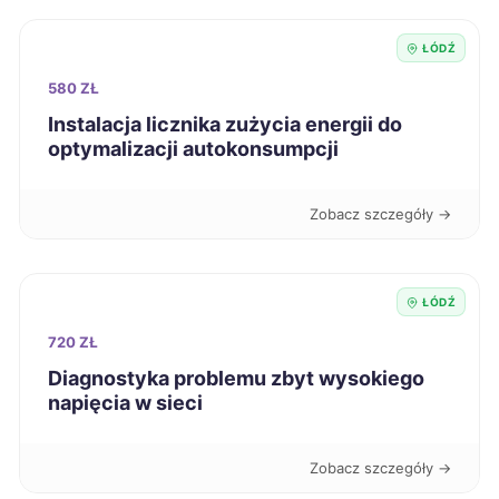
Legnica
43 zł
ŁÓDŹ
Leszno
43 zł
580 ZŁ
Instalacja licznika zużycia energii do
Malbork
43 zł
optymalizacji autokonsumpcji
Mielec
43 zł
Zobacz szczegóły →
Mikołów
43 zł
ŁÓDŹ
Nowa Sól
43 zł
720 ZŁ
Diagnostyka problemu zbyt wysokiego
Nowy Sącz
43 zł
napięcia w sieci
Ostrów Wielkopolski
43 zł
Zobacz szczegóły →