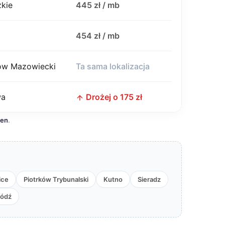
zkie
445 zł / mb
j
454 zł / mb
w Mazowiecki
Ta sama lokalizacja
wa
Drożej o 175 zł
cen
.
ice
Piotrków Trybunalski
Kutno
Sieradz
ódź