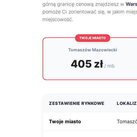
górną granicę cenową znajdziesz w
Wars
pomoże Ci zorientować się, w jakim miej
miejscowość.
TWOJE MIASTO
Tomaszów Mazowiecki
405 zł
/ mb
ZESTAWIENIE RYNKOWE
LOKALI
Twoje miasto
Tomaszó