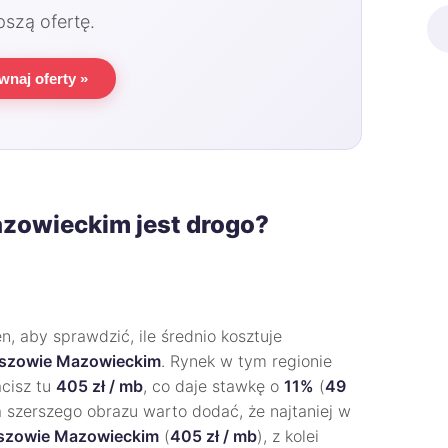
pszą ofertę.
wnaj oferty »
zowieckim jest drogo?
, aby sprawdzić, ile średnio kosztuje
szowie Mazowieckim
. Rynek w tym regionie
acisz tu
405 zł / mb
, co daje stawkę o
11%
(
49
Dla szerszego obrazu warto dodać, że najtaniej w
zowie Mazowieckim
(
405 zł / mb
), z kolei