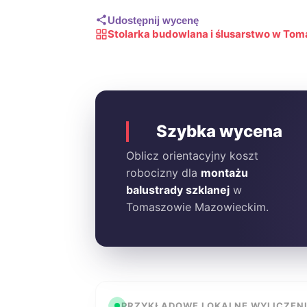
Udostępnij wycenę
Stolarka budowlana i ślusarstwo w T
Szybka wycena
Oblicz orientacyjny koszt
robocizny dla
montażu
balustrady szklanej
w
Tomaszowie Mazowieckim.
PRZYKŁADOWE LOKALNE WYLICZEN