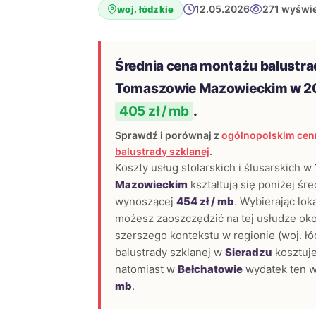
12.05.2026
271 wyświe
woj. łódzkie
Średnia cena montażu balustra
Tomaszowie Mazowieckim w 20
405 zł / mb
.
Sprawdź i porównaj z
ogólnopolskim cen
balustrady szklanej
.
Koszty usług stolarskich i ślusarskich w
Mazowieckim
kształtują się poniżej śre
wynoszącej
454 zł / mb
. Wybierając lo
możesz zaoszczędzić na tej usłudze ok
szerszego kontekstu w regionie (woj. łó
balustrady szklanej w
Sieradzu
kosztuj
natomiast w
Bełchatowie
wydatek ten w
mb
.