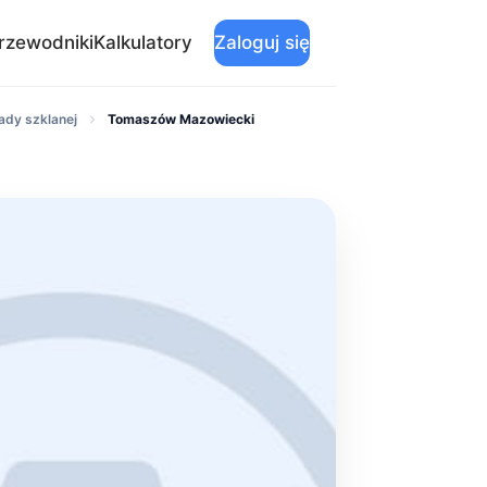
rzewodniki
Kalkulatory
Zaloguj się
ady szklanej
Tomaszów Mazowiecki