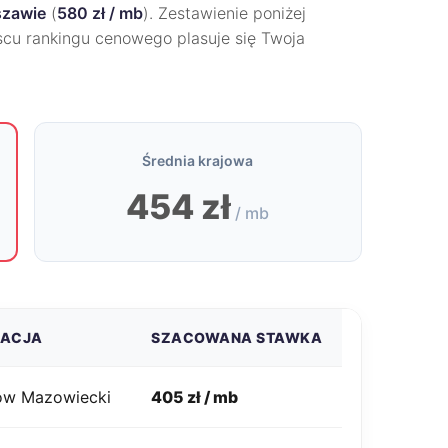
zawie
(
580 zł / mb
). Zestawienie poniżej
scu rankingu cenowego plasuje się Twoja
Średnia krajowa
454 zł
/ mb
ZACJA
SZACOWANA STAWKA
w Mazowiecki
405 zł / mb