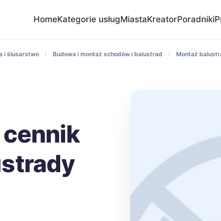
Home
Kategorie usług
Miasta
Kreator
Poradniki
P
 i ślusarstwo
Budowa i montaż schodów i balustrad
Montaż balustr
 cennik
strady