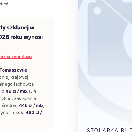
tleń
dy szklanej w
26 roku wynosi
nikiem montażu
Tomaszowie
dniej krajowej,
kalnego fachowca,
oło
49 zł / mb
. Dla
dzkie), zakładanie
e średnio
448 zł / mb
,
ynosi około
462 zł /
STOLARKA BU