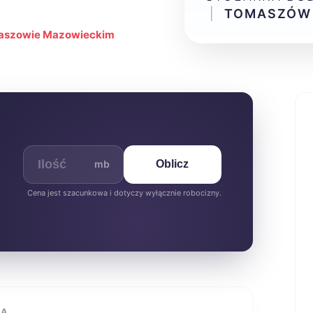
|
TOMASZÓW
omaszowie Mazowieckim
mb
Oblicz
Cena jest szacunkowa i dotyczy wyłącznie robocizny.
IA