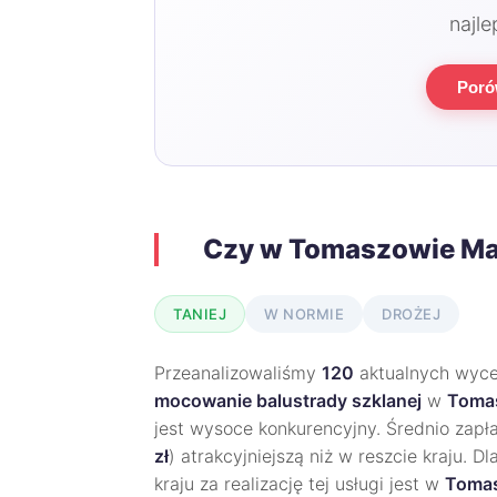
najle
Poró
Czy w Tomaszowie Ma
TANIEJ
W NORMIE
DROŻEJ
Przeanalizowaliśmy
120
aktualnych wycen
mocowanie balustrady szklanej
w
Toma
jest wysoce konkurencyjny. Średnio zapł
zł
) atrakcyjniejszą niż w reszcie kraju. 
kraju za realizację tej usługi jest w
Tomas