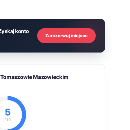
Zyskaj konto
Zarezerwuj miejsce
w Tomaszowie Mazowieckim
5
/ 10