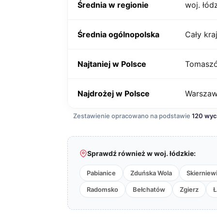
Średnia w regionie
woj. łód
Średnia ogólnopolska
Cały kra
Najtaniej w Polsce
Tomaszó
Najdrożej w Polsce
Warsza
Zestawienie opracowano na podstawie
120 wy
Sprawdź również w woj. łódzkie:
Pabianice
Zduńska Wola
Skierniew
Radomsko
Bełchatów
Zgierz
Ł