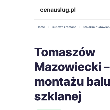
cenauslug.pl
Home
Budowa i remont
Stolarka budowlana
Tomaszów
Mazowiecki –
montażu balu
szklanej