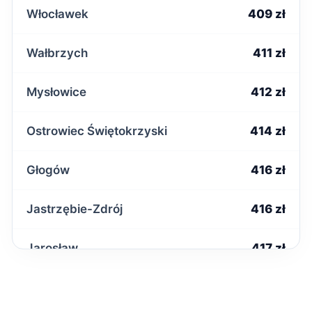
Włocławek
409 zł
Wałbrzych
411 zł
Mysłowice
412 zł
Ostrowiec Świętokrzyski
414 zł
Głogów
416 zł
Jastrzębie-Zdrój
416 zł
Jarosław
417 zł
Zamość
418 zł