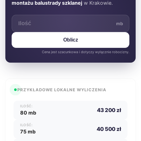
montażu balustrady szklanej
w Krakowie.
mb
Oblicz
Cena jest szacunkowa i dotyczy wyłącznie robocizny.
PRZYKŁADOWE LOKALNE WYLICZENIA
ILOŚĆ:
43 200 zł
80 mb
ILOŚĆ:
40 500 zł
75 mb