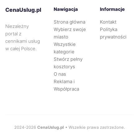
Piła
451 zł
Nawigacja
Informacje
CenaUslug.pl
Strona główna
Kontakt
Ciechanów
451 zł
Niezależny
Wybierz swoje
Polityka
portal z
miasto
prywatności
Dębica
451 zł
cennikami usług
Wszystkie
w całej Polsce.
kategorie
Żyrardów
452 zł
Stwórz pełny
kosztorys
O nas
Radomsko
452 zł
Reklama i
Współpraca
Zabrze
454 zł
Legnica
454 zł
Rybnik
2024-2026
CenaUslug.pl
• Wszelkie prawa zastrzeżone.
455 zł