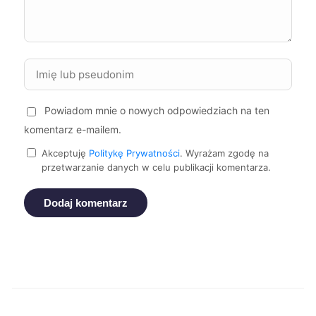
Puławy
449 zł
Piekary Śląskie
449 zł
Białystok
450 zł
Powiadom mnie o nowych odpowiedziach na ten
komentarz e-mailem.
Tczew
450 zł
Akceptuję
Politykę Prywatności
. Wyrażam zgodę na
przetwarzanie danych w celu publikacji komentarza.
Starogard Gdański
450 zł
Dodaj komentarz
Świdnica
450 zł
Krosno
450 zł
Radom
451 zł