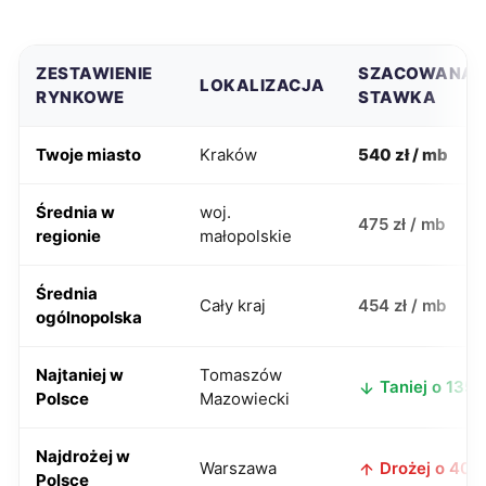
ZESTAWIENIE
SZACOWANA
LOKALIZACJA
RYNKOWE
STAWKA
Twoje miasto
Kraków
540 zł / mb
Średnia w
woj.
475 zł / mb
regionie
małopolskie
Średnia
Cały kraj
454 zł / mb
ogólnopolska
Najtaniej w
Tomaszów
Taniej o 135 z
Polsce
Mazowiecki
Najdrożej w
Warszawa
Drożej o 40 z
Polsce