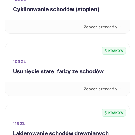
Skierniewice
437 zł
Cyklinowanie schodów (stopień)
Biała Podlaska
437 zł
Zobacz szczegóły →
Lubin
438 zł
KRAKÓW
Suwałki
439 zł
105 ZŁ
Usunięcie starej farby ze schodów
Słupsk
439 zł
Zobacz szczegóły →
Rzeszów
440 zł
Nowy Sącz
440 zł
TWÓJ REGION
KRAKÓW
Siemianowice Śląskie
118 ZŁ
440 zł
Lakierowanie schodów drewnianych