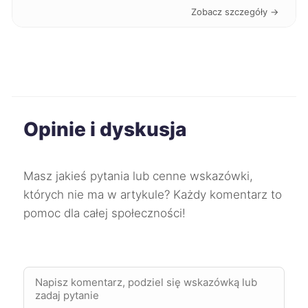
Zobacz szczegóły →
Konin
444 zł
Gniezno
444 zł
Kwidzyn
444 zł
Opinie i dyskusja
Przemyśl
445 zł
Sosnowiec
446 zł
Masz jakieś pytania lub cenne wskazówki,
których nie ma w artykule? Każdy komentarz to
Zawiercie
446 zł
pomoc dla całej społeczności!
Bolesławiec
447 zł
Sieradz
448 zł