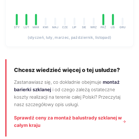
STY
LUT
MAR
KWI
MAJ
CZE
LIP
SIE
WRZ
PAŹ
LIS
GRU
(styczeń, luty, marzec, październik, listopad)
Chcesz wiedzieć więcej o tej usłudze?
Zastanawiasz się, co dokładnie obejmuje
montaż
barierki szklanej
i od czego zależą ostateczne
koszty realizacji na terenie całej Polski? Przeczytaj
nasz szczegółowy opis usługi.
Sprawdź ceny za montaż balustrady szklanej w
całym kraju