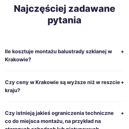
Mielec
Najczęściej zadawane
421 zł
pytania
Stargard
422 zł
Jelenia Góra
423 zł
Ile kosztuje montażu balustrady szklanej w
+
Nowa Sól
424 zł
Krakowie?
Pabianice
425 zł
Czy ceny w Krakowie są wyższe niż w reszcie
+
Chełm
425 zł
kraju?
Chojnice
425 zł
Czy istnieją jakieś ograniczenia techniczne
+
Ruda Śląska
426 zł
co do miejsca montażu, na przykład na