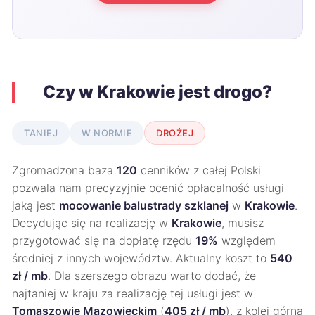
Czy w Krakowie jest drogo?
TANIEJ
W NORMIE
DROŻEJ
Zgromadzona baza
120
cenników z całej Polski
pozwala nam precyzyjnie ocenić opłacalność usługi
jaką jest
mocowanie balustrady szklanej
w
Krakowie
.
Decydując się na realizację w
Krakowie
, musisz
przygotować się na dopłatę rzędu
19%
względem
średniej z innych województw. Aktualny koszt to
540
zł / mb
. Dla szerszego obrazu warto dodać, że
najtaniej w kraju za realizację tej usługi jest w
Tomaszowie Mazowieckim
(
405 zł / mb
), z kolei górną