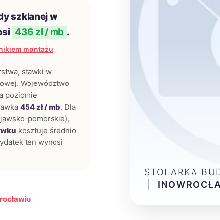
dy szklanej w
osi
436 zł / mb
.
nikiem montażu
rstwa, stawki w
ajowej. Województwo
a poziomie
stawka
454 zł / mb
. Dla
ujawsko-pomorskie),
awku
kosztuje średnio
datek ten wynosi
STOLARKA BU
|
INOWROCŁ
wrocławiu