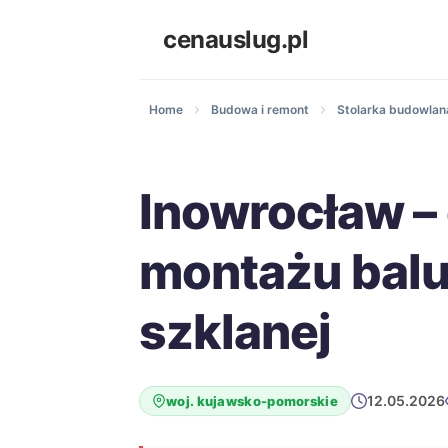
cenauslug.pl
Home
Budowa i remont
Stolarka budowlana
Inowrocław –
montażu balu
szklanej
12.05.2026
woj. kujawsko-pomorskie