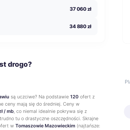
37 060 zł
34 880 zł
st drogo?
Pl
awiu
są uczciwe? Na podstawie
120
ofert z
ne ceny mają się do średniej. Ceny w
zł / mb
, co niemal idealnie pokrywa się z
trudno tu o drastyczne oszczędności. Skrajne
ofert w
Tomaszowie Mazowieckim
(najtańsze: