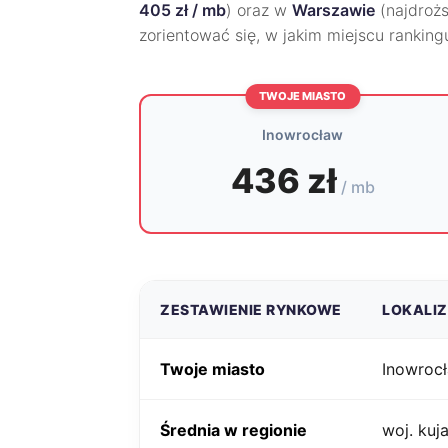
405 zł / mb
) oraz w
Warszawie
(najdroż
zorientować się, w jakim miejscu rankin
TWOJE MIASTO
Inowrocław
436 zł
/ mb
ZESTAWIENIE RYNKOWE
LOKALI
Twoje miasto
Inowroc
Średnia w regionie
woj. ku