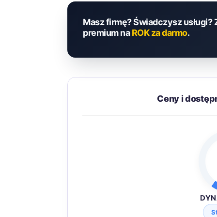
Masz firmę? Świadczysz usługi? 
premium na
ROK za darmo
.
Ceny i dostęp
DYN
S