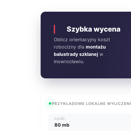
Szybka wycena
Oblicz orientacyjny koszt
robocizny dla
montażu
balustrady szklanej
w
Inowrocławiu.
PRZYKŁADOWE LOKALNE WYLICZEN
ILOŚĆ:
80 mb