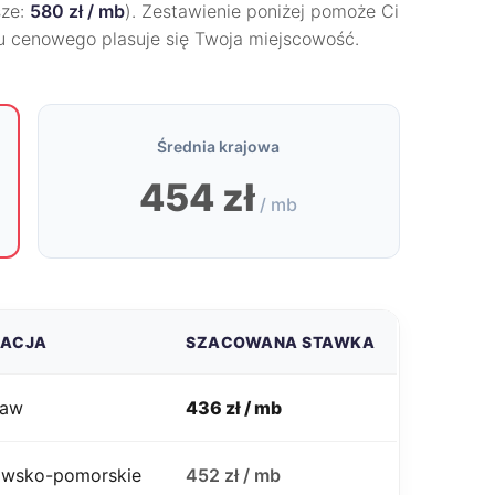
sze:
580 zł / mb
). Zestawienie poniżej pomoże Ci
gu cenowego plasuje się Twoja miejscowość.
Średnia krajowa
454 zł
/ mb
ZACJA
SZACOWANA STAWKA
ław
436 zł / mb
jawsko-pomorskie
452 zł / mb