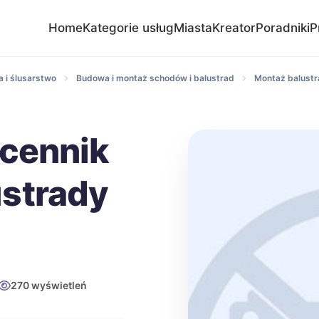
Home
Kategorie usług
Miasta
Kreator
Poradniki
P
 i ślusarstwo
Budowa i montaż schodów i balustrad
Montaż balustr
 cennik
strady
270 wyświetleń