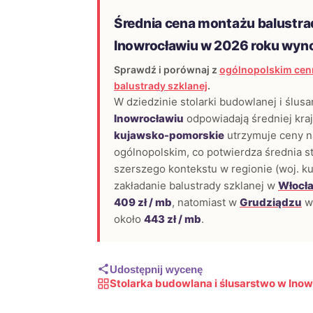
Średnia cena montażu balustra
Inowrocławiu w 2026 roku wyn
Sprawdź i porównaj z
ogólnopolskim cen
balustrady szklanej
.
W dziedzinie stolarki budowlanej i ślusa
Inowrocławiu
odpowiadają średniej kr
kujawsko-pomorskie
utrzymuje ceny n
ogólnopolskim, co potwierdza średnia 
szerszego kontekstu w regionie (woj. k
zakładanie balustrady szklanej w
Włocł
409 zł / mb
, natomiast w
Grudziądzu
wy
około
443 zł / mb
.
Udostępnij wycenę
Stolarka budowlana i ślusarstwo w Ino