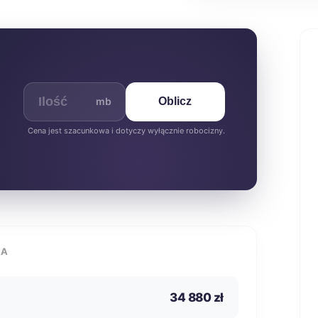
mb
Oblicz
Cena jest szacunkowa i dotyczy wyłącznie robocizny.
IA
34 880 zł