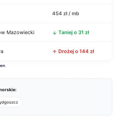
j
454 zł / mb
w Mazowiecki
Taniej o 31 zł
wa
Drożej o 144 zł
cen
.
orskie:
ydgoszcz