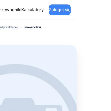
rzewodniki
Kalkulatory
Zaloguj się
ady szklanej
Inowrocław