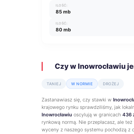
ILOŚĆ:
85 mb
ILOŚĆ:
80 mb
Czy w Inowrocławiu je
TANIEJ
W NORMIE
DROŻEJ
Zastanawiasz się, czy stawki w
Inowrocł
krajowego rynku sprawdziliśmy, jak lokal
Inowrocławiu
oscylują w granicach
436 
rynkową normą. Nie przepłacasz, ale też 
wyceny z naszego systemu pochodzą z 