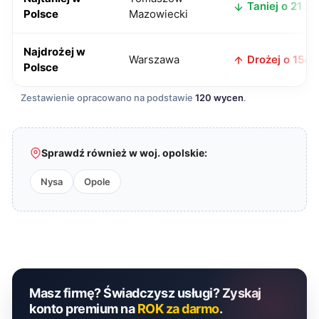
Taniej o 21 zł
Polsce
Mazowiecki
Najdrożej w
Warszawa
Drożej o 154 z
Polsce
Zestawienie opracowano na podstawie
120 wycen
.
Sprawdź również w woj. opolskie:
Nysa
Opole
Masz firmę? Świadczysz usługi? Zyskaj
konto premium na
ROK za darmo
.