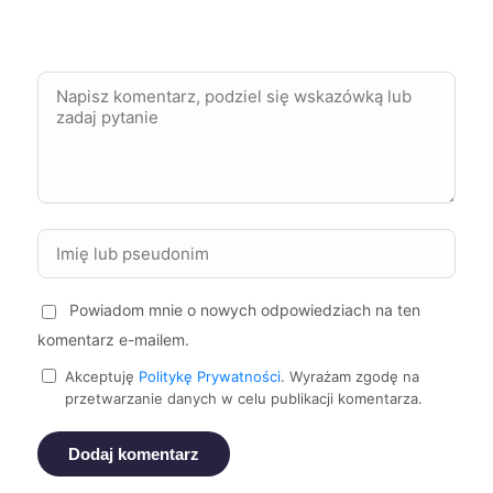
Zawiercie
446 zł
Bolesławiec
447 zł
Sieradz
448 zł
Puławy
449 zł
Piekary Śląskie
449 zł
Powiadom mnie o nowych odpowiedziach na ten
Białystok
450 zł
komentarz e-mailem.
Tczew
450 zł
Akceptuję
Politykę Prywatności
. Wyrażam zgodę na
przetwarzanie danych w celu publikacji komentarza.
Starogard Gdański
450 zł
Dodaj komentarz