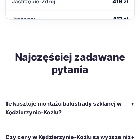
Jastrzębie-Zdrój
416 zł
Jarosław
417 zł
Zamość
418 zł
Mielec
Najczęściej zadawane
421 zł
pytania
Stargard
422 zł
Jelenia Góra
423 zł
Ile kosztuje montażu balustrady szklanej w
+
Nowa Sól
424 zł
Kędzierzynie-Koźlu?
Pabianice
425 zł
Czy ceny w Kędzierzynie-Koźlu są wyższe niż
+