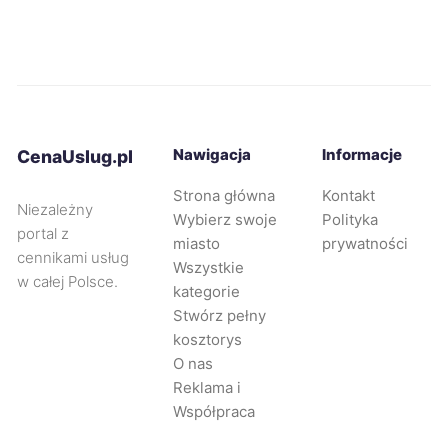
Świdnica
450 zł
Krosno
450 zł
Radom
451 zł
Nawigacja
Informacje
CenaUslug.pl
Piła
451 zł
Strona główna
Kontakt
Niezależny
Wybierz swoje
Polityka
Ciechanów
451 zł
portal z
miasto
prywatności
cennikami usług
Wszystkie
w całej Polsce.
Dębica
451 zł
kategorie
Stwórz pełny
kosztorys
Żyrardów
452 zł
O nas
Reklama i
Radomsko
452 zł
Współpraca