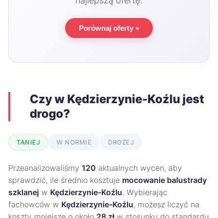
najlepszą ofertę.
Porównaj oferty »
Czy w Kędzierzynie-Koźlu jest
drogo?
TANIEJ
W NORMIE
DROŻEJ
Przeanalizowaliśmy
120
aktualnych wycen, aby
sprawdzić, ile średnio kosztuje
mocowanie balustrady
szklanej
w
Kędzierzynie-Koźlu
. Wybierając
fachowców w
Kędzierzynie-Koźlu
, możesz liczyć na
koszty mniejsze o około
28 zł
w stosunku do standardu