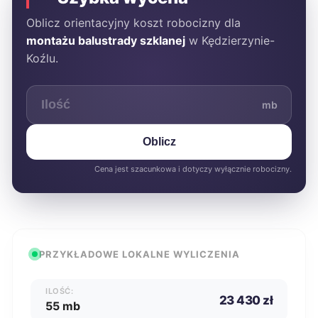
Oblicz orientacyjny koszt robocizny dla
montażu balustrady szklanej
w Kędzierzynie-
Koźlu.
mb
Oblicz
Cena jest szacunkowa i dotyczy wyłącznie robocizny.
PRZYKŁADOWE LOKALNE WYLICZENIA
ILOŚĆ:
23 430 zł
55 mb