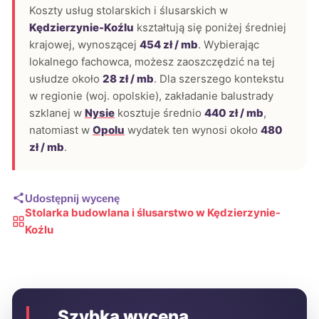
Koszty usług stolarskich i ślusarskich w
Kędzierzynie-Koźlu
kształtują się poniżej średniej
krajowej, wynoszącej
454 zł / mb
. Wybierając
lokalnego fachowca, możesz zaoszczędzić na tej
usłudze około
28 zł / mb
. Dla szerszego kontekstu
w regionie (woj. opolskie), zakładanie balustrady
szklanej w
Nysie
kosztuje średnio
440 zł / mb
,
natomiast w
Opolu
wydatek ten wynosi około
480
zł / mb
.
Udostępnij wycenę
Stolarka budowlana i ślusarstwo w Kędzierzynie-
Koźlu
Szybka wycena