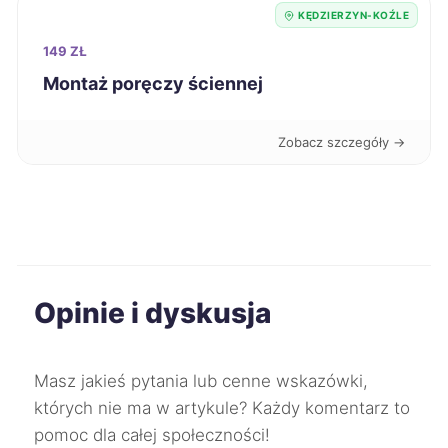
Grudziądz
443 zł
KĘDZIERZYN-KOŹLE
149 ZŁ
Świętochłowice
443 zł
Montaż poręczy ściennej
Płock
444 zł
Zobacz szczegóły →
Konin
444 zł
Gniezno
444 zł
Kwidzyn
444 zł
Opinie i dyskusja
Przemyśl
445 zł
Masz jakieś pytania lub cenne wskazówki,
Sosnowiec
446 zł
których nie ma w artykule? Każdy komentarz to
pomoc dla całej społeczności!