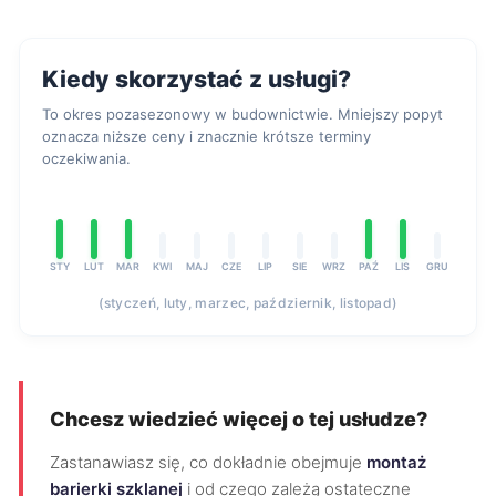
Kiedy skorzystać z usługi?
To okres pozasezonowy w budownictwie. Mniejszy popyt
oznacza niższe ceny i znacznie krótsze terminy
oczekiwania.
STY
LUT
MAR
KWI
MAJ
CZE
LIP
SIE
WRZ
PAŹ
LIS
GRU
(styczeń, luty, marzec, październik, listopad)
Chcesz wiedzieć więcej o tej usłudze?
Zastanawiasz się, co dokładnie obejmuje
montaż
barierki szklanej
i od czego zależą ostateczne