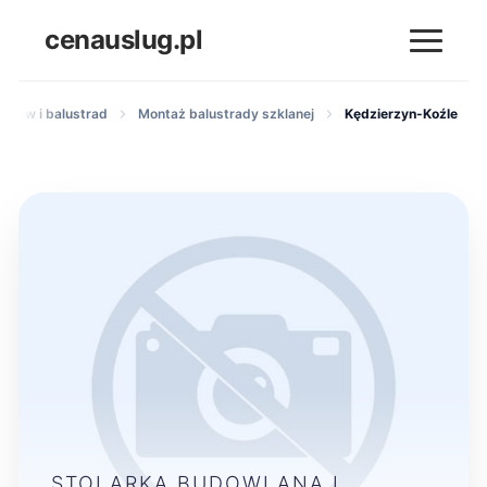
cenauslug.pl
odów i balustrad
Montaż balustrady szklanej
Kędzierzyn-Koźle
STOLARKA BUDOWLANA I