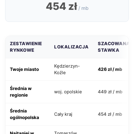
454 zł
/ mb
ZESTAWIENIE
SZACOWANA
LOKALIZACJA
RYNKOWE
STAWKA
Kędzierzyn-
Twoje miasto
426 zł / mb
Koźle
Średnia w
woj. opolskie
449 zł / mb
regionie
Średnia
Cały kraj
454 zł / mb
ogólnopolska
Najtaniej w
Tomaszów