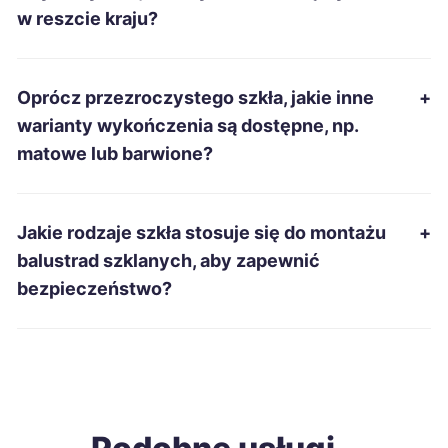
Chełm
425 zł
w reszcie kraju?
Chojnice
425 zł
Oprócz przezroczystego szkła, jakie inne
+
Ruda Śląska
426 zł
warianty wykończenia są dostępne, np.
matowe lub barwione?
Kędzierzyn-Koźle
426 zł
TWOJE MIASTO
Tarnobrzeg
426 zł
Jakie rodzaje szkła stosuje się do montażu
+
balustrad szklanych, aby zapewnić
Starachowice
426 zł
bezpieczeństwo?
Ostrołęka
427 zł
Łomża
428 zł