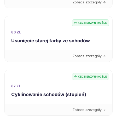
Inowrocław
436 zł
Zobacz szczegóły →
Knurów
436 zł
KĘDZIERZYN-KOŹLE
Siedlce
437 zł
83 ZŁ
Usunięcie starej farby ze schodów
Skierniewice
437 zł
Zobacz szczegóły →
Biała Podlaska
437 zł
Lubin
438 zł
KĘDZIERZYN-KOŹLE
87 ZŁ
Suwałki
439 zł
Cyklinowanie schodów (stopień)
Słupsk
439 zł
Zobacz szczegóły →