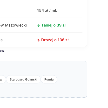
j
454 zł / mb
w Mazowiecki
Taniej o 39 zł
wa
Drożej o 136 zł
cen
.
ew
Starogard Gdański
Rumia