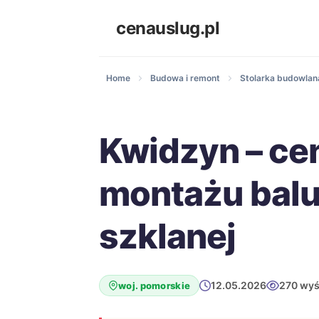
cenauslug.pl
Home
Budowa i remont
Stolarka budowlana
Kwidzyn – ce
montażu balu
szklanej
12.05.2026
270 wyś
woj. pomorskie