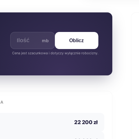
mb
Oblicz
Cena jest szacunkowa i dotyczy wyłącznie robocizny.
IA
22 200 zł