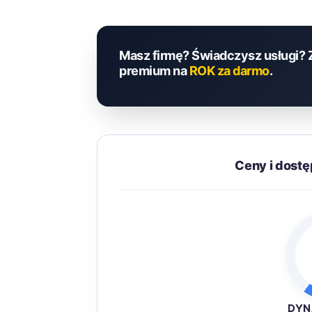
Masz firmę? Świadczysz usługi? 
premium na
ROK za darmo
.
Ceny i dost
DYN