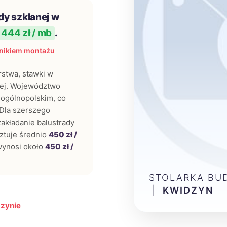
dy szklanej w
444 zł / mb
.
nikiem montażu
rstwa, stawki w
wej. Województwo
 ogólnopolskim, co
 Dla szerszego
zakładanie balustrady
ztuje średnio
450 zł /
wynosi około
450 zł /
STOLARKA BU
|
KWIDZYN
dzynie