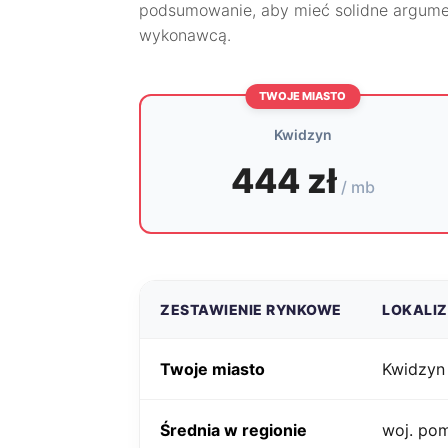
podsumowanie, aby mieć solidne argume
wykonawcą.
TWOJE MIASTO
Kwidzyn
444 zł
/ mb
ZESTAWIENIE RYNKOWE
LOKALI
Twoje miasto
Kwidzyn
Średnia w regionie
woj. po