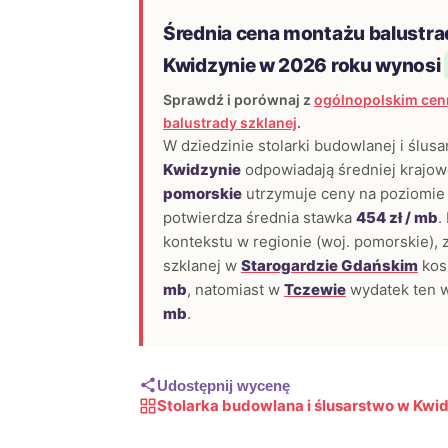
Średnia cena montażu balustra
Kwidzynie w 2026 roku wynosi
Sprawdź i porównaj z
ogólnopolskim cen
balustrady szklanej
.
W dziedzinie stolarki budowlanej i ślusa
Kwidzynie
odpowiadają średniej krajo
pomorskie
utrzymuje ceny na poziomie
potwierdza średnia stawka
454 zł / mb
.
kontekstu w regionie (woj. pomorskie), 
szklanej w
Starogardzie Gdańskim
kos
mb
, natomiast w
Tczewie
wydatek ten 
mb
.
Udostępnij wycenę
Stolarka budowlana i ślusarstwo w Kwi