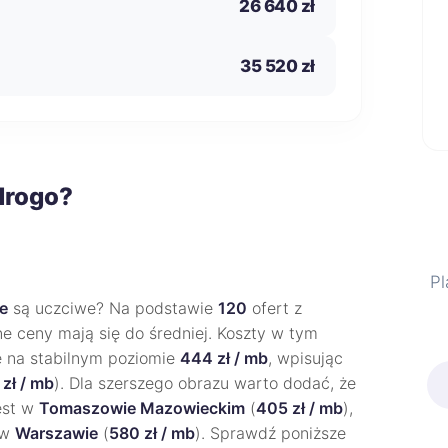
26 640 zł
35 520 zł
drogo?
Pl
e
są uczciwe? Na podstawie
120
ofert z
ne ceny mają się do średniej. Koszty w tym
ę na stabilnym poziomie
444 zł / mb
, wpisując
zł / mb
). Dla szerszego obrazu warto dodać, że
jest w
Tomaszowie Mazowieckim
(
405 zł / mb
),
 w
Warszawie
(
580 zł / mb
). Sprawdź poniższe