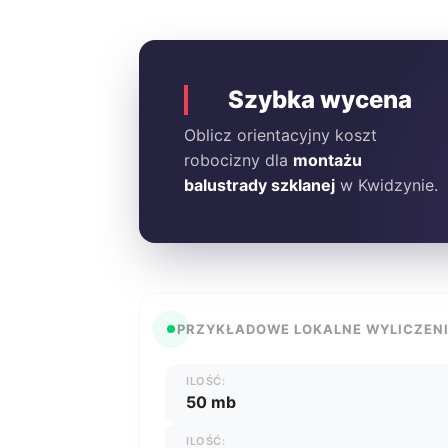
Szybka wycena
Oblicz orientacyjny koszt
robocizny dla
montażu
balustrady szklanej
w Kwidzynie.
PRZYKŁADOWE LOKALNE WYLICZEN
ILOŚĆ:
50 mb
ILOŚĆ: