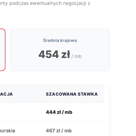
nty podczas ewentualnych negocjacji z
Średnia krajowa
454 zł
/ mb
ZACJA
SZACOWANA STAWKA
444 zł / mb
morskie
467 zł / mb