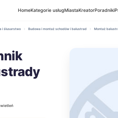
Home
Kategorie usług
Miasta
Kreator
Poradniki
P
 i ślusarstwo
Budowa i montaż schodów i balustrad
Montaż balustr
nnik
strady
wietleń