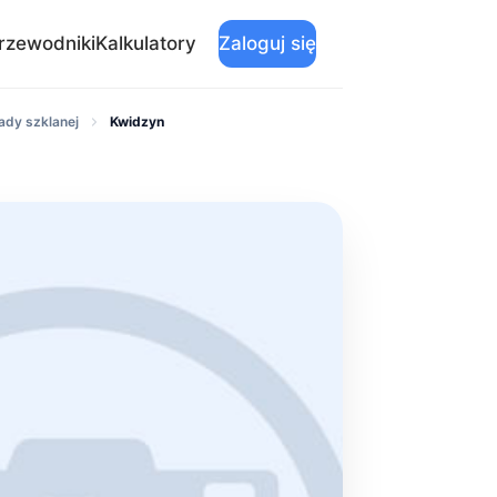
rzewodniki
Kalkulatory
Zaloguj się
ady szklanej
Kwidzyn