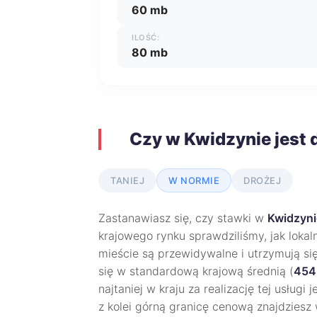
60 mb
ILOŚĆ:
80 mb
Czy w Kwidzynie jest 
TANIEJ
W NORMIE
DROŻEJ
Zastanawiasz się, czy stawki w
Kwidzyni
krajowego rynku sprawdziliśmy, jak lokal
mieście są przewidywalne i utrzymują si
się w standardową krajową średnią (
454 
najtaniej w kraju za realizację tej usługi 
z kolei górną granicę cenową znajdziesz