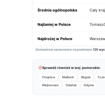
Średnia ogólnopolska
Cały kra
Najtaniej w Polsce
Tomaszó
Najdrożej w Polsce
Warsza
Zestawienie opracowano na podstawie
120 wy
Sprawdź również w woj. pomorskie:
Chojnice
Malbork
Słupsk
Tcz
Wejherowo
Gdańsk
Gdynia