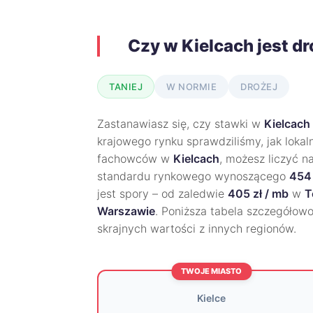
Czy w Kielcach jest d
TANIEJ
W NORMIE
DROŻEJ
Zastanawiasz się, czy stawki w
Kielcach
krajowego rynku sprawdziliśmy, jak lokal
fachowców w
Kielcach
, możesz liczyć n
standardu rynkowego wynoszącego
454 
jest spory – od zaledwie
405 zł / mb
w
T
Warszawie
. Poniższa tabela szczegółowo
skrajnych wartości z innych regionów.
TWOJE MIASTO
Kielce