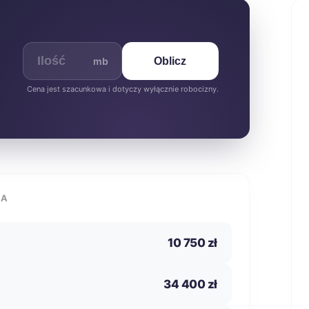
mb
Oblicz
Cena jest szacunkowa i dotyczy wyłącznie robocizny.
IA
10 750 zł
34 400 zł