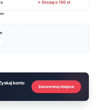
wa
Drożej o 150 zł
cen
.
e:
e
Zyskaj konto
Zarezerwuj miejsce