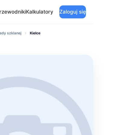
rzewodniki
Kalkulatory
Zaloguj się
ady szklanej
Kielce