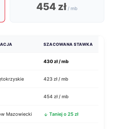
454 zł
/ mb
ZACJA
SZACOWANA STAWKA
430 zł / mb
ętokrzyskie
423 zł / mb
j
454 zł / mb
w Mazowiecki
Taniej o 25 zł