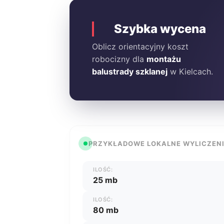
Szybka wycena
Oblicz orientacyjny koszt
robocizny dla
montażu
balustrady szklanej
w Kielcach.
PRZYKŁADOWE LOKALNE WYLICZEN
ILOŚĆ:
25 mb
ILOŚĆ:
80 mb