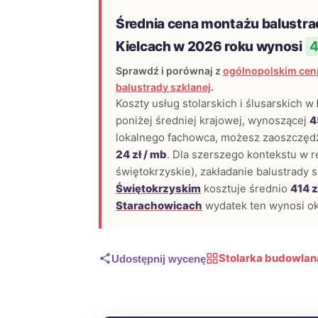
Średnia cena montażu balustra
Kielcach w 2026 roku wynosi
4
Sprawdź i porównaj z
ogólnopolskim cen
balustrady szklanej
.
Koszty usług stolarskich i ślusarskich w
poniżej średniej krajowej, wynoszącej
4
lokalnego fachowca, możesz zaoszczędzi
24 zł / mb
. Dla szerszego kontekstu w r
świętokrzyskie), zakładanie balustrady 
Świętokrzyskim
kosztuje średnio
414 z
Starachowicach
wydatek ten wynosi o
Stolarka budowlana
Udostępnij wycenę