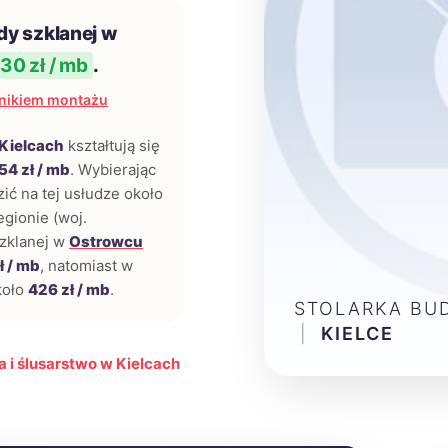
dy szklanej w
30 zł / mb
.
nikiem montażu
Kielcach
kształtują się
54 zł / mb
. Wybierając
ć na tej usłudze około
egionie (woj.
szklanej w
Ostrowcu
ł / mb
, natomiast w
koło
426 zł / mb
.
STOLARKA BU
|
KIELCE
 i ślusarstwo w Kielcach