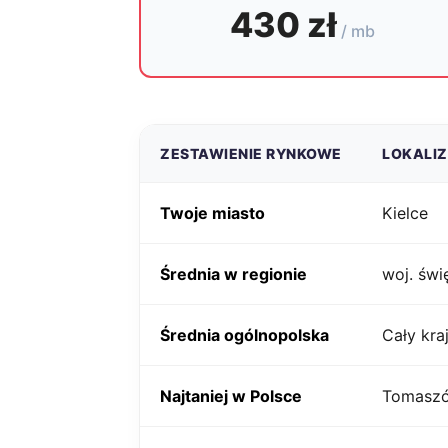
430 zł
/ mb
ZESTAWIENIE RYNKOWE
LOKALI
Twoje miasto
Kielce
Średnia w regionie
woj. świ
Średnia ogólnopolska
Cały kra
Najtaniej w Polsce
Tomaszó