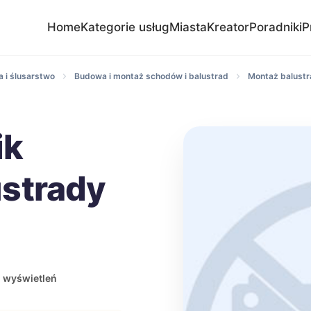
Home
Kategorie usług
Miasta
Kreator
Poradniki
P
 i ślusarstwo
Budowa i montaż schodów i balustrad
Montaż balustr
ik
strady
 wyświetleń