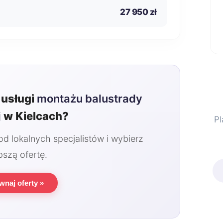
27 950 zł
usługi
montażu balustrady
j
w Kielcach?
Pl
 lokalnych specjalistów i wybierz
pszą ofertę.
wnaj oferty »