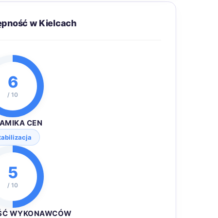
ępność w Kielcach
6
/ 10
AMIKA CEN
tabilizacja
5
/ 10
ŚĆ WYKONAWCÓW