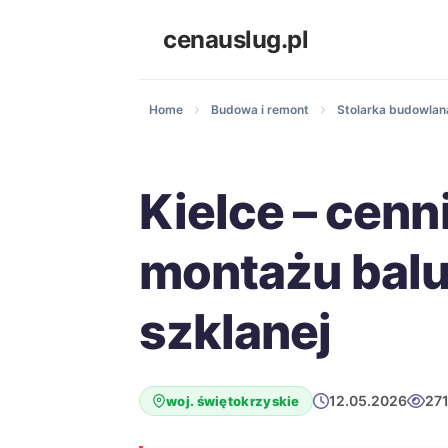
cenauslug.pl
Home
Budowa i remont
Stolarka budowlana
Kielce – cenn
montażu balu
szklanej
12.05.2026
271
woj. świętokrzyskie