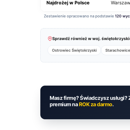
Najdrożej w Polsce
Warsza
Zestawienie opracowano na podstawie
120 wy
Sprawdź również w woj. świętokrzyski
Ostrowiec Świętokrzyski
Starachowic
Masz firmę? Świadczysz usługi? 
premium na
ROK za darmo
.