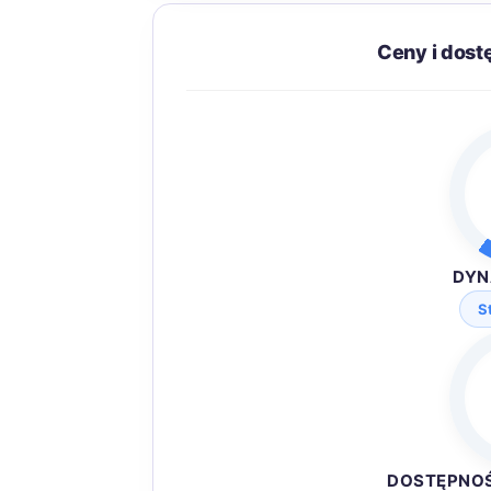
Ceny i dost
DYN
S
DOSTĘPNO