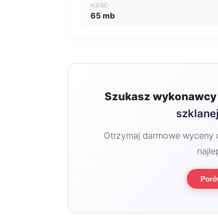
ILOŚĆ:
65 mb
Szukasz wykonawcy 
szklane
Otrzymaj darmowe wyceny od
najle
Poró