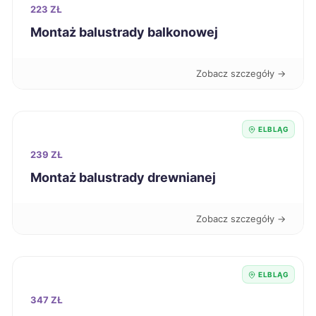
Siedlce
437 zł
223 ZŁ
Montaż balustrady balkonowej
Skierniewice
437 zł
Zobacz szczegóły →
Biała Podlaska
437 zł
Lubin
438 zł
ELBLĄG
239 ZŁ
Suwałki
439 zł
Montaż balustrady drewnianej
Słupsk
439 zł
Zobacz szczegóły →
Rzeszów
440 zł
ELBLĄG
Nowy Sącz
440 zł
347 ZŁ