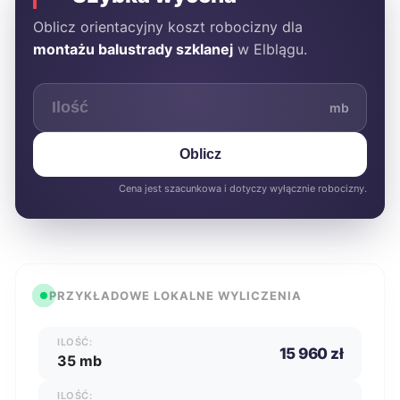
Oblicz orientacyjny koszt robocizny dla
montażu balustrady szklanej
w Elblągu.
mb
Oblicz
Cena jest szacunkowa i dotyczy wyłącznie robocizny.
PRZYKŁADOWE LOKALNE WYLICZENIA
ILOŚĆ:
15 960 zł
35 mb
ILOŚĆ: