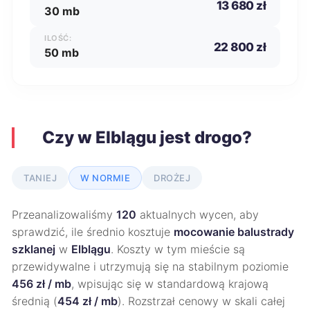
13 680 zł
30 mb
ILOŚĆ:
22 800 zł
50 mb
Czy w Elblągu jest drogo?
TANIEJ
W NORMIE
DROŻEJ
Przeanalizowaliśmy
120
aktualnych wycen, aby
sprawdzić, ile średnio kosztuje
mocowanie balustrady
szklanej
w
Elblągu
. Koszty w tym mieście są
przewidywalne i utrzymują się na stabilnym poziomie
456 zł / mb
, wpisując się w standardową krajową
średnią (
454 zł / mb
). Rozstrzał cenowy w skali całej