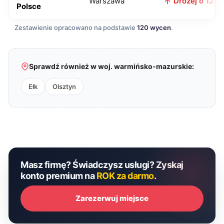
Warszawa
Drożej o 124 z
Polsce
Zestawienie opracowano na podstawie
120 wycen
.
Sprawdź również w woj. warmińsko-mazurskie:
Ełk
Olsztyn
Masz firmę? Świadczysz usługi? Zyskaj
konto premium na
ROK za darmo
.
Zarezerwuj miejsce