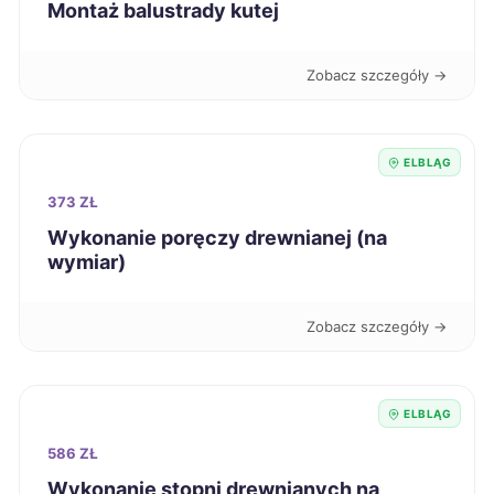
Siemianowice Śląskie
440 zł
Montaż balustrady kutej
Nysa
440 zł
Zobacz szczegóły →
Koszalin
441 zł
ELBLĄG
Piotrków Trybunalski
441 zł
373 ZŁ
Wykonanie poręczy drewnianej (na
Kutno
441 zł
wymiar)
Szczecinek
441 zł
Zobacz szczegóły →
Grudziądz
443 zł
ELBLĄG
Świętochłowice
443 zł
586 ZŁ
Wykonanie stopni drewnianych na