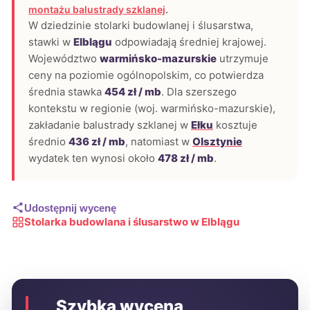
montażu balustrady szklanej
.
W dziedzinie stolarki budowlanej i ślusarstwa,
stawki w
Elblągu
odpowiadają średniej krajowej.
Województwo
warmińsko-mazurskie
utrzymuje
ceny na poziomie ogólnopolskim, co potwierdza
średnia stawka
454 zł / mb
. Dla szerszego
kontekstu w regionie (woj. warmińsko-mazurskie),
zakładanie balustrady szklanej w
Ełku
kosztuje
średnio
436 zł / mb
, natomiast w
Olsztynie
wydatek ten wynosi około
478 zł / mb
.
Udostępnij wycenę
Stolarka budowlana i ślusarstwo w Elblągu
Szybka wycena