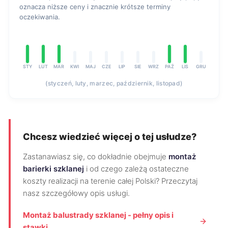
oznacza niższe ceny i znacznie krótsze terminy
oczekiwania.
STY
LUT
MAR
KWI
MAJ
CZE
LIP
SIE
WRZ
PAŹ
LIS
GRU
(styczeń, luty, marzec, październik, listopad)
Chcesz wiedzieć więcej o tej usłudze?
Zastanawiasz się, co dokładnie obejmuje
montaż
barierki szklanej
i od czego zależą ostateczne
koszty realizacji na terenie całej Polski? Przeczytaj
nasz szczegółowy opis usługi.
Montaż balustrady szklanej - pełny opis i
stawki