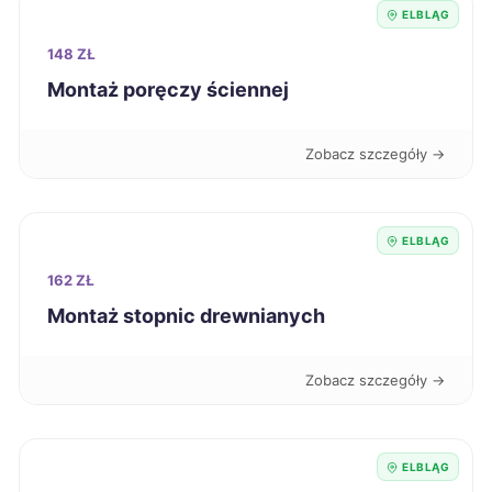
Racibórz
433 zł
ELBLĄG
148 ZŁ
Kalisz
434 zł
Montaż poręczy ściennej
Sanok
434 zł
Zobacz szczegóły →
Dąbrowa Górnicza
436 zł
ELBLĄG
Ełk
436 zł
TWÓJ REGION
162 ZŁ
Bytom
Montaż stopnic drewnianych
436 zł
Inowrocław
436 zł
Zobacz szczegóły →
Knurów
436 zł
ELBLĄG