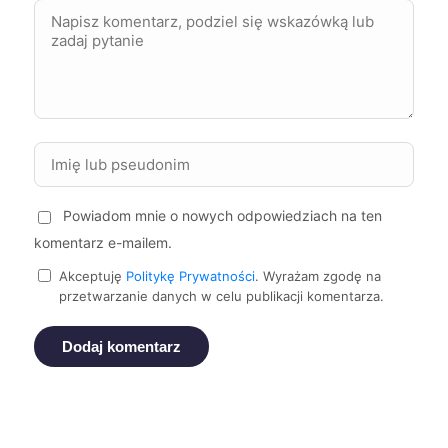
Sieradz
448 zł
Puławy
449 zł
Piekary Śląskie
449 zł
Białystok
450 zł
Powiadom mnie o nowych odpowiedziach na ten
Tczew
450 zł
komentarz e-mailem.
Akceptuję
Politykę Prywatności
. Wyrażam zgodę na
Starogard Gdański
450 zł
przetwarzanie danych w celu publikacji komentarza.
Świdnica
450 zł
Dodaj komentarz
Krosno
450 zł