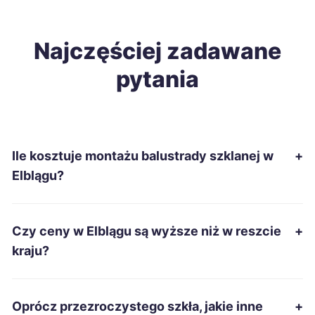
Zamość
418 zł
Mielec
Najczęściej zadawane
421 zł
pytania
Stargard
422 zł
Jelenia Góra
423 zł
Ile kosztuje montażu balustrady szklanej w
+
Nowa Sól
424 zł
Elblągu?
Pabianice
425 zł
Czy ceny w Elblągu są wyższe niż w reszcie
+
Chełm
425 zł
kraju?
Chojnice
425 zł
Oprócz przezroczystego szkła, jakie inne
+