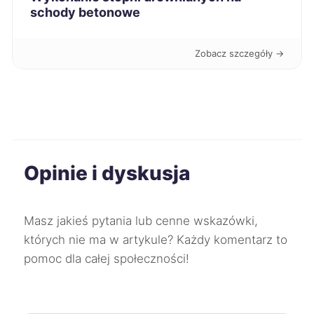
Płock
444 zł
schody betonowe
Konin
444 zł
Zobacz szczegóły →
Gniezno
444 zł
Kwidzyn
444 zł
Przemyśl
445 zł
Opinie i dyskusja
Sosnowiec
446 zł
Masz jakieś pytania lub cenne wskazówki,
których nie ma w artykule? Każdy komentarz to
Zawiercie
446 zł
pomoc dla całej społeczności!
Bolesławiec
447 zł