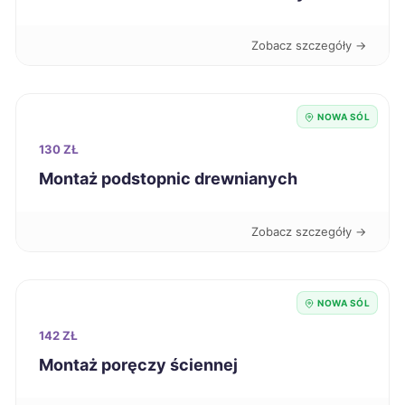
Nysa
440 zł
Zobacz szczegóły →
Koszalin
441 zł
Piotrków Trybunalski
441 zł
NOWA SÓL
130 ZŁ
Kutno
441 zł
Montaż podstopnic drewnianych
Szczecinek
441 zł
Zobacz szczegóły →
Grudziądz
443 zł
NOWA SÓL
Świętochłowice
443 zł
142 ZŁ
Montaż poręczy ściennej
Płock
444 zł