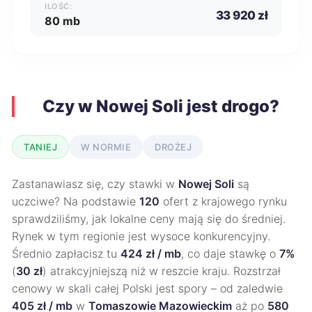
ILOŚĆ:
33 920 zł
80 mb
Czy w Nowej Soli jest drogo?
TANIEJ
W NORMIE
DROŻEJ
Zastanawiasz się, czy stawki w
Nowej Soli
są
uczciwe? Na podstawie
120
ofert z krajowego rynku
sprawdziliśmy, jak lokalne ceny mają się do średniej.
Rynek w tym regionie jest wysoce konkurencyjny.
Średnio zapłacisz tu
424 zł / mb
, co daje stawkę o
7%
(
30 zł
) atrakcyjniejszą niż w reszcie kraju. Rozstrzał
cenowy w skali całej Polski jest spory – od zaledwie
405 zł / mb
w
Tomaszowie Mazowieckim
aż po
580