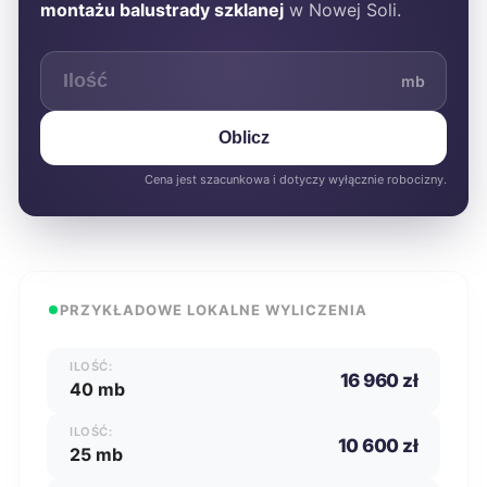
montażu balustrady szklanej
w Nowej Soli.
mb
Oblicz
Cena jest szacunkowa i dotyczy wyłącznie robocizny.
PRZYKŁADOWE LOKALNE WYLICZENIA
ILOŚĆ:
16 960 zł
40 mb
ILOŚĆ:
10 600 zł
25 mb