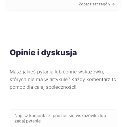
Zobacz szczegóły →
Konin
444 zł
Gniezno
444 zł
Kwidzyn
444 zł
Opinie i dyskusja
Przemyśl
445 zł
Sosnowiec
446 zł
Masz jakieś pytania lub cenne wskazówki,
których nie ma w artykule? Każdy komentarz to
Zawiercie
446 zł
pomoc dla całej społeczności!
Bolesławiec
447 zł
Sieradz
448 zł