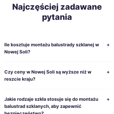
Mielec
Najczęściej zadawane
421 zł
pytania
Stargard
422 zł
Jelenia Góra
423 zł
Ile kosztuje montażu balustrady szklanej w
+
Nowa Sól
424 zł
TWOJE MIASTO
Nowej Soli?
Pabianice
425 zł
Czy ceny w Nowej Soli są wyższe niż w
+
Chełm
425 zł
reszcie kraju?
Chojnice
425 zł
Jakie rodzaje szkła stosuje się do montażu
+
Ruda Śląska
426 zł
balustrad szklanych, aby zapewnić
bezpieczeństwo?