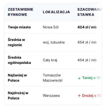
ZESTAWIENIE
SZACOWANA
LOKALIZACJA
RYNKOWE
STAWKA
Twoje miasto
Nowa Sól
424 zł / mb
Średnia w
woj. lubuskie
454 zł / mb
regionie
Średnia
Cały kraj
454 zł / mb
ogólnopolska
Najtaniej w
Tomaszów
Taniej o 19 zł
Polsce
Mazowiecki
Najdrożej w
Warszawa
Drożej o 156 z
Polsce