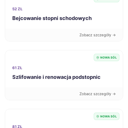
Kalisz
434 zł
52 ZŁ
Bejcowanie stopni schodowych
Sanok
434 zł
Zobacz szczegóły →
Dąbrowa Górnicza
436 zł
Ełk
436 zł
NOWA SÓL
61 ZŁ
Bytom
436 zł
Szlifowanie i renowacja podstopnic
Inowrocław
436 zł
Zobacz szczegóły →
Knurów
436 zł
Siedlce
437 zł
NOWA SÓL
81 ZŁ