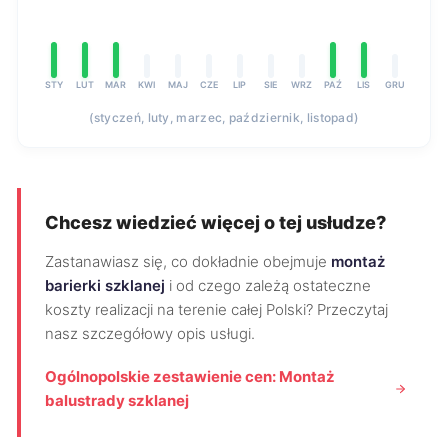
STY
LUT
MAR
KWI
MAJ
CZE
LIP
SIE
WRZ
PAŹ
LIS
GRU
(styczeń, luty, marzec, październik, listopad)
Chcesz wiedzieć więcej o tej usłudze?
Zastanawiasz się, co dokładnie obejmuje
montaż
barierki szklanej
i od czego zależą ostateczne
koszty realizacji na terenie całej Polski? Przeczytaj
nasz szczegółowy opis usługi.
Ogólnopolskie zestawienie cen: Montaż
balustrady szklanej