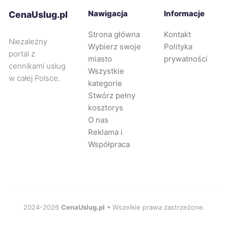
Piła
451 zł
Nawigacja
Informacje
CenaUslug.pl
Strona główna
Kontakt
Ciechanów
451 zł
Niezależny
Wybierz swoje
Polityka
portal z
miasto
prywatności
Dębica
451 zł
cennikami usług
Wszystkie
w całej Polsce.
kategorie
Żyrardów
452 zł
Stwórz pełny
kosztorys
O nas
Radomsko
452 zł
Reklama i
Współpraca
Zabrze
454 zł
Legnica
454 zł
Rybnik
2024-2026
CenaUslug.pl
• Wszelkie prawa zastrzeżone.
455 zł