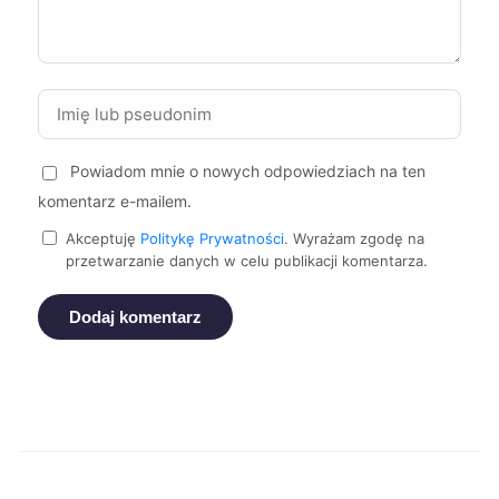
Puławy
449 zł
Piekary Śląskie
449 zł
Białystok
450 zł
Powiadom mnie o nowych odpowiedziach na ten
komentarz e-mailem.
Tczew
450 zł
Akceptuję
Politykę Prywatności
. Wyrażam zgodę na
przetwarzanie danych w celu publikacji komentarza.
Starogard Gdański
450 zł
Dodaj komentarz
Świdnica
450 zł
Krosno
450 zł
Radom
451 zł