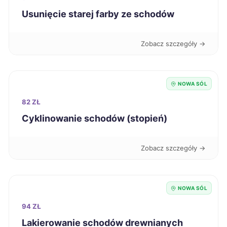
Skierniewice
437 zł
Usunięcie starej farby ze schodów
Biała Podlaska
437 zł
Zobacz szczegóły →
Lubin
438 zł
NOWA SÓL
Suwałki
439 zł
82 ZŁ
Cyklinowanie schodów (stopień)
Słupsk
439 zł
Zobacz szczegóły →
Rzeszów
440 zł
Nowy Sącz
440 zł
NOWA SÓL
Siemianowice Śląskie
94 ZŁ
440 zł
Lakierowanie schodów drewnianych