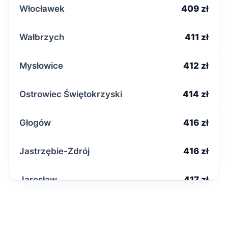
Włocławek
409 zł
Wałbrzych
411 zł
Mysłowice
412 zł
Ostrowiec Świętokrzyski
414 zł
Głogów
416 zł
Jastrzębie-Zdrój
416 zł
Jarosław
417 zł
Zamość
418 zł