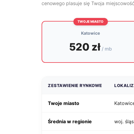
cenowego plasuje się Twoja miejscowość
TWOJE MIASTO
Katowice
520 zł
/ mb
ZESTAWIENIE RYNKOWE
LOKALI
Twoje miasto
Katowic
Średnia w regionie
woj. śląs