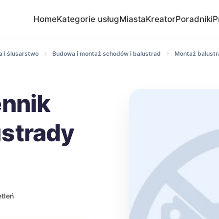
Home
Kategorie usług
Miasta
Kreator
Poradniki
P
 i ślusarstwo
Budowa i montaż schodów i balustrad
Montaż balustr
ennik
strady
tleń