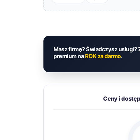
Masz firmę? Świadczysz usługi? 
premium na
ROK za darmo
.
Ceny i dostę