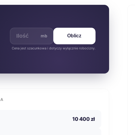
mb
Oblicz
Cena jest szacunkowa i dotyczy wyłącznie robocizny.
IA
10 400 zł