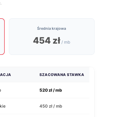
.
Średnia krajowa
454 zł
/ mb
ZACJA
SZACOWANA STAWKA
e
520 zł / mb
kie
450 zł / mb