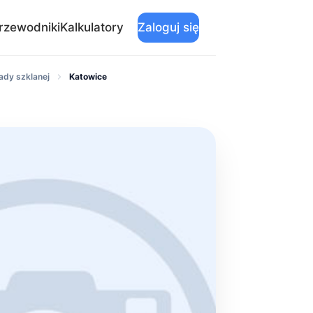
rzewodniki
Kalkulatory
Zaloguj się
ady szklanej
Katowice