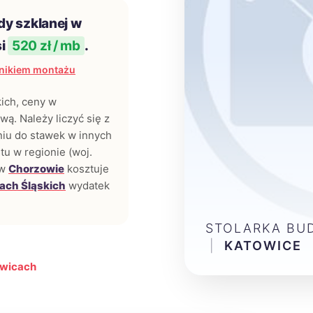
dy szklanej w
si
520 zł / mb
.
nikiem montażu
kich, ceny w
ą. Należy liczyć się z
iu do stawek w innych
tu w regionie (woj.
 w
Chorzowie
kosztuje
ach Śląskich
wydatek
STOLARKA BU
|
KATOWICE
owicach