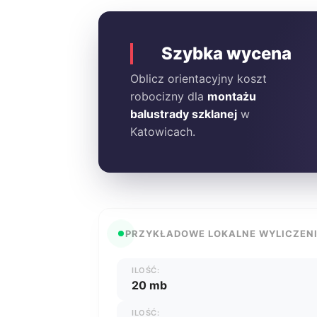
Szybka wycena
Oblicz orientacyjny koszt
robocizny dla
montażu
balustrady szklanej
w
Katowicach.
PRZYKŁADOWE LOKALNE WYLICZEN
ILOŚĆ:
20 mb
ILOŚĆ: