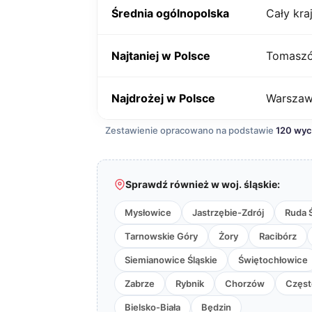
Średnia ogólnopolska
Cały kra
Najtaniej w Polsce
Tomaszó
Najdrożej w Polsce
Warsza
Zestawienie opracowano na podstawie
120 wy
Sprawdź również w woj. śląskie:
Mysłowice
Jastrzębie-Zdrój
Ruda 
Tarnowskie Góry
Żory
Racibórz
Siemianowice Śląskie
Świętochłowice
Zabrze
Rybnik
Chorzów
Częs
Bielsko-Biała
Będzin