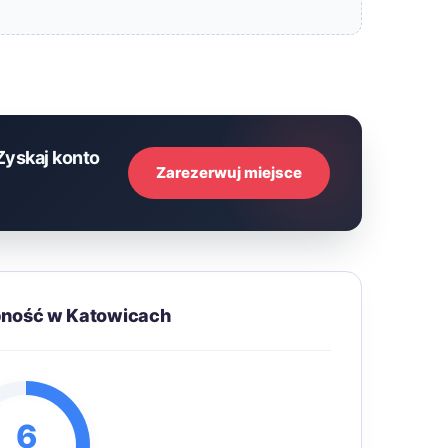
Zyskaj konto
Zarezerwuj miejsce
pność w Katowicach
6