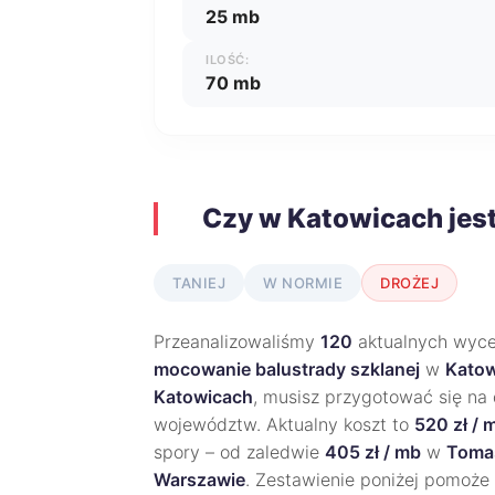
25 mb
ILOŚĆ:
70 mb
Czy w Katowicach jes
TANIEJ
W NORMIE
DROŻEJ
Przeanalizowaliśmy
120
aktualnych wycen
mocowanie balustrady szklanej
w
Katow
Katowicach
, musisz przygotować się na
województw. Aktualny koszt to
520 zł / 
spory – od zaledwie
405 zł / mb
w
Toma
Warszawie
. Zestawienie poniżej pomoże 