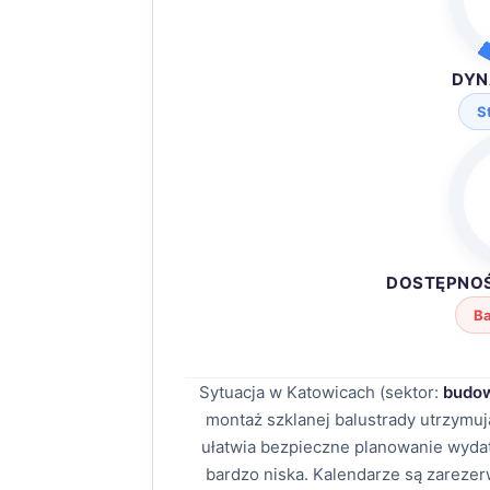
DYN
S
DOSTĘPNO
Ba
Sytuacja w Katowicach (sektor:
budow
montaż szklanej balustrady utrzymu
ułatwia bezpieczne planowanie wydat
bardzo niska. Kalendarze są zareze