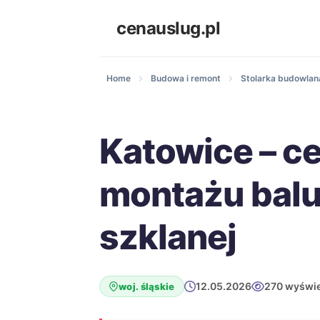
cenauslug.pl
Home
Budowa i remont
Stolarka budowlana
Katowice – c
montażu balu
szklanej
12.05.2026
270 wyświe
woj. śląskie