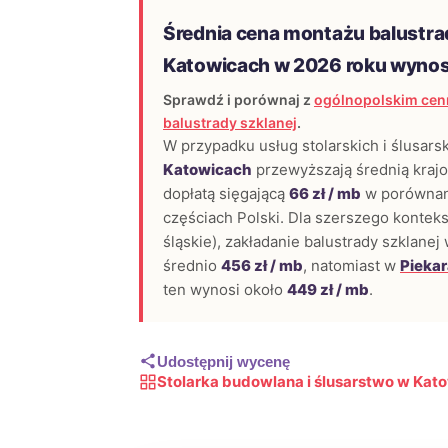
Średnia cena montażu balustra
Katowicach w 2026 roku wyno
Sprawdź i porównaj z
ogólnopolskim cen
balustrady szklanej
.
W przypadku usług stolarskich i ślusars
Katowicach
przewyższają średnią krajow
dopłatą sięgającą
66 zł / mb
w porównan
częściach Polski. Dla szerszego konteks
śląskie), zakładanie balustrady szklanej
średnio
456 zł / mb
, natomiast w
Piekar
ten wynosi około
449 zł / mb
.
Udostępnij wycenę
Stolarka budowlana i ślusarstwo w Kat