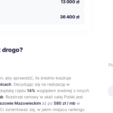
13 000 zł
36 400 zł
t drogo?
Pl
, aby sprawdzić, ile średnio kosztuje
icach
. Decydując się na realizację w
 dopłatę rzędu
14%
względem średniej z innych
mb
. Rozstrzał cenowy w skali całej Polski jest
szowie Mazowieckim
aż po
580 zł / mb
w
Ci zorientować się, w jakim miejscu rankingu