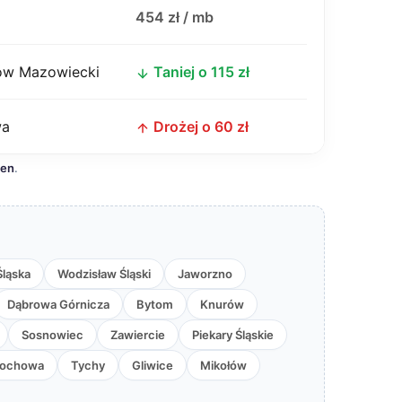
j
454 zł / mb
w Mazowiecki
Taniej o 115 zł
wa
Drożej o 60 zł
cen
.
Śląska
Wodzisław Śląski
Jaworzno
Dąbrowa Górnicza
Bytom
Knurów
Sosnowiec
Zawiercie
Piekary Śląskie
tochowa
Tychy
Gliwice
Mikołów