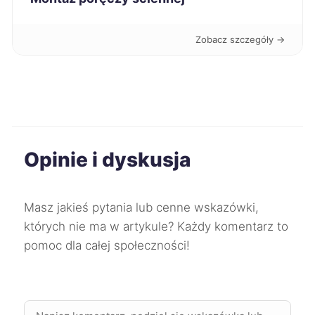
Płock
444 zł
Zobacz szczegóły →
Konin
444 zł
Gniezno
444 zł
Kwidzyn
444 zł
Opinie i dyskusja
Przemyśl
445 zł
TWÓJ REGION
Masz jakieś pytania lub cenne wskazówki,
Sosnowiec
446 zł
których nie ma w artykule? Każdy komentarz to
pomoc dla całej społeczności!
Zawiercie
446 zł
Bolesławiec
447 zł