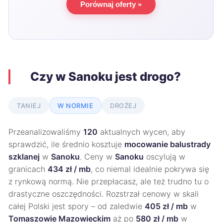
Porównaj oferty »
Czy w Sanoku jest drogo?
TANIEJ
W NORMIE
DROŻEJ
Przeanalizowaliśmy
120
aktualnych wycen, aby
sprawdzić, ile średnio kosztuje
mocowanie balustrady
szklanej
w
Sanoku
. Ceny w
Sanoku
oscylują w
granicach
434 zł / mb
, co niemal idealnie pokrywa się
z rynkową normą. Nie przepłacasz, ale też trudno tu o
drastyczne oszczędności. Rozstrzał cenowy w skali
całej Polski jest spory – od zaledwie
405 zł / mb
w
Tomaszowie Mazowieckim
aż po
580 zł / mb
w