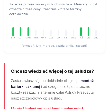
To okres pozasezonowy w budownictwie. Mniejszy popyt
oznacza niższe ceny i znacznie krótsze terminy
oczekiwania.
STY
LUT
MAR
KWI
MAJ
CZE
LIP
SIE
WRZ
PAŹ
LIS
GRU
(styczeń, luty, marzec, październik, listopad)
Chcesz wiedzieć więcej o tej usłudze?
Zastanawiasz się, co dokładnie obejmuje
montaż
barierki szklanej
i od czego zależą ostateczne
koszty realizacji na terenie całej Polski? Przeczytaj
nasz szczegółowy opis usługi.
Montaż balustrady szklanej - pełny opis i