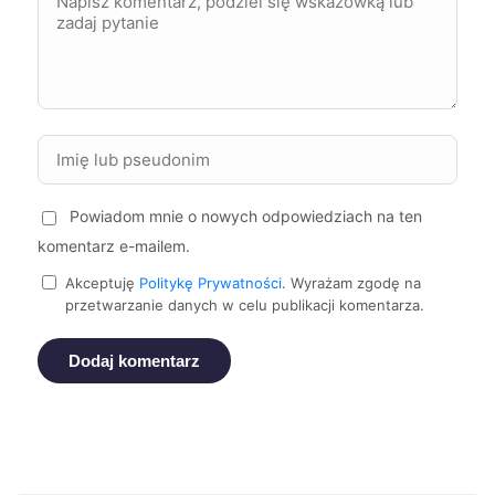
Sieradz
448 zł
Puławy
449 zł
Piekary Śląskie
449 zł
Powiadom mnie o nowych odpowiedziach na ten
Białystok
450 zł
komentarz e-mailem.
Tczew
450 zł
Akceptuję
Politykę Prywatności
. Wyrażam zgodę na
przetwarzanie danych w celu publikacji komentarza.
Starogard Gdański
450 zł
Dodaj komentarz
Świdnica
450 zł
Krosno
450 zł
TWÓJ REGION