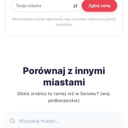
zł
Zgłoś cenę
Weryfikujemy każde zgłoszenie, aby utrzymać najwyższą jakość
cenników.
Porównaj z innymi
miastami
Gdzie zrobisz to taniej niż w Sanoku? (woj.
podkarpackie)