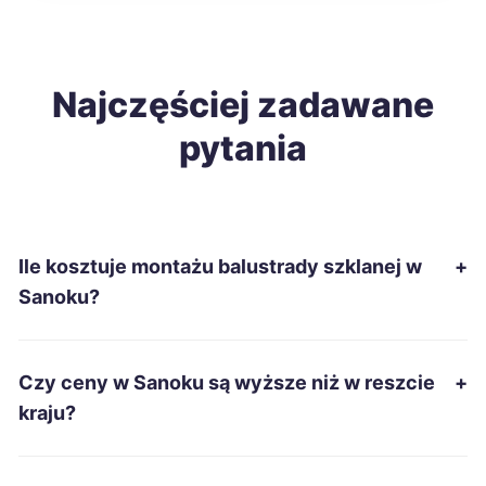
Zamość
418 zł
Mielec
Najczęściej zadawane
421 zł
TWÓJ REGION
pytania
Stargard
422 zł
Jelenia Góra
423 zł
Ile kosztuje montażu balustrady szklanej w
+
Nowa Sól
424 zł
Sanoku?
Pabianice
425 zł
Czy ceny w Sanoku są wyższe niż w reszcie
+
Chełm
425 zł
kraju?
Chojnice
425 zł