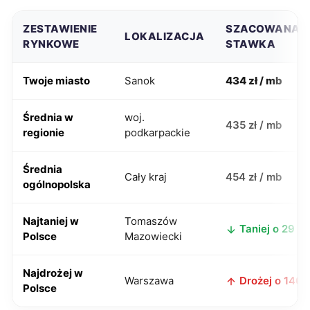
ZESTAWIENIE
SZACOWANA
LOKALIZACJA
RYNKOWE
STAWKA
Twoje miasto
Sanok
434 zł / mb
Średnia w
woj.
435 zł / mb
regionie
podkarpackie
Średnia
Cały kraj
454 zł / mb
ogólnopolska
Najtaniej w
Tomaszów
Taniej o 29 zł
Polsce
Mazowiecki
Najdrożej w
Warszawa
Drożej o 146 z
Polsce