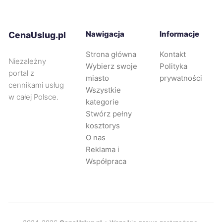
Radom
451 zł
Nawigacja
Informacje
CenaUslug.pl
Piła
451 zł
Strona główna
Kontakt
Niezależny
Wybierz swoje
Polityka
Ciechanów
451 zł
portal z
miasto
prywatności
cennikami usług
Wszystkie
w całej Polsce.
Dębica
451 zł
TWÓJ REGION
kategorie
Stwórz pełny
kosztorys
Żyrardów
452 zł
O nas
Reklama i
Radomsko
452 zł
Współpraca
Zabrze
454 zł
Legnica
454 zł