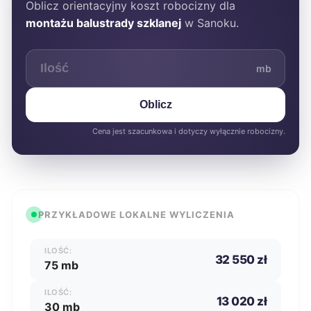
Oblicz orientacyjny koszt robocizny dla
montażu balustrady szklanej
w Sanoku.
mb
Oblicz
Cena jest szacunkowa i dotyczy wyłącznie robocizny.
PRZYKŁADOWE LOKALNE WYLICZENIA
ILOŚĆ:
32 550 zł
75 mb
ILOŚĆ:
13 020 zł
30 mb