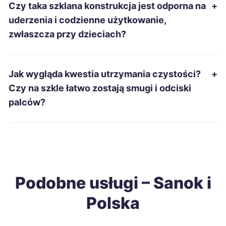
Czy taka szklana konstrukcja jest odporna na
+
Ruda Śląska
426 zł
uderzenia i codzienne użytkowanie,
zwłaszcza przy dzieciach?
Kędzierzyn-Koźle
426 zł
Tarnobrzeg
426 zł
Jak wygląda kwestia utrzymania czystości?
+
TWÓJ REGION
Czy na szkle łatwo zostają smugi i odciski
Starachowice
426 zł
palców?
Ostrołęka
427 zł
Łomża
428 zł
Podobne usługi – Sanok i
Stalowa Wola
429 zł
TWÓJ REGION
Polska
Wodzisław Śląski
429 zł