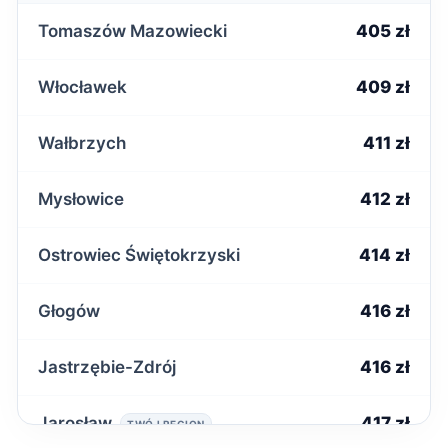
Tomaszów Mazowiecki
405 zł
Włocławek
409 zł
Wałbrzych
411 zł
Mysłowice
412 zł
Ostrowiec Świętokrzyski
414 zł
Głogów
416 zł
Jastrzębie-Zdrój
416 zł
Jarosław
417 zł
TWÓJ REGION