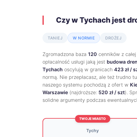
Czy w Tychach jest d
TANIEJ
W NORMIE
DROŻEJ
Zgromadzona baza
120
cenników z całej
opłacalność usługi jaką jest
budowa dren
Tychach
oscylują w granicach
423 zł / s
normą. Nie przepłacasz, ale też trudno t
naszego systemu pochodzą z ofert w
Ki
Warszawie
(najdroższe:
520 zł / szt
). S
solidne argumenty podczas ewentualnyc
TWOJE MIASTO
Tychy