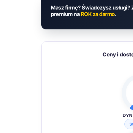
Masz firmę? Świadczysz usługi? 
premium na
ROK za darmo
.
Ceny i dos
DYN
S