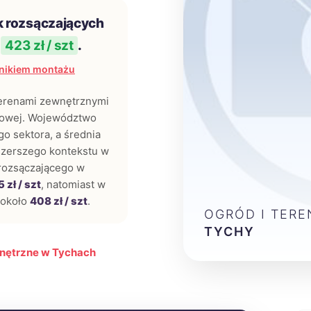
k rozsączających
i
423 zł / szt
.
nikiem montażu
terenami zewnętrznymi
ajowej. Województwo
o sektora, a średnia
 szerszego kontekstu w
 rozsączającego w
 zł / szt
, natomiast w
 około
408 zł / szt
.
OGRÓD I TER
TYCHY
wnętrzne w Tychach