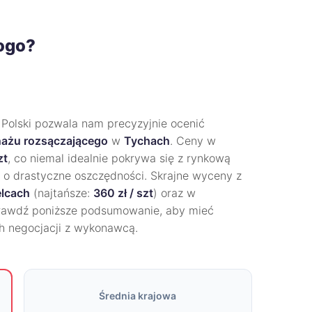
rogo?
 Polski pozwala nam precyzyjnie ocenić
ażu rozsączającego
w
Tychach
. Ceny w
zt
, co niemal idealnie pokrywa się z rynkową
u o drastyczne oszczędności. Skrajne wyceny z
elcach
(najtańsze:
360 zł / szt
) oraz w
prawdź poniższe podsumowanie, aby mieć
h negocjacji z wykonawcą.
Średnia krajowa