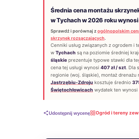
Średnia cena montażu skrzyne
w Tychach w 2026 roku wynos
Sprawdź i porównaj z
ogólnopolskim cen
skrzynek rozsączających
.
Cenniki usług związanych z ogrodem i 
w
Tychach
są na poziomie średniej kr
śląskie
prezentuje typowe stawki dla teg
cena tej usługi wynosi
407 zł / szt
. Dla
regionie (woj. śląskie), montaż drenażu
Jastrzębiu-Zdroju
kosztuje średnio
375
Świętochłowicach
wydatek ten wynosi
Ogród i tereny ze
Udostępnij wycenę