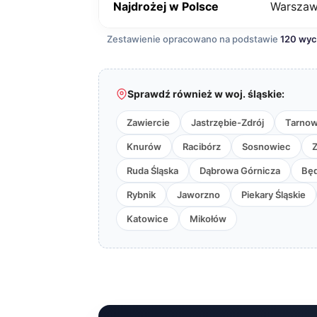
Najdrożej w Polsce
Warsza
Zestawienie opracowano na podstawie
120 wy
Sprawdź również w woj. śląskie:
Zawiercie
Jastrzębie-Zdrój
Tarnow
Knurów
Racibórz
Sosnowiec
Ruda Śląska
Dąbrowa Górnicza
Będ
Rybnik
Jaworzno
Piekary Śląskie
Katowice
Mikołów