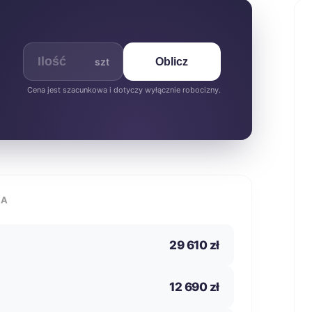
szt
Oblicz
Cena jest szacunkowa i dotyczy wyłącznie robocizny.
IA
29 610 zł
12 690 zł