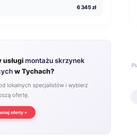
6 345 zł
 usługi
montażu skrzynek
Pl
cych
w Tychach?
 lokalnych specjalistów i wybierz
pszą ofertę.
wnaj oferty »