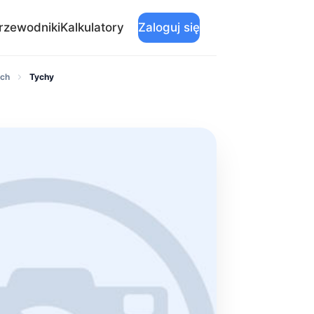
rzewodniki
Kalkulatory
Zaloguj się
ych
Tychy