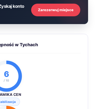
Zyskaj konto
Zarezerwuj miejsce
tępność w Tychach
6
/ 10
AMIKA CEN
tabilizacja