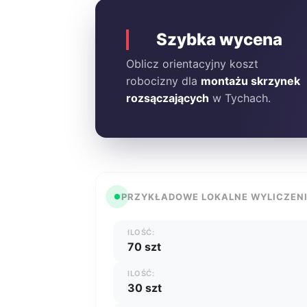
Szybka wycena
Oblicz orientacyjny koszt
robocizny dla
montażu skrzynek
rozsączających
w Tychach.
PRZYKŁADOWE LOKALNE WYLICZEN
ILOŚĆ:
70 szt
ILOŚĆ:
30 szt