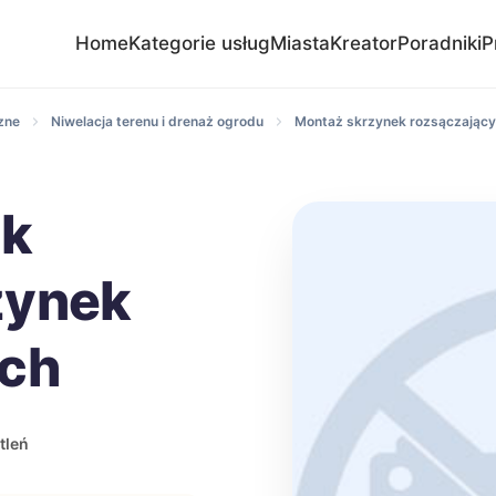
Home
Kategorie usług
Miasta
Kreator
Poradniki
P
zne
Niwelacja terenu i drenaż ogrodu
Montaż skrzynek rozsączając
ik
zynek
ych
tleń