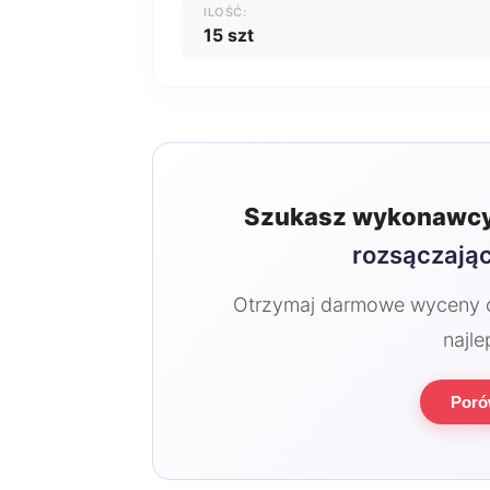
ILOŚĆ:
15 szt
Szukasz wykonawcy
rozsączają
Otrzymaj darmowe wyceny od
najle
Poró