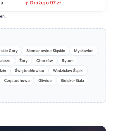
wa
Drożej o 97 zł
cen
.
skie Góry
Siemianowice Śląskie
Mysłowice
Zabrze
Żory
Chorzów
Bytom
zin
Świętochłowice
Wodzisław Śląski
Częstochowa
Gliwice
Bielsko-Biała