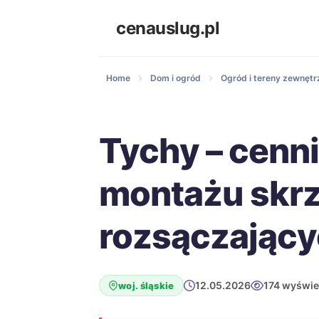
cenauslug.pl
Home
Dom i ogród
Ogród i tereny zewnętr
Tychy – cenn
montażu skr
rozsączając
12.05.2026
174 wyświe
woj. śląskie