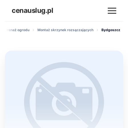
cenauslug.pl
nu i drenaż ogrodu
Montaż skrzynek rozsączających
Bydgoszcz