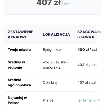
407 zł
/ szt
ZESTAWIENIE
SZACOWANA
LOKALIZACJA
RYNKOWE
STAWKA
Twoje miasto
Bydgoszcz
400 zł / szt
Średnia w
woj. kujawsko-
403 zł / szt
regionie
pomorskie
Średnia
Cały kraj
407 zł / szt
ogólnopolska
Najtaniej w
Kielce
Taniej o 40 zł
Polsce