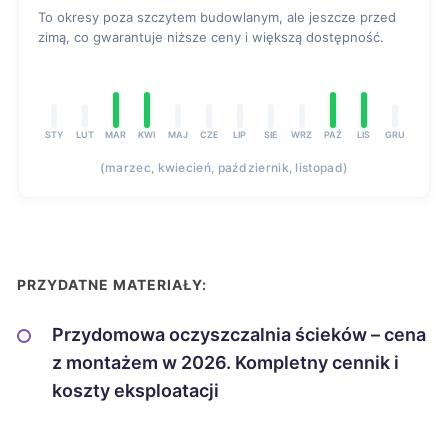
To okresy poza szczytem budowlanym, ale jeszcze przed
zimą, co gwarantuje niższe ceny i większą dostępność.
STY
LUT
MAR
KWI
MAJ
CZE
LIP
SIE
WRZ
PAŹ
LIS
GRU
(marzec, kwiecień, październik, listopad)
PRZYDATNE MATERIAŁY:
Przydomowa oczyszczalnia ścieków – cena
z montażem w 2026. Kompletny cennik i
koszty eksploatacji