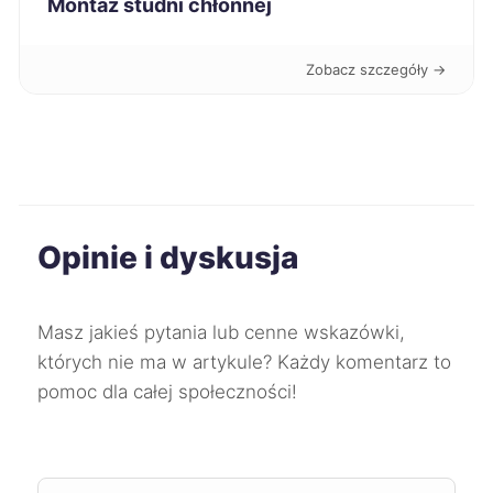
Montaż studni chłonnej
Tarnów
397 zł
Zobacz szczegóły →
Legnica
397 zł
Suwałki
397 zł
Żyrardów
397 zł
Opinie i dyskusja
Słupsk
398 zł
Masz jakieś pytania lub cenne wskazówki,
Żory
398 zł
których nie ma w artykule? Każdy komentarz to
pomoc dla całej społeczności!
Konin
398 zł
Zduńska Wola
398 zł