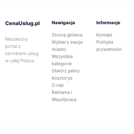
Bolesławiec
405 zł
Nawigacja
Informacje
CenaUslug.pl
Świdnica
406 zł
Strona główna
Kontakt
Niezależny
Wybierz swoje
Polityka
Nowy Sącz
408 zł
portal z
miasto
prywatności
cennikami usług
Wszystkie
w całej Polsce.
Dąbrowa Górnicza
408 zł
kategorie
Stwórz pełny
kosztorys
Będzin
408 zł
O nas
Reklama i
Oświęcim
408 zł
Współpraca
Świętochłowice
408 zł
Wodzisław Śląski
408 zł