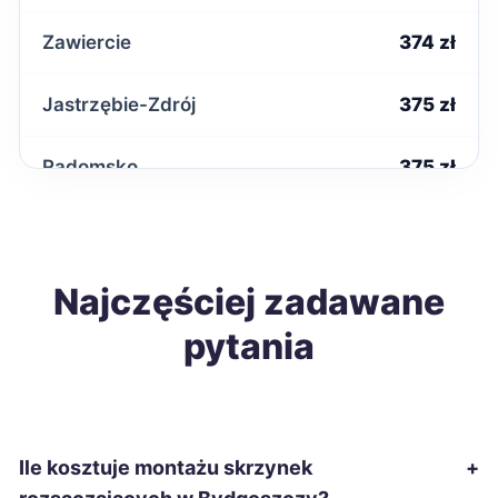
Zawiercie
374 zł
Jastrzębie-Zdrój
375 zł
Radomsko
375 zł
Chełm
376 zł
Krosno
Najczęściej zadawane
376 zł
pytania
Zamość
378 zł
Szczecinek
379 zł
Ile kosztuje montażu skrzynek
+
Starachowice
379 zł