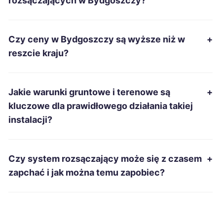
rozsączających w Bydgoszczy?
Rzeszów
380 zł
Czy ceny w Bydgoszczy są wyższe niż w
+
Tarnowskie Góry
380 zł
reszcie kraju?
Siemianowice Śląskie
380 zł
Jakie warunki gruntowe i terenowe są
+
Sanok
380 zł
kluczowe dla prawidłowego działania takiej
instalacji?
Przemyśl
380 zł
Tarnobrzeg
381 zł
Czy system rozsączający może się z czasem
+
zapchać i jak można temu zapobiec?
Mielec
382 zł
Ełk
383 zł