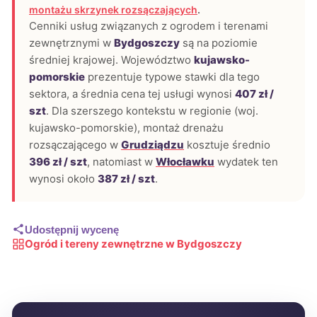
montażu skrzynek rozsączających
.
Cenniki usług związanych z ogrodem i terenami
zewnętrznymi w
Bydgoszczy
są na poziomie
średniej krajowej. Województwo
kujawsko-
pomorskie
prezentuje typowe stawki dla tego
sektora, a średnia cena tej usługi wynosi
407 zł /
szt
. Dla szerszego kontekstu w regionie (woj.
kujawsko-pomorskie), montaż drenażu
rozsączającego w
Grudziądzu
kosztuje średnio
396 zł / szt
, natomiast w
Włocławku
wydatek ten
wynosi około
387 zł / szt
.
Udostępnij wycenę
Ogród i tereny zewnętrzne w Bydgoszczy