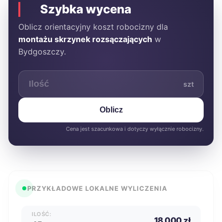
Szybka wycena
Oblicz orientacyjny koszt robocizny dla
montażu skrzynek rozsączających
w
Bydgoszczy.
szt
Oblicz
Cena jest szacunkowa i dotyczy wyłącznie robocizny.
PRZYKŁADOWE LOKALNE WYLICZENIA
ILOŚĆ:
18 000 zł