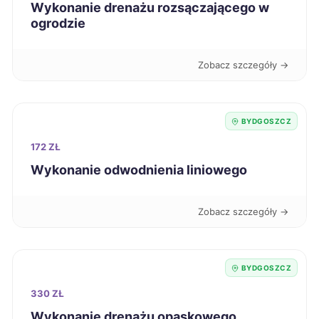
Wykonanie drenażu rozsączającego w
ogrodzie
Tczew
390 zł
Zobacz szczegóły →
Dębica
390 zł
Elbląg
391 zł
BYDGOSZCZ
Sieradz
391 zł
172 ZŁ
Wykonanie odwodnienia liniowego
Radom
392 zł
Zobacz szczegóły →
Piła
392 zł
Kutno
392 zł
BYDGOSZCZ
330 ZŁ
Racibórz
392 zł
Wykonanie drenażu opaskowego