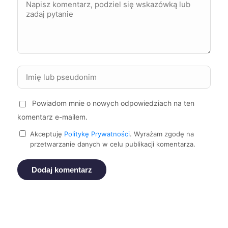
Bydgoszcz
400 zł
TWOJE MIASTO
Chorzów
400 zł
Jelenia Góra
400 zł
Powiadom mnie o nowych odpowiedziach na ten
Bytom
400 zł
komentarz e-mailem.
Piotrków Trybunalski
400 zł
Akceptuję
Politykę Prywatności
. Wyrażam zgodę na
przetwarzanie danych w celu publikacji komentarza.
Zgierz
401 zł
Dodaj komentarz
Leszno
402 zł
Ruda Śląska
402 zł