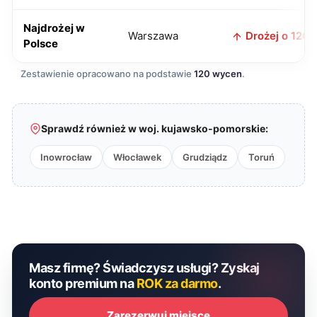
Najdrożej w
Warszawa
Drożej o 120 z
Polsce
Zestawienie opracowano na podstawie
120 wycen
.
Sprawdź również w woj. kujawsko-pomorskie:
Inowrocław
Włocławek
Grudziądz
Toruń
Masz firmę? Świadczysz usługi? Zyskaj
konto premium na
ROK za darmo
.
Zarezerwuj miejsce