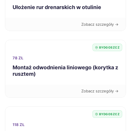
Ułożenie rur drenarskich w otulinie
Chojnice
386 zł
Zobacz szczegóły →
Mysłowice
387 zł
Włocławek
387 zł
TWÓJ REGION
BYDGOSZCZ
78 ZŁ
Żary
387 zł
Montaż odwodnienia liniowego (korytka z
rusztem)
Pabianice
388 zł
Zobacz szczegóły →
Knurów
388 zł
Biała Podlaska
388 zł
BYDGOSZCZ
118 ZŁ
Lublin
390 zł