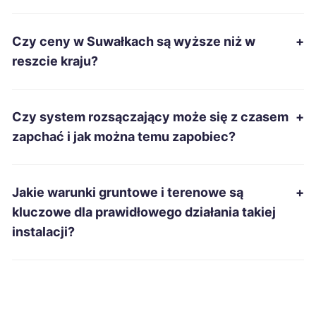
Rzeszów
380 zł
Czy ceny w Suwałkach są wyższe niż w
+
Tarnowskie Góry
380 zł
reszcie kraju?
Siemianowice Śląskie
380 zł
Czy system rozsączający może się z czasem
+
Sanok
380 zł
zapchać i jak można temu zapobiec?
Przemyśl
380 zł
Jakie warunki gruntowe i terenowe są
+
Tarnobrzeg
381 zł
kluczowe dla prawidłowego działania takiej
instalacji?
Mielec
382 zł
Ełk
383 zł