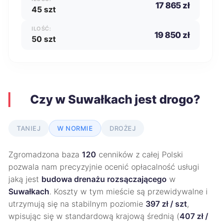
17 865 zł
45 szt
ILOŚĆ:
19 850 zł
50 szt
Czy w Suwałkach jest drogo?
TANIEJ
W NORMIE
DROŻEJ
Zgromadzona baza
120
cenników z całej Polski
pozwala nam precyzyjnie ocenić opłacalność usługi
jaką jest
budowa drenażu rozsączającego
w
Suwałkach
. Koszty w tym mieście są przewidywalne i
utrzymują się na stabilnym poziomie
397 zł / szt
,
wpisując się w standardową krajową średnią (
407 zł /