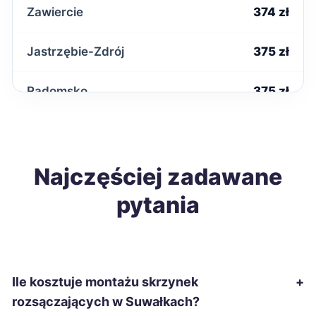
Zawiercie
374 zł
Jastrzębie-Zdrój
375 zł
Radomsko
375 zł
Chełm
376 zł
Krosno
Najczęściej zadawane
376 zł
pytania
Zamość
378 zł
Szczecinek
379 zł
Ile kosztuje montażu skrzynek
+
Starachowice
379 zł
rozsączających w Suwałkach?