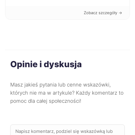
Tarnów
397 zł
Zobacz szczegóły →
Legnica
397 zł
Suwałki
397 zł
TWOJE MIASTO
Żyrardów
397 zł
Opinie i dyskusja
Słupsk
398 zł
Masz jakieś pytania lub cenne wskazówki,
Żory
398 zł
których nie ma w artykule? Każdy komentarz to
pomoc dla całej społeczności!
Konin
398 zł
Zduńska Wola
398 zł