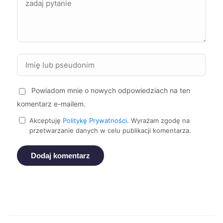
Bydgoszcz
400 zł
Chorzów
400 zł
Jelenia Góra
400 zł
Powiadom mnie o nowych odpowiedziach na ten
Bytom
400 zł
komentarz e-mailem.
Piotrków Trybunalski
400 zł
Akceptuję
Politykę Prywatności
. Wyrażam zgodę na
przetwarzanie danych w celu publikacji komentarza.
Zgierz
401 zł
Dodaj komentarz
Leszno
402 zł
Ruda Śląska
402 zł