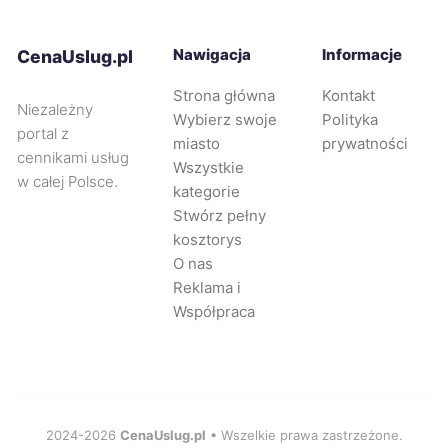
Bolesławiec
405 zł
Nawigacja
Informacje
CenaUslug.pl
Świdnica
406 zł
Strona główna
Kontakt
Niezależny
Wybierz swoje
Polityka
Nowy Sącz
408 zł
portal z
miasto
prywatności
cennikami usług
Wszystkie
w całej Polsce.
Dąbrowa Górnicza
408 zł
kategorie
Stwórz pełny
kosztorys
Będzin
408 zł
O nas
Reklama i
Oświęcim
408 zł
Współpraca
Świętochłowice
408 zł
Wodzisław Śląski
408 zł
2024-2026
CenaUslug.pl
• Wszelkie prawa zastrzeżone.