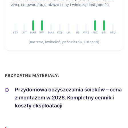
zimą, co gwarantuje niższe ceny i większą dostępność.
STY
LUT
MAR
KWI
MAJ
CZE
LIP
SIE
WRZ
PAŹ
LIS
GRU
(marzec, kwiecień, październik, listopad)
PRZYDATNE MATERIAŁY:
Przydomowa oczyszczalnia ścieków – cena
z montażem w 2026. Kompletny cennik i
koszty eksploatacji