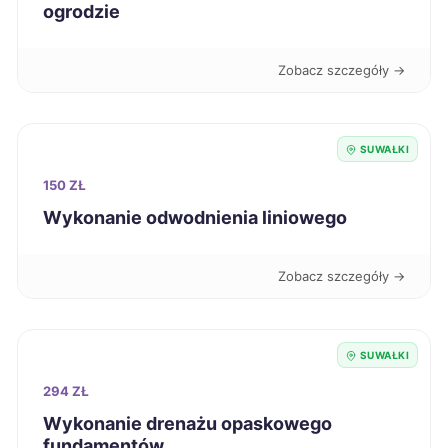
ogrodzie
Tczew
390 zł
Zobacz szczegóły →
Dębica
390 zł
Elbląg
391 zł
SUWAŁKI
Sieradz
391 zł
150 ZŁ
Wykonanie odwodnienia liniowego
Radom
392 zł
Zobacz szczegóły →
Piła
392 zł
Kutno
392 zł
SUWAŁKI
294 ZŁ
Racibórz
392 zł
Wykonanie drenażu opaskowego
fundamentów