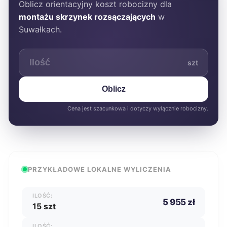
Oblicz orientacyjny koszt robocizny dla
montażu skrzynek rozsączających
w
Suwałkach.
szt
Oblicz
Cena jest szacunkowa i dotyczy wyłącznie robocizny.
PRZYKŁADOWE LOKALNE WYLICZENIA
ILOŚĆ:
5 955 zł
15 szt
ILOŚĆ: