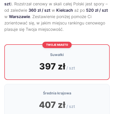
szt
). Rozstrzał cenowy w skali całej Polski jest spory –
od zaledwie
360 zł / szt
w
Kielcach
aż po
520 zł / szt
w
Warszawie
. Zestawienie poniżej pomoże Ci
zorientować się, w jakim miejscu rankingu cenowego
plasuje się Twoja miejscowość.
TWOJE MIASTO
Suwałki
397 zł
/ szt
Średnia krajowa
407 zł
/ szt