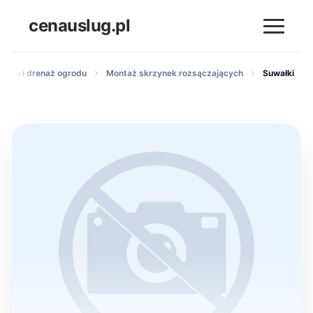
cenauslug.pl
erenu i drenaż ogrodu
Montaż skrzynek rozsączających
Suwałki