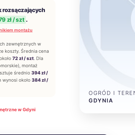
k rozsączających
9 zł / szt
.
nikiem montażu
nach zewnętrznych w
ze koszty. Średnia cena
 około
72 zł / szt
. Dla
omorskie), montaż
sztuje średnio
394 zł /
n wynosi około
384 zł /
OGRÓD I TER
GDYNIA
wnętrzne w Gdyni