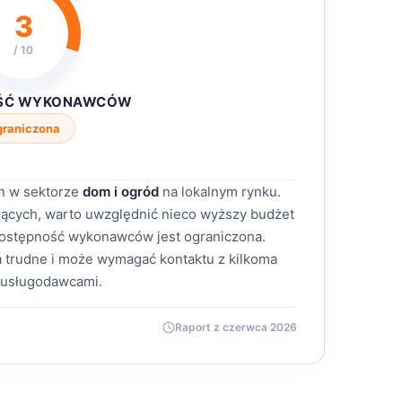
3
/ 10
ŚĆ WYKONAWCÓW
graniczona
n w sektorze
dom i ogród
na lokalnym rynku.
ających, warto uwzględnić nieco wyższy budżet
 Dostępność wykonawców jest ograniczona.
 trudne i może wymagać kontaktu z kilkoma
 usługodawcami.
Raport z czerwca 2026