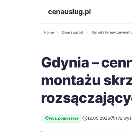
cenauslug.pl
Home
Dom i ogród
Ogród i tereny zewnętr
Gdynia – cen
montażu skr
rozsączając
12.05.2026
172 wyś
woj. pomorskie