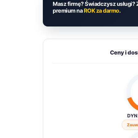
Masz firmę? Świadczysz usługi? 
premium na
ROK za darmo
.
Ceny i do
DYN
Zauw