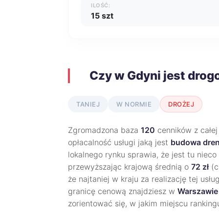
ILOŚĆ:
15 szt
Czy w Gdyni jest drog
TANIEJ
W NORMIE
DROŻEJ
Zgromadzona baza
120
cenników z całej
opłacalność usługi jaką jest
budowa dren
lokalnego rynku sprawia, że jest tu nieco
przewyższając krajową średnią o
72 zł
(c
że najtaniej w kraju za realizację tej usłu
granicę cenową znajdziesz w
Warszawie
zorientować się, w jakim miejscu rankin