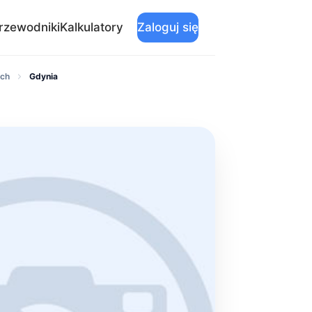
rzewodniki
Kalkulatory
Zaloguj się
ych
Gdynia