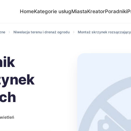
Home
Kategorie usług
Miasta
Kreator
Poradniki
P
zne
Niwelacja terenu i drenaż ogrodu
Montaż skrzynek rozsączając
nik
zynek
ych
wietleń