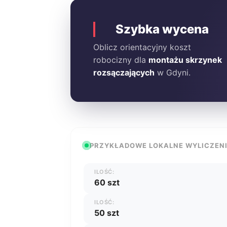
Szybka wycena
Oblicz orientacyjny koszt
robocizny dla
montażu skrzynek
rozsączających
w Gdyni.
PRZYKŁADOWE LOKALNE WYLICZEN
ILOŚĆ:
60 szt
ILOŚĆ:
50 szt