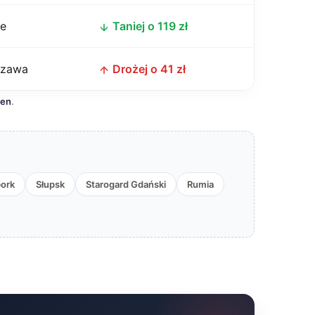
ce
Taniej o 119 zł
szawa
Drożej o 41 zł
cen
.
ork
Słupsk
Starogard Gdański
Rumia