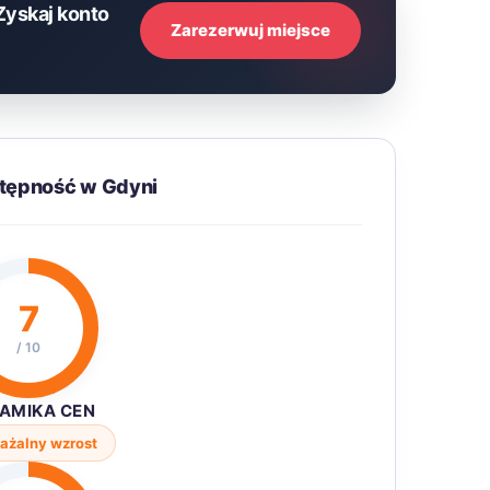
Zyskaj konto
Zarezerwuj miejsce
stępność w Gdyni
7
/ 10
AMIKA CEN
ażalny wzrost