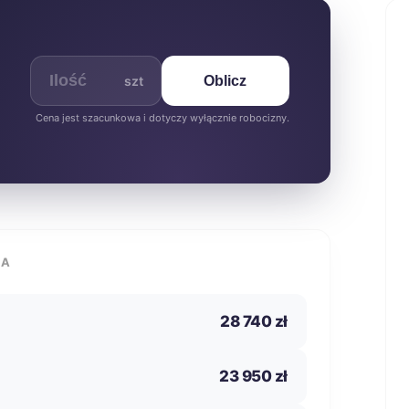
szt
Oblicz
Cena jest szacunkowa i dotyczy wyłącznie robocizny.
IA
28 740 zł
23 950 zł