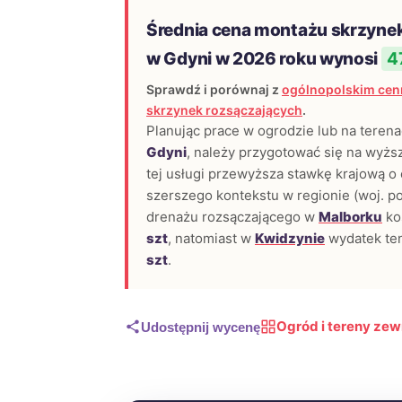
Średnia cena montażu skrzyne
w Gdyni w 2026 roku wynosi
47
Sprawdź i porównaj z
ogólnopolskim cen
skrzynek rozsączających
.
Planując prace w ogrodzie lub na tere
Gdyni
, należy przygotować się na wyżs
tej usługi przewyższa stawkę krajową o
szerszego kontekstu w regionie (woj. p
drenażu rozsączającego w
Malborku
ko
szt
, natomiast w
Kwidzynie
wydatek te
szt
.
Ogród i tereny ze
Udostępnij wycenę