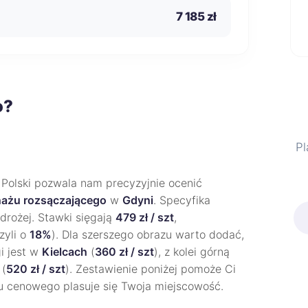
7 185 zł
o?
Pl
 Polski pozwala nam precyzyjnie ocenić
ażu rozsączającego
w
Gdyni
. Specyfika
 drożej. Stawki sięgają
479 zł / szt
,
zyli o
18%
). Dla szerszego obrazu warto dodać,
gi jest w
Kielcach
(
360 zł / szt
), z kolei górną
(
520 zł / szt
). Zestawienie poniżej pomoże Ci
gu cenowego plasuje się Twoja miejscowość.