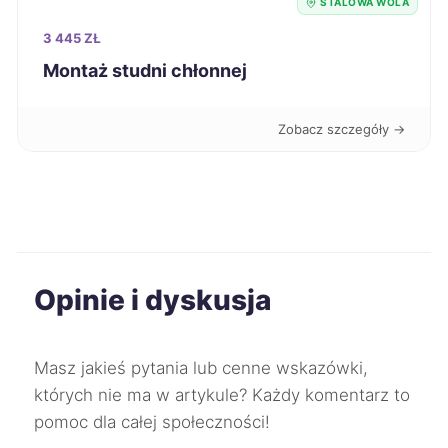
STALOWA WOLA
3 445 ZŁ
Zabrze
397 zł
Montaż studni chłonnej
Tarnów
397 zł
Zobacz szczegóły →
Legnica
397 zł
Suwałki
397 zł
Żyrardów
397 zł
Opinie i dyskusja
Słupsk
398 zł
Masz jakieś pytania lub cenne wskazówki,
Żory
398 zł
których nie ma w artykule? Każdy komentarz to
pomoc dla całej społeczności!
Konin
398 zł