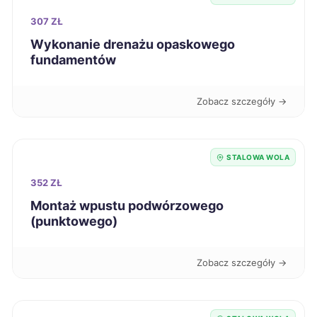
307 ZŁ
Racibórz
392 zł
Wykonanie drenażu opaskowego
fundamentów
Lubin
394 zł
Zobacz szczegóły →
Stargard
394 zł
Głogów
394 zł
STALOWA WOLA
352 ZŁ
Malbork
394 zł
Montaż wpustu podwórzowego
(punktowego)
Sosnowiec
396 zł
Zobacz szczegóły →
Siedlce
396 zł
Grudziądz
396 zł