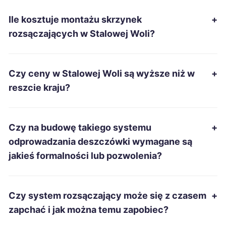
Ile kosztuje montażu skrzynek
+
Starachowice
379 zł
rozsączających w Stalowej Woli?
Rzeszów
380 zł
TWÓJ REGION
Czy ceny w Stalowej Woli są wyższe niż w
+
Tarnowskie Góry
380 zł
reszcie kraju?
Siemianowice Śląskie
380 zł
Czy na budowę takiego systemu
+
Sanok
380 zł
TWÓJ REGION
odprowadzania deszczówki wymagane są
jakieś formalności lub pozwolenia?
Przemyśl
380 zł
TWÓJ REGION
Tarnobrzeg
381 zł
Czy system rozsączający może się z czasem
+
TWÓJ REGION
zapchać i jak można temu zapobiec?
Mielec
382 zł
TWÓJ REGION