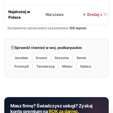
Najdrożej w
Warszawa
Drożej o 109 z
Polsce
Zestawienie opracowano na podstawie
120 wycen
.
Sprawdź również w woj. podkarpackie:
Jarosław
Krosno
Rzeszów
Sanok
Przemyśl
Tarnobrzeg
Mielec
Dębica
Masz firmę? Świadczysz usługi? Zyskaj
konto premium na
ROK za darmo
.