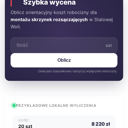
Szybka wycena
Oblicz orientacyjny koszt robocizny dla
montażu skrzynek rozsączających
w Stalowej
Woli.
szt
Oblicz
Cena jest szacunkowa i dotyczy wyłącznie robocizny.
PRZYKŁADOWE LOKALNE WYLICZENIA
ILOŚĆ:
8 220 zł
20 szt