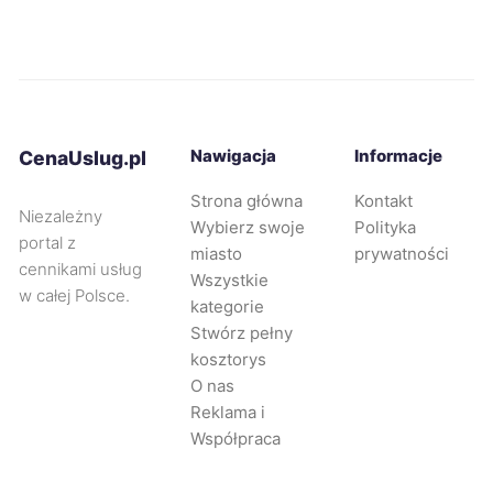
Ruda Śląska
402 zł
Bolesławiec
405 zł
Nawigacja
Informacje
CenaUslug.pl
Świdnica
406 zł
Strona główna
Kontakt
Niezależny
Wybierz swoje
Polityka
Nowy Sącz
408 zł
portal z
miasto
prywatności
cennikami usług
Wszystkie
w całej Polsce.
Dąbrowa Górnicza
408 zł
kategorie
Stwórz pełny
kosztorys
Będzin
408 zł
O nas
Reklama i
Oświęcim
408 zł
Współpraca
Świętochłowice
408 zł