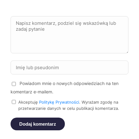
Zduńska Wola
398 zł
Bydgoszcz
400 zł
Chorzów
400 zł
Jelenia Góra
400 zł
Powiadom mnie o nowych odpowiedziach na ten
Bytom
400 zł
komentarz e-mailem.
Piotrków Trybunalski
400 zł
Akceptuję
Politykę Prywatności
. Wyrażam zgodę na
przetwarzanie danych w celu publikacji komentarza.
Zgierz
401 zł
Dodaj komentarz
Leszno
402 zł