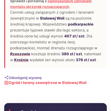
Sprawdź i porównaj z
ogólnopolskim cennikiem
montażu skrzynek rozsączających
.
Cenniki usług związanych z ogrodem i terenami
zewnętrznymi w
Stalowej Woli
są na poziomie
średniej krajowej. Województwo
podkarpackie
prezentuje typowe stawki dla tego sektora, a
średnia cena tej usługi wynosi
407 zł / szt
. Dla
szerszego kontekstu w regionie (woj.
podkarpackie), montaż drenażu rozsączającego w
Rzeszowie
kosztuje średnio
380 zł / szt
, natomiast
w
Krośnie
wydatek ten wynosi około
376 zł / szt
.
Udostępnij wycenę
Ogród i tereny zewnętrzne w Stalowej Woli