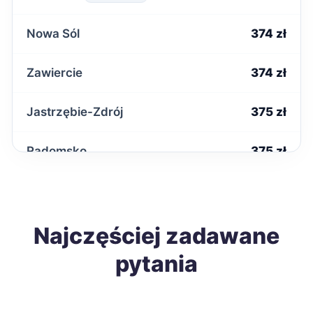
Nowa Sól
374 zł
Zawiercie
374 zł
Jastrzębie-Zdrój
375 zł
Radomsko
375 zł
Chełm
376 zł
Krosno
Najczęściej zadawane
376 zł
TWÓJ REGION
pytania
Zamość
378 zł
Szczecinek
379 zł