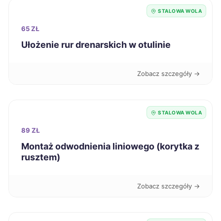
STALOWA WOLA
Łomża
386 zł
65 ZŁ
Ułożenie rur drenarskich w otulinie
Chojnice
386 zł
Zobacz szczegóły →
Mysłowice
387 zł
Włocławek
387 zł
STALOWA WOLA
89 ZŁ
Żary
387 zł
Montaż odwodnienia liniowego (korytka z
rusztem)
Pabianice
388 zł
Zobacz szczegóły →
Knurów
388 zł
Biała Podlaska
388 zł