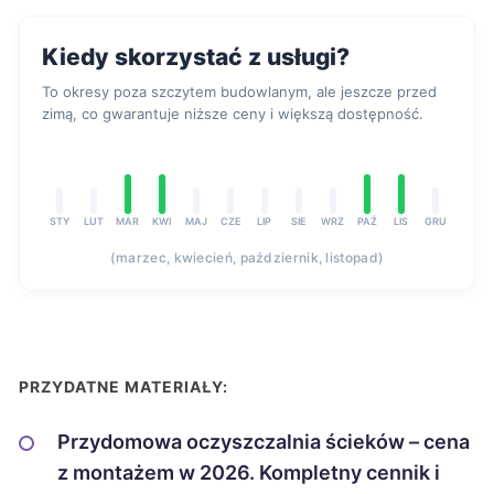
Kiedy skorzystać z usługi?
To okresy poza szczytem budowlanym, ale jeszcze przed
zimą, co gwarantuje niższe ceny i większą dostępność.
STY
LUT
MAR
KWI
MAJ
CZE
LIP
SIE
WRZ
PAŹ
LIS
GRU
(marzec, kwiecień, październik, listopad)
PRZYDATNE MATERIAŁY:
Przydomowa oczyszczalnia ścieków – cena
z montażem w 2026. Kompletny cennik i