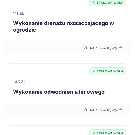
STALOWA WOLA
111 ZŁ
Lublin
390 zł
Wykonanie drenażu rozsączającego w
ogrodzie
Tczew
390 zł
Zobacz szczegóły →
Dębica
390 zł
TWÓJ REGION
Elbląg
391 zł
STALOWA WOLA
Sieradz
391 zł
145 ZŁ
Wykonanie odwodnienia liniowego
Radom
392 zł
Zobacz szczegóły →
Piła
392 zł
Kutno
392 zł
STALOWA WOLA