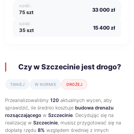
ILOŚĆ:
33 000 zł
75 szt
ILOŚĆ:
15 400 zł
35 szt
Czy w Szczecinie jest drogo?
TANIEJ
W NORMIE
DROŻEJ
Przeanalizowaliśmy
120
aktualnych wycen, aby
sprawdzić, ile średnio kosztuje
budowa drenażu
rozsączającego
w
Szczecinie
. Decydując się na
realizację w
Szczecinie
, musisz przygotować się na
dopłatę rzędu
8%
względem średniej z innych