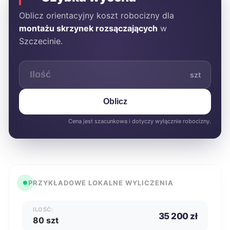
Oblicz orientacyjny koszt robocizny dla
montażu skrzynek rozsączających
w
Szczecinie.
szt
Oblicz
Cena jest szacunkowa i dotyczy wyłącznie robocizny.
PRZYKŁADOWE LOKALNE WYLICZENIA
ILOŚĆ:
35 200 zł
80 szt