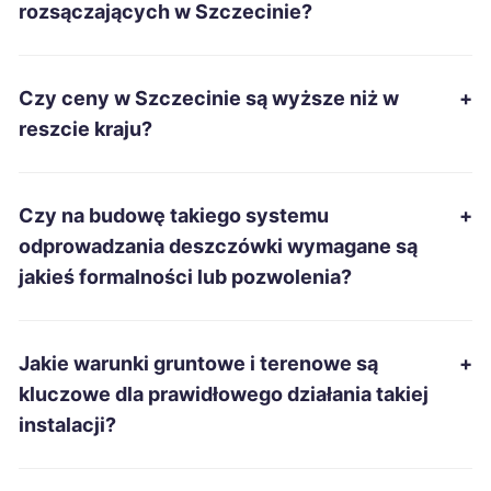
rozsączających w Szczecinie?
Rzeszów
380 zł
Czy ceny w Szczecinie są wyższe niż w
+
Tarnowskie Góry
380 zł
reszcie kraju?
Siemianowice Śląskie
380 zł
Czy na budowę takiego systemu
+
Sanok
380 zł
odprowadzania deszczówki wymagane są
jakieś formalności lub pozwolenia?
Przemyśl
380 zł
Tarnobrzeg
381 zł
Jakie warunki gruntowe i terenowe są
+
kluczowe dla prawidłowego działania takiej
Mielec
382 zł
instalacji?
Ełk
383 zł