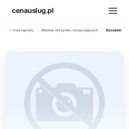
cenauslug.pl
renu i drenaż ogrodu
Montaż skrzynek rozsączających
Szczecin