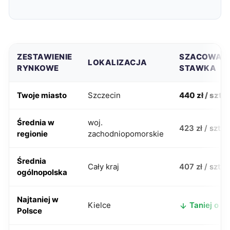
ZESTAWIENIE
SZACOWAN
LOKALIZACJA
RYNKOWE
STAWKA
Twoje miasto
Szczecin
440 zł / szt
Średnia w
woj.
423 zł / szt
regionie
zachodniopomorskie
Średnia
Cały kraj
407 zł / szt
ogólnopolska
Najtaniej w
Kielce
Taniej o 80
Polsce