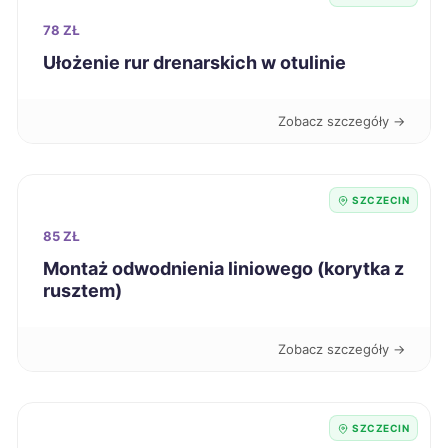
78 ZŁ
Chojnice
386 zł
Ułożenie rur drenarskich w otulinie
Mysłowice
387 zł
Zobacz szczegóły →
Włocławek
387 zł
SZCZECIN
Żary
387 zł
85 ZŁ
Montaż odwodnienia liniowego (korytka z
Pabianice
388 zł
rusztem)
Knurów
388 zł
Zobacz szczegóły →
Biała Podlaska
388 zł
SZCZECIN
Lublin
390 zł