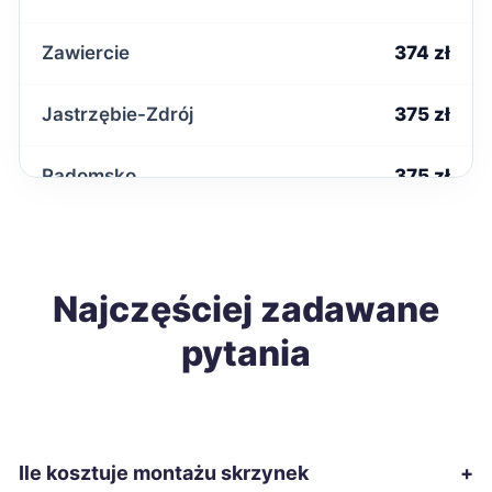
Zawiercie
374 zł
Jastrzębie-Zdrój
375 zł
Radomsko
375 zł
Chełm
376 zł
Krosno
Najczęściej zadawane
376 zł
pytania
Zamość
378 zł
Szczecinek
379 zł
TWÓJ REGION
Ile kosztuje montażu skrzynek
+
Starachowice
379 zł