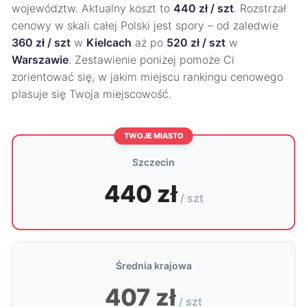
województw. Aktualny koszt to
440 zł / szt
. Rozstrzał
cenowy w skali całej Polski jest spory – od zaledwie
360 zł / szt
w
Kielcach
aż po
520 zł / szt
w
Warszawie
. Zestawienie poniżej pomoże Ci
zorientować się, w jakim miejscu rankingu cenowego
plasuje się Twoja miejscowość.
TWOJE MIASTO
Szczecin
440 zł
/ szt
Średnia krajowa
407 zł
/ szt