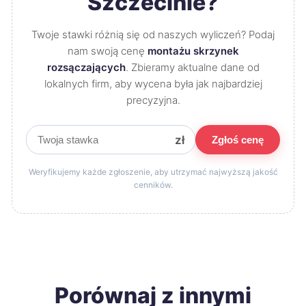
Szczecinie?
Twoje stawki różnią się od naszych wyliczeń? Podaj
nam swoją cenę
montażu skrzynek
rozsączających
. Zbieramy aktualne dane od
lokalnych firm, aby wycena była jak najbardziej
precyzyjna.
zł
Zgłoś cenę
Weryfikujemy każde zgłoszenie, aby utrzymać najwyższą jakość
cenników.
Porównaj z innymi