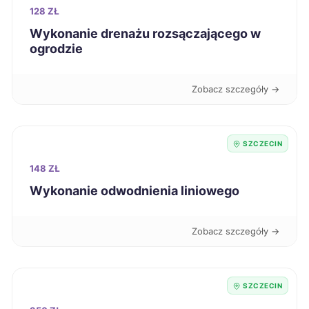
128 ZŁ
Tczew
Wykonanie drenażu rozsączającego w
390 zł
ogrodzie
Dębica
390 zł
Zobacz szczegóły →
Elbląg
391 zł
SZCZECIN
Sieradz
391 zł
148 ZŁ
Radom
392 zł
Wykonanie odwodnienia liniowego
Piła
392 zł
Zobacz szczegóły →
Kutno
392 zł
SZCZECIN
Racibórz
392 zł