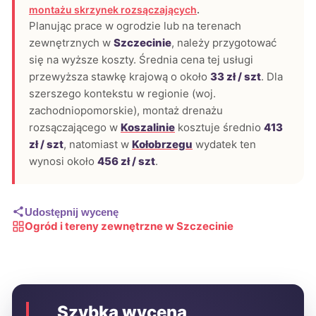
montażu skrzynek rozsączających
.
Planując prace w ogrodzie lub na terenach
zewnętrznych w
Szczecinie
, należy przygotować
się na wyższe koszty. Średnia cena tej usługi
przewyższa stawkę krajową o około
33 zł / szt
. Dla
szerszego kontekstu w regionie (woj.
zachodniopomorskie), montaż drenażu
rozsączającego w
Koszalinie
kosztuje średnio
413
zł / szt
, natomiast w
Kołobrzegu
wydatek ten
wynosi około
456 zł / szt
.
Udostępnij wycenę
Ogród i tereny zewnętrzne w Szczecinie
Szybka wycena