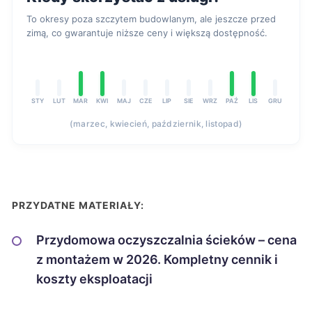
To okresy poza szczytem budowlanym, ale jeszcze przed
zimą, co gwarantuje niższe ceny i większą dostępność.
STY
LUT
MAR
KWI
MAJ
CZE
LIP
SIE
WRZ
PAŹ
LIS
GRU
(marzec, kwiecień, październik, listopad)
PRZYDATNE MATERIAŁY:
Przydomowa oczyszczalnia ścieków – cena
z montażem w 2026. Kompletny cennik i
koszty eksploatacji