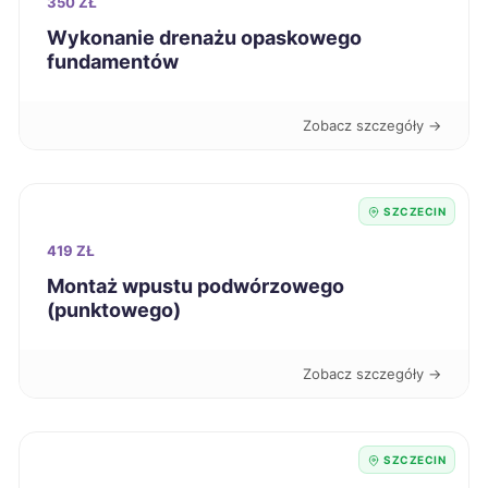
350 ZŁ
Wykonanie drenażu opaskowego
Lubin
394 zł
fundamentów
Stargard
394 zł
TWÓJ REGION
Zobacz szczegóły →
Głogów
394 zł
SZCZECIN
Malbork
394 zł
419 ZŁ
Montaż wpustu podwórzowego
Sosnowiec
396 zł
(punktowego)
Siedlce
396 zł
Zobacz szczegóły →
Grudziądz
396 zł
SZCZECIN
Zabrze
397 zł