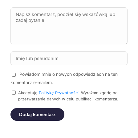
Bydgoszcz
400 zł
Chorzów
400 zł
Jelenia Góra
400 zł
Bytom
400 zł
Powiadom mnie o nowych odpowiedziach na ten
komentarz e-mailem.
Piotrków Trybunalski
400 zł
Akceptuję
Politykę Prywatności
. Wyrażam zgodę na
przetwarzanie danych w celu publikacji komentarza.
Zgierz
401 zł
Dodaj komentarz
Leszno
402 zł
Ruda Śląska
402 zł