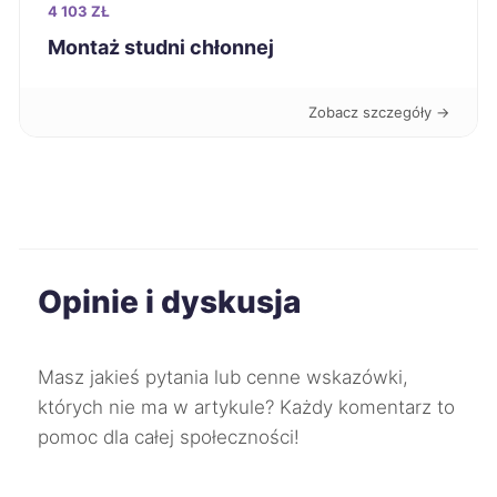
4 103 ZŁ
Montaż studni chłonnej
Tarnów
397 zł
Zobacz szczegóły →
Legnica
397 zł
Suwałki
397 zł
Żyrardów
397 zł
Opinie i dyskusja
Słupsk
398 zł
Żory
398 zł
Masz jakieś pytania lub cenne wskazówki,
których nie ma w artykule? Każdy komentarz to
Konin
398 zł
pomoc dla całej społeczności!
Zduńska Wola
398 zł