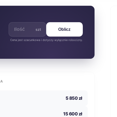
szt
Oblicz
Cena jest szacunkowa i dotyczy wyłącznie robocizny.
IA
5 850 zł
15 600 zł