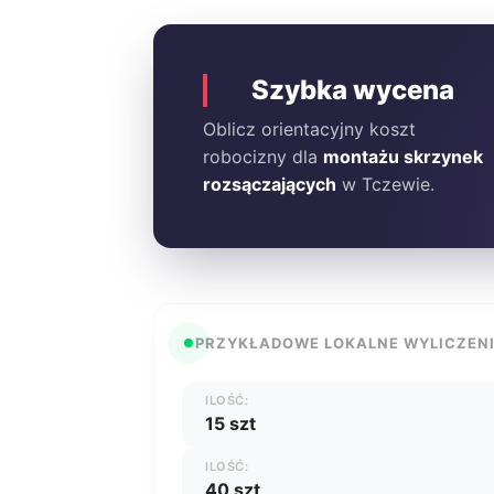
Szybka wycena
Oblicz orientacyjny koszt
robocizny dla
montażu skrzynek
rozsączających
w Tczewie.
PRZYKŁADOWE LOKALNE WYLICZEN
ILOŚĆ:
15 szt
ILOŚĆ:
40 szt