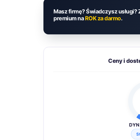
Masz firmę? Świadczysz usługi? 
premium na
ROK za darmo
.
Ceny i dos
DYN
S