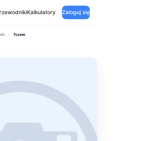
rzewodniki
Kalkulatory
Zaloguj się
ych
Tczew