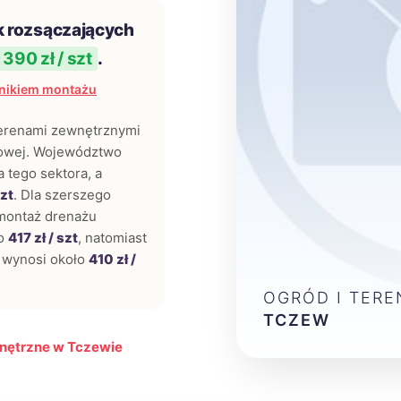
k rozsączających
390 zł / szt
.
nikiem montażu
terenami zewnętrznymi
jowej. Województwo
 tego sektora, a
szt
. Dla szerszego
 montaż drenażu
io
417 zł / szt
, natomiast
 wynosi około
410 zł /
OGRÓD I TER
TCZEW
wnętrzne w Tczewie