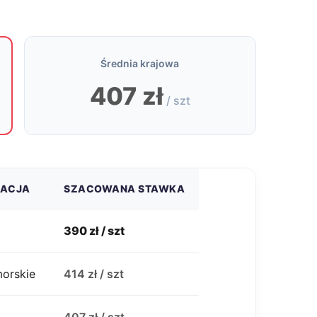
Średnia krajowa
407 zł
/ szt
ZACJA
SZACOWANA STAWKA
390 zł / szt
morskie
414 zł / szt