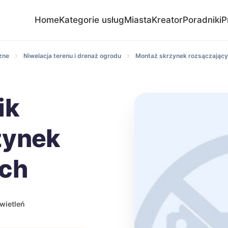
Home
Kategorie usług
Miasta
Kreator
Poradniki
P
zne
Niwelacja terenu i drenaż ogrodu
Montaż skrzynek rozsączając
ik
zynek
ych
wietleń