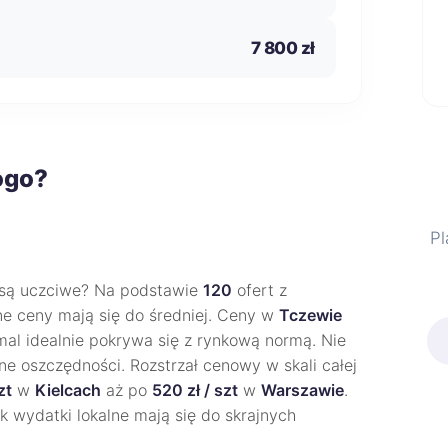
7 800 zł
ogo?
Pl
są uczciwe? Na podstawie
120
ofert z
lne ceny mają się do średniej. Ceny w
Tczewie
emal idealnie pokrywa się z rynkową normą. Nie
zne oszczędności. Rozstrzał cenowy w skali całej
zt
w
Kielcach
aż po
520 zł / szt
w
Warszawie
.
k wydatki lokalne mają się do skrajnych