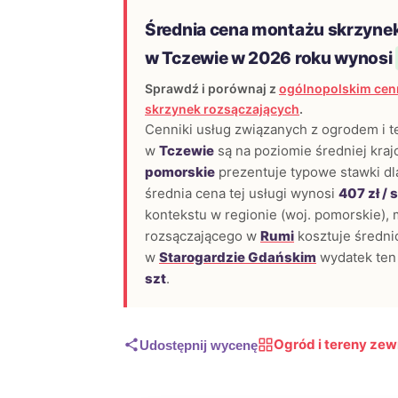
Średnia cena montażu skrzyne
w Tczewie w 2026 roku wynosi
Sprawdź i porównaj z
ogólnopolskim cen
skrzynek rozsączających
.
Cenniki usług związanych z ogrodem i 
w
Tczewie
są na poziomie średniej kra
pomorskie
prezentuje typowe stawki dla
średnia cena tej usługi wynosi
407 zł / 
kontekstu w regionie (woj. pomorskie),
rozsączającego w
Rumi
kosztuje średn
w
Starogardzie Gdańskim
wydatek ten
szt
.
Ogród i tereny ze
Udostępnij wycenę