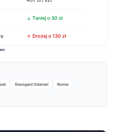
j
407 zł / szt
Taniej o 30 zł
wa
Drożej o 130 zł
cen
.
psk
Starogard Gdański
Rumia