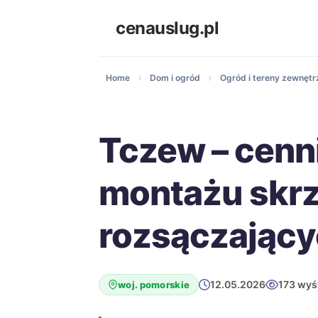
cenauslug.pl
Home
Dom i ogród
Ogród i tereny zewnętr
Tczew – cenn
montażu skr
rozsączając
12.05.2026
173 wyś
woj. pomorskie