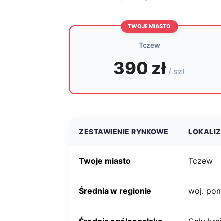
TWOJE MIASTO
Tczew
390 zł
/ szt
ZESTAWIENIE RYNKOWE
LOKALI
Twoje miasto
Tczew
Średnia w regionie
woj. po