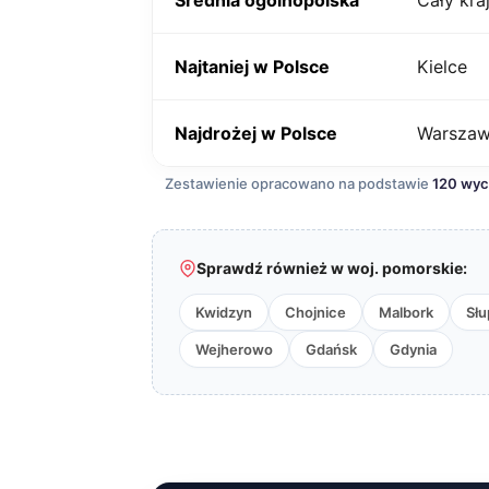
Średnia ogólnopolska
Cały kra
Najtaniej w Polsce
Kielce
Najdrożej w Polsce
Warsza
Zestawienie opracowano na podstawie
120 wy
Sprawdź również w woj. pomorskie:
Kwidzyn
Chojnice
Malbork
Słu
Wejherowo
Gdańsk
Gdynia