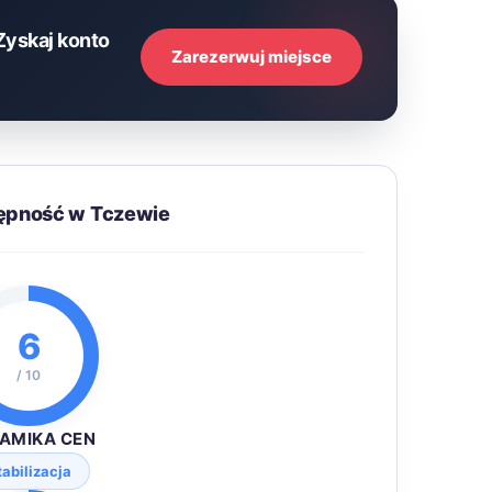
Zyskaj konto
Zarezerwuj miejsce
tępność w Tczewie
6
/ 10
AMIKA CEN
tabilizacja