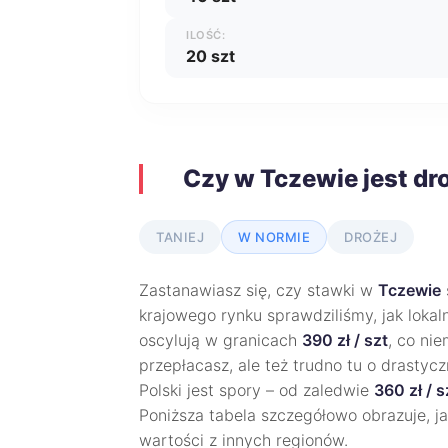
ILOŚĆ:
20 szt
Czy w Tczewie jest dr
TANIEJ
W NORMIE
DROŻEJ
Zastanawiasz się, czy stawki w
Tczewie
krajowego rynku sprawdziliśmy, jak loka
oscylują w granicach
390 zł / szt
, co ni
przepłacasz, ale też trudno tu o drastyc
Polski jest spory – od zaledwie
360 zł / s
Poniższa tabela szczegółowo obrazuje, ja
wartości z innych regionów.