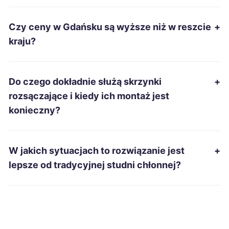
Rzeszów
380 zł
Czy ceny w Gdańsku są wyższe niż w reszcie
+
Tarnowskie Góry
380 zł
kraju?
Siemianowice Śląskie
380 zł
Do czego dokładnie służą skrzynki
+
Sanok
380 zł
rozsączające i kiedy ich montaż jest
konieczny?
Przemyśl
380 zł
Tarnobrzeg
381 zł
W jakich sytuacjach to rozwiązanie jest
+
lepsze od tradycyjnej studni chłonnej?
Mielec
382 zł
Ełk
383 zł