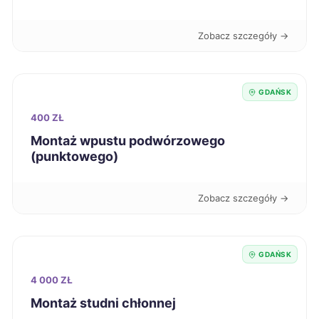
Lubin
394 zł
Zobacz szczegóły →
Stargard
394 zł
Głogów
394 zł
GDAŃSK
400 ZŁ
Malbork
394 zł
TWÓJ REGION
Montaż wpustu podwórzowego
(punktowego)
Sosnowiec
396 zł
Zobacz szczegóły →
Siedlce
396 zł
Grudziądz
396 zł
GDAŃSK
4 000 ZŁ
Zabrze
397 zł
Montaż studni chłonnej