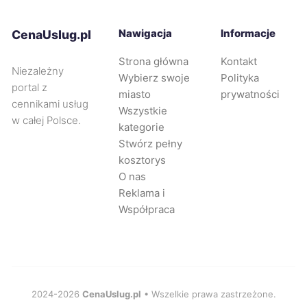
Bolesławiec
405 zł
Nawigacja
Informacje
CenaUslug.pl
Świdnica
406 zł
Strona główna
Kontakt
Niezależny
Wybierz swoje
Polityka
Nowy Sącz
408 zł
portal z
miasto
prywatności
cennikami usług
Wszystkie
w całej Polsce.
Dąbrowa Górnicza
408 zł
kategorie
Stwórz pełny
kosztorys
Będzin
408 zł
O nas
Reklama i
Oświęcim
408 zł
Współpraca
Świętochłowice
408 zł
Wodzisław Śląski
408 zł
2024-2026
CenaUslug.pl
• Wszelkie prawa zastrzeżone.