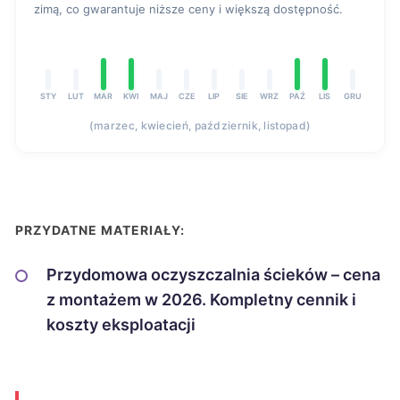
zimą, co gwarantuje niższe ceny i większą dostępność.
STY
LUT
MAR
KWI
MAJ
CZE
LIP
SIE
WRZ
PAŹ
LIS
GRU
(marzec, kwiecień, październik, listopad)
PRZYDATNE MATERIAŁY:
Przydomowa oczyszczalnia ścieków – cena
z montażem w 2026. Kompletny cennik i
koszty eksploatacji