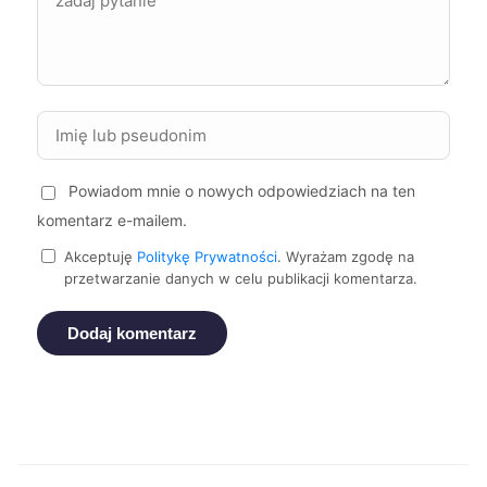
Bydgoszcz
400 zł
Chorzów
400 zł
Jelenia Góra
400 zł
Powiadom mnie o nowych odpowiedziach na ten
Bytom
400 zł
komentarz e-mailem.
Piotrków Trybunalski
400 zł
Akceptuję
Politykę Prywatności
. Wyrażam zgodę na
przetwarzanie danych w celu publikacji komentarza.
Zgierz
401 zł
Dodaj komentarz
Leszno
402 zł
Ruda Śląska
402 zł