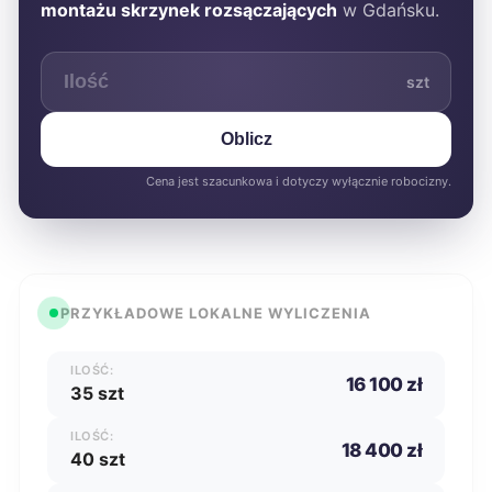
montażu skrzynek rozsączających
w Gdańsku.
szt
Oblicz
Cena jest szacunkowa i dotyczy wyłącznie robocizny.
PRZYKŁADOWE LOKALNE WYLICZENIA
ILOŚĆ:
16 100 zł
35 szt
ILOŚĆ:
18 400 zł
40 szt