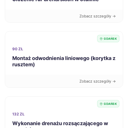
Chojnice
386 zł
TWÓJ REGION
Zobacz szczegóły →
Mysłowice
387 zł
Włocławek
387 zł
GDAŃSK
90 ZŁ
Żary
387 zł
Montaż odwodnienia liniowego (korytka z
rusztem)
Pabianice
388 zł
Zobacz szczegóły →
Knurów
388 zł
Biała Podlaska
388 zł
GDAŃSK
132 ZŁ
Lublin
390 zł
Wykonanie drenażu rozsączającego w