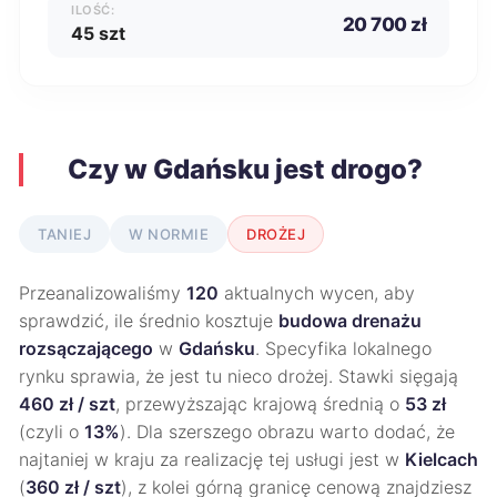
ILOŚĆ:
20 700 zł
45 szt
Czy w Gdańsku jest drogo?
TANIEJ
W NORMIE
DROŻEJ
Przeanalizowaliśmy
120
aktualnych wycen, aby
sprawdzić, ile średnio kosztuje
budowa drenażu
rozsączającego
w
Gdańsku
. Specyfika lokalnego
rynku sprawia, że jest tu nieco drożej. Stawki sięgają
460 zł / szt
, przewyższając krajową średnią o
53 zł
(czyli o
13%
). Dla szerszego obrazu warto dodać, że
najtaniej w kraju za realizację tej usługi jest w
Kielcach
(
360 zł / szt
), z kolei górną granicę cenową znajdziesz