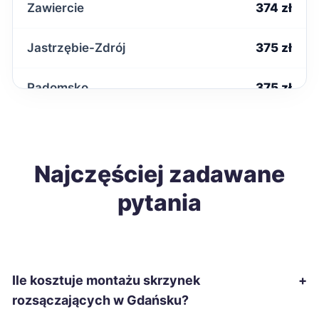
Zawiercie
374 zł
Jastrzębie-Zdrój
375 zł
Radomsko
375 zł
Chełm
376 zł
Krosno
Najczęściej zadawane
376 zł
pytania
Zamość
378 zł
Szczecinek
379 zł
Ile kosztuje montażu skrzynek
+
Starachowice
379 zł
rozsączających w Gdańsku?