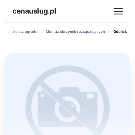
cenauslug.pl
erenu i drenaż ogrodu
Montaż skrzynek rozsączających
Gdańsk