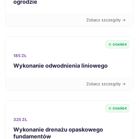
ogrodzie
Tczew
390 zł
TWÓJ REGION
Zobacz szczegóły →
Dębica
390 zł
Elbląg
391 zł
GDAŃSK
Sieradz
391 zł
185 ZŁ
Wykonanie odwodnienia liniowego
Radom
392 zł
Zobacz szczegóły →
Piła
392 zł
Kutno
392 zł
GDAŃSK
325 ZŁ
Racibórz
392 zł
Wykonanie drenażu opaskowego
fundamentów