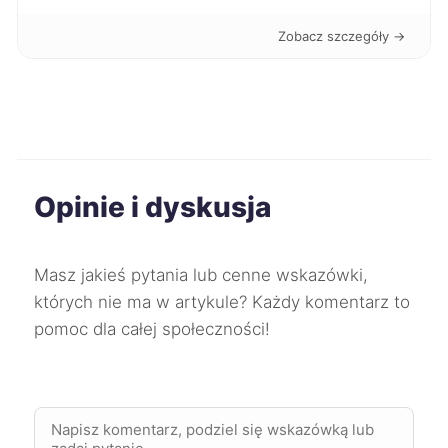
Tarnów
397 zł
Zobacz szczegóły →
Legnica
397 zł
Suwałki
397 zł
Żyrardów
397 zł
Opinie i dyskusja
Słupsk
398 zł
TWÓJ REGION
Masz jakieś pytania lub cenne wskazówki,
Żory
398 zł
których nie ma w artykule? Każdy komentarz to
pomoc dla całej społeczności!
Konin
398 zł
Zduńska Wola
398 zł