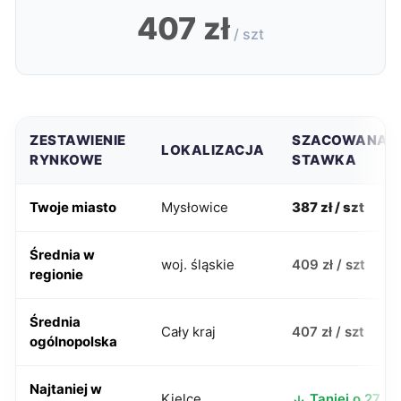
407 zł
/ szt
ZESTAWIENIE
SZACOWANA
LOKALIZACJA
RYNKOWE
STAWKA
Twoje miasto
Mysłowice
387 zł / szt
Średnia w
woj. śląskie
409 zł / szt
regionie
Średnia
Cały kraj
407 zł / szt
ogólnopolska
Najtaniej w
Kielce
Taniej o 27 zł