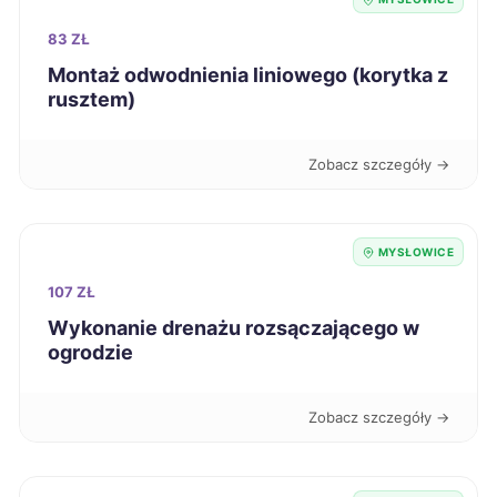
83 ZŁ
Żary
387 zł
Montaż odwodnienia liniowego (korytka z
rusztem)
Pabianice
388 zł
Zobacz szczegóły →
Knurów
388 zł
TWÓJ REGION
Biała Podlaska
388 zł
MYSŁOWICE
107 ZŁ
Lublin
390 zł
Wykonanie drenażu rozsączającego w
ogrodzie
Tczew
390 zł
Zobacz szczegóły →
Dębica
390 zł
Elbląg
391 zł