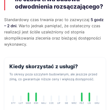
odwodnienia rozsączającego?
Standardowy czas trwania prac to zazwyczaj
5 godz
– 2 dni
. Warto jednak pamiętać, że ostateczny czas
realizacji jest ściśle uzależniony od stopnia
skomplikowania zlecenia oraz bieżącej dostępności
wykonawcy.
Kiedy skorzystać z usługi?
To okresy poza szczytem budowlanym, ale jeszcze przed
zimą, co gwarantuje niższe ceny i większą dostępność.
STY
LUT
MAR
KWI
MAJ
CZE
LIP
SIE
WRZ
PAŹ
LIS
GRU