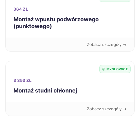
364 ZŁ
Malbork
394 zł
Montaż wpustu podwórzowego
(punktowego)
Sosnowiec
396 zł
TWÓJ REGION
Zobacz szczegóły →
Siedlce
396 zł
Grudziądz
396 zł
MYSŁOWICE
3 353 ZŁ
Zabrze
397 zł
TWÓJ REGION
Montaż studni chłonnej
Tarnów
397 zł
Zobacz szczegóły →
Legnica
397 zł
Suwałki
397 zł