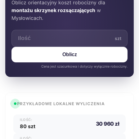
Oblicz orientacyjny koszt robocizny dla
montażu skrzynek rozsączających
w
Mysłowicach.
szt
Oblicz
Cena jest szacunkowa i dotyczy wyłącznie robocizny.
PRZYKŁADOWE LOKALNE WYLICZENIA
ILOŚĆ:
30 960 zł
80 szt
ILOŚĆ: