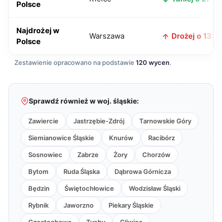
Polsce
Najdrożej w
Warszawa
Drożej o 133 z
Polsce
Zestawienie opracowano na podstawie
120 wycen
.
Sprawdź również w woj. śląskie:
Zawiercie
Jastrzębie-Zdrój
Tarnowskie Góry
Siemianowice Śląskie
Knurów
Racibórz
Sosnowiec
Zabrze
Żory
Chorzów
Bytom
Ruda Śląska
Dąbrowa Górnicza
Będzin
Świętochłowice
Wodzisław Śląski
Rybnik
Jaworzno
Piekary Śląskie