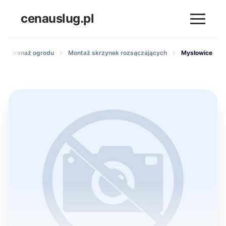
cenauslug.pl
nu i drenaż ogrodu
Montaż skrzynek rozsączających
Mysłowice