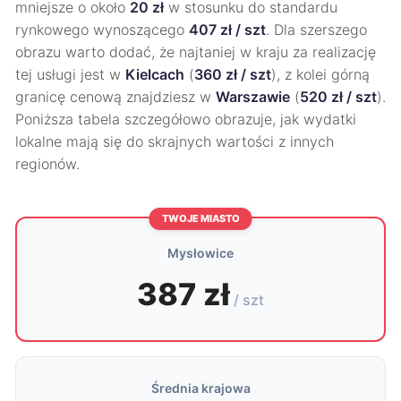
mniejsze o około
20 zł
w stosunku do standardu
rynkowego wynoszącego
407 zł / szt
. Dla szerszego
obrazu warto dodać, że najtaniej w kraju za realizację
tej usługi jest w
Kielcach
(
360 zł / szt
), z kolei górną
granicę cenową znajdziesz w
Warszawie
(
520 zł / szt
).
Poniższa tabela szczegółowo obrazuje, jak wydatki
lokalne mają się do skrajnych wartości z innych
regionów.
TWOJE MIASTO
Mysłowice
387 zł
/ szt
Średnia krajowa