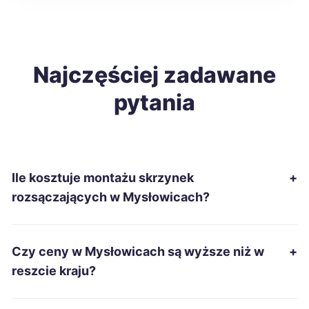
Chełm
376 zł
Krosno
Najczęściej zadawane
376 zł
pytania
Zamość
378 zł
Szczecinek
379 zł
Ile kosztuje montażu skrzynek
+
Starachowice
379 zł
rozsączających w Mysłowicach?
Rzeszów
380 zł
Czy ceny w Mysłowicach są wyższe niż w
+
Tarnowskie Góry
380 zł
TWÓJ REGION
reszcie kraju?
Siemianowice Śląskie
380 zł
TWÓJ REGION