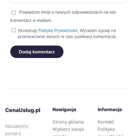
Powiadom mnie o nowych odpowiedziach na ten
Bytom
400 zł
TWÓJ REGION
komentarz e-mailem.
Piotrków Trybunalski
400 zł
Akceptuję
Politykę Prywatności
. Wyrażam zgodę na
przetwarzanie danych w celu publikacji komentarza.
Zgierz
401 zł
Dodaj komentarz
Leszno
402 zł
Ruda Śląska
402 zł
TWÓJ REGION
Bolesławiec
405 zł
Nawigacja
Informacje
CenaUslug.pl
Świdnica
406 zł
Strona główna
Kontakt
Niezależny
Wybierz swoje
Polityka
Nowy Sącz
408 zł
portal z