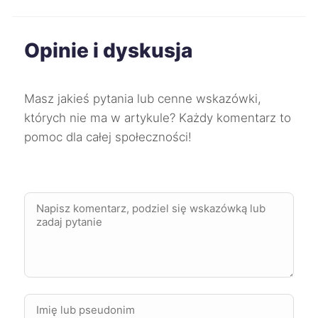
Żyrardów
397 zł
Opinie i dyskusja
Słupsk
398 zł
Masz jakieś pytania lub cenne wskazówki,
Żory
398 zł
TWÓJ REGION
których nie ma w artykule? Każdy komentarz to
pomoc dla całej społeczności!
Konin
398 zł
Zduńska Wola
398 zł
Bydgoszcz
400 zł
Chorzów
400 zł
TWÓJ REGION
Jelenia Góra
400 zł