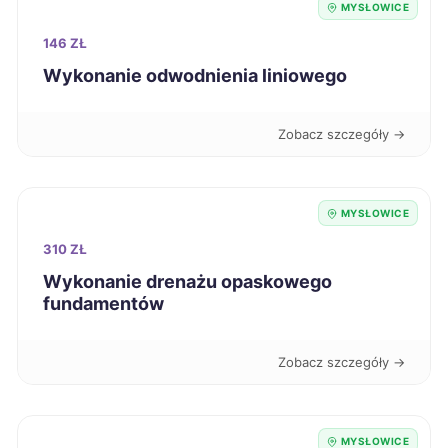
MYSŁOWICE
Sieradz
391 zł
146 ZŁ
Wykonanie odwodnienia liniowego
Radom
392 zł
Zobacz szczegóły →
Piła
392 zł
Kutno
392 zł
MYSŁOWICE
310 ZŁ
Racibórz
392 zł
TWÓJ REGION
Wykonanie drenażu opaskowego
fundamentów
Lubin
394 zł
Zobacz szczegóły →
Stargard
394 zł
Głogów
394 zł
MYSŁOWICE