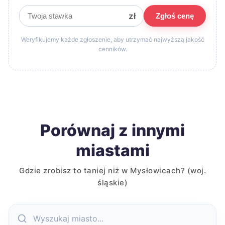
zł
Zgłoś cenę
Weryfikujemy każde zgłoszenie, aby utrzymać najwyższą jakość
cenników.
Porównaj z innymi
miastami
Gdzie zrobisz to taniej niż w Mysłowicach? (woj.
śląskie)