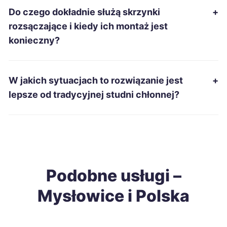
Do czego dokładnie służą skrzynki
+
Sanok
380 zł
rozsączające i kiedy ich montaż jest
konieczny?
Przemyśl
380 zł
Tarnobrzeg
381 zł
W jakich sytuacjach to rozwiązanie jest
+
lepsze od tradycyjnej studni chłonnej?
Mielec
382 zł
Ełk
383 zł
Wałbrzych
383 zł
Podobne usługi –
Mysłowice i Polska
Ostrowiec Świętokrzyski
383 zł
Gniezno
384 zł