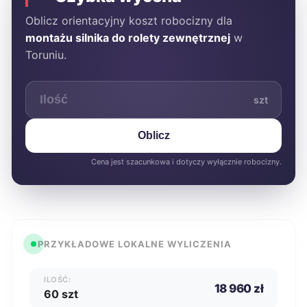
Oblicz orientacyjny koszt robocizny dla
montażu silnika do rolety zewnętrznej
w
Toruniu.
szt
Oblicz
Cena jest szacunkowa i dotyczy wyłącznie robocizny.
PRZYKŁADOWE LOKALNE WYLICZENIA
ILOŚĆ:
18 960 zł
60 szt