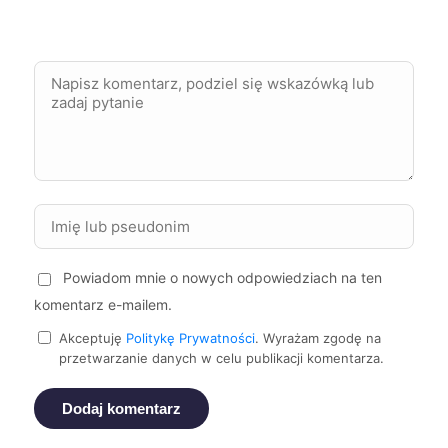
Mielec
292 zł
Pabianice
292 zł
Stargard
292 zł
Suwałki
292 zł
Koszalin
293 zł
Powiadom mnie o nowych odpowiedziach na ten
Żory
293 zł
komentarz e-mailem.
Akceptuję
Politykę Prywatności
. Wyrażam zgodę na
Częstochowa
294 zł
przetwarzanie danych w celu publikacji komentarza.
Głogów
294 zł
Dodaj komentarz