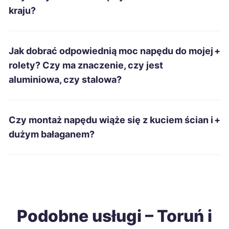
Piekary Śląskie
275 zł
kraju?
Radomsko
275 zł
Jak dobrać odpowiednią moc napędu do mojej
+
Zduńska Wola
275 zł
rolety? Czy ma znaczenie, czy jest
aluminiowa, czy stalowa?
Jarosław
276 zł
Nysa
276 zł
Czy montaż napędu wiąże się z kuciem ścian i
+
dużym bałaganem?
Biała Podlaska
277 zł
Ełk
277 zł
Dębica
278 zł
Podobne usługi – Toruń i