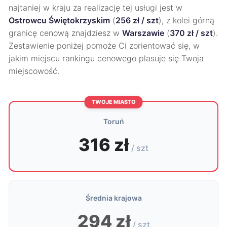
najtaniej w kraju za realizację tej usługi jest w
Ostrowcu Świętokrzyskim
(
256 zł / szt
), z kolei górną
granicę cenową znajdziesz w
Warszawie
(
370 zł / szt
).
Zestawienie poniżej pomoże Ci zorientować się, w
jakim miejscu rankingu cenowego plasuje się Twoja
miejscowość.
TWOJE MIASTO
Toruń
316 zł
/ szt
Średnia krajowa
294 zł
/ szt