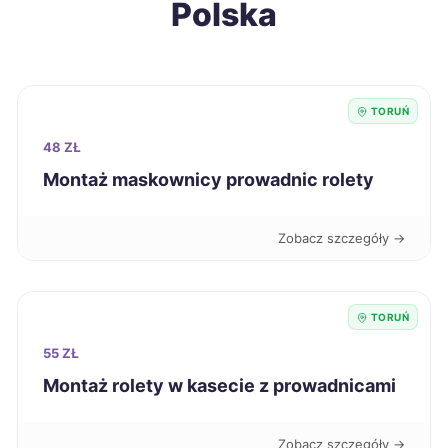
Polska
Krosno
278 zł
Starogard Gdański
278 zł
TORUŃ
Zamość
278 zł
48 ZŁ
Oświęcim
279 zł
Montaż maskownicy prowadnic rolety
Piła
279 zł
Zobacz szczegóły →
Żary
279 zł
TORUŃ
Będzin
279 zł
55 ZŁ
Montaż rolety w kasecie z prowadnicami
Szczecin
280 zł
Zobacz szczegóły →