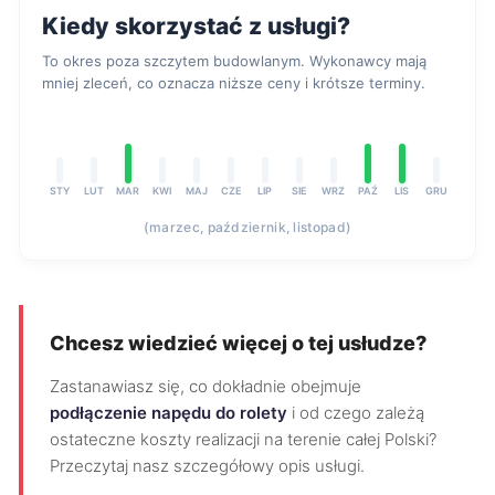
Kiedy skorzystać z usługi?
To okres poza szczytem budowlanym. Wykonawcy mają
mniej zleceń, co oznacza niższe ceny i krótsze terminy.
STY
LUT
MAR
KWI
MAJ
CZE
LIP
SIE
WRZ
PAŹ
LIS
GRU
(marzec, październik, listopad)
Chcesz wiedzieć więcej o tej usłudze?
Zastanawiasz się, co dokładnie obejmuje
podłączenie napędu do rolety
i od czego zależą
ostateczne koszty realizacji na terenie całej Polski?
Przeczytaj nasz szczegółowy opis usługi.