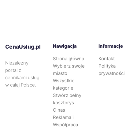
Leszno
294 zł
Świdnica
294 zł
Siemianowice Śląskie
294 zł
Nawigacja
Informacje
CenaUslug.pl
Piotrków Trybunalski
295 zł
Strona główna
Kontakt
Niezależny
Wybierz swoje
Polityka
portal z
Jaworzno
296 zł
miasto
prywatności
cennikami usług
Wszystkie
w całej Polsce.
Mysłowice
296 zł
kategorie
Stwórz pełny
kosztorys
Oleśnica
296 zł
O nas
Reklama i
Zabrze
297 zł
Współpraca