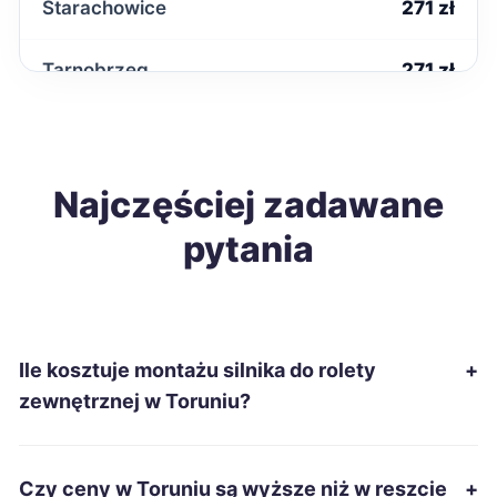
Starachowice
271 zł
Tarnobrzeg
271 zł
Kwidzyn
272 zł
Wodzisław Śląski
Najczęściej zadawane
272 zł
pytania
Kędzierzyn-Koźle
273 zł
Kutno
273 zł
Ile kosztuje montażu silnika do rolety
+
Malbork
273 zł
zewnętrznej w Toruniu?
Konin
275 zł
Czy ceny w Toruniu są wyższe niż w reszcie
+