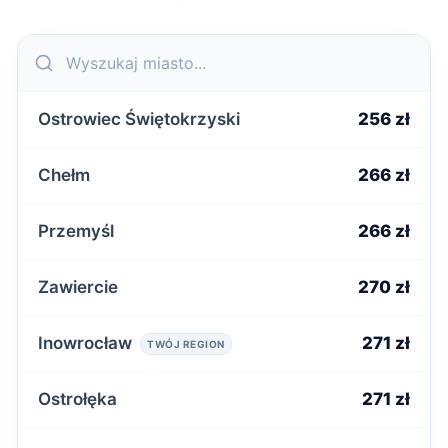
Ostrowiec Świętokrzyski
256 zł
Chełm
266 zł
Przemyśl
266 zł
Zawiercie
270 zł
Inowrocław
271 zł
TWÓJ REGION
Ostrołęka
271 zł