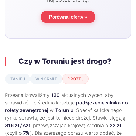
Porównaj oferty »
Czy w Toruniu jest drogo?
TANIEJ
W NORMIE
DROŻEJ
Przeanalizowaliśmy
120
aktualnych wycen, aby
sprawdzić, ile średnio kosztuje
podłączenie silnika do
rolety zewnętrznej
w
Toruniu
. Specyfika lokalnego
rynku sprawia, że jest tu nieco drożej. Stawki sięgają
316 zł / szt
, przewyższając krajową średnią o
22 zł
(czyli o
7%
). Dla szerszego obrazu warto dodać, że