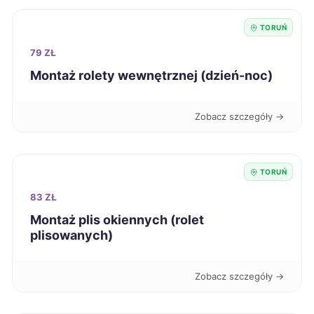
Sanok
285 zł
TORUŃ
Siedlce
285 zł
79 ZŁ
Montaż rolety wewnętrznej (dzień-noc)
Tczew
285 zł
Zobacz szczegóły →
Łomża
285 zł
Kalisz
286 zł
TORUŃ
83 ZŁ
Nowa Sól
286 zł
Montaż plis okiennych (rolet
plisowanych)
Sieradz
286 zł
Zobacz szczegóły →
Tomaszów Mazowiecki
286 zł