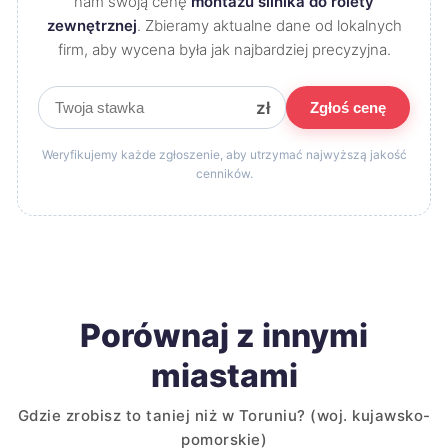
nam swoją cenę
montażu silnika do rolety
zewnętrznej
. Zbieramy aktualne dane od lokalnych
firm, aby wycena była jak najbardziej precyzyjna.
zł
Zgłoś cenę
Weryfikujemy każde zgłoszenie, aby utrzymać najwyższą jakość
cenników.
Porównaj z innymi
miastami
Gdzie zrobisz to taniej niż w Toruniu? (woj. kujawsko-
pomorskie)