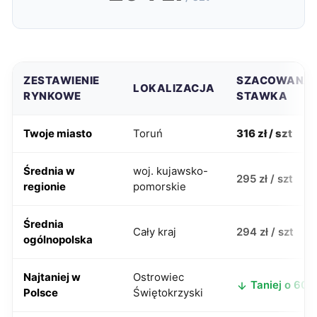
ZESTAWIENIE
SZACOWANA
LOKALIZACJA
RYNKOWE
STAWKA
Twoje miasto
Toruń
316 zł / szt
Średnia w
woj. kujawsko-
295 zł / szt
regionie
pomorskie
Średnia
Cały kraj
294 zł / szt
ogólnopolska
Najtaniej w
Ostrowiec
Taniej o 60 z
Polsce
Świętokrzyski