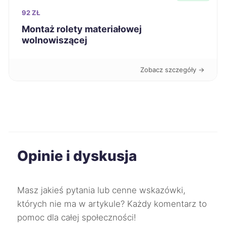
Racibórz
289 zł
92 ZŁ
Montaż rolety materiałowej
Łódź
290 zł
wolnowiszącej
Świętochłowice
290 zł
Zobacz szczegóły →
Bytom
291 zł
Chorzów
291 zł
Jelenia Góra
291 zł
Opinie i dyskusja
Chojnice
292 zł
Masz jakieś pytania lub cenne wskazówki,
Gniezno
292 zł
których nie ma w artykule? Każdy komentarz to
pomoc dla całej społeczności!