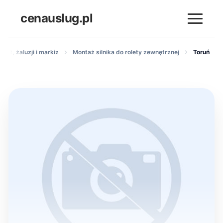
cenauslug.pl
olet, żaluzji i markiz
Montaż silnika do rolety zewnętrznej
Toruń