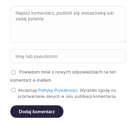
Pabianice
292 zł
Stargard
292 zł
Suwałki
292 zł
Koszalin
293 zł
Powiadom mnie o nowych odpowiedziach na ten
komentarz e-mailem.
Żory
293 zł
Akceptuję
Politykę Prywatności
. Wyrażam zgodę na
przetwarzanie danych w celu publikacji komentarza.
Częstochowa
294 zł
Dodaj komentarz
Głogów
294 zł
Leszno
294 zł