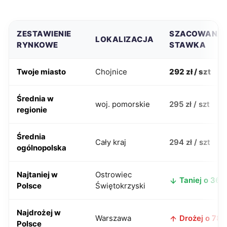
ZESTAWIENIE
SZACOWANA
LOKALIZACJA
RYNKOWE
STAWKA
Twoje miasto
Chojnice
292 zł / szt
Średnia w
woj. pomorskie
295 zł / szt
regionie
Średnia
Cały kraj
294 zł / szt
ogólnopolska
Najtaniej w
Ostrowiec
Taniej o 36 z
Polsce
Świętokrzyski
Najdrożej w
Warszawa
Drożej o 78 z
Polsce