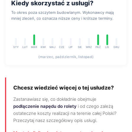
Kiedy skorzystać z usługi?
To okres poza szczytem budowlanym. Wykonawcy mają
mniej zleceń, co oznacza niższe ceny i krótsze terminy.
STY
LUT
MAR
KWI
MAJ
CZE
LIP
SIE
WRZ
PAŹ
LIS
GRU
(marzec, październik, listopad)
Chcesz wiedzieć więcej o tej usłudze?
Zastanawiasz się, co dokładnie obejmuje
podłączenie napędu do rolety
i od czego zależą
ostateczne koszty realizacji na terenie całej Polski?
Przeczytaj nasz szczegółowy opis usługi.