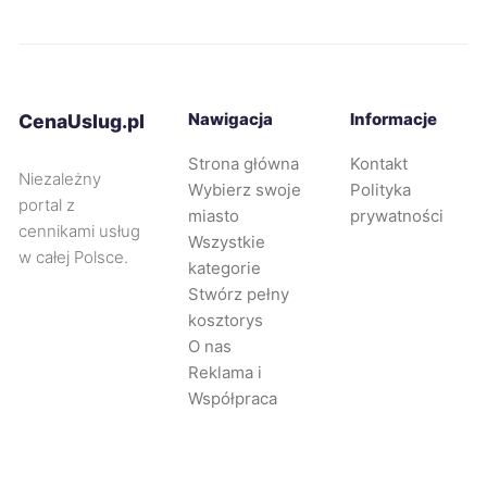
Świdnica
294 zł
Siemianowice Śląskie
294 zł
Nawigacja
Informacje
CenaUslug.pl
Strona główna
Kontakt
Piotrków Trybunalski
295 zł
Niezależny
Wybierz swoje
Polityka
portal z
miasto
prywatności
cennikami usług
Jaworzno
296 zł
Wszystkie
w całej Polsce.
kategorie
Stwórz pełny
Mysłowice
296 zł
kosztorys
O nas
Oleśnica
296 zł
Reklama i
Współpraca
Zabrze
297 zł
Elbląg
298 zł