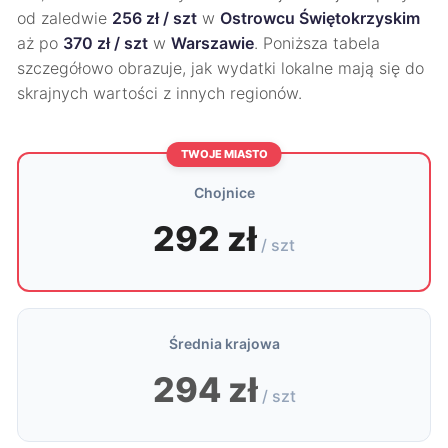
od zaledwie
256 zł / szt
w
Ostrowcu Świętokrzyskim
aż po
370 zł / szt
w
Warszawie
. Poniższa tabela
szczegółowo obrazuje, jak wydatki lokalne mają się do
skrajnych wartości z innych regionów.
TWOJE MIASTO
Chojnice
292 zł
/ szt
Średnia krajowa
294 zł
/ szt