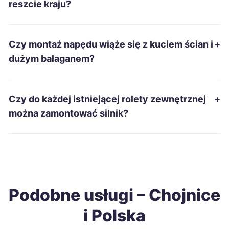
reszcie kraju?
Radomsko
275 zł
Czy montaż napędu wiąże się z kuciem ścian i
+
Zduńska Wola
275 zł
dużym bałaganem?
Jarosław
276 zł
Czy do każdej istniejącej rolety zewnętrznej
+
Nysa
276 zł
można zamontować silnik?
Biała Podlaska
277 zł
Ełk
277 zł
Podobne usługi – Chojnice
Dębica
278 zł
i Polska
Krosno
278 zł