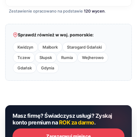
Zestawienie opracowano na podstawie
120 wycen
.
Sprawdź również w woj. pomorskie:
Kwidzyn
Malbork
Starogard Gdański
Tczew
Słupsk
Rumia
Wejherowo
Gdańsk
Gdynia
Masz firmę? Świadczysz usługi? Zyskaj
konto premium na
ROK za darmo
.
Zarezerwuj miejsce