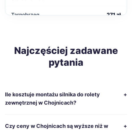
Tarnobrzeg
271 zł
Kwidzyn
272 zł
TWÓJ REGION
Wodzisław Śląski
Najczęściej zadawane
272 zł
pytania
Kędzierzyn-Koźle
273 zł
Kutno
273 zł
Ile kosztuje montażu silnika do rolety
+
Malbork
273 zł
TWÓJ REGION
zewnętrznej w Chojnicach?
Konin
275 zł
Czy ceny w Chojnicach są wyższe niż w
+
Piekary Śląskie
275 zł