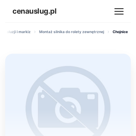
cenauslug.pl
t, żaluzji i markiz
Montaż silnika do rolety zewnętrznej
Chojnice