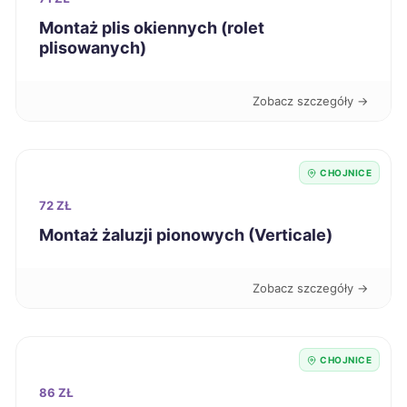
Montaż plis okiennych (rolet
Skierniewice
287 zł
plisowanych)
Słupsk
287 zł
TWÓJ REGION
Zobacz szczegóły →
Tarnowskie Góry
287 zł
CHOJNICE
Bolesławiec
288 zł
72 ZŁ
Montaż żaluzji pionowych (Verticale)
Bełchatów
289 zł
Zobacz szczegóły →
Ciechanów
289 zł
Kielce
289 zł
CHOJNICE
86 ZŁ
Racibórz
289 zł