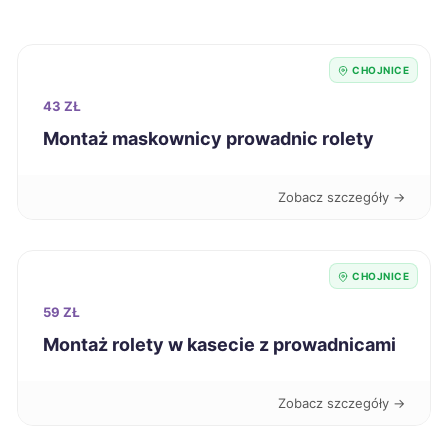
Starogard Gdański
278 zł
TWÓJ REGION
CHOJNICE
Zamość
278 zł
43 ZŁ
Montaż maskownicy prowadnic rolety
Oświęcim
279 zł
Zobacz szczegóły →
Piła
279 zł
Żary
279 zł
CHOJNICE
59 ZŁ
Będzin
279 zł
Montaż rolety w kasecie z prowadnicami
Szczecin
280 zł
Zobacz szczegóły →
Ostrów Wielkopolski
280 zł