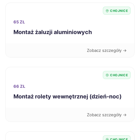
CHOJNICE
Stalowa Wola
281 zł
65 ZŁ
Montaż żaluzji aluminiowych
Grudziądz
282 zł
Żyrardów
282 zł
Zobacz szczegóły →
Wałbrzych
283 zł
CHOJNICE
Szczecinek
284 zł
66 ZŁ
Montaż rolety wewnętrznej (dzień-noc)
Włocławek
284 zł
Zobacz szczegóły →
Knurów
284 zł
Sanok
285 zł
CHOJNICE