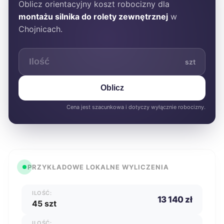
Oblicz orientacyjny koszt robocizny dla
montażu silnika do rolety zewnętrznej
w
Chojnicach.
szt
Oblicz
Cena jest szacunkowa i dotyczy wyłącznie robocizny.
PRZYKŁADOWE LOKALNE WYLICZENIA
ILOŚĆ:
13 140 zł
45 szt
ILOŚĆ: