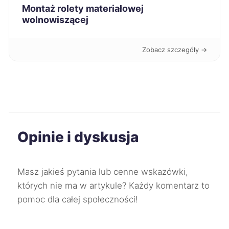
Montaż rolety materiałowej
wolnowiszącej
Łódź
290 zł
Zobacz szczegóły →
Świętochłowice
290 zł
Bytom
291 zł
Chorzów
291 zł
Opinie i dyskusja
Jelenia Góra
291 zł
Chojnice
292 zł
TWOJE MIASTO
Masz jakieś pytania lub cenne wskazówki,
których nie ma w artykule? Każdy komentarz to
Gniezno
292 zł
pomoc dla całej społeczności!
Mielec
292 zł