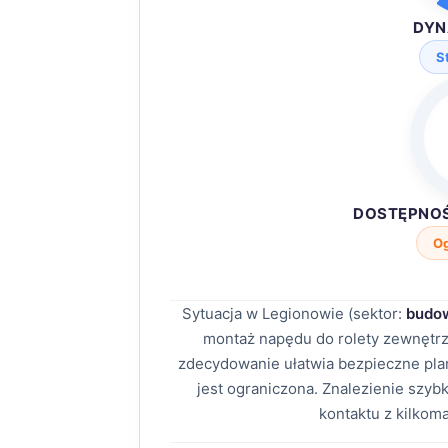
DYN
S
DOSTĘPNO
O
Sytuacja w Legionowie (sektor:
budow
montaż napędu do rolety zewnętrz
zdecydowanie ułatwia bezpieczne p
jest ograniczona. Znalezienie szy
kontaktu z kilkom