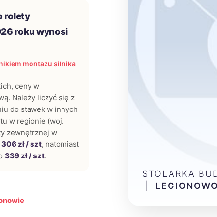
 rolety
026 roku wynosi
ikiem montażu silnika
kich, ceny w
ą. Należy liczyć się z
iu do stawek w innych
tu w regionie (woj.
ety zewnętrznej w
o
306 zł / szt
, natomiast
ło
339 zł / szt
.
STOLARKA BU
|
LEGIONOW
ionowie