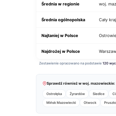
Średnia w regionie
woj. ma
Średnia ogólnopolska
Cały kra
Najtaniej w Polsce
Ostrowie
Najdrożej w Polsce
Warsza
Zestawienie opracowano na podstawie
120 wy
Sprawdź również w woj. mazowieckie:
Ostrołęka
Żyrardów
Siedlce
C
Mińsk Mazowiecki
Otwock
Pruszk