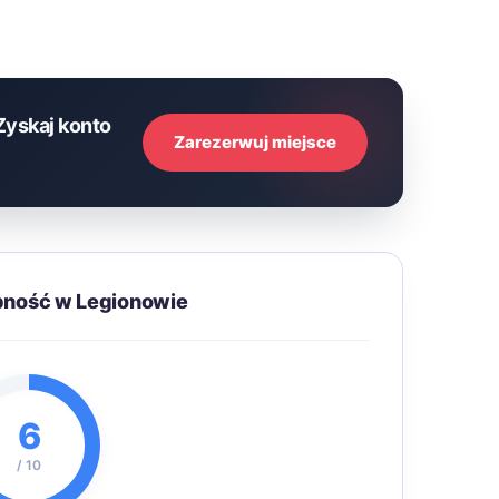
Zyskaj konto
Zarezerwuj miejsce
pność w Legionowie
6
/ 10