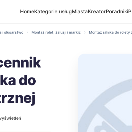
Home
Kategorie usług
Miasta
Kreator
Poradniki
P
 i ślusarstwo
Montaż rolet, żaluzji i markiz
Montaż silnika do rolety
cennik
ika do
trznej
wyświetleń