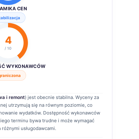
AMIKA CEN
tabilizacja
4
/ 10
ŚĆ WYKONAWCÓW
graniczona
a i remont
) jest obecnie stabilna. Wyceny za
nej utrzymują się na równym poziomie, co
lanowanie wydatków. Dostępność wykonawców
bkiego terminu bywa trudne i może wymagać
a różnymi usługodawcami.