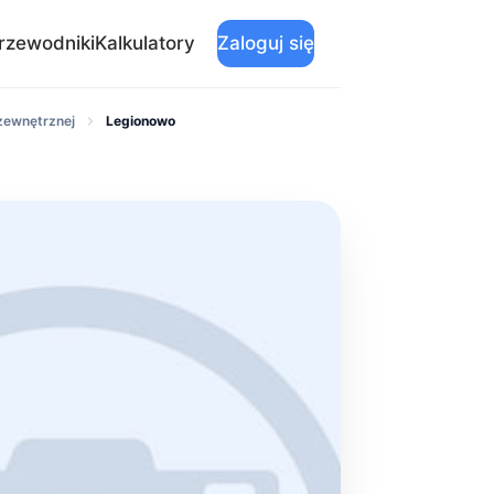
rzewodniki
Kalkulatory
Zaloguj się
 zewnętrznej
Legionowo