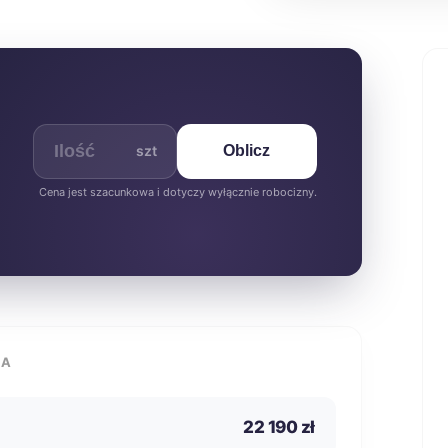
szt
Oblicz
Cena jest szacunkowa i dotyczy wyłącznie robocizny.
IA
22 190 zł