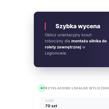
Szybka wycena
Oblicz orientacyjny koszt
robocizny dla
montażu silnika do
rolety zewnętrznej
w
Legionowie.
PRZYKŁADOWE LOKALNE WYLICZEN
ILOŚĆ:
70 szt