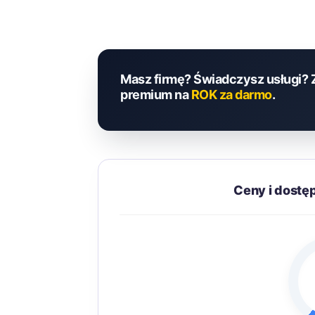
Masz firmę? Świadczysz usługi? 
premium na
ROK za darmo
.
Ceny i dostę