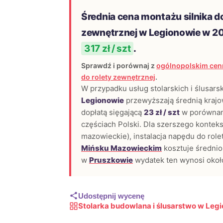
Średnia cena montażu silnika do
zewnętrznej w Legionowie w 2
317 zł / szt
.
Sprawdź i porównaj z
ogólnopolskim cenn
do rolety zewnętrznej
.
W przypadku usług stolarskich i ślusars
Legionowie
przewyższają średnią krajow
dopłatą sięgającą
23 zł / szt
w porównan
częściach Polski. Dla szerszego konteks
mazowieckie), instalacja napędu do rol
Mińsku Mazowieckim
kosztuje średni
w
Pruszkowie
wydatek ten wynosi oko
Udostępnij wycenę
Stolarka budowlana i ślusarstwo w Leg