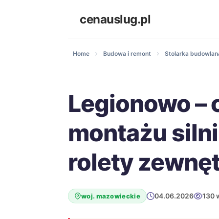
cenauslug.pl
Home
Budowa i remont
Stolarka budowlana
Legionowo – 
montażu siln
rolety zewnę
04.06.2026
130 
woj. mazowieckie