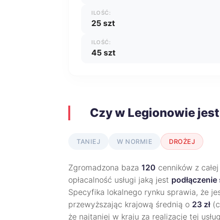
ILOŚĆ:
25 szt
ILOŚĆ:
45 szt
Czy w Legionowie jest
TANIEJ
W NORMIE
DROŻEJ
Zgromadzona baza
120
cenników z całej
opłacalność usługi jaką jest
podłączenie 
Specyfika lokalnego rynku sprawia, że jes
przewyższając krajową średnią o
23 zł
(c
że najtaniej w kraju za realizację tej usłu