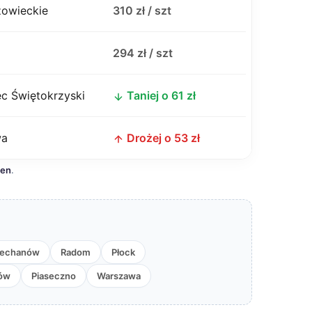
zowieckie
310 zł / szt
j
294 zł / szt
c Świętokrzyski
Taniej o 61 zł
wa
Drożej o 53 zł
cen
.
iechanów
Radom
Płock
ów
Piaseczno
Warszawa