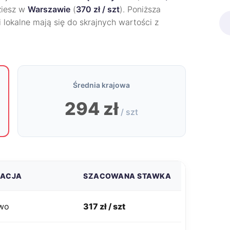
dziesz w
Warszawie
(
370 zł / szt
). Poniższa
 lokalne mają się do skrajnych wartości z
Średnia krajowa
294 zł
/ szt
ZACJA
SZACOWANA STAWKA
wo
317 zł / szt