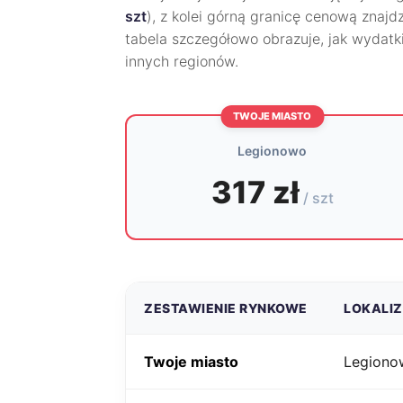
szt
), z kolei górną granicę cenową znaj
tabela szczegółowo obrazuje, jak wydatki
innych regionów.
TWOJE MIASTO
Legionowo
317 zł
/ szt
ZESTAWIENIE RYNKOWE
LOKALI
Twoje miasto
Legiono