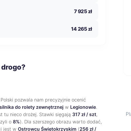
7 925 zł
14 265 zł
 drogo?
 Polski pozwala nam precyzyjnie ocenić
silnika do rolety zewnętrznej
w
Legionowie
.
Pl
t tu nieco drożej. Stawki sięgają
317 zł / szt
,
zyli o
8%
). Dla szerszego obrazu warto dodać,
gi jest w
Ostrowcu Świętokrzyskim
(
256 zł /