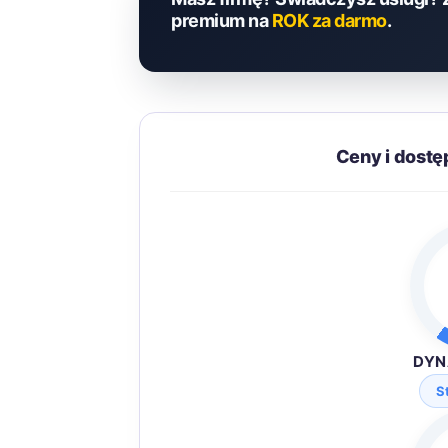
premium na
ROK za darmo
.
Ceny i dost
DYN
S