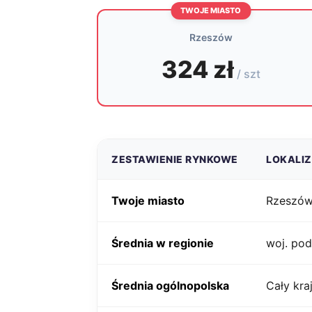
TWOJE MIASTO
Rzeszów
324 zł
/ szt
ZESTAWIENIE RYNKOWE
LOKALI
Twoje miasto
Rzeszó
Średnia w regionie
woj. pod
Średnia ogólnopolska
Cały kra