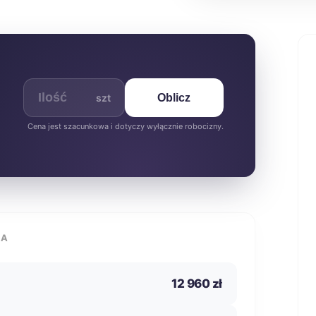
szt
Oblicz
Cena jest szacunkowa i dotyczy wyłącznie robocizny.
IA
12 960 zł