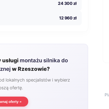
24 300 zł
12 960 zł
 usługi
montażu silnika do
rznej
w Rzeszowie?
 lokalnych specjalistów i wybierz
pszą ofertę.
Pl
wnaj oferty »