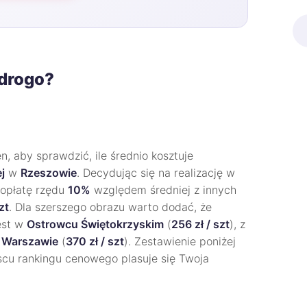
 drogo?
, aby sprawdzić, ile średnio kosztuje
j
w
Rzeszowie
. Decydując się na realizację w
dopłatę rzędu
10%
względem średniej z innych
zt
. Dla szerszego obrazu warto dodać, że
jest w
Ostrowcu Świętokrzyskim
(
256 zł / szt
), z
w
Warszawie
(
370 zł / szt
). Zestawienie poniżej
scu rankingu cenowego plasuje się Twoja