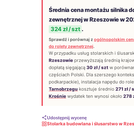
Średnia cena montażu silnika do
zewnętrznej w Rzeszowie w 20
324 zł / szt
.
Sprawdź i porównaj z
ogólnopolskim cenn
do rolety zewnętrznej
.
W przypadku usług stolarskich i ślusars
Rzeszowie
przewyższają średnią krajową
dopłatą sięgającą
30 zł / szt
w porównan
częściach Polski. Dla szerszego konteks
podkarpackie), instalacja napędu do rol
Tarnobrzegu
kosztuje średnio
271 zł / 
Krośnie
wydatek ten wynosi około
278 z
Udostępnij wycenę
Stolarka budowlana i ślusarstwo w Rze