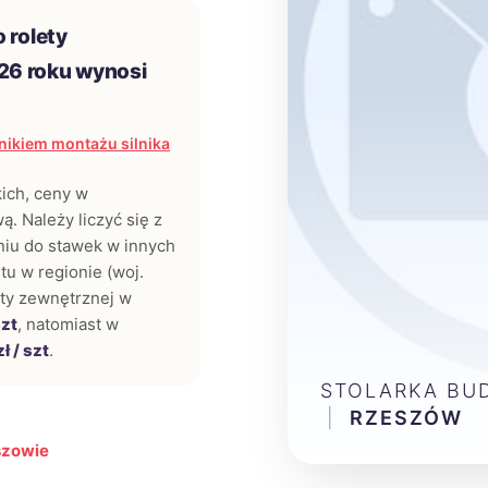
 rolety
26 roku wynosi
ikiem montażu silnika
kich, ceny w
. Należy liczyć się z
iu do stawek w innych
tu w regionie (woj.
ety zewnętrznej w
szt
, natomiast w
ł / szt
.
STOLARKA BU
|
RZESZÓW
szowie