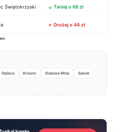
c Świętokrzyski
Taniej o 68 zł
wa
Drożej o 46 zł
cen
.
Dębica
Krosno
Stalowa Wola
Sanok
Zyskaj konto