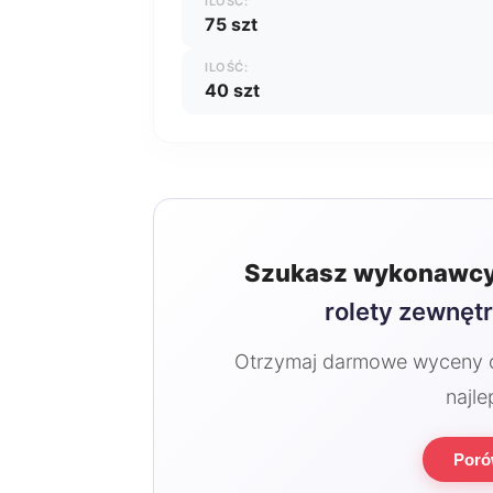
ILOŚĆ:
75 szt
ILOŚĆ:
40 szt
Szukasz wykonawcy
rolety zewnęt
Otrzymaj darmowe wyceny od
najle
Poró