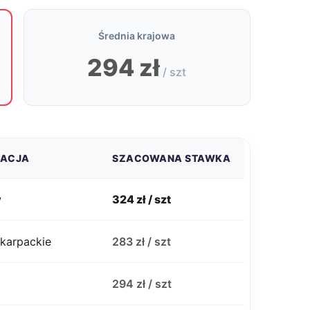
Średnia krajowa
294 zł
/ szt
ZACJA
SZACOWANA STAWKA
w
324 zł / szt
karpackie
283 zł / szt
j
294 zł / szt