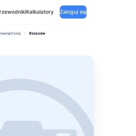
rzewodniki
Kalkulatory
Zaloguj się
 zewnętrznej
Rzeszów