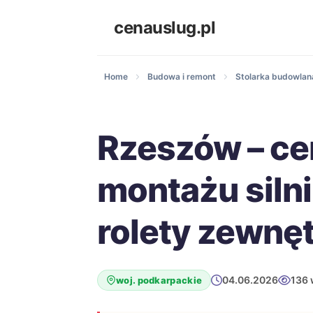
cenauslug.pl
Home
Budowa i remont
Stolarka budowlana
Rzeszów – ce
montażu siln
rolety zewnę
04.06.2026
136 
woj. podkarpackie