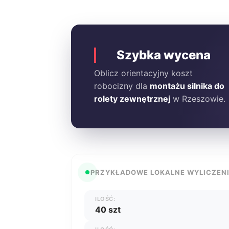
Szybka wycena
Oblicz orientacyjny koszt
robocizny dla
montażu silnika do
rolety zewnętrznej
w Rzeszowie.
PRZYKŁADOWE LOKALNE WYLICZEN
ILOŚĆ:
40 szt