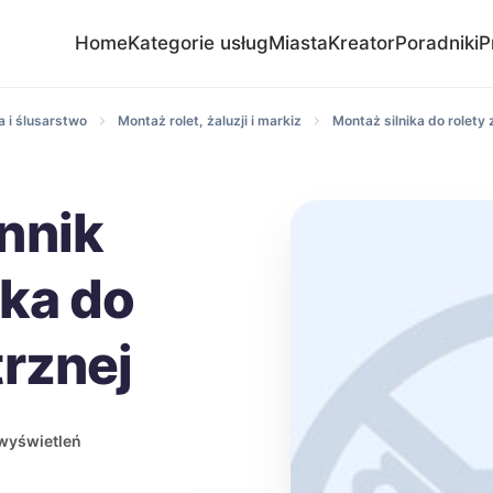
Home
Kategorie usług
Miasta
Kreator
Poradniki
P
 i ślusarstwo
Montaż rolet, żaluzji i markiz
Montaż silnika do rolety
nnik
ika do
trznej
wyświetleń