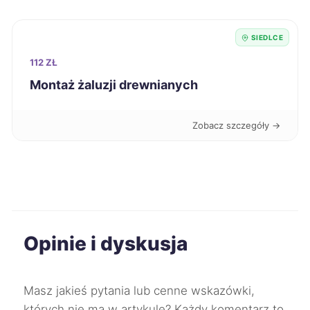
Racibórz
289 zł
SIEDLCE
112 ZŁ
Łódź
290 zł
Montaż żaluzji drewnianych
Świętochłowice
290 zł
Zobacz szczegóły →
Bytom
291 zł
Chorzów
291 zł
Jelenia Góra
291 zł
Opinie i dyskusja
Chojnice
292 zł
Masz jakieś pytania lub cenne wskazówki,
Gniezno
292 zł
których nie ma w artykule? Każdy komentarz to