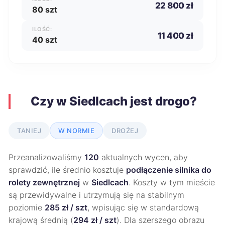
22 800 zł
80 szt
ILOŚĆ:
11 400 zł
40 szt
Czy w Siedlcach jest drogo?
TANIEJ
W NORMIE
DROŻEJ
Przeanalizowaliśmy
120
aktualnych wycen, aby
sprawdzić, ile średnio kosztuje
podłączenie silnika do
rolety zewnętrznej
w
Siedlcach
. Koszty w tym mieście
są przewidywalne i utrzymują się na stabilnym
poziomie
285 zł / szt
, wpisując się w standardową
krajową średnią (
294 zł / szt
). Dla szerszego obrazu