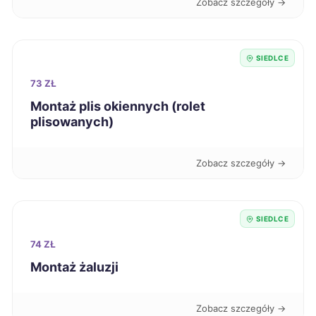
Zobacz szczegóły →
Sanok
285 zł
SIEDLCE
Siedlce
285 zł
TWOJE MIASTO
73 ZŁ
Montaż plis okiennych (rolet
Tczew
285 zł
plisowanych)
Łomża
285 zł
Zobacz szczegóły →
Kalisz
286 zł
SIEDLCE
Nowa Sól
286 zł
74 ZŁ
Montaż żaluzji
Sieradz
286 zł
Zobacz szczegóły →
Tomaszów Mazowiecki
286 zł