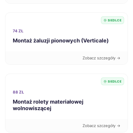
Jastrzębie-Zdrój
287 zł
SIEDLCE
Skierniewice
74 ZŁ
287 zł
Montaż żaluzji pionowych (Verticale)
Słupsk
287 zł
Zobacz szczegóły →
Tarnowskie Góry
287 zł
Bolesławiec
288 zł
SIEDLCE
88 ZŁ
Bełchatów
289 zł
Montaż rolety materiałowej
wolnowiszącej
Ciechanów
289 zł
TWÓJ REGION
Zobacz szczegóły →
Kielce
289 zł