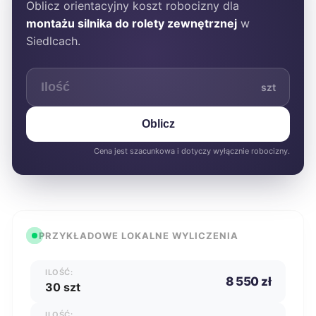
Oblicz orientacyjny koszt robocizny dla
montażu silnika do rolety zewnętrznej
w
Siedlcach.
szt
Oblicz
Cena jest szacunkowa i dotyczy wyłącznie robocizny.
PRZYKŁADOWE LOKALNE WYLICZENIA
ILOŚĆ:
8 550 zł
30 szt
ILOŚĆ: