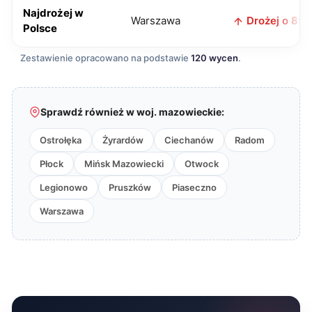
Najdrożej w
Warszawa
Drożej o 85 z
Polsce
Zestawienie opracowano na podstawie
120 wycen
.
Sprawdź również w woj. mazowieckie:
Ostrołęka
Żyrardów
Ciechanów
Radom
Płock
Mińsk Mazowiecki
Otwock
Legionowo
Pruszków
Piaseczno
Warszawa