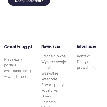
Dodaj komentarz
Leszno
294 zł
Świdnica
294 zł
Siemianowice Śląskie
294 zł
Nawigacja
Informacje
CenaUslug.pl
Piotrków Trybunalski
295 zł
Strona główna
Kontakt
Niezależny
Wybierz swoje
Polityka
portal z
Jaworzno
296 zł
miasto
prywatności
cennikami usług
Wszystkie
w całej Polsce.
Mysłowice
296 zł
kategorie
Stwórz pełny
kosztorys
Oleśnica
296 zł
O nas
Reklama i
Zabrze
297 zł