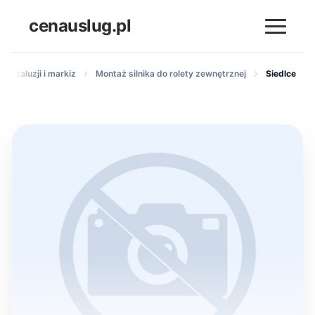
cenauslug.pl
et, żaluzji i markiz
Montaż silnika do rolety zewnętrznej
Siedlce