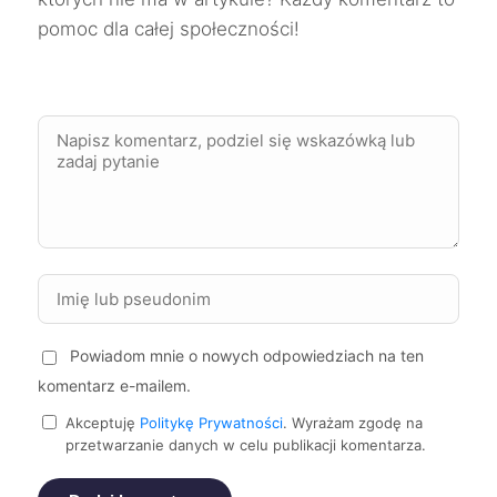
pomoc dla całej społeczności!
Mielec
292 zł
Pabianice
292 zł
Stargard
292 zł
Suwałki
292 zł
Koszalin
293 zł
Powiadom mnie o nowych odpowiedziach na ten
Żory
293 zł
komentarz e-mailem.
Akceptuję
Politykę Prywatności
. Wyrażam zgodę na
Częstochowa
294 zł
przetwarzanie danych w celu publikacji komentarza.
Głogów
294 zł