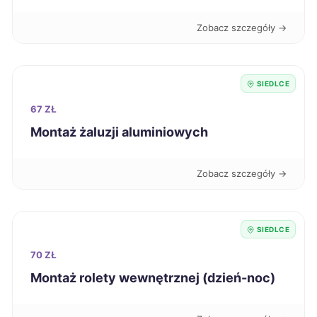
Zobacz szczegóły →
Ostrów Wielkopolski
280 zł
Stalowa Wola
281 zł
SIEDLCE
67 ZŁ
Grudziądz
282 zł
Montaż żaluzji aluminiowych
Żyrardów
282 zł
TWÓJ REGION
Zobacz szczegóły →
Wałbrzych
283 zł
SIEDLCE
Szczecinek
284 zł
70 ZŁ
Włocławek
284 zł
Montaż rolety wewnętrznej (dzień-noc)
Knurów
284 zł