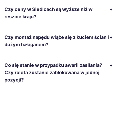
Czy ceny w Siedlcach są wyższe niż w
+
Piekary Śląskie
275 zł
reszcie kraju?
Radomsko
275 zł
Czy montaż napędu wiąże się z kuciem ścian i
+
Zduńska Wola
275 zł
dużym bałaganem?
Jarosław
276 zł
Co się stanie w przypadku awarii zasilania?
+
Nysa
276 zł
Czy roleta zostanie zablokowana w jednej
pozycji?
Biała Podlaska
277 zł
Ełk
277 zł
Dębica
278 zł