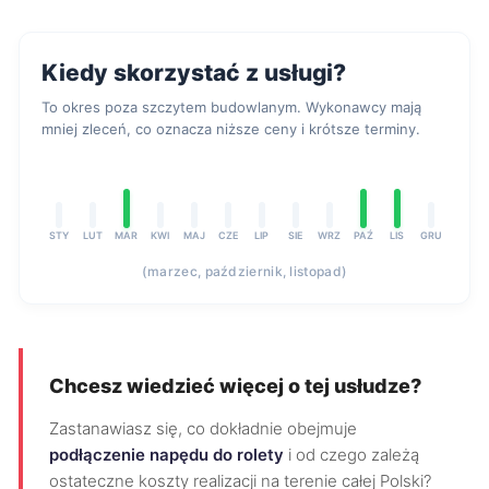
Kiedy skorzystać z usługi?
To okres poza szczytem budowlanym. Wykonawcy mają
mniej zleceń, co oznacza niższe ceny i krótsze terminy.
STY
LUT
MAR
KWI
MAJ
CZE
LIP
SIE
WRZ
PAŹ
LIS
GRU
(marzec, październik, listopad)
Chcesz wiedzieć więcej o tej usłudze?
Zastanawiasz się, co dokładnie obejmuje
podłączenie napędu do rolety
i od czego zależą
ostateczne koszty realizacji na terenie całej Polski?