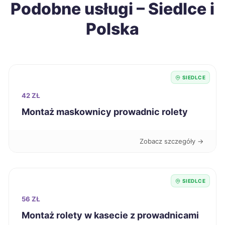
Podobne usługi – Siedlce i
Polska
Krosno
278 zł
Starogard Gdański
278 zł
SIEDLCE
Zamość
278 zł
42 ZŁ
Oświęcim
279 zł
Montaż maskownicy prowadnic rolety
Piła
279 zł
Zobacz szczegóły →
Żary
279 zł
SIEDLCE
Będzin
279 zł
56 ZŁ
Montaż rolety w kasecie z prowadnicami
Szczecin
280 zł