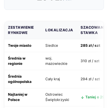
ZESTAWIENIE
SZACOWANA
LOKALIZACJA
RYNKOWE
STAWKA
Twoje miasto
Siedlce
285 zł / szt
Średnia w
woj.
310 zł / szt
regionie
mazowieckie
Średnia
Cały kraj
294 zł / szt
ogólnopolska
Najtaniej w
Ostrowiec
Taniej o 29 z
Polsce
Świętokrzyski