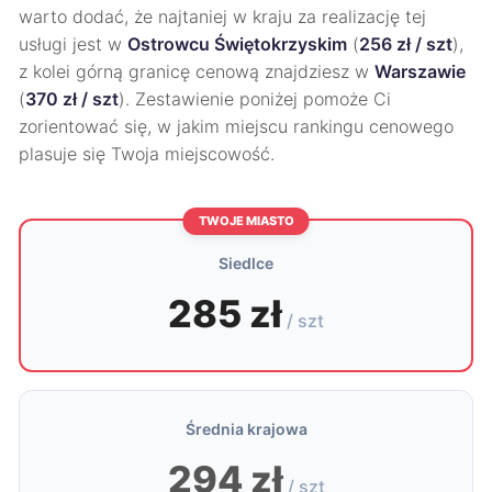
warto dodać, że najtaniej w kraju za realizację tej
usługi jest w
Ostrowcu Świętokrzyskim
(
256 zł / szt
),
z kolei górną granicę cenową znajdziesz w
Warszawie
(
370 zł / szt
). Zestawienie poniżej pomoże Ci
zorientować się, w jakim miejscu rankingu cenowego
plasuje się Twoja miejscowość.
TWOJE MIASTO
Siedlce
285 zł
/ szt
Średnia krajowa
294 zł
/ szt