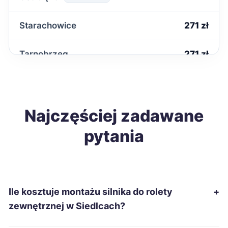
Starachowice
271 zł
Tarnobrzeg
271 zł
Kwidzyn
272 zł
Wodzisław Śląski
Najczęściej zadawane
272 zł
pytania
Kędzierzyn-Koźle
273 zł
Kutno
273 zł
Ile kosztuje montażu silnika do rolety
+
Malbork
273 zł
zewnętrznej w Siedlcach?
Konin
275 zł