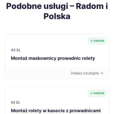
Podobne usługi – Radom i
Krosno
278 zł
Polska
Starogard Gdański
278 zł
Zamość
278 zł
RADOM
Oświęcim
279 zł
43 ZŁ
Montaż maskownicy prowadnic rolety
Piła
279 zł
Zobacz szczegóły →
Żary
279 zł
Będzin
279 zł
RADOM
52 ZŁ
Szczecin
280 zł
Montaż rolety w kasecie z prowadnicami