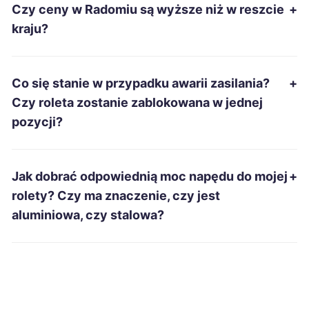
Czy ceny w Radomiu są wyższe niż w reszcie
+
Piekary Śląskie
275 zł
kraju?
Radomsko
275 zł
Co się stanie w przypadku awarii zasilania?
+
Zduńska Wola
275 zł
Czy roleta zostanie zablokowana w jednej
pozycji?
Jarosław
276 zł
Nysa
276 zł
Jak dobrać odpowiednią moc napędu do mojej
+
rolety? Czy ma znaczenie, czy jest
Biała Podlaska
277 zł
aluminiowa, czy stalowa?
Ełk
277 zł
Dębica
278 zł