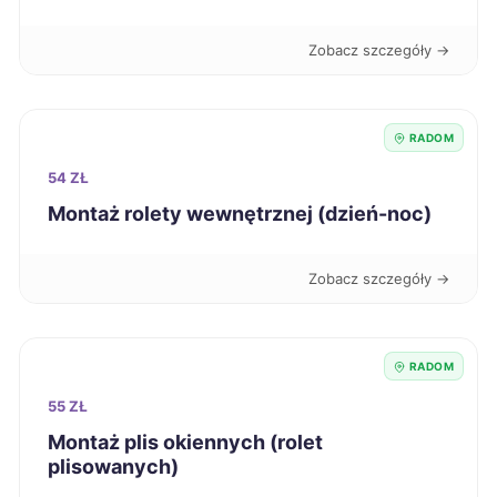
Ostrów Wielkopolski
280 zł
Zobacz szczegóły →
Stalowa Wola
281 zł
RADOM
Grudziądz
282 zł
54 ZŁ
Montaż rolety wewnętrznej (dzień-noc)
Żyrardów
282 zł
TWÓJ REGION
Wałbrzych
283 zł
Zobacz szczegóły →
Szczecinek
284 zł
RADOM
Włocławek
284 zł
55 ZŁ
Montaż plis okiennych (rolet
Knurów
plisowanych)
284 zł