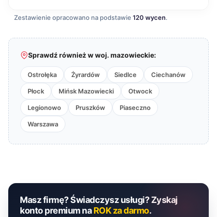
Zestawienie opracowano na podstawie
120 wycen
.
Sprawdź również w woj. mazowieckie:
Ostrołęka
Żyrardów
Siedlce
Ciechanów
Płock
Mińsk Mazowiecki
Otwock
Legionowo
Pruszków
Piaseczno
Warszawa
Masz firmę? Świadczysz usługi? Zyskaj
konto premium na
ROK za darmo
.