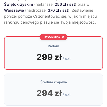
Świętokrzyskim
(najtańsze:
256 zł / szt
) oraz w
Warszawie
(najdroższe:
370 zł / szt
). Zestawienie
poniżej pomoże Ci zorientować się, w jakim miejscu
rankingu cenowego plasuje się Twoja miejscowość.
TWOJE MIASTO
Radom
299 zł
/ szt
Średnia krajowa
294 zł
/ szt