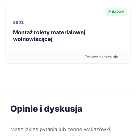
Racibórz
289 zł
RADOM
85 ZŁ
Łódź
290 zł
Montaż rolety materiałowej
wolnowiszącej
Świętochłowice
290 zł
Zobacz szczegóły →
Bytom
291 zł
Chorzów
291 zł
Jelenia Góra
291 zł
Opinie i dyskusja
Chojnice
292 zł
Gniezno
292 zł
Masz jakieś pytania lub cenne wskazówki,