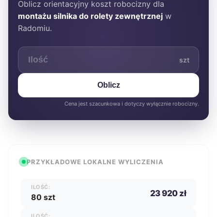
Oblicz orientacyjny koszt robocizny dla
montażu silnika do rolety zewnętrznej
w
Radomiu.
szt
Oblicz
Cena jest szacunkowa i dotyczy wyłącznie robocizny.
PRZYKŁADOWE LOKALNE WYLICZENIA
ILOŚĆ:
23 920 zł
80 szt
ILOŚĆ: