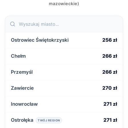
mazowieckie)
Ostrowiec Świętokrzyski
256 zł
Chełm
266 zł
Przemyśl
266 zł
Zawiercie
270 zł
Inowrocław
271 zł
Ostrołęka
271 zł
TWÓJ REGION