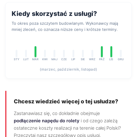
Kiedy skorzystać z usługi?
To okres poza szczytem budowlanym. Wykonawcy mają
mniej zleceń, co oznacza niższe ceny i krótsze terminy.
STY
LUT
MAR
KWI
MAJ
CZE
LIP
SIE
WRZ
PAŹ
LIS
GRU
(marzec, październik, listopad)
Chcesz wiedzieć więcej o tej usłudze?
Zastanawiasz się, co dokładnie obejmuje
podłączenie napędu do rolety
i od czego zależą
ostateczne koszty realizacji na terenie całej Polski?
Przeczytaj nasz szczegółowy opis usługi.