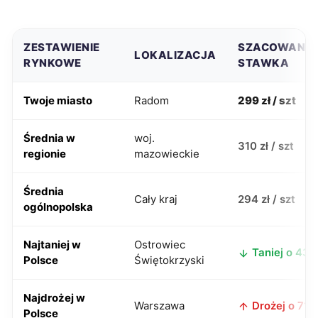
ZESTAWIENIE
SZACOWANA
LOKALIZACJA
RYNKOWE
STAWKA
Twoje miasto
Radom
299 zł / szt
Średnia w
woj.
310 zł / szt
regionie
mazowieckie
Średnia
Cały kraj
294 zł / szt
ogólnopolska
Najtaniej w
Ostrowiec
Taniej o 43 z
Polsce
Świętokrzyski
Najdrożej w
Warszawa
Drożej o 71 z
Polsce