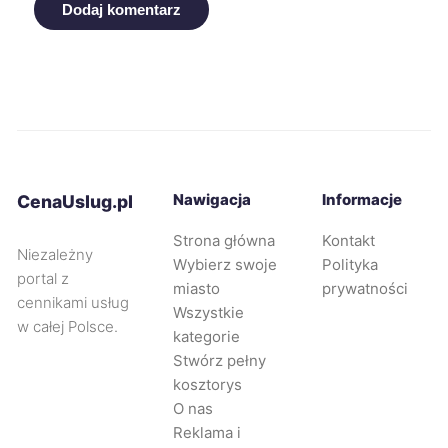
Dodaj komentarz
Leszno
294 zł
Świdnica
294 zł
Siemianowice Śląskie
294 zł
Piotrków Trybunalski
295 zł
Nawigacja
Informacje
CenaUslug.pl
Strona główna
Kontakt
Jaworzno
296 zł
Niezależny
Wybierz swoje
Polityka
portal z
miasto
prywatności
cennikami usług
Mysłowice
296 zł
Wszystkie
w całej Polsce.
kategorie
Stwórz pełny
Oleśnica
296 zł
kosztorys
O nas
Zabrze
297 zł
Reklama i