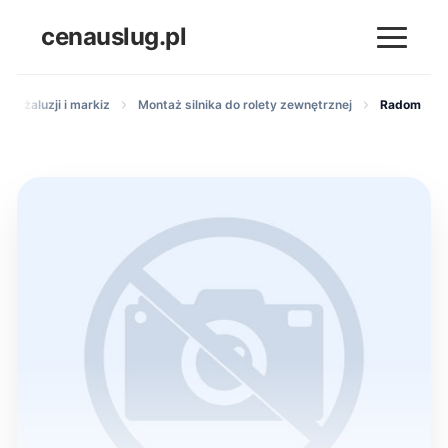
cenauslug.pl
et, żaluzji i markiz
Montaż silnika do rolety zewnętrznej
Radom