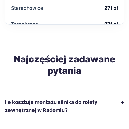
Starachowice
271 zł
Tarnobrzeg
271 zł
Kwidzyn
272 zł
Wodzisław Śląski
Najczęściej zadawane
272 zł
pytania
Kędzierzyn-Koźle
273 zł
Kutno
273 zł
Ile kosztuje montażu silnika do rolety
+
Malbork
273 zł
zewnętrznej w Radomiu?
Konin
275 zł