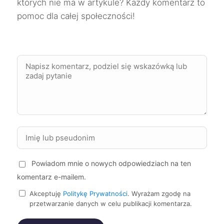
których nie ma w artykule? Każdy komentarz to
Mielec
292 zł
pomoc dla całej społeczności!
Pabianice
292 zł
Stargard
292 zł
Suwałki
292 zł
Koszalin
293 zł
Żory
293 zł
Powiadom mnie o nowych odpowiedziach na ten
komentarz e-mailem.
Częstochowa
294 zł
Akceptuję
Politykę Prywatności
. Wyrażam zgodę na
przetwarzanie danych w celu publikacji komentarza.
Głogów
294 zł