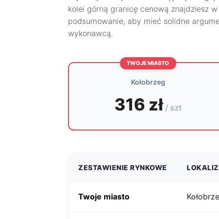
kolei górną granicę cenową znajdziesz 
podsumowanie, aby mieć solidne argume
wykonawcą.
TWOJE MIASTO
Kołobrzeg
316 zł
/ szt
ZESTAWIENIE RYNKOWE
LOKALI
Twoje miasto
Kołobrz