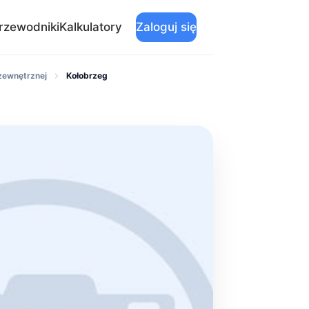
rzewodniki
Kalkulatory
Zaloguj się
 zewnętrznej
Kołobrzeg