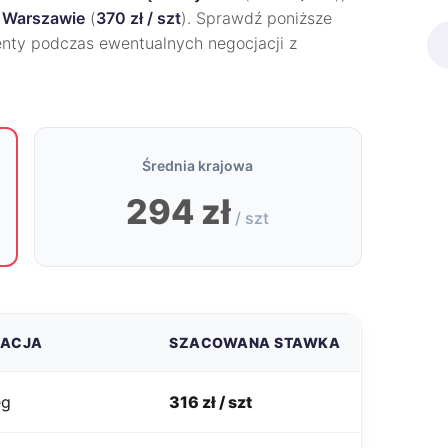
w
Warszawie
(
370 zł / szt
). Sprawdź poniższe
nty podczas ewentualnych negocjacji z
Średnia krajowa
294 zł
/ szt
ZACJA
SZACOWANA STAWKA
eg
316 zł / szt