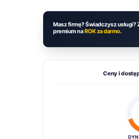
Masz firmę? Świadczysz usługi? 
premium na
ROK za darmo
.
Ceny i dostę
DYN