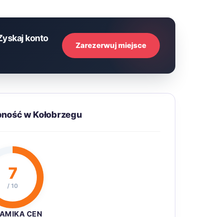
Zyskaj konto
Zarezerwuj miejsce
pność w Kołobrzegu
7
/ 10
AMIKA CEN