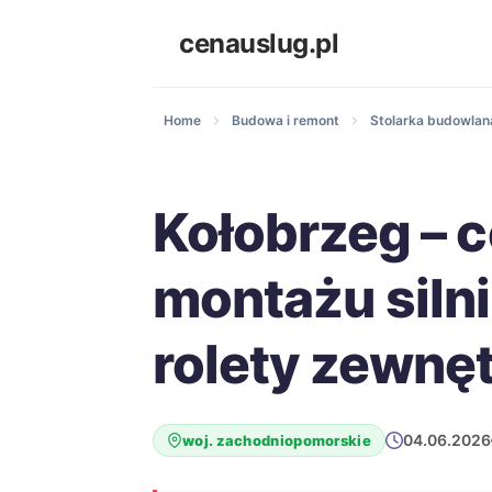
cenauslug.pl
Home
Budowa i remont
Stolarka budowlana
Kołobrzeg – 
montażu siln
rolety zewnę
04.06.2026
woj. zachodniopomorskie