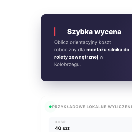
Szybka wycena
Oblicz orientacyjny koszt
robocizny dla
montażu silnika do
rolety zewnętrznej
w
Kołobrzegu.
PRZYKŁADOWE LOKALNE WYLICZEN
ILOŚĆ:
40 szt