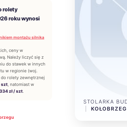
 rolety
026 roku wynosi
ikiem montażu silnika
kich, ceny w
ą. Należy liczyć się z
iu do stawek w innych
tu w regionie (woj.
 do rolety zewnętrznej
 szt
, natomiast w
334 zł / szt
.
STOLARKA BU
|
KOŁOBRZEG
obrzegu