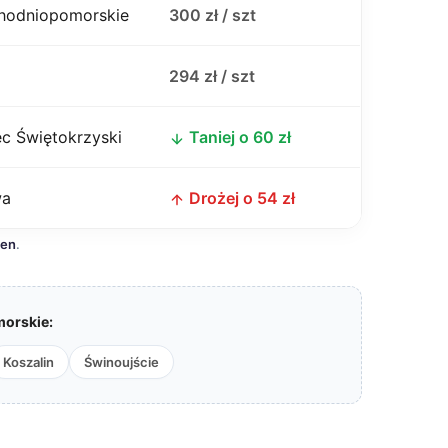
chodniopomorskie
300 zł / szt
j
294 zł / szt
c Świętokrzyski
Taniej o 60 zł
wa
Drożej o 54 zł
cen
.
orskie:
Koszalin
Świnoujście