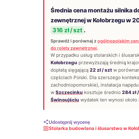
Średnia cena montażu silnika do
zewnętrznej w Kołobrzegu w 2
316 zł / szt
.
Sprawdź i porównaj z
ogólnopolskim cenn
do rolety zewnętrznej
.
W przypadku usług stolarskich i ślusars
Kołobrzegu
przewyższają średnią krajow
dopłatą sięgającą
22 zł / szt
w porównan
częściach Polski. Dla szerszego konteks
zachodniopomorskie), instalacja napędu
w
Szczecinku
kosztuje średnio
284 zł /
Świnoujściu
wydatek ten wynosi około
Udostępnij wycenę
Stolarka budowlana i ślusarstwo w Koł