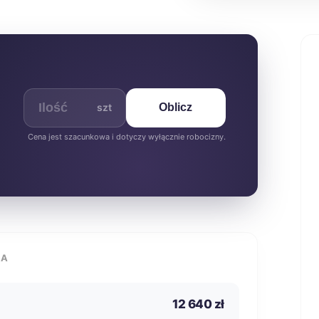
szt
Oblicz
Cena jest szacunkowa i dotyczy wyłącznie robocizny.
IA
12 640 zł