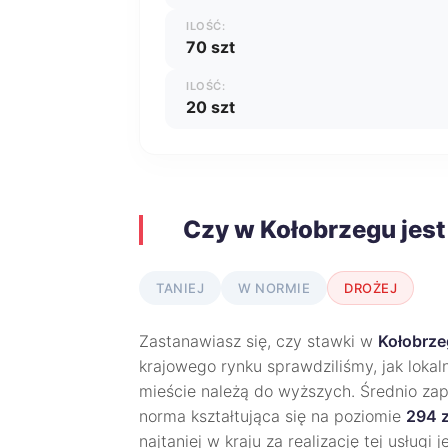
ILOŚĆ:
70 szt
ILOŚĆ:
20 szt
Czy w Kołobrzegu jest
TANIEJ
W NORMIE
DROŻEJ
Zastanawiasz się, czy stawki w
Kołobrz
krajowego rynku sprawdziliśmy, jak lokal
mieście należą do wyższych. Średnio zap
norma kształtująca się na poziomie
294 z
najtaniej w kraju za realizację tej usługi 