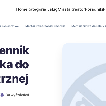
Home
Kategorie usług
Miasta
Kreator
Poradniki
P
 i ślusarstwo
Montaż rolet, żaluzji i markiz
Montaż silnika do rolety
cennik
ika do
trznej
130 wyświetleń