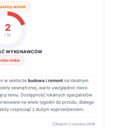
ażalny wzrost
2
/ 10
ŚĆ WYKONAWCÓW
rdzo niska
en w sektorze
budowa i remont
na lokalnym
rolety zewnętrznej, warto uwzględnić nieco
ięcy temu. Dostępność lokalnych specjalistów
zerwowane na wiele tygodni do przodu, dlatego
ależy rozpocząć z dużym wyprzedzeniem.
Raport z czerwca 2026