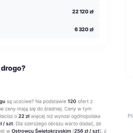
22 120 zł
6 320 zł
 drogo?
egu
są uczciwe? Na podstawie
120
ofert z
ne ceny mają się do średniej. Ceny w tym
Pl
łacisz o
22 zł
więcej niż wynosi ogólnopolska
ł / szt
. Dla szerszego obrazu warto dodać, że
jest w
Ostrowcu Świętokrzyskim
(
256 zł / szt
), z