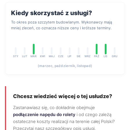
Kiedy skorzystać z usługi?
To okres poza szczytem budowlanym. Wykonawcy mają
mniej zleceń, co oznacza niższe ceny i krótsze terminy.
STY
LUT
MAR
KWI
MAJ
CZE
LIP
SIE
WRZ
PAŹ
LIS
GRU
(marzec, październik, listopad)
Chcesz wiedzieć więcej o tej usłudze?
Zastanawiasz się, co dokładnie obejmuje
podłączenie napędu do rolety
i od czego zależą
ostateczne koszty realizacji na terenie całej Polski?
Przeczytaj nasz szczegółowy opis usługi.