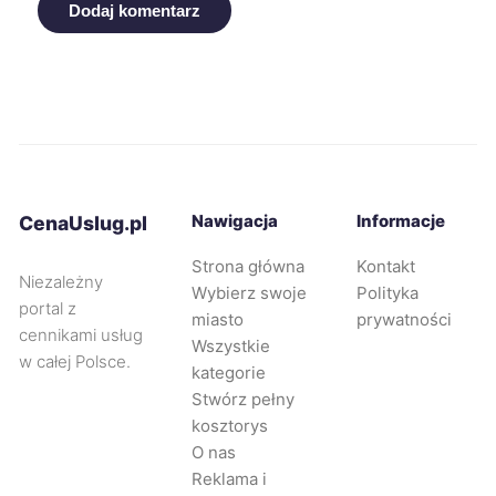
Dodaj komentarz
Leszno
294 zł
Świdnica
294 zł
Siemianowice Śląskie
294 zł
Piotrków Trybunalski
295 zł
Nawigacja
Informacje
TWÓJ REGION
CenaUslug.pl
Strona główna
Kontakt
Jaworzno
296 zł
Niezależny
Wybierz swoje
Polityka
portal z
miasto
prywatności
cennikami usług
Mysłowice
296 zł
Wszystkie
w całej Polsce.
kategorie
Stwórz pełny
Oleśnica
296 zł
kosztorys
O nas
Zabrze
297 zł
Reklama i