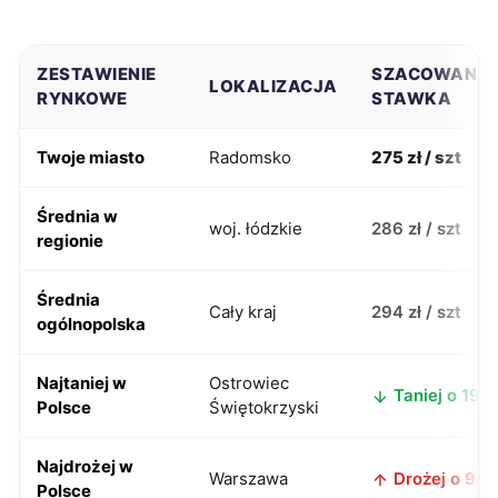
ZESTAWIENIE
SZACOWANA
LOKALIZACJA
RYNKOWE
STAWKA
Twoje miasto
Radomsko
275 zł / szt
Średnia w
woj. łódzkie
286 zł / szt
regionie
Średnia
Cały kraj
294 zł / szt
ogólnopolska
Najtaniej w
Ostrowiec
Taniej o 19 zł
Polsce
Świętokrzyski
Najdrożej w
Warszawa
Drożej o 95 z
Polsce