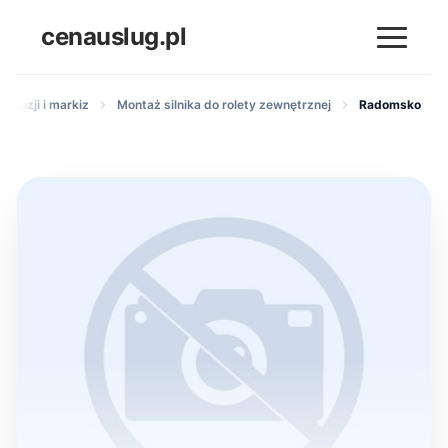
cenauslug.pl
żaluzji i markiz
Montaż silnika do rolety zewnętrznej
Radomsko