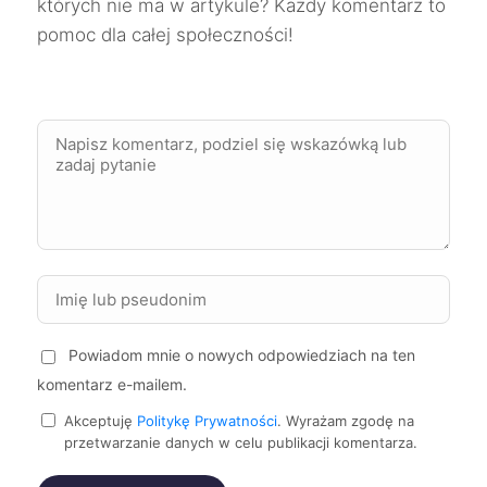
których nie ma w artykule? Każdy komentarz to
Mielec
292 zł
pomoc dla całej społeczności!
Pabianice
292 zł
TWÓJ REGION
Stargard
292 zł
Suwałki
292 zł
Koszalin
293 zł
Żory
293 zł
Powiadom mnie o nowych odpowiedziach na ten
komentarz e-mailem.
Częstochowa
294 zł
Akceptuję
Politykę Prywatności
. Wyrażam zgodę na
przetwarzanie danych w celu publikacji komentarza.
Głogów
294 zł