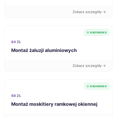
Ostrów Wielkopolski
280 zł
Zobacz szczegóły →
Stalowa Wola
281 zł
RADOMSKO
Grudziądz
282 zł
64 ZŁ
Montaż żaluzji aluminiowych
Żyrardów
282 zł
Wałbrzych
283 zł
Zobacz szczegóły →
Szczecinek
284 zł
RADOMSKO
Włocławek
284 zł
68 ZŁ
Montaż moskitiery ramkowej okiennej
Knurów
284 zł