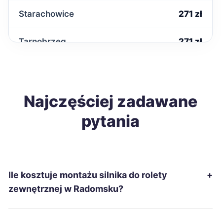
Starachowice
271 zł
Tarnobrzeg
271 zł
Kwidzyn
272 zł
Wodzisław Śląski
Najczęściej zadawane
272 zł
pytania
Kędzierzyn-Koźle
273 zł
Kutno
273 zł
TWÓJ REGION
Ile kosztuje montażu silnika do rolety
+
Malbork
273 zł
zewnętrznej w Radomsku?
Konin
275 zł