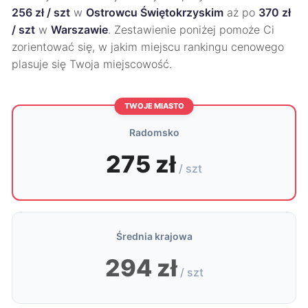
256 zł / szt
w
Ostrowcu Świętokrzyskim
aż po
370 zł
/ szt
w
Warszawie
. Zestawienie poniżej pomoże Ci
zorientować się, w jakim miejscu rankingu cenowego
plasuje się Twoja miejscowość.
TWOJE MIASTO
Radomsko
275 zł
/ szt
Średnia krajowa
294 zł
/ szt