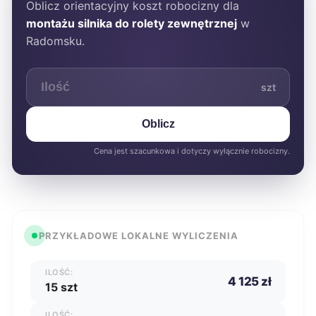
Oblicz orientacyjny koszt robocizny dla
montażu silnika do rolety zewnętrznej
w
Radomsku.
szt
Oblicz
Cena jest szacunkowa i dotyczy wyłącznie robocizny.
PRZYKŁADOWE LOKALNE WYLICZENIA
ILOŚĆ:
4 125 zł
15 szt
ILOŚĆ: