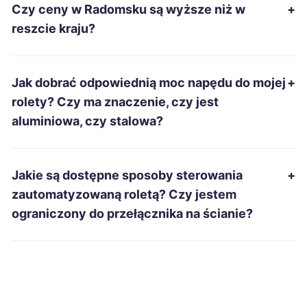
Czy ceny w Radomsku są wyższe niż w
+
Piekary Śląskie
275 zł
reszcie kraju?
Radomsko
275 zł
TWOJE MIASTO
Jak dobrać odpowiednią moc napędu do mojej
+
Zduńska Wola
275 zł
TWÓJ REGION
rolety? Czy ma znaczenie, czy jest
aluminiowa, czy stalowa?
Jarosław
276 zł
Nysa
276 zł
Jakie są dostępne sposoby sterowania
+
zautomatyzowaną roletą? Czy jestem
Biała Podlaska
277 zł
ograniczony do przełącznika na ścianie?
Ełk
277 zł
Dębica
278 zł