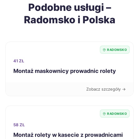
Podobne usługi –
Krosno
278 zł
Radomsko i Polska
Starogard Gdański
278 zł
Zamość
278 zł
RADOMSKO
Oświęcim
279 zł
41 ZŁ
Montaż maskownicy prowadnic rolety
Piła
279 zł
Zobacz szczegóły →
Żary
279 zł
Będzin
279 zł
RADOMSKO
58 ZŁ
Szczecin
280 zł
Montaż rolety w kasecie z prowadnicami