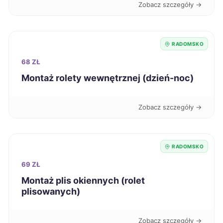
Zobacz szczegóły →
Sanok
285 zł
Siedlce
285 zł
RADOMSKO
68 ZŁ
Tczew
285 zł
Montaż rolety wewnętrznej (dzień-noc)
Łomża
285 zł
Zobacz szczegóły →
Kalisz
286 zł
RADOMSKO
Nowa Sól
286 zł
69 ZŁ
Montaż plis okiennych (rolet
Sieradz
286 zł
TWÓJ REGION
plisowanych)
Tomaszów Mazowiecki
286 zł
TWÓJ REGION
Zobacz szczegóły →