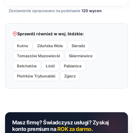
Zestawienie opracowano na podstawie
120 wycen
.
Sprawdź również w woj. łódzkie:
Kutno
Zduńska Wola
Sieradz
Tomaszów Mazowiecki
Skierniewice
Bełchatów
Łódź
Pabianice
Piotrków Trybunalski
Zgierz
Masz firmę? Świadczysz usługi? Zyskaj
konto premium na
ROK za darmo
.