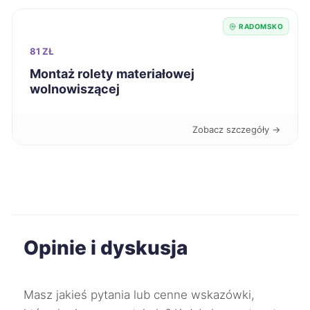
Racibórz
289 zł
RADOMSKO
81 ZŁ
Łódź
290 zł
TWÓJ REGION
Montaż rolety materiałowej
wolnowiszącej
Świętochłowice
290 zł
Zobacz szczegóły →
Bytom
291 zł
Chorzów
291 zł
Jelenia Góra
291 zł
Opinie i dyskusja
Chojnice
292 zł
Gniezno
292 zł
Masz jakieś pytania lub cenne wskazówki,